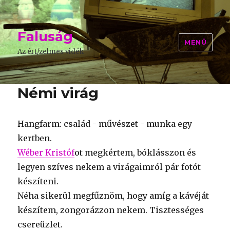
Faluság
MENÜ
Az ért/zelmes vidék
Némi virág
Hangfarm: család - művészet - munka egy
kertben.
Wéber Kristóf
ot megkértem, bóklásszon és
legyen szíves nekem a virágaimról pár fotót
készíteni.
Néha sikerül megfűznöm, hogy amíg a kávéját
készítem, zongorázzon nekem. Tisztességes
csereüzlet.