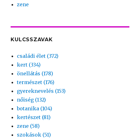
zene
KULCSSZAVAK
családi élet (372)
kert (334)
önellátás (178)
természet (176)
gyereknevelés (153)
nőiség (132)
botanika (104)
kertészet (81)
zene (58)
szokások (51)