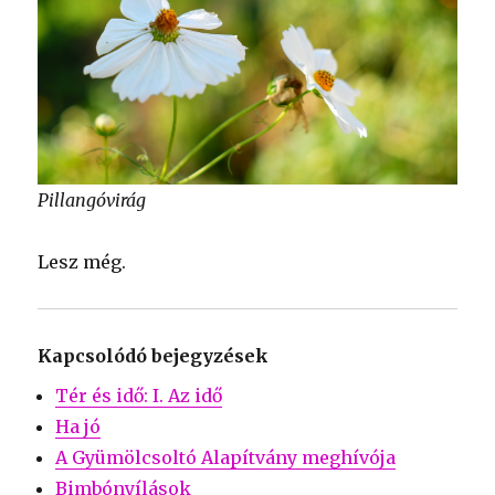
Pillangóvirág
Lesz még.
Kapcsolódó bejegyzések
Tér és idő: I. Az idő
Ha jó
A Gyümölcsoltó Alapítvány meghívója
Bimbónyílások