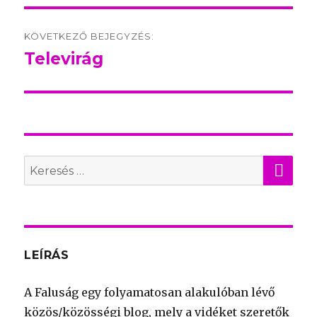
KÖVETKEZŐ BEJEGYZÉS:
Televirág
Következő
bejegyzés:
KER
Search
for:
LEÍRÁS
A Faluság egy folyamatosan alakulóban lévő
közös/közösségi blog, mely a vidéket szeretők