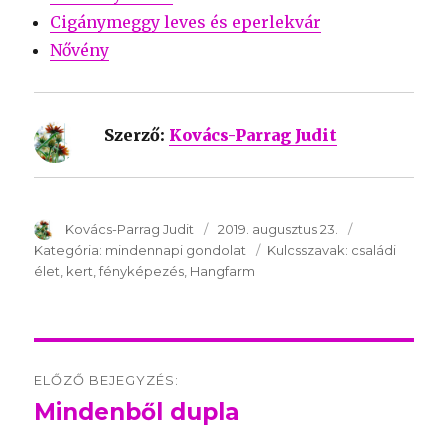
Cigánymeggy leves és eperlekvár
Nővény
Szerző:
Kovács-Parrag Judit
SzerzÅ
Kovács-Parrag Judit
Közzétéve:
2019. augusztus 23.
Kategória:
Kategória:
mindennapi gondolat
Kulcsszavak:
Kulcsszavak:
családi
élet
kert
fényképezés
Hangfarm
Post
ELŐZŐ BEJEGYZÉS:
navigation
Mindenből dupla
Előző
bejegyzés: