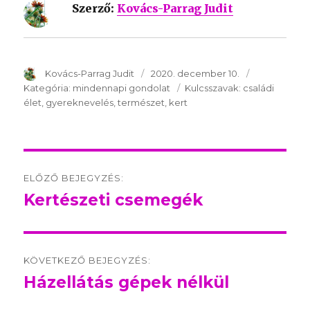
Szerző:
Kovács-Parrag Judit
SzerzÅ
Kovács-Parrag Judit
Közzétéve:
2020. december 10.
Kategória:
Kategória:
mindennapi gondolat
Kulcsszavak:
Kulcsszavak:
családi
élet
gyereknevelés
természet
kert
Post
ELŐZŐ BEJEGYZÉS:
navigation
Kertészeti csemegék
Előző
bejegyzés:
KÖVETKEZŐ BEJEGYZÉS:
Házellátás gépek nélkül
Következő
bejegyzés: