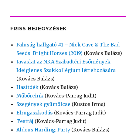
FRISS BEJEGYZÉSEK
Faluság hallgató #1 – Nick Cave & The Bad
Seeds: Bright Horses (2019)
(Kovács Balázs)
Javaslat az NKA Szabadtéri Esőmények
Ideiglenes Szakkollégium létrehozására
(Kovács Balázs)
Hasítóék
(Kovács Balázs)
Műbőreink
(Kovács-Parrag Judit)
Szegények gyümölcse
(Kustos Irma)
Elrugaszkodás
(Kovács-Parrag Judit)
Testtáj
(Kovács-Parrag Judit)
Aldous Harding: Party
(Kovács Balázs)