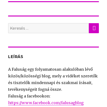
KER
Search
for:
LEÍRÁS
A Faluság egy folyamatosan alakulóban lévő
közös/közösségi blog, mely a vidéket szeretők
és tisztelők mindennapi és szakmai írásait,
tevékenységeit fogná össze.
Faluság a facebookon:
https://www.facebook.com/falusagblog