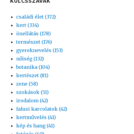
KULCSSZAVAK
családi élet (372)
kert (334)
önellátás (178)
természet (176)
gyereknevelés (153)
nőiség (132)
botanika (104)
kertészet (81)
zene (58)
szokások (51)
irodalom (42)
falusi karcolatok (42)
kertművelés (41)
kép és hang (41)
fotózás (40)