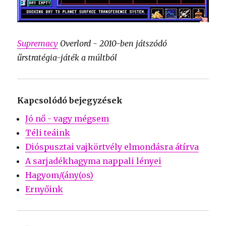
Supremacy
Overlord - 2010-ben játszódó
űrstratégia-játék a múltból
Kapcsolódó bejegyzések
Jó nő - vagy mégsem
Téli teáink
Dióspusztai vajkörtvély elmondásra átírva
A sarjadékhagyma nappali lényei
Hagyom/(ány(os)
Ernyőink