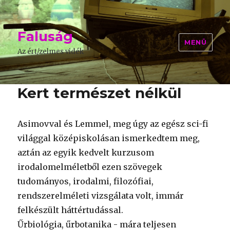
Faluság
MENÜ
Az ért/zelmes vidék
Kert természet nélkül
Asimovval és Lemmel, meg úgy az egész sci-fi
világgal középiskolásan ismerkedtem meg,
aztán az egyik kedvelt kurzusom
irodalomelméletből ezen szövegek
tudományos, irodalmi, filozófiai,
rendszerelméleti vizsgálata volt, immár
felkészült háttértudással.
Űrbiológia, űrbotanika - mára teljesen