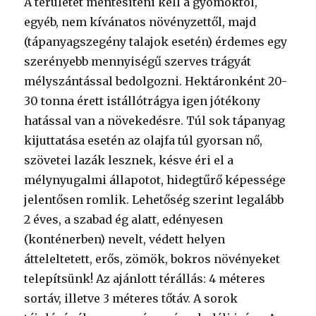
A területet mentesíteni kell a gyomoktól,
egyéb, nem kívánatos növényzettől, majd
(tápanyagszegény talajok esetén) érdemes egy
szerényebb mennyiségű szerves trágyát
mélyszántással bedolgozni. Hektáronként 20-
30 tonna érett istállótrágya igen jótékony
hatással van a növekedésre. Túl sok tápanyag
kijuttatása esetén az olajfa túl gyorsan nő,
szövetei lazák lesznek, késve éri el a
mélynyugalmi állapotot, hidegtűrő képessége
jelentősen romlik. Lehetőség szerint legalább
2 éves, a szabad ég alatt, edényesen
(konténerben) nevelt, védett helyen
átteleltetett, erős, zömök, bokros növényeket
telepítsünk! Az ajánlott térállás: 4 méteres
sortáv, illetve 3 méteres tőtáv. A sorok