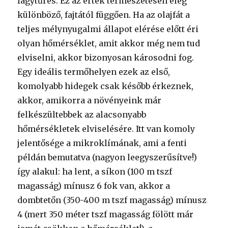
fagytűrés. Ez az érték természetesen elég
különböző, fajtától függően. Ha az olajfát a
teljes mélynyugalmi állapot elérése előtt éri
olyan hőmérséklet, amit akkor még nem tud
elviselni, akkor bizonyosan károsodni fog.
Egy ideális termőhelyen ezek az első,
komolyabb hidegek csak később érkeznek,
akkor, amikorra a növényeink már
felkészültebbek az alacsonyabb
hőmérsékletek elviselésére. Itt van komoly
jelentősége a mikroklímának, ami a fenti
példán bemutatva (nagyon leegyszerűsítve!)
így alakul: ha lent, a síkon (100 m tszf
magasság) mínusz 6 fok van, akkor a
dombtetőn (350-400 m tszf magasság) mínusz
4 (mert 350 méter tszf magasság fölött már