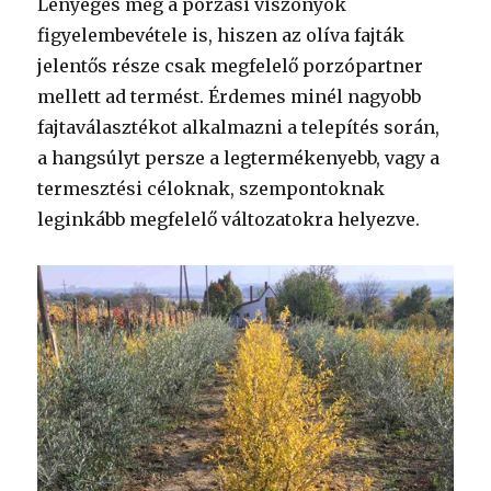
Lényeges még a porzási viszonyok
figyelembevétele is, hiszen az olíva fajták
jelentős része csak megfelelő porzópartner
mellett ad termést. Érdemes minél nagyobb
fajtaválasztékot alkalmazni a telepítés során,
a hangsúlyt persze a legtermékenyebb, vagy a
termesztési céloknak, szempontoknak
leginkább megfelelő változatokra helyezve.