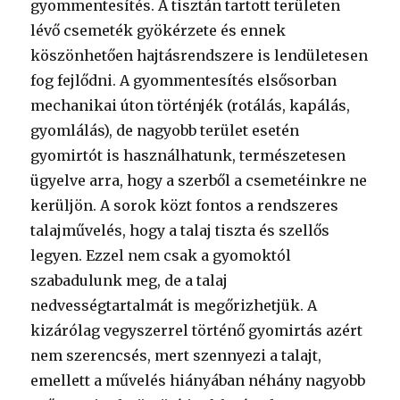
gyommentesítés. A tisztán tartott területen
lévő csemeték gyökérzete és ennek
köszönhetően hajtásrendszere is lendületesen
fog fejlődni. A gyommentesítés elsősorban
mechanikai úton történjék (rotálás, kapálás,
gyomlálás), de nagyobb terület esetén
gyomirtót is használhatunk, természetesen
ügyelve arra, hogy a szerből a csemetéinkre ne
kerüljön. A sorok közt fontos a rendszeres
talajművelés, hogy a talaj tiszta és szellős
legyen. Ezzel nem csak a gyomoktól
szabadulunk meg, de a talaj
nedvességtartalmát is megőrizhetjük. A
kizárólag vegyszerrel történő gyomirtás azért
nem szerencsés, mert szennyezi a talajt,
emellett a művelés hiányában néhány nagyobb