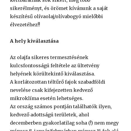
kertbarátnak sok sikert, még több
sikerélményt, és örömet kívánunk a saját
készítésű olívaolaj/olívabogyó mielőbbi
élvezetéhez!!
A hely kiválasztása
Az olajfa sikeres termesztésének
kulcsfontosságú feltétele az ültetvény
helyének körültekintő kiválasztása.
A korlátozottan téltűrő fajok szabadföldi
nevelése csak kifejezetten kedvező
mikroklíma esetén lehetséges.
Az ország számos pontján találhatók ilyen,
kedvező adottságú területek, ahol
decemberben gyakorlatilag soha (!) nem megy