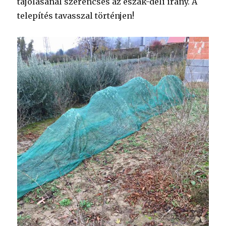
tájolásánál szerencsés az észak-déli irány. A
telepítés tavasszal történjen!