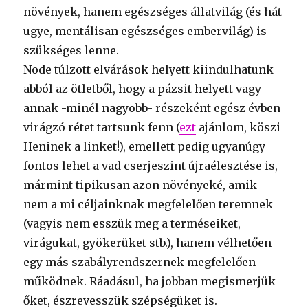
növények, hanem egészséges állatvilág (és hát
ugye, mentálisan egészséges embervilág) is
szükséges lenne.
Node túlzott elvárások helyett kiindulhatunk
abból az ötletből, hogy a pázsit helyett vagy
annak -minél nagyobb- részeként egész évben
virágzó rétet tartsunk fenn (
ezt
ajánlom, köszi
Heninek a linket!), emellett pedig ugyanúgy
fontos lehet a vad cserjeszint újraélesztése is,
mármint tipikusan azon növényeké, amik
nem a mi céljainknak megfelelően teremnek
(vagyis nem esszük meg a terméseiket,
virágukat, gyökerüket stb.), hanem vélhetően
egy más szabályrendszernek megfelelően
működnek. Ráadásul, ha jobban megismerjük
őket, észrevesszük szépségüket is.