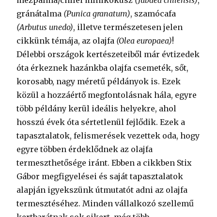
mézpálma/chilei minikókusz
(Jubaea chilensis)
,
gránátalma
(Punica granatum)
, szamócafa
(Arbutus unedo)
, illetve természetesen jelen
cikkünk témája, az olajfa
(Olea europaea)
!
Délebbi országok kertészeteiből már évtizedek
óta érkeznek hazánkba olajfa csemeték, sőt,
korosabb, nagy méretű példányok is. Ezek
közül a hozzáértő megfontolásnak hála, egyre
több példány kerül ideális helyekre, ahol
hosszú évek óta sértetlenül fejlődik. Ezek a
tapasztalatok, felismerések vezettek oda, hogy
egyre többen érdeklődnek az olajfa
termeszthetősége iránt. Ebben a cikkben Stix
Gábor megfigyelései és saját tapasztalatok
alapján igyekszünk útmutatót adni az olajfa
termesztéséhez. Minden vállalkozó szellemű