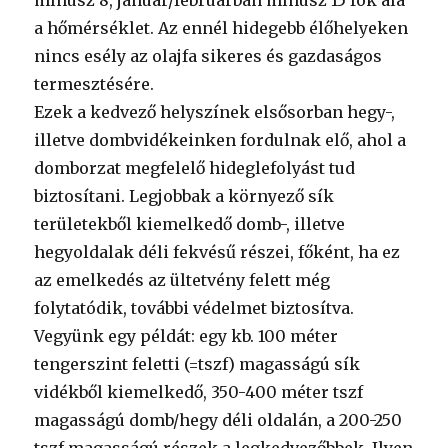
mínusz 8, január/februárban mínusz 15 fok alá
a hőmérséklet. Az ennél hidegebb élőhelyeken
nincs esély az olajfa sikeres és gazdaságos
termesztésére.
Ezek a kedvező helyszínek elsősorban hegy-,
illetve dombvidékeinken fordulnak elő, ahol a
domborzat megfelelő hideglefolyást tud
biztosítani. Legjobbak a környező sík
területekből kiemelkedő domb-, illetve
hegyoldalak déli fekvésű részei, főként, ha ez
az emelkedés az ültetvény felett még
folytatódik, további védelmet biztosítva.
Vegyünk egy példát: egy kb. 100 méter
tengerszint feletti (=tszf) magasságú sík
vidékből kiemelkedő, 350-400 méter tszf
magasságú domb/hegy déli oldalán, a 200-250