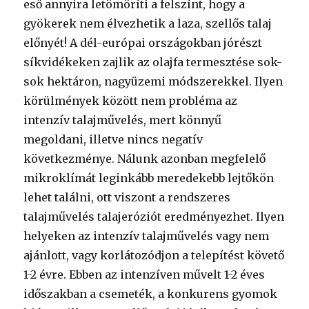
eső annyira letömöríti a felszínt, hogy a
gyökerek nem élvezhetik a laza, szellős talaj
előnyét! A dél-európai országokban jórészt
síkvidékeken zajlik az olajfa termesztése sok-
sok hektáron, nagyüzemi módszerekkel. Ilyen
körülmények között nem probléma az
intenzív talajművelés, mert könnyű
megoldani, illetve nincs negatív
következménye. Nálunk azonban megfelelő
mikroklímát leginkább meredekebb lejtőkön
lehet találni, ott viszont a rendszeres
talajművelés talajeróziót eredményezhet. Ilyen
helyeken az intenzív talajművelés vagy nem
ajánlott, vagy korlátozódjon a telepítést követő
1-2 évre. Ebben az intenzíven művelt 1-2 éves
időszakban a csemeték, a konkurens gyomok