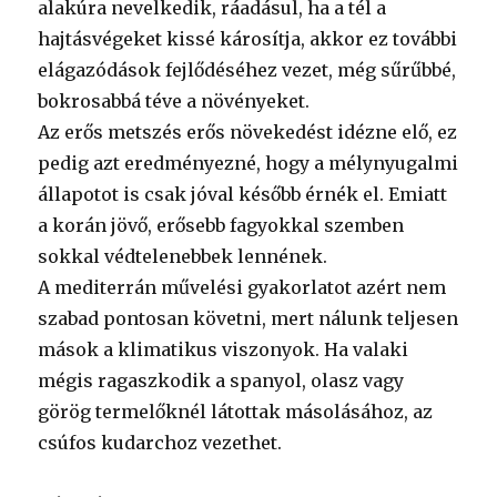
alakúra nevelkedik, ráadásul, ha a tél a
hajtásvégeket kissé károsítja, akkor ez további
elágazódások fejlődéséhez vezet, még sűrűbbé,
bokrosabbá téve a növényeket.
Az erős metszés erős növekedést idézne elő, ez
pedig azt eredményezné, hogy a mélynyugalmi
állapotot is csak jóval később érnék el. Emiatt
a korán jövő, erősebb fagyokkal szemben
sokkal védtelenebbek lennének.
A mediterrán művelési gyakorlatot azért nem
szabad pontosan követni, mert nálunk teljesen
mások a klimatikus viszonyok. Ha valaki
mégis ragaszkodik a spanyol, olasz vagy
görög termelőknél látottak másolásához, az
csúfos kudarchoz vezethet.