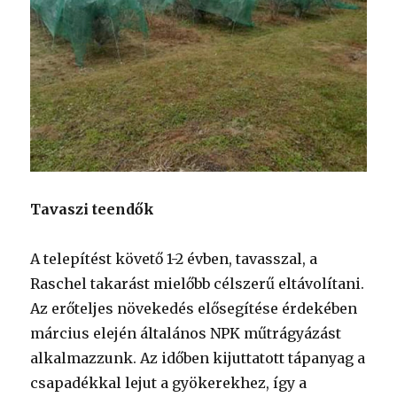
Tavaszi teendők
A telepítést követő 1-2 évben, tavasszal, a
Raschel takarást mielőbb célszerű eltávolítani.
Az erőteljes növekedés elősegítése érdekében
március elején általános NPK műtrágyázást
alkalmazzunk. Az időben kijuttatott tápanyag a
csapadékkal lejut a gyökerekhez, így a