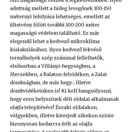
tszf magasságú részek a legkedvezőbbek. Ilyen
adottság mellett a hideg levegőnek 100-150
méternyi lefolyása lehetséges, emellett az
ültetvény fölött további 100-200 méter
magasságú védelem található. Ez már
elegendő lehet a kedvező mikroklíma
kialakulásához. Ilyen kedvező fekvésű
termőhelyek szép számmal fellelhetők,
elsősorban a Villányi-hegységben, a
Mecsekben, a Balaton-felvidéken, a Zalai-
dombságban, de más hegy-, illetve
dombvidékeinken is! Ki kell hangsúlyozni,
hogy ezen helyszínek déli oldalai alkalmasak
olajfa telepítésére! Északi oldalakon,
völgyekben, illetve kiterjedt síkokon szinte
bizonyosan kudarcra ítélt az olajfa