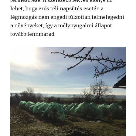
termesztése. A szelesebb fekvés előnye az
lehet, hogy erős téli napsütés esetén a
légmozgás nem engedi túlzottan felmelegedni
a növényeket, így a mélynyugalmi állapot
tovább fennmarad.