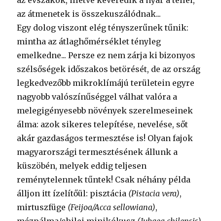
az évszakok, illetve keveredik a nyár a téllel,
az átmenetek is összekuszálódnak...
Egy dolog viszont elég tényszerűnek tűnik:
mintha az átlaghőmérséklet tényleg
emelkedne... Persze ez nem zárja ki bizonyos
szélsőségek időszakos betörését, de az ország
legkedvezőbb mikroklímájú területein egyre
nagyobb valószínűséggel válhat valóra a
melegigényesebb növények szerelmeseinek
álma: azok sikeres telepítése, nevelése, sőt
akár gazdaságos termesztése is! Olyan fajok
magyarországi termesztésének állunk a
küszöbén, melyek eddig teljesen
reménytelennek tűntek! Csak néhány példa
álljon itt ízelítőül: pisztácia
(Pistacia vera)
,
mirtuszfüge
(Feijoa/Acca sellowiana)
,