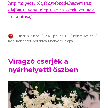
http://m.pecsi-olajfak.webnode.hu/news/az-
olajfaultetveny-telepitese-es-szerkezetenek-
kialakitasa/
Szerző
Dlusztus Miklós
Publikálva
2021. január 28.
Témakör
kertművelés
Kulcs
kert
kertészet
botanika
ültetvény
olajfa
Virágzó cserjék a
nyárhelyetti őszben