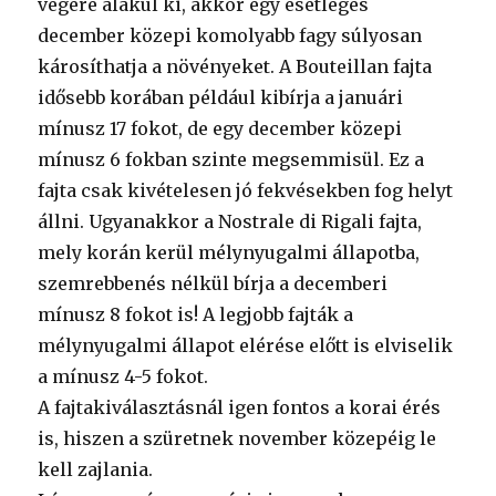
végére alakul ki, akkor egy esetleges
december közepi komolyabb fagy súlyosan
károsíthatja a növényeket. A Bouteillan fajta
idősebb korában például kibírja a januári
mínusz 17 fokot, de egy december közepi
mínusz 6 fokban szinte megsemmisül. Ez a
fajta csak kivételesen jó fekvésekben fog helyt
állni. Ugyanakkor a Nostrale di Rigali fajta,
mely korán kerül mélynyugalmi állapotba,
szemrebbenés nélkül bírja a decemberi
mínusz 8 fokot is! A legjobb fajták a
mélynyugalmi állapot elérése előtt is elviselik
a mínusz 4-5 fokot.
A fajtakiválasztásnál igen fontos a korai érés
is, hiszen a szüretnek november közepéig le
kell zajlania.