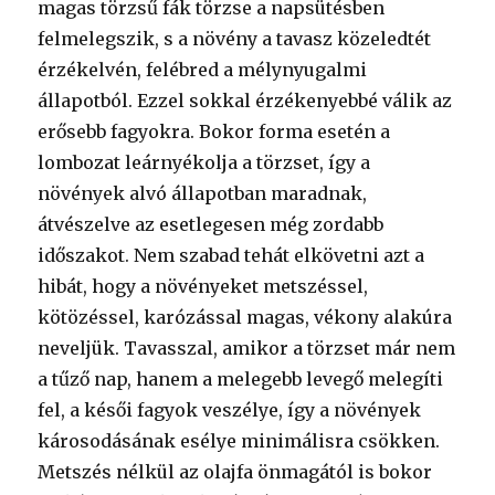
magas törzsű fák törzse a napsütésben
felmelegszik, s a növény a tavasz közeledtét
érzékelvén, felébred a mélynyugalmi
állapotból. Ezzel sokkal érzékenyebbé válik az
erősebb fagyokra. Bokor forma esetén a
lombozat leárnyékolja a törzset, így a
növények alvó állapotban maradnak,
átvészelve az esetlegesen még zordabb
időszakot. Nem szabad tehát elkövetni azt a
hibát, hogy a növényeket metszéssel,
kötözéssel, karózással magas, vékony alakúra
neveljük. Tavasszal, amikor a törzset már nem
a tűző nap, hanem a melegebb levegő melegíti
fel, a késői fagyok veszélye, így a növények
károsodásának esélye minimálisra csökken.
Metszés nélkül az olajfa önmagától is bokor