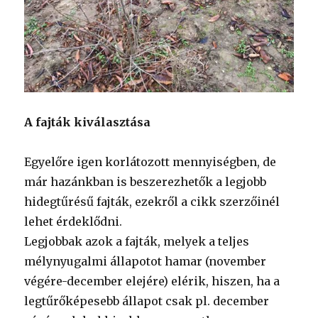
A fajták kiválasztása
Egyelőre igen korlátozott mennyiségben, de
már hazánkban is beszerezhetők a legjobb
hidegtűrésű fajták, ezekről a cikk szerzőinél
lehet érdeklődni.
Legjobbak azok a fajták, melyek a teljes
mélynyugalmi állapotot hamar (november
végére-december elejére) elérik, hiszen, ha a
legtűrőképesebb állapot csak pl. december