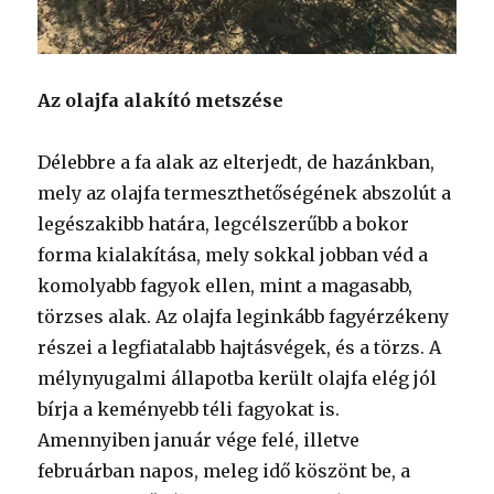
Az olajfa alakító metszése
Délebbre a fa alak az elterjedt, de hazánkban,
mely az olajfa termeszthetőségének abszolút a
legészakibb határa, legcélszerűbb a bokor
forma kialakítása, mely sokkal jobban véd a
komolyabb fagyok ellen, mint a magasabb,
törzses alak. Az olajfa leginkább fagyérzékeny
részei a legfiatalabb hajtásvégek, és a törzs. A
mélynyugalmi állapotba került olajfa elég jól
bírja a keményebb téli fagyokat is.
Amennyiben január vége felé, illetve
februárban napos, meleg idő köszönt be, a