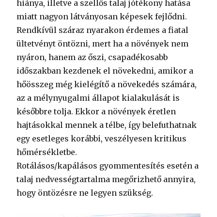
hiánya, illetve a szellős talaj jótékony hatása
miatt nagyon látványosan képesek fejlődni.
Rendkívül száraz nyarakon érdemes a fiatal
ültetvényt öntözni, mert ha a növények nem
nyáron, hanem az őszi, csapadékosabb
időszakban kezdenek el növekedni, amikor a
hőösszeg még kielégítő a növekedés számára,
az a mélynyugalmi állapot kialakulását is
későbbre tolja. Ekkor a növények éretlen
hajtásokkal mennek a télbe, így belefuthatnak
egy esetleges korábbi, veszélyesen kritikus
hőmérsékletbe.
Rotálásos/kapálásos gyommentesítés esetén a
talaj nedvességtartalma megőrizhető annyira,
hogy öntözésre ne legyen szükség.