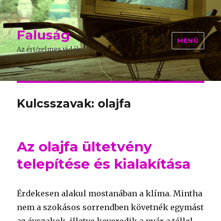
Faluság
MENÜ
Az ért/zelmes vidék
Kulcsszavak: olajfa
Az olajfa ültetvény
telepítése és kialakítása
Érdekesen alakul mostanában a klíma. Mintha
nem a szokásos sorrendben követnék egymást