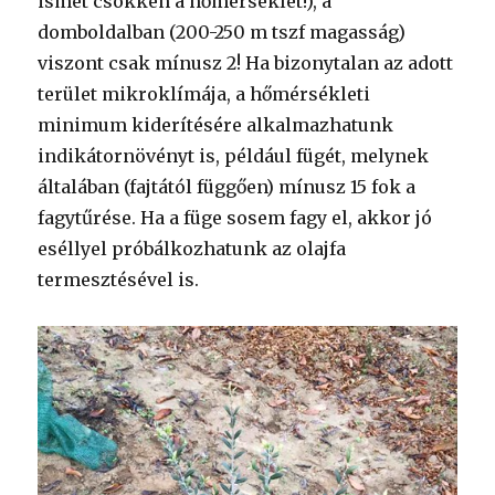
ismét csökken a hőmérséklet!), a
domboldalban (200-250 m tszf magasság)
viszont csak mínusz 2! Ha bizonytalan az adott
terület mikroklímája, a hőmérsékleti
minimum kiderítésére alkalmazhatunk
indikátornövényt is, például fügét, melynek
általában (fajtától függően) mínusz 15 fok a
fagytűrése. Ha a füge sosem fagy el, akkor jó
eséllyel próbálkozhatunk az olajfa
termesztésével is.