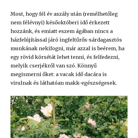
Most, hogy fél év aszály után (remélhetőleg
nem félévnyi) későoktóberi idő érkezett
hozzánk, és emiatt eszem ágában nincs a
házfelújítással járó ingfeltűrős-sárdagasztós
munkának nekifogni, már azzal is beérem, ha
egy rövid körsétát lehet tenni, és felfedezni,
melyik cserjékről van szó. Könnyű
megismerni őket: a vacak idő dacára is
virulnak és láthatóan makk-egészségesek.