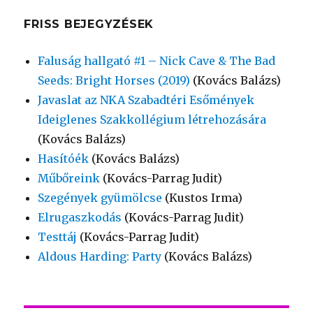
FRISS BEJEGYZÉSEK
Faluság hallgató #1 – Nick Cave & The Bad
Seeds: Bright Horses (2019)
(Kovács Balázs)
Javaslat az NKA Szabadtéri Esőmények
Ideiglenes Szakkollégium létrehozására
(Kovács Balázs)
Hasítóék
(Kovács Balázs)
Műbőreink
(Kovács-Parrag Judit)
Szegények gyümölcse
(Kustos Irma)
Elrugaszkodás
(Kovács-Parrag Judit)
Testtáj
(Kovács-Parrag Judit)
Aldous Harding: Party
(Kovács Balázs)