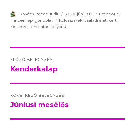
SzerzÅ
Kovács-Parrag Judit
Közzétéve:
2020. június 17.
Kategória:
Kategór
mindennapi gondolat
Kulcsszavak:
Kulcsszavak:
családi élet
kert
kertészet
önellátás
fanyarka
Post
ELŐZŐ BEJEGYZÉS:
navigation
Kenderkalap
Előző
bejegyzés:
KÖVETKEZŐ BEJEGYZÉS:
Júniusi mesélős
Következő
bejegyzés: