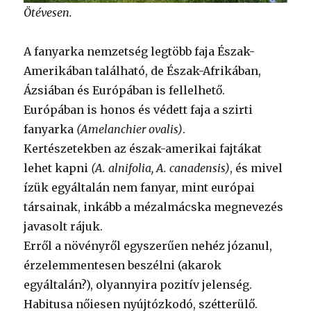
Ötévesen.
A fanyarka nemzetség legtöbb faja Észak-
Amerikában található, de Észak-Afrikában,
Ázsiában és Európában is fellelhető.
Európában is honos és védett faja a szirti
fanyarka
(Amelanchier ovalis)
.
Kertészetekben az észak-amerikai fajtákat
lehet kapni
(A. alnifolia, A. canadensis)
, és mivel
ízük egyáltalán nem fanyar, mint európai
társainak, inkább a mézalmácska megnevezés
javasolt rájuk.
Erről a növényről egyszerűen nehéz józanul,
érzelemmentesen beszélni (akarok
egyáltalán?), olyannyira pozitív jelenség.
Habitusa nőiesen nyújtózkodó, szétterülő.