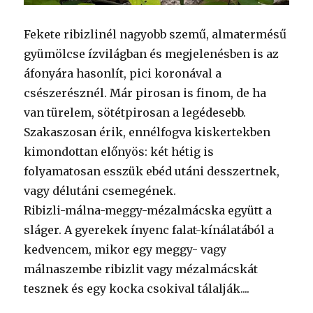
Fekete ribizlinél nagyobb szemű, almatermésű
gyümölcse ízvilágban és megjelenésben is az
áfonyára hasonlít, pici koronával a
csészerésznél. Már pirosan is finom, de ha
van türelem, sötétpirosan a legédesebb.
Szakaszosan érik, ennélfogva kiskertekben
kimondottan előnyös: két hétig is
folyamatosan esszük ebéd utáni desszertnek,
vagy délutáni csemegének.
Ribizli-málna-meggy-mézalmácska együtt a
sláger. A gyerekek ínyenc falat-kínálatából a
kedvencem, mikor egy meggy- vagy
málnaszembe ribizlit vagy mézalmácskát
tesznek és egy kocka csokival tálalják....