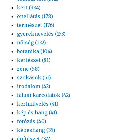
kert (334)
önellátás (178)
természet (176)
gyereknevelés (153)
nőiség (132)
botanika (104)
kertészet (81)
zene (58)
szokások (51)
irodalom (42)
falusi karcolatok (42)
kertművelés (41)
kép és hang (41)
fotózás (40)
képeshang (35)
építészet (34)