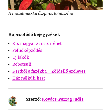
A mézalmácska őszpiros lombszíne
Kapcsolódó bejegyzések
Kis magyar zenetörténet
Felhőképződés
Új lakók
Robotsuli
Kertből a fazékba! - Zöldellő erőleves
Ház nélküli kert
Szerző:
Kovács-Parrag Judit