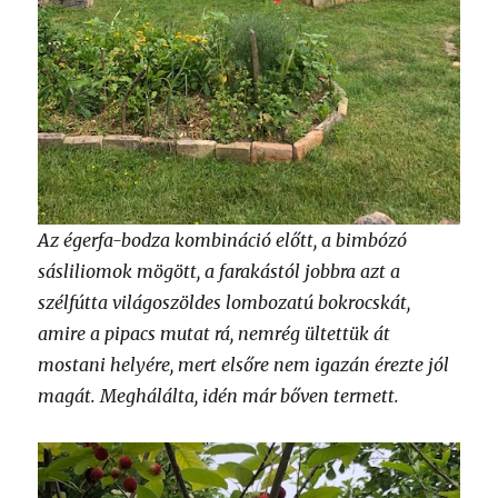
Az égerfa-bodza kombináció előtt, a bimbózó
sásliliomok mögött, a farakástól jobbra azt a
szélfútta világoszöldes lombozatú bokrocskát,
amire a pipacs mutat rá, nemrég ültettük át
mostani helyére, mert elsőre nem igazán érezte jól
magát. Meghálálta, idén már bőven termett.