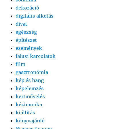
dekoráció
digitális alkotás
divat
egészség
építészet
események
falusi karcolatok
film
gasztronómia
kép és hang
képelemzés
kertművelés
kézimunka
kiállítás
könyvajánló
Magyar Közöny