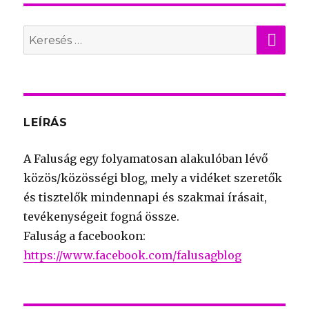
KER
Search
for:
LEÍRÁS
A Faluság egy folyamatosan alakulóban lévő
közös/közösségi blog, mely a vidéket szeretők
és tisztelők mindennapi és szakmai írásait,
tevékenységeit fogná össze.
Faluság a facebookon:
https://www.facebook.com/falusagblog