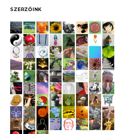
SZERZŐINK