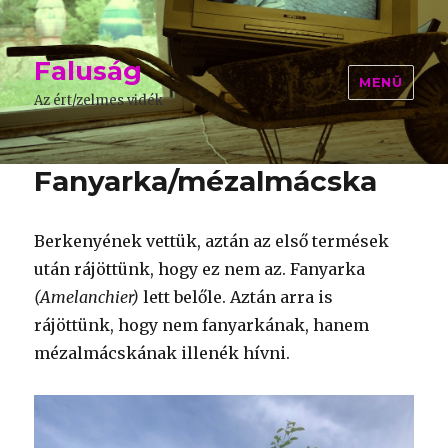
Faluság
MENÜ
Az ért/zelmes vidék
Fanyarka/mézalmácska
Berkenyének vettük, aztán az első termések
után rájöttünk, hogy ez nem az. Fanyarka
(Amelanchier)
lett belőle. Aztán arra is
rájöttünk, hogy nem fanyarkának, hanem
mézalmácskának illenék hívni.