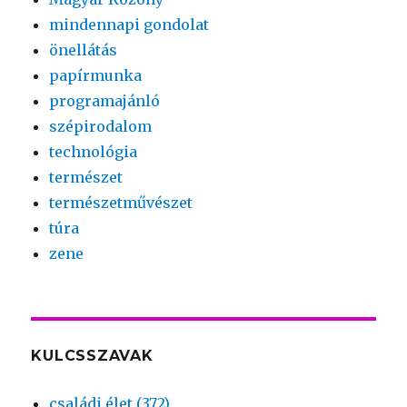
mindennapi gondolat
önellátás
papírmunka
programajánló
szépirodalom
technológia
természet
természetművészet
túra
zene
KULCSSZAVAK
családi élet (372)