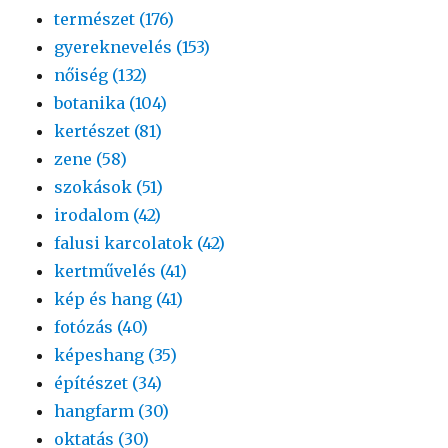
természet (176)
gyereknevelés (153)
nőiség (132)
botanika (104)
kertészet (81)
zene (58)
szokások (51)
irodalom (42)
falusi karcolatok (42)
kertművelés (41)
kép és hang (41)
fotózás (40)
képeshang (35)
építészet (34)
hangfarm (30)
oktatás (30)