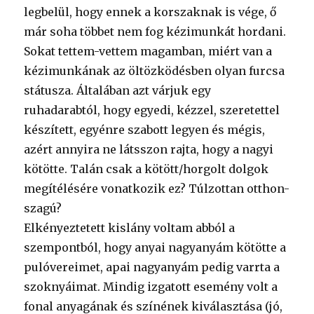
legbelül, hogy ennek a korszaknak is vége, ő
már soha többet nem fog kézimunkát hordani.
Sokat tettem-vettem magamban, miért van a
kézimunkának az öltözködésben olyan furcsa
státusza. Általában azt várjuk egy
ruhadarabtól, hogy egyedi, kézzel, szeretettel
készített, egyénre szabott legyen és mégis,
azért annyira ne látsszon rajta, hogy a nagyi
kötötte. Talán csak a kötött/horgolt dolgok
megítélésére vonatkozik ez? Túlzottan otthon-
szagú?
Elkényeztetett kislány voltam abból a
szempontból, hogy anyai nagyanyám kötötte a
pulóvereimet, apai nagyanyám pedig varrta a
szoknyáimat. Mindig izgatott esemény volt a
fonal anyagának és színének kiválasztása (jó,