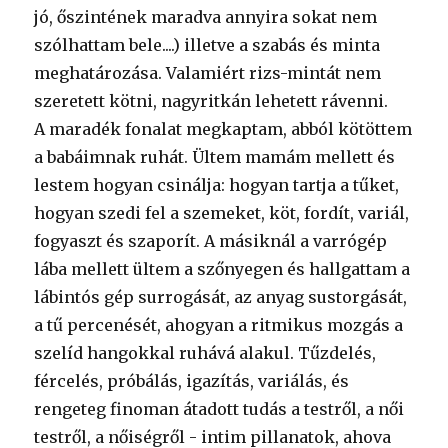
jó, őszintének maradva annyira sokat nem
szólhattam bele....) illetve a szabás és minta
meghatározása. Valamiért rizs-mintát nem
szeretett kötni, nagyritkán lehetett rávenni.
A maradék fonalat megkaptam, abból kötöttem
a babáimnak ruhát. Ültem mamám mellett és
lestem hogyan csinálja: hogyan tartja a tűket,
hogyan szedi fel a szemeket, köt, fordít, variál,
fogyaszt és szaporít. A másiknál a varrógép
lába mellett ültem a szőnyegen és hallgattam a
lábintós gép surrogását, az anyag sustorgását,
a tű percenését, ahogyan a ritmikus mozgás a
szelíd hangokkal ruhává alakul. Tűzdelés,
fércelés, próbálás, igazítás, variálás, és
rengeteg finoman átadott tudás a testről, a női
testről, a nőiségről - intim pillanatok, ahova