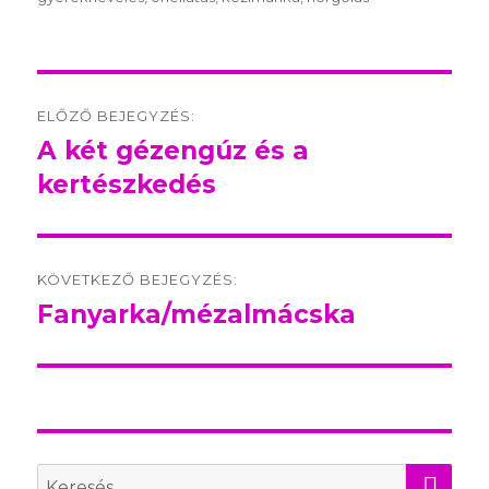
Post
ELŐZŐ BEJEGYZÉS:
navigation
A két gézengúz és a
Előző
kertészkedés
bejegyzés:
KÖVETKEZŐ BEJEGYZÉS:
Fanyarka/mézalmácska
Következő
bejegyzés:
KER
Search