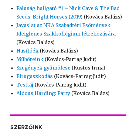
Faluság hallgató #1 – Nick Cave & The Bad
Seeds: Bright Horses (2019)
(Kovács Balázs)
Javaslat az NKA Szabadtéri Esőmények
Ideiglenes Szakkollégium létrehozására
(Kovács Balázs)
Hasítóék
(Kovács Balázs)
Műbőreink
(Kovács-Parrag Judit)
Szegények gyümölcse
(Kustos Irma)
Elrugaszkodás
(Kovács-Parrag Judit)
Testtáj
(Kovács-Parrag Judit)
Aldous Harding: Party
(Kovács Balázs)
SZERZŐINK