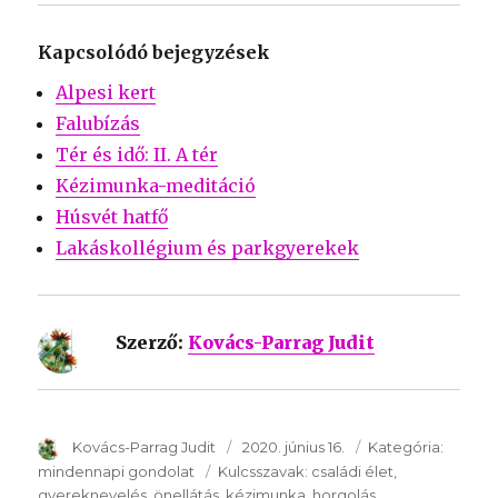
Kapcsolódó bejegyzések
Alpesi kert
Falubízás
Tér és idő: II. A tér
Kézimunka-meditáció
Húsvét hatfő
Lakáskollégium és parkgyerekek
Szerző:
Kovács-Parrag Judit
SzerzÅ
Kovács-Parrag Judit
Közzétéve:
2020. június 16.
Kategória:
Kategór
mindennapi gondolat
Kulcsszavak:
Kulcsszavak:
családi élet
gyereknevelés
önellátás
kézimunka
horgolás