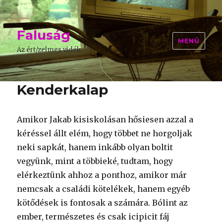
Faluság
MENÜ
Az ért/zelmes vidék
Kenderkalap
Amikor Jakab kisiskolásan hősiesen azzal a
kéréssel állt elém, hogy többet ne horgoljak
neki sapkát, hanem inkább olyan boltit
vegyünk, mint a többieké, tudtam, hogy
elérkeztünk ahhoz a ponthoz, amikor már
nemcsak a családi kötelékek, hanem egyéb
kötődések is fontosak a számára. Bólint az
ember, természetes és csak icipicit fáj