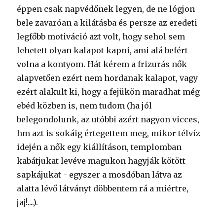
éppen csak napvédőnek legyen, de ne lógjon
bele zavaróan a kilátásba és persze az eredeti
legfőbb motiváció azt volt, hogy sehol sem
lehetett olyan kalapot kapni, ami alá befért
volna a kontyom. Hát kérem a frizurás nők
alapvetően ezért nem hordanak kalapot, vagy
ezért alakult ki, hogy a fejükön maradhat még
ebéd közben is, nem tudom (ha jól
belegondolunk, az utóbbi azért nagyon vicces,
hm azt is sokáig értegettem meg, mikor télvíz
idején a nők egy kiállításon, templomban
kabátjukat levéve magukon hagyják kötött
sapkájukat - egyszer a mosdóban látva az
alatta lévő látványt döbbentem rá a miértre,
jaj!....).