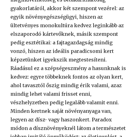
gyakorlatáról, akkor két szempont vezérel: az
egyik növényegészségügyi, hiszen az
ültetvényes monokultúra kedvez leginkább az
elszaporodó kártevőknek, másik szempont
pedig esztétikai: a fajtagazdagság mindig
vonzó, hiszen az ideális paradicsomi kert
képzetünket igyekszik megtestesíteni.
Ráadásul ez a szépségeszmény a hasunknak is
kedvez: egyre többeknek fontos az olyan kert,
ahol tavasztól őszig mindig érik valami, azaz
mindig lehet valami frisset enni,
vészhelyzetben pedig legalább valamit enni.
Minden kertnek saját növényanyaga van,
legyen az dísz- vagy haszonkert. Paradox
módon a dísznövényeknél látom a természetet
jobban imitáló önműködést: az életigenlést, a