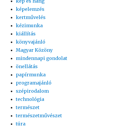
kép és hang
képelemzés
kertművelés
kézimunka
kiállítás
könyvajánló
Magyar Közöny
mindennapi gondolat
önellátás
papírmunka
programajánló
szépirodalom
technológia
természet
természetművészet
túra