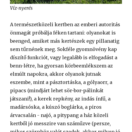
Víz-nyerés
A természetközeli kertben az emberi autoritás
önmagát próbálja féken tartani: olyanokat is
beenged, amiket más kertészek egy pillanatig
sem tűrnének meg. Sokféle gyomnövény kap
díszítő funkciót, vagy legalább is elfogadást a
benn-létre, ha gyorsan körbeemlékszem az
elmúlt napokra, akkor olyanok jutnak
eszembe, mint a pásztortáska, a gólyaorr, a
pipacs (mindjárt lehet sör-bor-pálinkát
játszani!), a kerek repkény, az indás ínfű, a
madársóska, a kúszó boglárka, a piros
árvacsalán - najó, a pitypang a ház közeli
kertből jó messzire van száműzve (persze,
mikor szörphöz valót szedek, akkor milyen jó,