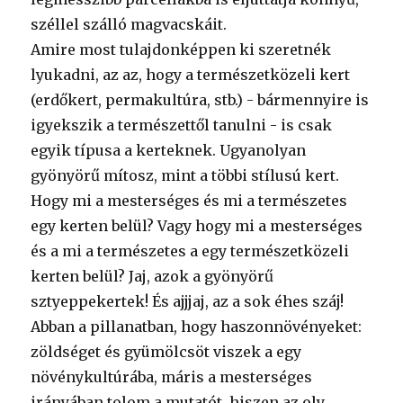
széllel szálló magvacskáit.
Amire most tulajdonképpen ki szeretnék
lyukadni, az az, hogy a természetközeli kert
(erdőkert, permakultúra, stb.) - bármennyire is
igyekszik a természettől tanulni - is csak
egyik típusa a kerteknek. Ugyanolyan
gyönyörű mítosz, mint a többi stílusú kert.
Hogy mi a mesterséges és mi a természetes
egy kerten belül? Vagy hogy mi a mesterséges
és a mi a természetes a egy természetközeli
kerten belül? Jaj, azok a gyönyörű
sztyeppekertek! És ajjjaj, az a sok éhes száj!
Abban a pillanatban, hogy haszonnövényeket:
zöldséget és gyümölcsöt viszek a egy
növénykultúrába, máris a mesterséges
irányában tolom a mutatót, hiszen az oly