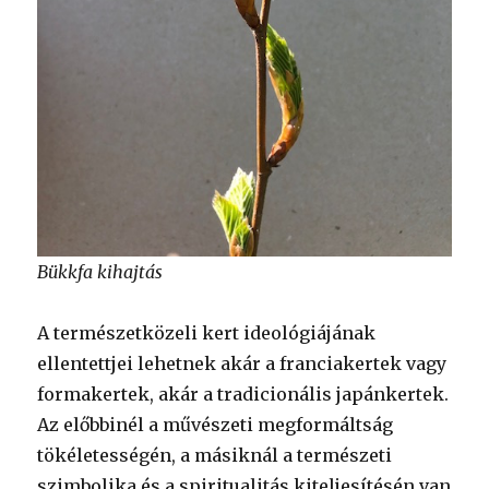
Bükkfa kihajtás
A természetközeli kert ideológiájának
ellentettjei lehetnek akár a franciakertek vagy
formakertek, akár a tradicionális japánkertek.
Az előbbinél a művészeti megformáltság
tökéletességén, a másiknál a természeti
szimbolika és a spiritualitás kiteljesítésén van