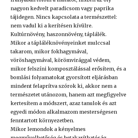
nagyon kedvelt paradicsom vagy paprika
tájidegen. Nincs kapcsolata a természettel:
nem vadul ki a kerítésen kívülre.
Kultúrnövény, haszonnövény, táplálék.
Mikor a tápláléknövényeinket mulccsal
takarom, mikor fokhagymával,
vöröshagymával, körömvirággal védem,
mikor felszíni komposztálással erősítem, és a
bomlási folyamatokat gyorsított eljárásban
mindent felaprítva szórok ki, akkor nem a
természetet utánozom, hanem azt megfigyelve
kertesítem a módszert, azaz tanulok és azt
egyedi módon alkalmazom mesterségesen
fenntartott környezetben.
Mikor lemondok a kényelmes
megművelhetőség és betakaríthatóság