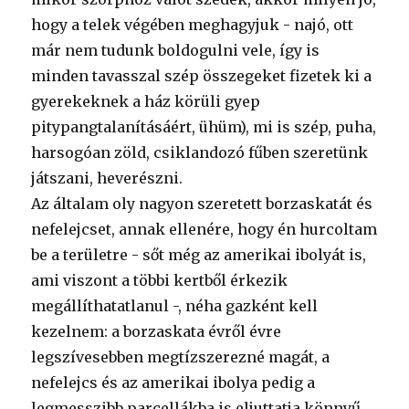
hogy a telek végében meghagyjuk - najó, ott
már nem tudunk boldogulni vele, így is
minden tavasszal szép összegeket fizetek ki a
gyerekeknek a ház körüli gyep
pitypangtalanításáért, ühüm), mi is szép, puha,
harsogóan zöld, csiklandozó fűben szeretünk
játszani, heverészni.
Az általam oly nagyon szeretett borzaskatát és
nefelejcset, annak ellenére, hogy én hurcoltam
be a területre - sőt még az amerikai ibolyát is,
ami viszont a többi kertből érkezik
megállíthatatlanul -, néha gazként kell
kezelnem: a borzaskata évről évre
legszívesebben megtízszerezné magát, a
nefelejcs és az amerikai ibolya pedig a
legmesszibb parcellákba is eljuttatja könnyű,