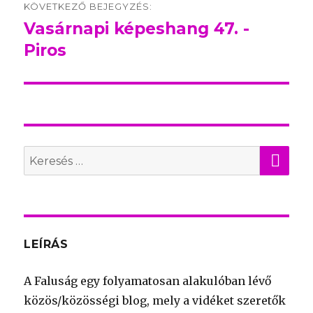
KÖVETKEZŐ BEJEGYZÉS:
Vasárnapi képeshang 47. -
Következő
Piros
bejegyzés:
KER
Search
for:
LEÍRÁS
A Faluság egy folyamatosan alakulóban lévő
közös/közösségi blog, mely a vidéket szeretők