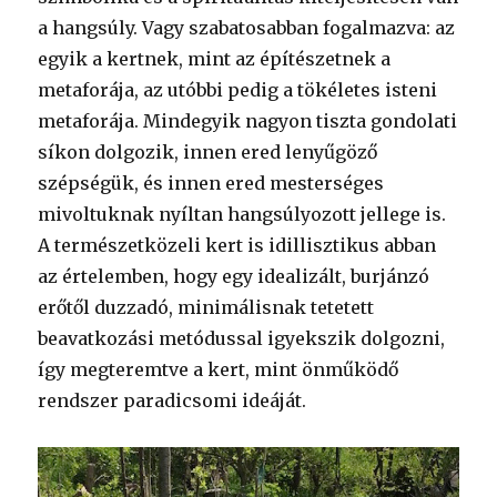
a hangsúly. Vagy szabatosabban fogalmazva: az
egyik a kertnek, mint az építészetnek a
metaforája, az utóbbi pedig a tökéletes isteni
metaforája. Mindegyik nagyon tiszta gondolati
síkon dolgozik, innen ered lenyűgöző
szépségük, és innen ered mesterséges
mivoltuknak nyíltan hangsúlyozott jellege is.
A természetközeli kert is idillisztikus abban
az értelemben, hogy egy idealizált, burjánzó
erőtől duzzadó, minimálisnak tetetett
beavatkozási metódussal igyekszik dolgozni,
így megteremtve a kert, mint önműködő
rendszer paradicsomi ideáját.