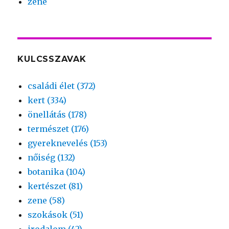
zene
KULCSSZAVAK
családi élet (372)
kert (334)
önellátás (178)
természet (176)
gyereknevelés (153)
nőiség (132)
botanika (104)
kertészet (81)
zene (58)
szokások (51)
irodalom (42)