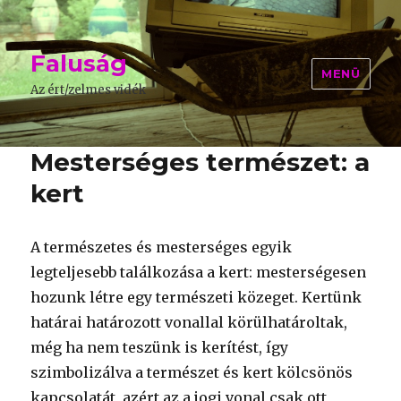
Faluság
MENÜ
Az ért/zelmes vidék
Mesterséges természet: a
kert
A természetes és mesterséges egyik
legteljesebb találkozása a kert: mesterségesen
hozunk létre egy természeti közeget. Kertünk
határai határozott vonallal körülhatároltak,
még ha nem teszünk is kerítést, így
szimbolizálva a természet és kert kölcsönös
kapcsolatát, azért az a jogi vonal csak ott