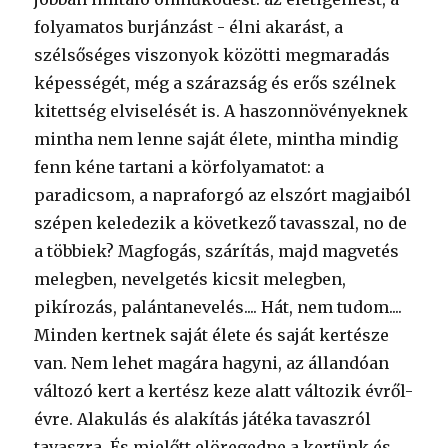
folyamatos burjánzást - élni akarást, a
szélsőséges viszonyok közötti megmaradás
képességét, még a szárazság és erős szélnek
kitettség elviselését is. A haszonnövényeknek
mintha nem lenne saját élete, mintha mindig
fenn kéne tartani a körfolyamatot: a
paradicsom, a napraforgó az elszórt magjaiból
szépen keledezik a következő tavasszal, no de
a többiek? Magfogás, szárítás, majd magvetés
melegben, nevelgetés kicsit melegben,
pikírozás, palántanevelés.... Hát, nem tudom....
Minden kertnek saját élete és saját kertésze
van. Nem lehet magára hagyni, az állandóan
változó kert a kertész keze alatt változik évről-
évre. Alakulás és alakítás játéka tavaszról
tavaszra. És mielőtt elöregedne a kertünk és