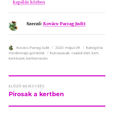
kapálás közben
Szerző:
Kovács-Parrag Judit
SzerzÅ
Kovács-Parrag Judit
Közzétéve:
2020. május 09.
Kategória:
Kategó
mindennapi gondolat
Kulcsszavak:
Kulcsszavak:
családi élet
kert
kertészet
kerttervezés
Post
ELŐZŐ BEJEGYZÉS:
navigation
Pirosak a kertben
Előző
bejegyzés: