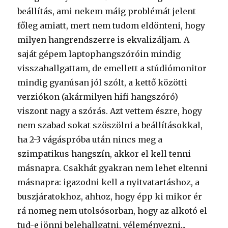
beállítás, ami nekem máig problémát jelent
főleg amiatt, mert nem tudom eldönteni, hogy
milyen hangrendszerre is ekvalizáljam. A
saját gépem laptophangszóróin mindig
visszahallgattam, de emellett a stúdiómonitor
mindig gyanúsan jól szólt, a kettő közötti
verziókon (akármilyen hifi hangszóró)
viszont nagy a szórás. Azt vettem észre, hogy
nem szabad sokat szöszölni a beállításokkal,
ha 2-3 vágáspróba után nincs meg a
szimpatikus hangszín, akkor el kell tenni
másnapra. Csakhát gyakran nem lehet eltenni
másnapra: igazodni kell a nyitvatartáshoz, a
buszjáratokhoz, ahhoz, hogy épp ki mikor ér
rá nomeg nem utolsósorban, hogy az alkotó el
tud-e jönni belehallgatni, véleményezni...