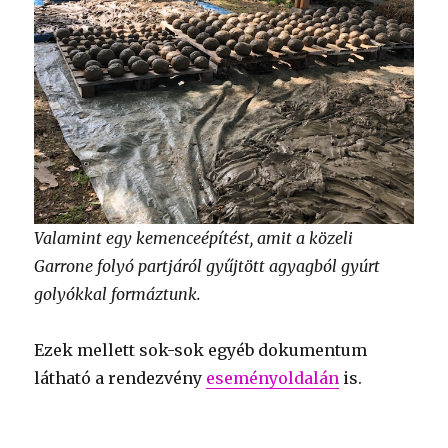
Valamint egy kemenceépítést, amit a közeli
Garrone folyó partjáról gyűjtött agyagból gyúrt
golyókkal formáztunk.
Ezek mellett sok-sok egyéb dokumentum
látható a rendezvény
eseményoldalán
is.