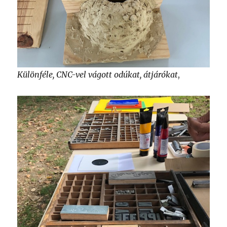
Különféle, CNC-vel vágott odúkat, átjárókat
,