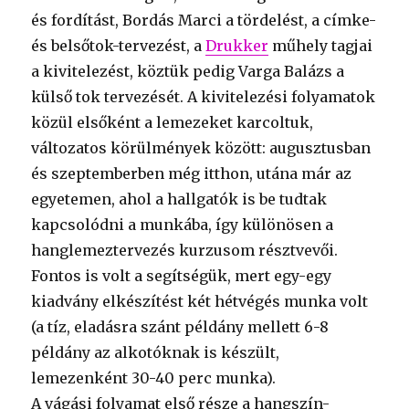
és fordítást, Bordás Marci a tördelést, a címke-
és belsőtok-tervezést, a
Drukker
műhely tagjai
a kivitelezést, köztük pedig Varga Balázs a
külső tok tervezését. A kivitelezési folyamatok
közül elsőként a lemezeket karcoltuk,
változatos körülmények között: augusztusban
és szeptemberben még itthon, utána már az
egyetemen, ahol a hallgatók is be tudtak
kapcsolódni a munkába, így különösen a
hanglemeztervezés kurzusom résztvevői.
Fontos is volt a segítségük, mert egy-egy
kiadvány elkészítést két hétvégés munka volt
(a tíz, eladásra szánt példány mellett 6-8
példány az alkotóknak is készült,
lemezenként 30-40 perc munka).
A vágási folyamat első része a hangszín-