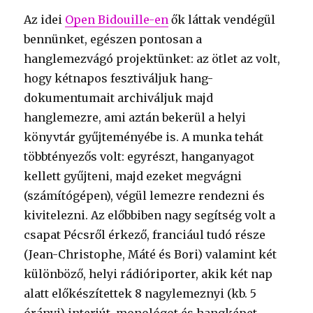
Az idei
Open Bidouille-en
ők láttak vendégül
bennünket, egészen pontosan a
hanglemezvágó projektünket: az ötlet az volt,
hogy kétnapos fesztiváljuk hang-
dokumentumait archiváljuk majd
hanglemezre, ami aztán bekerül a helyi
könyvtár gyűjteményébe is. A munka tehát
többtényezős volt: egyrészt, hanganyagot
kellett gyűjteni, majd ezeket megvágni
(számítógépen), végül lemezre rendezni és
kivitelezni. Az előbbiben nagy segítség volt a
csapat Pécsről érkező, franciául tudó része
(Jean-Christophe, Máté és Bori) valamint két
különböző, helyi rádióriporter, akik két nap
alatt előkészítettek 8 nagylemeznyi (kb. 5