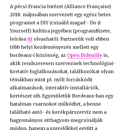
A pécsi Francia Intézet (Alliance Française)
2018. májusában szervezett egy egész hetes
programot a DiY (csináld magad - Do it
Yourself) kultúra jegyében (programfüzete,
leírása
itt
olvasható). Partnerük volt ebben
több helyi kezdeményezés mellett egy
bordeaux-i közösség, az
Open Bidouille
is,
akik rendszeresen szerveznek technológiai-
kretatív foglalkozásokat, találkozókat olyan
témákban mint pl. nyílt forráskódú
alkalmazások, interaktív installációk,
kertészet stb. Egyesületük Bordeaux-ban egy
hatalmas csarnokot működtet, a benne
található autó- és kerékpárszervíz nem a
hagyományos otthagyom-megcsinálják
módon, hanem a szerelőkkel együtt a