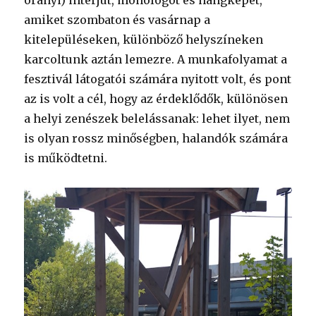
órányi) interjút, monológot és hangképet,
amiket szombaton és vasárnap a
kitelepüléseken, különböző helyszíneken
karcoltunk aztán lemezre. A munkafolyamat a
fesztivál látogatói számára nyitott volt, és pont
az is volt a cél, hogy az érdeklődők, különösen
a helyi zenészek belelássanak: lehet ilyet, nem
is olyan rossz minőségben, halandók számára
is működtetni.