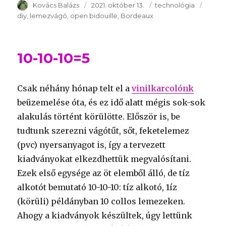
Szerző
Kovács Balázs
Publikálva
2021. október 13.
Témakör
technológia
Kulcs
diy
lemezvágó
open bidouille
Bordeaux
10-10-10=5
Csak néhány hónap telt el a
vinilkarcolónk
beüzemelése óta, és ez idő alatt mégis sok-sok
alakulás történt körülötte. Először is, be
tudtunk szerezni vágótűt, sőt, feketelemez
(pvc) nyersanyagot is, így a tervezett
kiadványokat elkezdhettük megvalósítani.
Ezek első egysége az öt elemből álló, de tíz
alkotót bemutató 10-10-10: tíz alkotó, 1íz
(körüli) példányban 10 collos lemezeken.
Ahogy a kiadványok készültek, úgy lettünk