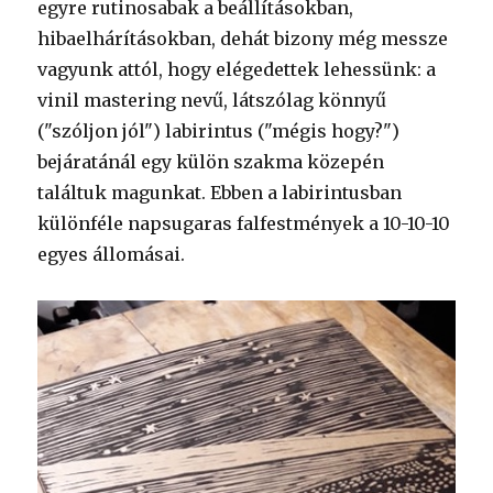
egyre rutinosabak a beállításokban,
hibaelhárításokban, dehát bizony még messze
vagyunk attól, hogy elégedettek lehessünk: a
vinil mastering nevű, látszólag könnyű
("szóljon jól") labirintus ("mégis hogy?")
bejáratánál egy külön szakma közepén
találtuk magunkat. Ebben a labirintusban
különféle napsugaras falfestmények a 10-10-10
egyes állomásai.