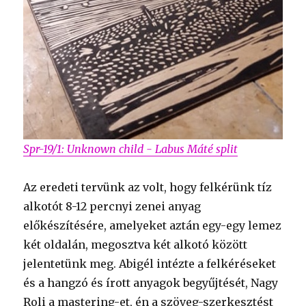
Spr-19/1: Unknown child - Labus Máté split
Az eredeti tervünk az volt, hogy felkérünk tíz
alkotót 8-12 percnyi zenei anyag
előkészítésére, amelyeket aztán egy-egy lemez
két oldalán, megosztva két alkotó között
jelentetünk meg. Abigél intézte a felkéréseket
és a hangzó és írott anyagok begyűjtését, Nagy
Roli a mastering-et, én a szöveg-szerkesztést