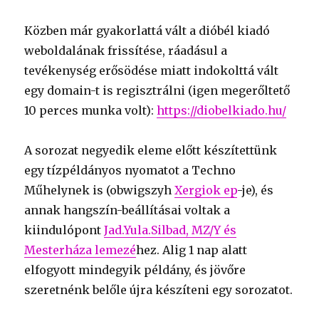
Közben már gyakorlattá vált a dióbél kiadó
weboldalának frissítése, ráadásul a
tevékenység erősödése miatt indokolttá vált
egy domain-t is regisztrálni (igen megerőltető
10 perces munka volt):
https://diobelkiado.hu/
A sorozat negyedik eleme előtt készítettünk
egy tízpéldányos nyomatot a Techno
Műhelynek is (obwigszyh
Xergiok ep
-je), és
annak hangszín-beállításai voltak a
kiindulópont
Jad.Yula.Silbad, MZ/Y és
Mesterháza lemezé
hez. Alig 1 nap alatt
elfogyott mindegyik példány, és jövőre
szeretnénk belőle újra készíteni egy sorozatot.