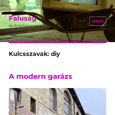
Faluság
MENÜ
Az ért/zelmes vidék
Kulcsszavak: diy
A modern garázs