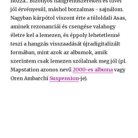
hozzá... Bizonyos hangrendszereken és tűvel
jól érvényesül, máshol borzalmas - sajnálom.
Nagyban kárpótol viszont érte a túloldali Asas,
aminek rezonanciái és csengése valahogy
életre kel a lemezen, és éppoly lehetetlenné
teszi a hangzás visszaadását újradigitalizált
formában, mint azok az albumok, amik
szerintem csak lemezen szólalnak meg jól (pl.
Mapstation azonos nevű
2000-es albuma
vagy
Oren Ambarchi
Suspension
-je).