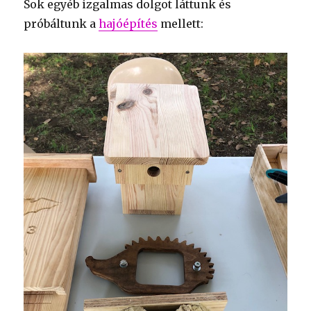
Sok egyéb izgalmas dolgot láttunk és
próbáltunk a
hajóépítés
mellett: