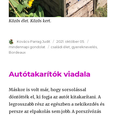
Közös élet. Közös kert.
Szerző
Kovács-Parrag Judit
Publikálva
2021. október 05.
Témakör
mindennapi gondolat
Kulcsszavak
családi élet
gyereknevelés
Bordeaux
Autótakarítók viadala
Máskor is volt már, hogy sorsolással
döntötték el, ki fogja az autót kitakarítani. A
legrosszabb rész az egészben a nekikezdés és
persze az elpakolás sem jobb. A porszívózás