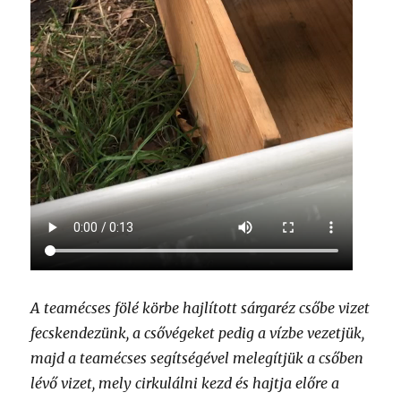
A teamécses fölé körbe hajlított sárgaréz csőbe vizet
fecskendezünk, a csővégeket pedig a vízbe vezetjük,
majd a teamécses segítségével melegítjük a csőben
lévő vizet, mely cirkulálni kezd és hajtja előre a