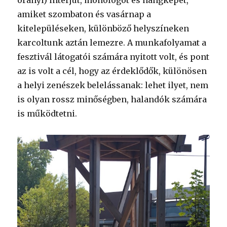
órányi) interjút, monológot és hangképet,
amiket szombaton és vasárnap a
kitelepüléseken, különböző helyszíneken
karcoltunk aztán lemezre. A munkafolyamat a
fesztivál látogatói számára nyitott volt, és pont
az is volt a cél, hogy az érdeklődők, különösen
a helyi zenészek belelássanak: lehet ilyet, nem
is olyan rossz minőségben, halandók számára
is működtetni.