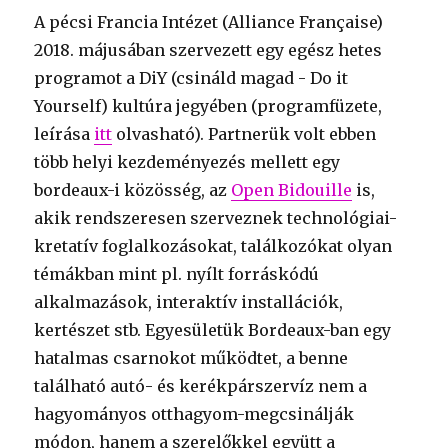
A pécsi Francia Intézet (Alliance Française)
2018. májusában szervezett egy egész hetes
programot a DiY (csináld magad - Do it
Yourself) kultúra jegyében (programfüzete,
leírása
itt
olvasható). Partnerük volt ebben
több helyi kezdeményezés mellett egy
bordeaux-i közösség, az
Open Bidouille
is,
akik rendszeresen szerveznek technológiai-
kretatív foglalkozásokat, találkozókat olyan
témákban mint pl. nyílt forráskódú
alkalmazások, interaktív installációk,
kertészet stb. Egyesületük Bordeaux-ban egy
hatalmas csarnokot működtet, a benne
található autó- és kerékpárszervíz nem a
hagyományos otthagyom-megcsinálják
módon, hanem a szerelőkkel együtt a