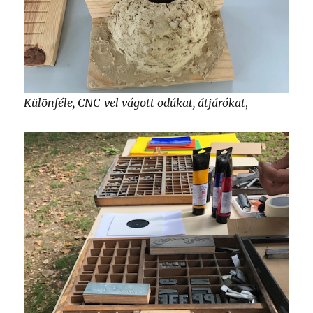
Különféle, CNC-vel vágott odúkat, átjárókat
,