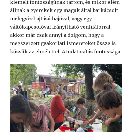
kiemelt fontosságúnak tartom, és mikor elém
állnak a gyerekek egy maguk által barkácsolt
melegvíz-hajtású hajóval, vagy egy
váltókapcsolóval irányítható ventilátorral,
akkor már csak annyi a dolgom, hogy a
megszerzett gyakorlati ismereteket össze is
kössük az elmélettel. A tudatosítás fontossága.