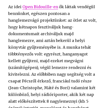
Az idei
Open Bidouille-en
ők láttak vendégül
bennünket, egészen pontosan a
hanglemezvágó projektünket: az ötlet az volt,
hogy kétnapos fesztiváljuk hang-
dokumentumait archiváljuk majd
hanglemezre, ami aztán bekerül a helyi
könyvtár gyűjteményébe is. A munka tehát
többtényezős volt: egyrészt, hanganyagot
kellett gyűjteni, majd ezeket megvágni
(számítógépen), végül lemezre rendezni és
kivitelezni. Az előbbiben nagy segítség volt a
csapat Pécsről érkező, franciául tudó része
(Jean-Christophe, Máté és Bori) valamint két
különböző, helyi rádióriporter, akik két nap
alatt előkészítettek 8 nagylemeznyi (kb. 5