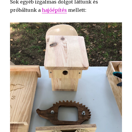
Sok egyéb izgalmas dolgot láttunk és
próbáltunk a
hajóépítés
mellett: