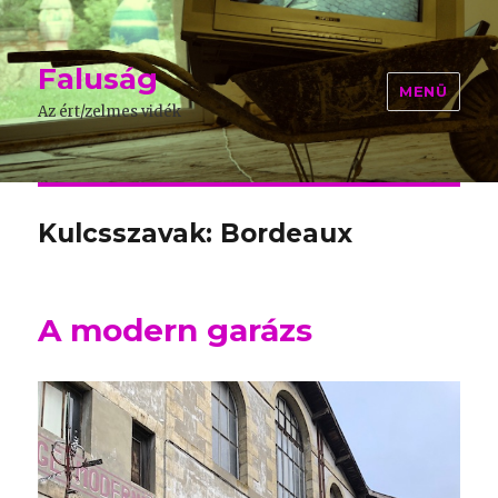
Faluság
MENÜ
Az ért/zelmes vidék
Kulcsszavak: Bordeaux
A modern garázs