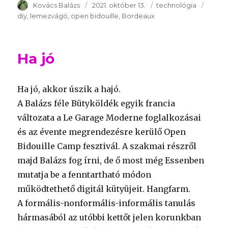
Szerző
Kovács Balázs
Publikálva
2021. október 13.
Témakör
technológia
Kulcs
diy
lemezvágó
open bidouille
Bordeaux
Ha jó
Ha jó, akkor úszik a hajó.
A Balázs féle Bütyköldék egyik francia
változata a Le Garage Moderne foglalkozásai
és az évente megrendezésre kerülő Open
Bidouille Camp fesztivál. A szakmai részről
majd Balázs fog írni, de ő most még Essenben
mutatja be a fenntartható módon
működtethető digitál kütyüjeit. Hangfarm.
A formális-nonformális-informális tanulás
hármasából az utóbbi kettőt jelen korunkban