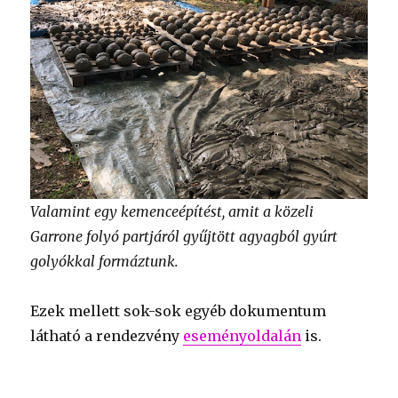
Valamint egy kemenceépítést, amit a közeli
Garrone folyó partjáról gyűjtött agyagból gyúrt
golyókkal formáztunk.
Ezek mellett sok-sok egyéb dokumentum
látható a rendezvény
eseményoldalán
is.