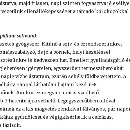
ztatva, majd frissen, napi szinten fogyasztva jó eséllye
rvezetünk ellenállóképességét a támadó kórokozókkal
epidium sativum)
:
szetes gyógyszer! Kitűnő a szív-és érrendszerünkre,
omásszabályzó, de jó a bőrnek, helyi kezeléssel
sztésünkre is kedvezően hat. Emellett gyulladásgátló é
glehetősen igénytelen, egyszerűen termeszthető akár
 napig vízbe áztattam, ezután sekély földbe vetettem. A
néhány nappal láthatóan hajtani kezd, 6-8
nőnek. Amikor ez megvan, máris szedhető.
. 3 hetente újra vethető. Legegyszerűbben ollóval
eknek ez a kis magvetés rendkívül látványos, pár napo
nkájuk gyümölcsét és végigkísérhetik a csírázás,
fázisait.