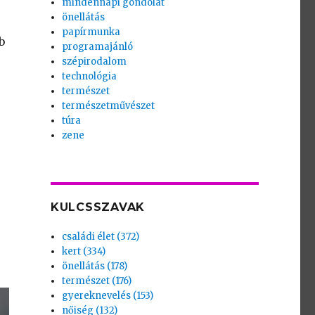
mindennapi gondolat
önellátás
papírmunka
b
programajánló
szépirodalom
technológia
természet
természetművészet
túra
zene
KULCSSZAVAK
családi élet (372)
kert (334)
önellátás (178)
természet (176)
gyereknevelés (153)
nőiség (132)