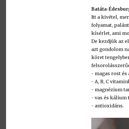
Batáta-Édesbu
Itt a kivétel, 
folyamat, palánt
kísérlet, ami mos
De kezdjük az el
azt gondolom na
köret tengelyben
felsorolásszerű
- magas rost és
- A, B, C vitami
- magnézium tar
- vas és kálium
- antioxidáns.