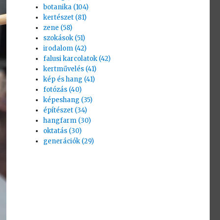
botanika (104)
kertészet (81)
zene (58)
szokások (51)
irodalom (42)
falusi karcolatok (42)
kertművelés (41)
kép és hang (41)
fotózás (40)
képeshang (35)
építészet (34)
hangfarm (30)
oktatás (30)
generációk (29)