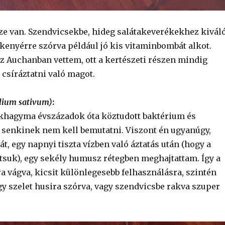
ze van. Szendvicsekbe, hideg salátakeverékekhez kiváló
 kenyérre szórva például jó kis vitaminbombát alkot.
az Auchanban vettem, ott a kertészeti részen mindig
e csíráztatni való magot.
lium sativum)
:
okhagyma évszázadok óta köztudott baktérium és
t senkinek nem kell bemutatni. Viszont én ugyanúgy,
t, egy napnyi tiszta vízben való áztatás után (hogy a
ítsuk), egy sekély humusz rétegben meghajtattam. Így a
a vágva, kicsit különlegesebb felhasználásra, szintén
egy szelet husira szórva, vagy szendvicsbe rakva szuper