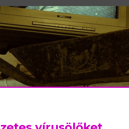
etes vírusölőket,