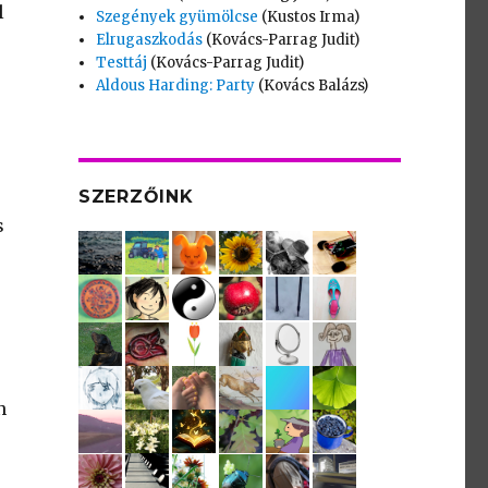
l
Szegények gyümölcse
(Kustos Irma)
Elrugaszkodás
(Kovács-Parrag Judit)
Testtáj
(Kovács-Parrag Judit)
Aldous Harding: Party
(Kovács Balázs)
SZERZŐINK
s
n