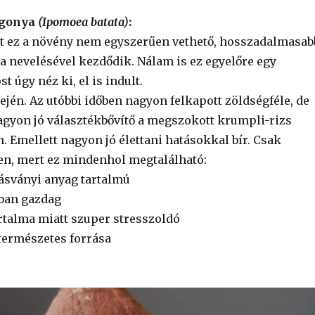
rgonya
(Ipomoea batata)
:
mert ez a növény nem egyszerűen vethető, hosszadalmasab
a nevelésével kezdődik. Nálam is ez egyelőre egy
t úgy néz ki, el is indult.
ején. Az utóbbi időben nagyon felkapott zöldségféle, de
gyon jó választékbővítő a megszokott krumpli-rizs
. Emellett nagyon jó élettani hatásokkal bír. Csak
en, mert ez mindenhol megtalálható:
 ásványi anyag tartalmú
nban gazdag
talma miatt szuper stresszoldó
 természetes forrása