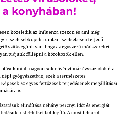
 a konyhában!
esen közeledik az influenza szezon és ami még
egyre szélesebb spektrumban, szélsebesen terjedő
gető szükségünk van, hogy az egyszerű módszereket
yan tudjunk föllépni a kórokozók ellen.
 hatásuk miatt nagyon sok növényt már évszázadok óta
 népi gyógyászatban, ezek a természetes
 Képesek az egyes fertőzések terjedésének megállításá
omására is.
áztatásuk elindítása néhány percnyi időt és energiát
 hatásuk testet-lelket boldogító. A most felsorolt