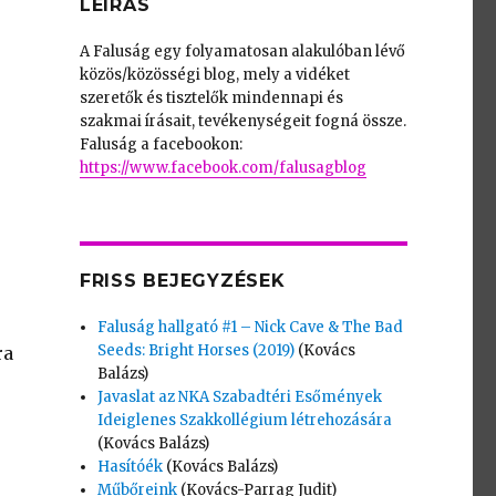
LEÍRÁS
A Faluság egy folyamatosan alakulóban lévő
közös/közösségi blog, mely a vidéket
szeretők és tisztelők mindennapi és
szakmai írásait, tevékenységeit fogná össze.
Faluság a facebookon:
https://www.facebook.com/falusagblog
FRISS BEJEGYZÉSEK
Faluság hallgató #1 – Nick Cave & The Bad
Seeds: Bright Horses (2019)
(Kovács
ra
Balázs)
Javaslat az NKA Szabadtéri Esőmények
Ideiglenes Szakkollégium létrehozására
(Kovács Balázs)
Hasítóék
(Kovács Balázs)
Műbőreink
(Kovács-Parrag Judit)