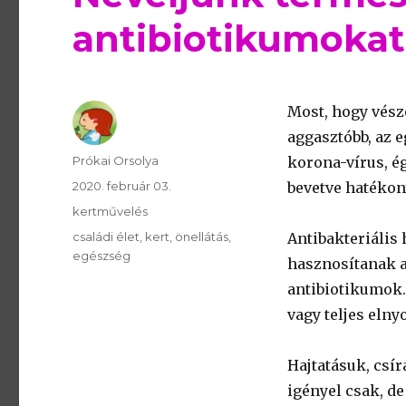
antibiotikumokat
Most, hogy vész
aggasztóbb, az 
Szerző
Prókai Orsolya
korona-vírus, é
Publikálva
2020. február 03.
bevetve hatékon
Témakör
kertművelés
Kulcsszavak
családi élet
kert
önellátás
Antibakteriális
egészség
hasznosítanak a
antibiotikumok.
vagy teljes elny
Hajtatásuk, csír
igényel csak, de