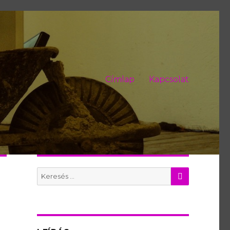
Címlap
Kapcsolat
KERES
Search
for: