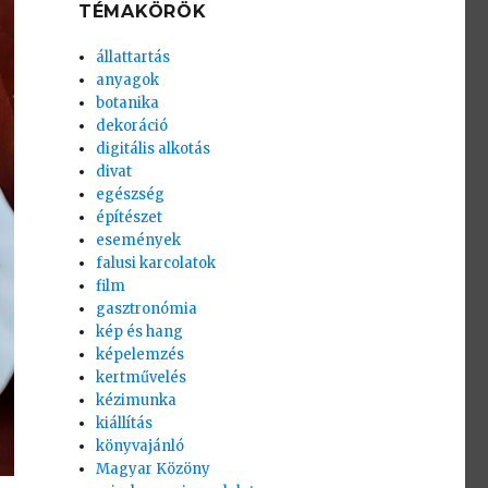
TÉMAKÖRÖK
állattartás
anyagok
botanika
dekoráció
digitális alkotás
divat
egészség
építészet
események
falusi karcolatok
film
gasztronómia
kép és hang
képelemzés
kertművelés
kézimunka
kiállítás
könyvajánló
Magyar Közöny