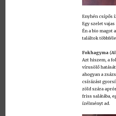
Enyhén csípős í
Egy szelet vajas
Én a bio magot 
találtok többfél
Fokhagyma
(Al
Azt hiszem, a f
vírusölő hatásá
ahogyan a zsázsá
csírázást gyors
zöld szára aprór
friss salátába, 
ízélményt ad.