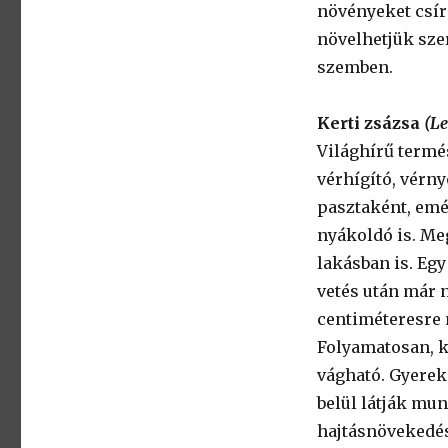
növényeket csírá
növelhetjük sze
szemben.
Kerti zsázsa
(L
Világhírű termé
vérhígító, vérny
pasztaként, emé
nyákoldó is. Me
lakásban is. Egy
vetés után már 
centiméteresre 
Folyamatosan, kb
vágható. Gyerek
belül látják mu
hajtásnövekedés 