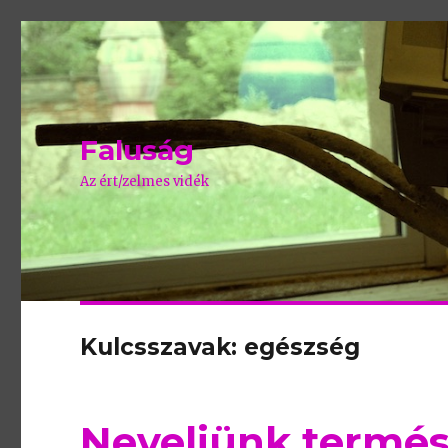
Faluság
Az ért/zelmes vidék
Kulcsszavak: egészség
Neveljünk termész