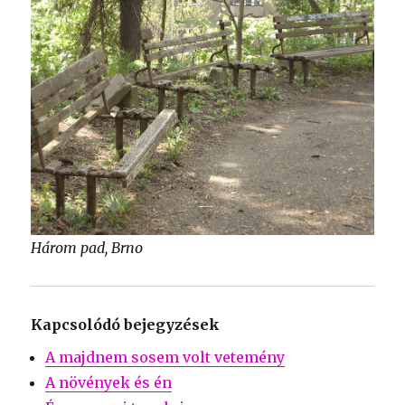
Három pad, Brno
Kapcsolódó bejegyzések
A majdnem sosem volt vetemény
A növények és én