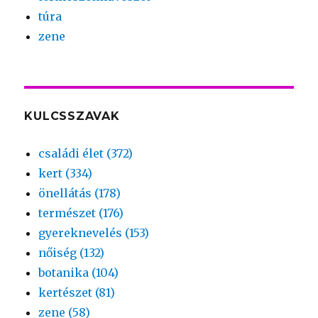
túra
zene
KULCSSZAVAK
családi élet (372)
kert (334)
önellátás (178)
természet (176)
gyereknevelés (153)
nőiség (132)
botanika (104)
kertészet (81)
zene (58)