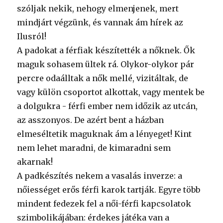
szóljak nekik, nehogy elmenjenek, mert
mindjárt végzünk, és vannak ám hírek az
Ilusról!
A padokat a férfiak készítették a nőknek. Ők
maguk sohasem ültek rá. Olykor-olykor pár
percre odaálltak a nők mellé, vizitáltak, de
vagy külön csoportot alkottak, vagy mentek be
a dolgukra - férfi ember nem időzik az utcán,
az asszonyos. De azért bent a házban
elmeséltetik maguknak ám a lényeget! Kint
nem lehet maradni, de kimaradni sem
akarnak!
A padkészítés nekem a vasalás inverze: a
nőiességet erős férfi karok tartják. Egyre több
mindent fedezek fel a női-férfi kapcsolatok
szimbolikájában: érdekes játéka van a