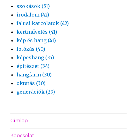
szokások (51)
irodalom (42)
falusi karcolatok (42)
kertművelés (41)
kép és hang (41)
fotózás (40)
képeshang (35)
építészet (34)
hangfarm (30)
oktatás (30)
generációk (29)
Címlap
Kapcsolat