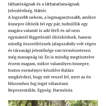
láthatóságnak és a láthatatlanságnak.
Jelenlévőség. Háttér.
A legszebb nekem, a legmagasztosabb, amikor
ünnepre öltözik fel egy pár, tudniillik egy
magára valamit is adó férfi és nő nem
egymástól függetlenül öltözködnek, hanem
mindig összeöltöznek (alapszabály volt régen
és társasági jelentősége van természetesen
még manapság is). Én is mindig megtisztelve
érzem magam, mikor valamilyen ünnepre,
fontos eseményre készülve Balázs
megkérdezi, hogy mit veszel fel, mert az én
blúzomhoz fog inget választani.
Reprezentálás. Egység. Harmónia.