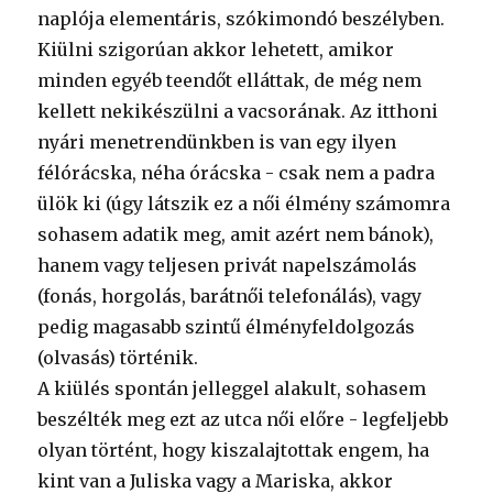
naplója elementáris, szókimondó beszélyben.
Kiülni szigorúan akkor lehetett, amikor
minden egyéb teendőt elláttak, de még nem
kellett nekikészülni a vacsorának. Az itthoni
nyári menetrendünkben is van egy ilyen
félórácska, néha órácska - csak nem a padra
ülök ki (úgy látszik ez a női élmény számomra
sohasem adatik meg, amit azért nem bánok),
hanem vagy teljesen privát napelszámolás
(fonás, horgolás, barátnői telefonálás), vagy
pedig magasabb szintű élményfeldolgozás
(olvasás) történik.
A kiülés spontán jelleggel alakult, sohasem
beszélték meg ezt az utca női előre - legfeljebb
olyan történt, hogy kiszalajtottak engem, ha
kint van a Juliska vagy a Mariska, akkor