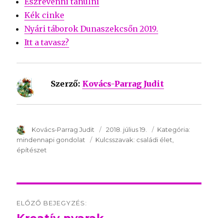
Észrevenni tanulni
Kék cinke
Nyári táborok Dunaszekcsőn 2019.
Itt a tavasz?
Szerző:
Kovács-Parrag Judit
SzerzÅ
Kovács-Parrag Judit
Közzétéve:
2018. július 19.
Kategória:
Kategóri
mindennapi gondolat
Kulcsszavak:
Kulcsszavak:
családi élet
építészet
Post
ELŐZŐ BEJEGYZÉS:
navigation