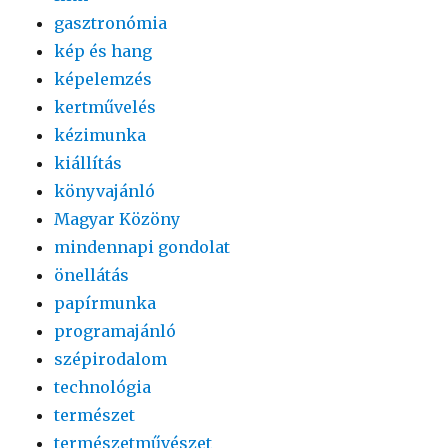
gasztronómia
kép és hang
képelemzés
kertművelés
kézimunka
kiállítás
könyvajánló
Magyar Közöny
mindennapi gondolat
önellátás
papírmunka
programajánló
szépirodalom
technológia
természet
természetművészet