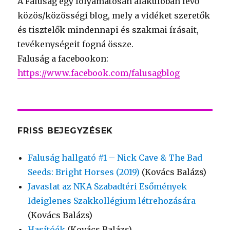
A Faluság egy folyamatosan alakulóban lévő
közös/közösségi blog, mely a vidéket szeretők
és tisztelők mindennapi és szakmai írásait,
tevékenységeit fogná össze.
Faluság a facebookon:
https://www.facebook.com/falusagblog
FRISS BEJEGYZÉSEK
Faluság hallgató #1 – Nick Cave & The Bad
Seeds: Bright Horses (2019)
(Kovács Balázs)
Javaslat az NKA Szabadtéri Esőmények
Ideiglenes Szakkollégium létrehozására
(Kovács Balázs)
Hasítóék
(Kovács Balázs)