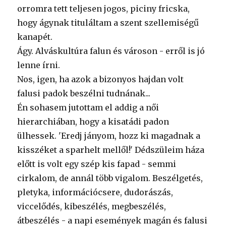
orromra tett teljesen jogos, piciny fricska,
hogy ágynak tituláltam a szent szellemiségű
kanapét.
Ágy. Alváskultúra falun és városon - erről is jó
lenne írni.
Nos, igen, ha azok a bizonyos hajdan volt
falusi padok beszélni tudnának...
Én sohasem jutottam el addig a női
hierarchiában, hogy a kisatádi padon
ülhessek. 'Eredj jányom, hozz ki magadnak a
kisszéket a sparhelt mellől!' Dédszüleim háza
előtt is volt egy szép kis fapad - semmi
cirkalom, de annál több vigalom. Beszélgetés,
pletyka, információcsere, dudorászás,
viccelődés, kibeszélés, megbeszélés,
átbeszélés - a napi események magán és falusi