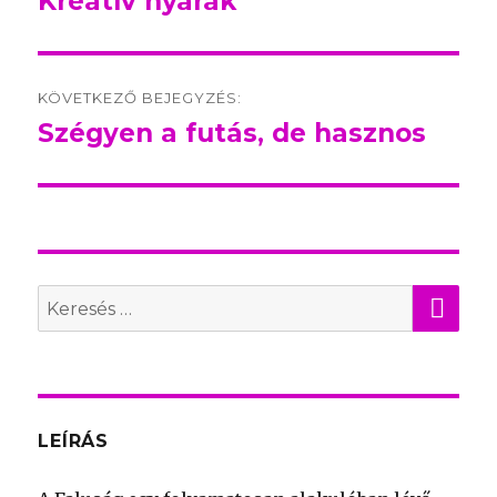
Kreatív nyarak
Előző
bejegyzés:
KÖVETKEZŐ BEJEGYZÉS:
Szégyen a futás, de hasznos
Következő
bejegyzés:
KER
Search
for:
LEÍRÁS