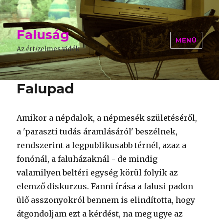
Faluság
MENÜ
Az ért/zelmes vidék
Falupad
Amikor a népdalok, a népmesék születéséről,
a 'paraszti tudás áramlásáról' beszélnek,
rendszerint a legpublikusabb térnél, azaz a
fonónál, a faluházaknál - de mindig
valamilyen beltéri egység körül folyik az
elemző diskurzus. Fanni írása a falusi padon
ülő asszonyokról bennem is elindította, hogy
átgondoljam ezt a kérdést, na meg ugye az