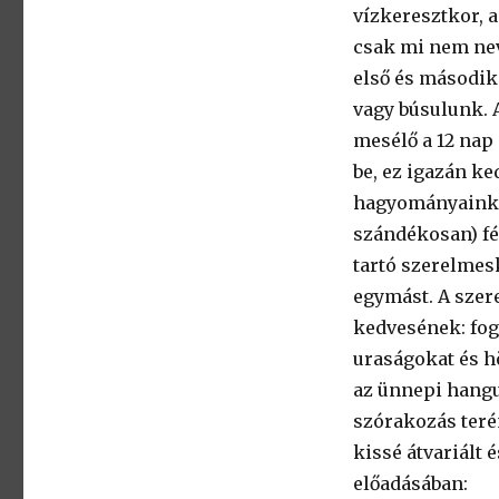
vízkeresztkor, 
csak mi nem nev
első és második
vagy búsulunk. 
mesélő a 12 nap
be, ez igazán ke
hagyományainkat
szándékosan) fél
tartó szerelmes
egymást. A szer
kedvesének: fog
uraságokat és h
az ünnepi hangu
szórakozás terén
kissé átvariált
előadásában: