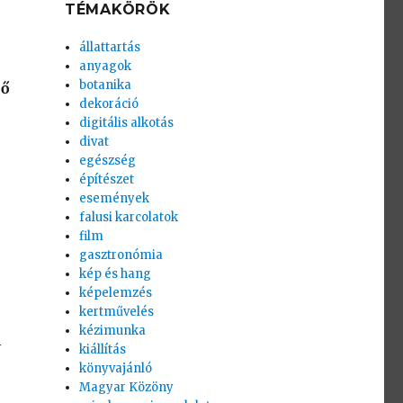
TÉMAKÖRÖK
állattartás
anyagok
botanika
ső
dekoráció
digitális alkotás
divat
egészség
építészet
események
falusi karcolatok
film
gasztronómia
kép és hang
képelemzés
kertművelés
kézimunka
l
kiállítás
könyvajánló
Magyar Közöny