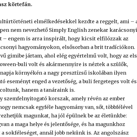
asz körtefán.
túrtörténeti elmélkedésekkel kezdte a reggelt, ami – 
ppen nem nevezhető Simply English zenekar karácsony
 – engem is arra inspirált, hogy kicsit elfilózzak az
csonyi hagyományokon, elsősorban a brit tradíciókon.
lvű gimibe jártam, ahol elég egyértelmű volt, hogy az el
loween-buli volt és akármennyire is néztek a szülők,
 napja környékén a nagy presztízsű iskolában ilyen
ó eseményt enged a vezetőség, a buli fergeteges volt és
oltunk, hanem a tanáraink is.
gy szemfelnyitogató korszak, amely révén az ember
hogy nemcsak egyféle hagyomány van, sőt, többfélével
rezhetjük magunkat, ha jól épülnek be az életünkbe:
an a maga helye és jelentősége, és ha magunkhoz
t a sokféleséget, annál jobb nekünk is. Az angolszász