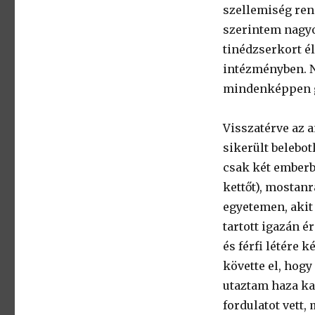
szellemiség ren
szerintem nagyo
tinédzserkort é
intézményben. N
mindenképpen ga
Visszatérve az 
sikerült belebo
csak két emberbő
kettőt), mostanr
egyetemen, akit
tartott igazán 
és férfi létére 
követte el, hog
utaztam haza ka
fordulatot vett,