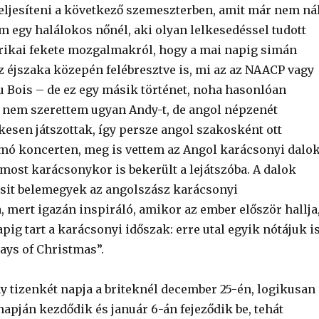
eljesíteni a következő szemeszterben, amit már nem ná
m egy halálokos nőnél, aki olyan lelkesedéssel tudott
rikai fekete mozgalmakról, hogy a mai napig simán
 éjszaka közepén felébresztve is, mi az az NAACP vagy
 Du Bois – de ez egy másik történet, noha hasonlóan
l nem szerettem ugyan Andy-t, de angol népzenét
esen játszottak, így persze angol szakosként ott
mó koncerten, meg is vettem az Angol karácsonyi dalo
 most karácsonykor is bekerült a lejátszóba. A dalok
sit belemegyek az angolszász karácsonyi
mert igazán inspiráló, amikor az ember először hallja
pig tart a karácsonyi időszak: erre utal egyik nótájuk is
ays of Christmas”.
y tizenkét napja a briteknél december 25-én, logikusan
apján kezdődik és január 6-án fejeződik be, tehát