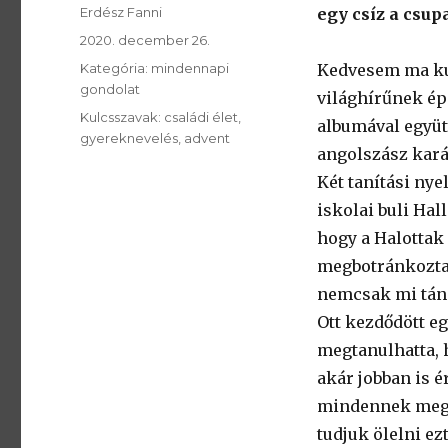
SzerzÅ
Erdész Fanni
egy csíz a csup
Közzétéve:
2020. december 26.
Kategória:
Kategória:
mindennapi
Kedvesem ma kul
gondolat
világhírűnek é
Kulcsszavak:
Kulcsszavak:
családi élet
albumával együtt
gyereknevelés
advent
angolszász kará
Két tanítási nye
iskolai buli Hal
hogy a Halottak
megbotránkoztat
nemcsak mi tánc
Ott kezdődött e
megtanulhatta, 
akár jobban is é
mindennek megv
tudjuk ölelni ez