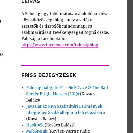
LEÍRÁS
A Faluság egy folyamatosan alakulóban lévő
közös/közösségi blog, mely a vidéket
a
szeretők és tisztelők mindennapi és
i
szakmai írásait, tevékenységeit fogná össze.
Faluság a facebookon:
https://www.facebook.com/falusagblog
ső
FRISS BEJEGYZÉSEK
Faluság hallgató #1 – Nick Cave & The Bad
Seeds: Bright Horses (2019)
(Kovács
Balázs)
Javaslat az NKA Szabadtéri Esőmények
Ideiglenes Szakkollégium létrehozására
(Kovács Balázs)
Hasítóék
(Kovács Balázs)
Műbőreink
(Kovács-Parrag Judit)