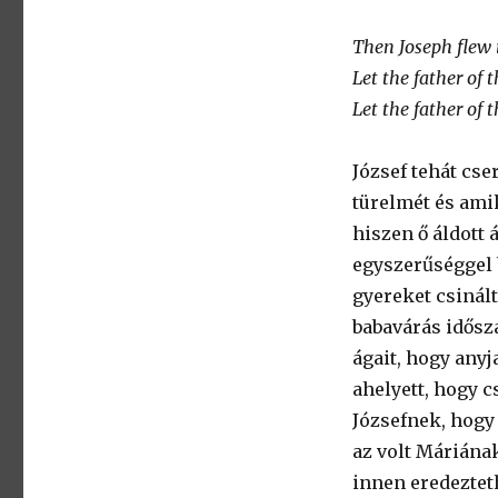
Then Joseph flew i
Let the father of 
Let the father of 
József tehát cs
türelmét és ami
hiszen ő áldott 
egyszerűséggel 
gyereket csinál
babavárás idősza
ágait, hogy any
ahelyett, hogy c
Józsefnek, hogy
az volt Máriának
innen eredeztet