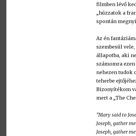
filmben lévő ked
„húzzatok a fra
spontán megnyi
Az én fantáziám
szembesül vele, 
állapotba, aki 
számomra ezen a
nehezen tudok o
teherbe ejtőjéhe
Bizonyítékom va
mert a „The Che
”Mary said to Jos
Joseph, gather me 
Joseph, gather me 