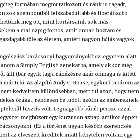
geteg formában megmutatkozott és ránk is ragadt,
n sok szempontból felszabadultabb és liberálisabb
lhettünk meg ott, mint kortársaink sok más
ekem a mai napig fontos, amit onnan hoztam és
zdagabb tőle az életem, amiért nagyon hálás vagyok.
angolszász karácsonyi hagyományokhoz: egyetem alatt
tlanom a Simply English zenekarba, amely akkor még
l állt (bár egyik tagja ránézésre akár önmaga is kitett
a már trió. Az alapító Andy C. Rouse, egykori tanárom a
 nem kedveltem különösebben, mert túl azon, hogy nem
érdekes órákat, rendesen be tudott szólni az embereknek
képtelenül hisztis volt. Legnagyobb bűnét persze azzal
y egyszer meghúzott egy kurzuson aznap, amikor éppen
rácsonyozni. (Ez a történet ugyan később szerencsés
 mert az elveszett kreditek miatt kénytelen voltam egy