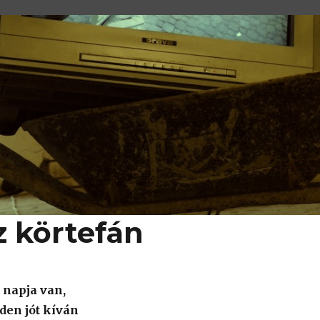
z körtefán
 napja van,
den jót kíván