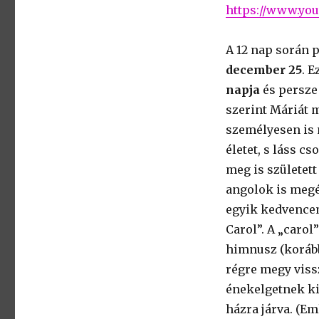
https://www.you
A 12 nap során 
december 25
. 
napja
és persze
szerint Máriát 
személyesen is 
életet, s láss c
meg is született
angolok is megé
egyik kedvencem
Carol”. A „caro
himnusz (korább
régre megy vissz
énekelgetnek ki
házra járva. (Em