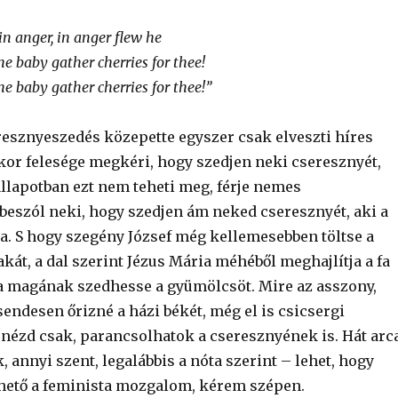
n anger, in anger flew he
the baby gather cherries for thee!
the baby gather cherries for thee!”
eresznyeszedés közepette egyszer csak elveszti híres
kor felesége megkéri, hogy szedjen neki cseresznyét,
állapotban ezt nem teheti meg, férje nemes
beszól neki, hogy szedjen ám neked cseresznyét, aki a
ta. S hogy szegény József még kellemesebben töltse a
kát, a dal szerint Jézus Mária méhéből meghajlítja a fa
ja magának szedhesse a gyümölcsöt. Mire az asszony,
sendesen őrizné a házi békét, még el is csicsergi
 nézd csak, parancsolhatok a cseresznyének is. Hát arc
, annyi szent, legalábbis a nóta szerint – lehet, hogy
hető a feminista mozgalom, kérem szépen.