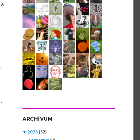
la
k
,
,
ARCHÍVUM
▼
2026
(32)