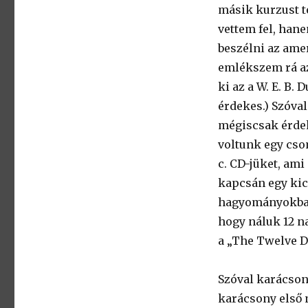
másik kurzust t
vettem fel, hane
beszélni az ame
emlékszem rá az
ki az a W. E. B.
érdekes.) Szóva
mégiscsak érdek
voltunk egy cso
c. CD-jüket, ami
kapcsán egy kic
hagyományokba, 
hogy náluk 12 na
a „The Twelve D
Szóval karácson
karácsony első n