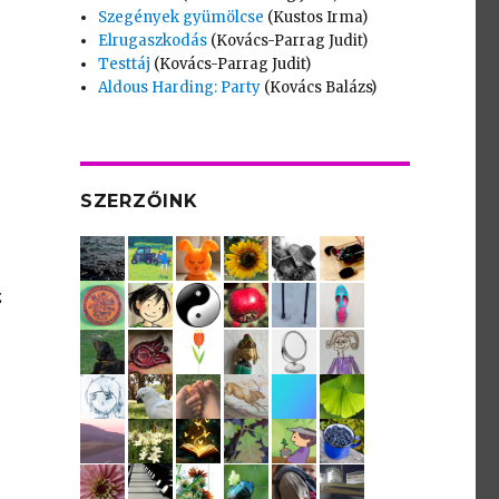
Szegények gyümölcse
(Kustos Irma)
Elrugaszkodás
(Kovács-Parrag Judit)
Testtáj
(Kovács-Parrag Judit)
Aldous Harding: Party
(Kovács Balázs)
SZERZŐINK
z