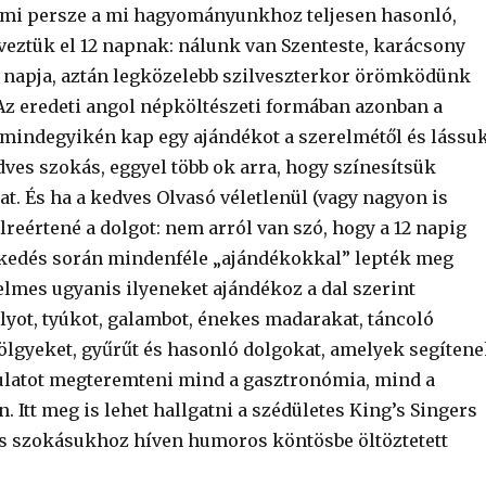
ami persze a mi hagyományunkhoz teljesen hasonló,
eztük el 12 napnak: nálunk van Szenteste, karácsony
 napja, aztán legközelebb szilveszterkor örömködünk
Az eredeti angol népköltészeti formában azonban a
 mindegyikén kap egy ajándékot a szerelmétől és lássu
dves szokás, eggyel több ok arra, hogy színesítsük
. És ha a kedves Olvasó véletlenül (vagy nagyon is
reértené a dolgot: nem arról van szó, hogy a 12 napig
kedés során mindenféle „ajándékokkal” lepték meg
elmes ugyanis ilyeneket ajándékoz a dal szerint
lyot, tyúkot, galambot, énekes madarakat, táncoló
ölgyeket, gyűrűt és hasonló dolgokat, amelyek segíten
latot megteremteni mind a gasztronómia, mind a
. Itt meg is lehet hallgatni a szédületes King’s Singers
 és szokásukhoz híven humoros köntösbe öltöztetett