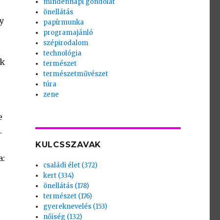
mindennapi gondolat
önellátás
y
papírmunka
programajánló
szépirodalom
technológia
ak
természet
természetművészet
túra
zene
e
.
KULCSSZAVAK
a:
családi élet (372)
kert (334)
önellátás (178)
természet (176)
gyereknevelés (153)
nőiség (132)