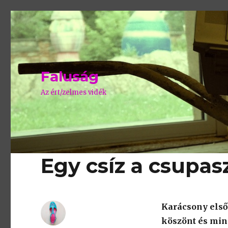
Faluság
Az ért/zelmes vidék
Egy csíz a csupas
Karácsony első
köszönt és min