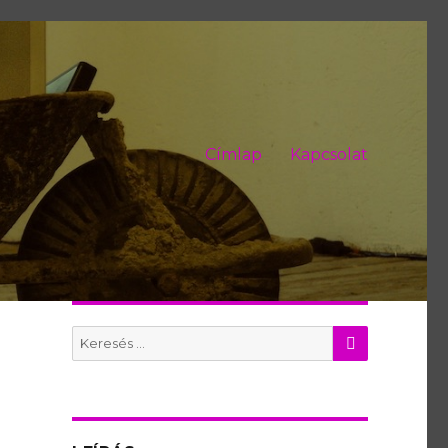
Címlap
Kapcsolat
KERES
Search
for: