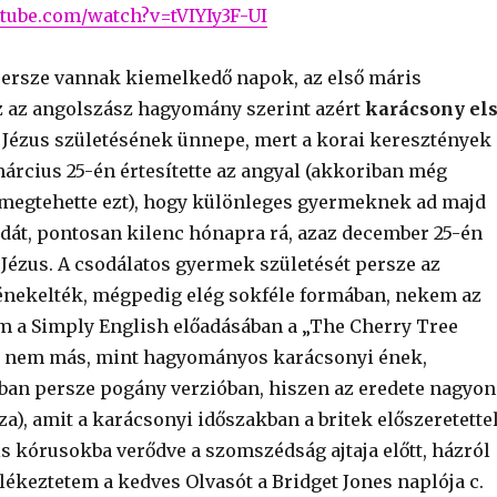
tube.com/watch?v=tVIYIy3F-UI
persze vannak kiemelkedő napok, az első máris
Ez az angolszász hagyomány szerint azért
karácsony el
 Jézus születésének ünnepe, mert a korai keresztények
március 25-én értesítette az angyal (akkoriban még
megtehette ezt), hogy különleges gyermeknek ad majd
sodát, pontosan kilenc hónapra rá, azaz december 25-én
 Jézus. A csodálatos gyermek születését persze az
nekelték, mégpedig elég sokféle formában, nekem az
 a Simply English előadásában a „The Cherry Tree
l” nem más, mint hagyományos karácsonyi ének,
an persze pogány verzióban, hiszen az eredete nagyon
a), amit a karácsonyi időszakban a britek előszeretette
s kórusokba verődve a szomszédság ajtaja előtt, házról
lékeztetem a kedves Olvasót a Bridget Jones naplója c.