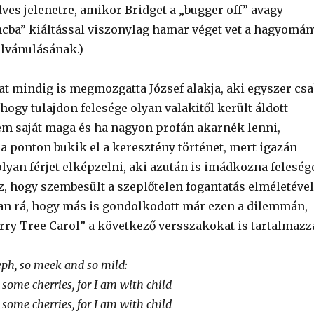
ves jelenetre, amikor Bridget a „bugger off” avagy
ncba” kiáltással viszonylag hamar véget vet a hagyomán
lvánulásának.)
at mindig is megmozgatta József alakja, aki egyszer cs
hogy tulajdon felesége olyan valakitől került áldott
nem saját maga és ha nagyon profán akarnék lenni,
 ponton bukik el a keresztény történet, mert igazán
lyan férjet elképzelni, aki azután is imádkozna feleség
z, hogy szembesült a szeplőtelen fogantatás elméletével
n rá, hogy más is gondolkodott már ezen a dilemmán,
rry Tree Carol” a következő versszakokat is tartalmazz
eph, so meek and so mild:
some cherries, for I am with child
some cherries, for I am with child