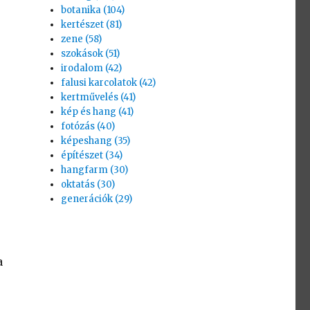
botanika (104)
kertészet (81)
zene (58)
szokások (51)
irodalom (42)
falusi karcolatok (42)
kertművelés (41)
kép és hang (41)
fotózás (40)
képeshang (35)
építészet (34)
hangfarm (30)
oktatás (30)
generációk (29)
a