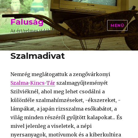
Faluság
MENÜ
Az ért/zelmes vidék
Szalmadivat
Nemrég meglátogattuk a zengővárkonyi
Szalma-Kincs-Tár
szalmagyűjteményét
Szilviéknél, ahol meg lehet csodálni a
különféle szalmahímzéseket, -ékszereket, -
lámpákat, a japán rizsszalma esőkabátot, a
világ minden részéről gyűjtött kalapokat... És
mivel jelenleg a viseletek, a népi
nyersanyagok, motívumok és a kiberkultúra