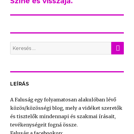
Színe és visszája.
KER
Search
for:
LEÍRÁS
A Faluság egy folyamatosan alakulóban lévő
közös/közösségi blog, mely a vidéket szeretők
és tisztelők mindennapi és szakmai írásait,
tevékenységeit fogná össze.
Faluság a facebookon: