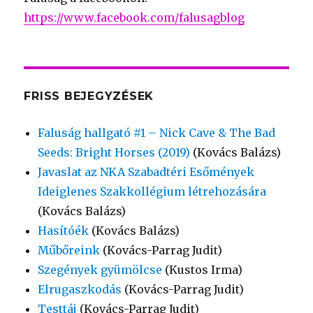
https://www.facebook.com/falusagblog
FRISS BEJEGYZÉSEK
Faluság hallgató #1 – Nick Cave & The Bad
Seeds: Bright Horses (2019)
(Kovács Balázs)
Javaslat az NKA Szabadtéri Esőmények
Ideiglenes Szakkollégium létrehozására
(Kovács Balázs)
Hasítóék
(Kovács Balázs)
Műbőreink
(Kovács-Parrag Judit)
Szegények gyümölcse
(Kustos Irma)
Elrugaszkodás
(Kovács-Parrag Judit)
Testtáj
(Kovács-Parrag Judit)