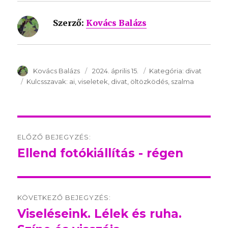
Szerző:
Kovács Balázs
SzerzÅ
Kovács Balázs
Közzétéve:
2024. április 15.
Kategória:
Kategória:
divat
Kulcsszavak:
Kulcsszavak:
ai
viseletek
divat
öltözködés
szalma
Post
ELŐZŐ BEJEGYZÉS:
navigation
Ellend fotókiállítás - régen
Előző
bejegyzés:
KÖVETKEZŐ BEJEGYZÉS:
Viseléseink. Lélek és ruha.
Következő
bejegyzés: