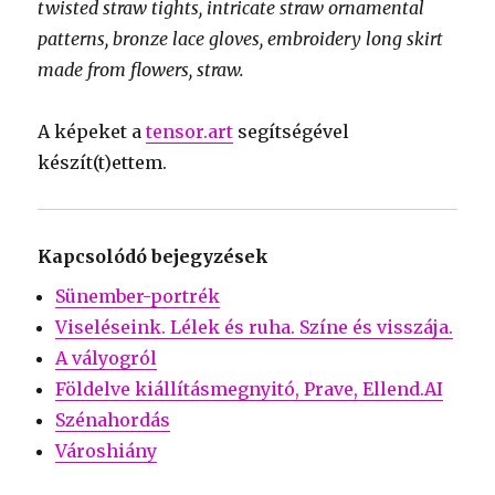
twisted straw tights, intricate straw ornamental
patterns, bronze lace gloves, embroidery long skirt
made from flowers, straw.
A képeket a
tensor.art
segítségével
készít(t)ettem.
Kapcsolódó bejegyzések
Sünember-portrék
Viseléseink. Lélek és ruha. Színe és visszája.
A vályogról
Földelve kiállításmegnyitó, Prave, Ellend.AI
Szénahordás
Városhiány