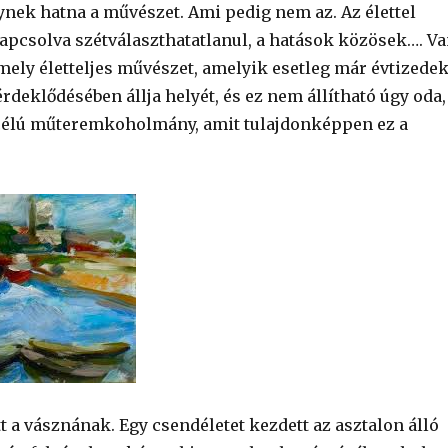
nek hatna a művészet. Ami pedig nem az. Az élettel
pcsolva szétválaszthatatlanul, a hatások közösek…. V
mely életteljes művészet, amelyik esetleg már évtizede
rdeklődésében állja helyét, és ez nem állítható úgy oda,
célú műteremkoholmány, amit tulajdonképpen ez a
tt a vásznának. Egy csendéletet kezdett az asztalon álló