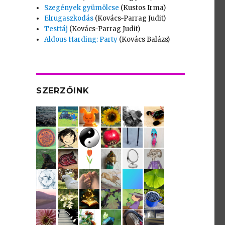
Szegények gyümölcse
(Kustos Irma)
Elrugaszkodás
(Kovács-Parrag Judit)
Testtáj
(Kovács-Parrag Judit)
Aldous Harding: Party
(Kovács Balázs)
SZERZŐINK