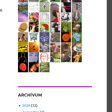
an
k
ARCHÍVUM
▼
2026
(32)