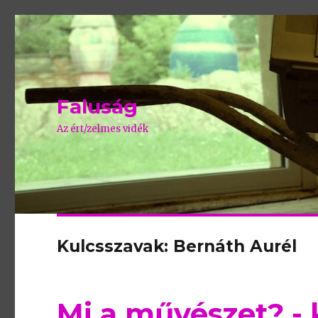
Faluság
Az ért/zelmes vidék
Kulcsszavak: Bernáth Aurél
Mi a művészet? -