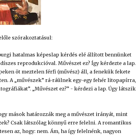
előle szórakoztatásul:
burgi hatalmas képeslap kérdés elé állított bennünket
díszes reprodukcióval. Művészet ez? Így kérdezte a lap.
eken öt meztelen férfi (művész) áll, a fenekük fekete
ten. A „művészek” rá-ráülnek egy-egy fehér litopapírra,
itográfiákat”. „Művészet ez?” - kérdezi a lap. Úgy látszik
ogy mások határozzák meg a művészet irányát, mint
k? Csak látszólag könnyű erre felelni. A romantikus
tesen az, hogy: nem. Ám, ha így felelnénk, nagyon