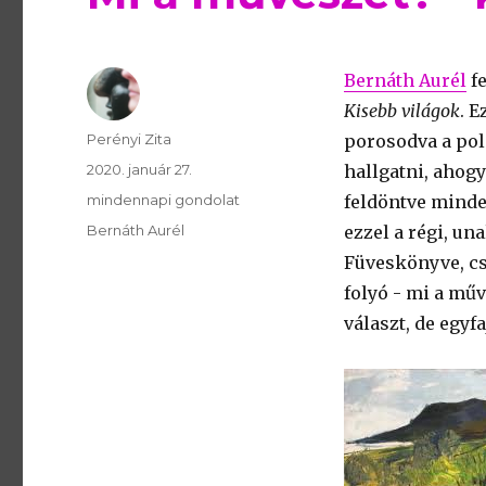
Bernáth Aurél
fe
Kisebb világok
. 
Szerző
Perényi Zita
porosodva a pol
Publikálva
2020. január 27.
hallgatni, ahog
Témakör
mindennapi gondolat
feldöntve minde
Kulcsszavak
Bernáth Aurél
ezzel a régi, u
Füveskönyve, cs
folyó - mi a mű
választ, de egyf