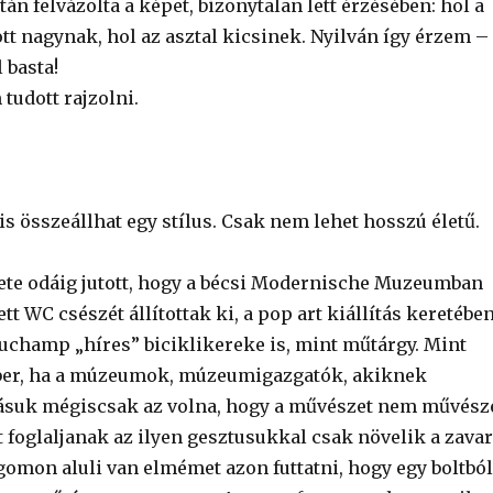
tán felvázolta a képet, bizonytalan lett érzésében: hol a
tt nagynak, hol az asztal kicsinek. Nyilván így érzem –
 basta!
tudott rajzolni.
is összeállhat egy stílus. Csak nem lehet hosszú életű.
te odáig jutott, hogy a bécsi Modernische Muzeumban
tt WC csészét állítottak ki, a pop art kiállítás keretében
 Duchamp „híres” biciklikereke is, mint műtárgy. Mint
er, ha a múzeumok, múzeumigazgatók, akiknek
ásuk mégiscsak az volna, hogy a művészet nem művész
 foglaljanak az ilyen gesztusukkal csak növelik a zavar
mon aluli van elmémet azon futtatni, hogy egy boltból