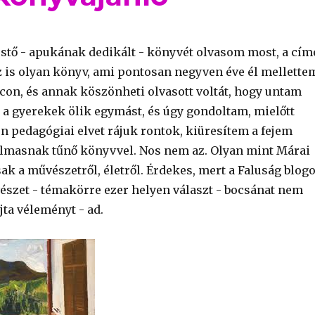
stő - apukának dedikált - könyvét olvasom most, a cím
Ez is olyan könyv, ami pontosan negyven éve él mellette
con, és annak köszönheti olvasott voltát, hogy untam
y a gyerekek ölik egymást, és úgy gondoltam, mielőtt
n pedagógiai elvet rájuk rontok, kiüresítem a fejem
nalmasnak tűnő könyvvel. Nos nem az. Olyan mint Márai
ak a művészetről, életről. Érdekes, mert a Faluság blog
vészet - témakörre ezer helyen választ - bocsánat nem
ajta véleményt - ad.