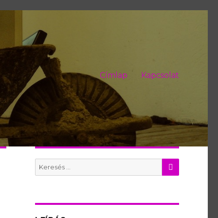
Címlap
Kapcsolat
KERES
Search
for: