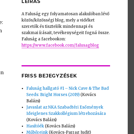
LEÍRÁS
A Faluság egy folyamatosan alakulóban lévő
közös/közösségi blog, mely a vidéket
e:
szeretők és tisztelők mindennapi és
m
szakmai írásait, tevékenységeit fogná össze.
Faluság a facebookon:
https://www.facebook.com/falusagblog
on
FRISS BEJEGYZÉSEK
Faluság hallgató #1 – Nick Cave & The Bad
Seeds: Bright Horses (2019)
(Kovács
Balázs)
Javaslat az NKA Szabadtéri Esőmények
Ideiglenes Szakkollégium létrehozására
(Kovács Balázs)
Hasítóék
(Kovács Balázs)
Műbőreink
(Kovács-Parrag Judit)