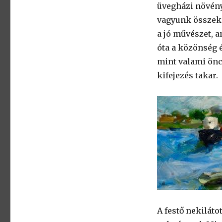
üvegházi növény
vagyunk összeka
a jó művészet, a
óta a közönség é
mint valami ön
kifejezés takar.
A festő nekiláto