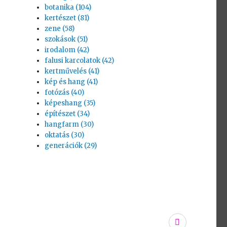
botanika (104)
kertészet (81)
zene (58)
szokások (51)
irodalom (42)
falusi karcolatok (42)
kertművelés (41)
kép és hang (41)
fotózás (40)
képeshang (35)
építészet (34)
hangfarm (30)
oktatás (30)
generációk (29)