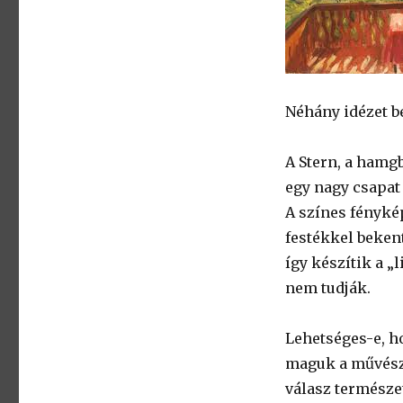
Néhány idézet b
A Stern, a hamg
egy nagy csapat 
A színes fénykép
festékkel beken
így készítik a „l
nem tudják.
Lehetséges-e, h
maguk a művésze
válasz természe