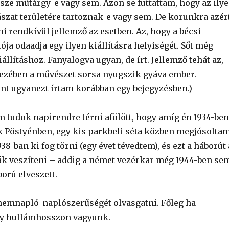
sze műtárgy-e vagy sem. Azon se futtattam, hogy az ily
ászat területére tartoznak-e vagy sem. De korunkra azér
i rendkívül jellemző az esetben. Az, hogy a bécsi
a odaadja egy ilyen kiállításra helyiségét. Sőt még
kiállításhoz. Fanyalogva ugyan, de írt. Jellemző tehát az,
ezében a művészet sorsa nyugszik gyáva ember.
ont ugyanezt írtam korábban egy bejegyzésben.)
m tudok napirendre térni afölött, hogy amíg én 1934-ben
 Pöstyénben, egy kis parkbeli séta közben megjósoltam
38-ban ki fog törni (egy évet tévedtem), és ezt a háborút 
ák veszíteni – addig a német vezérkar még 1944-ben se
ború elveszett.
emnapló-naplószerűségét olvasgatni. Főleg ha
y hullámhosszon vagyunk.