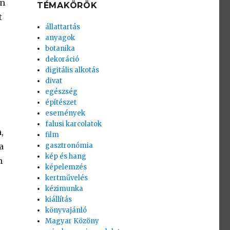
en
TÉMAKÖRÖK
t
állattartás
anyagok
botanika
dekoráció
digitális alkotás
divat
egészség
építészet
események
falusi karcolatok
,
film
a
gasztronómia
kép és hang
m
képelemzés
kertművelés
kézimunka
kiállítás
könyvajánló
Magyar Közöny