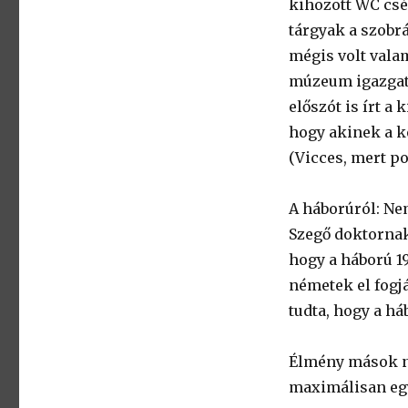
kihozott WC csé
tárgyak a szobr
mégis volt valam
múzeum igazgatój
előszót is írt a 
hogy akinek a k
(Vicces, mert p
A háborúról: Ne
Szegő doktornak
hogy a háború 19
németek el fogj
tudta, hogy a há
Élmény mások n
maximálisan eg