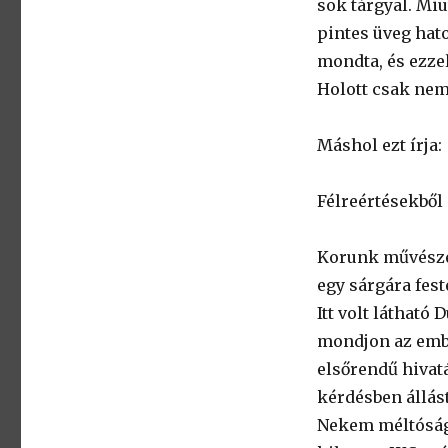
sok tárgyal. Miu
pintes üveg hato
mondta, és ezzel
Holott csak nem 
Máshol ezt írja:
Félreértésekből 
Korunk művésze
egy sárgára feste
Itt volt látható
mondjon az emb
elsőrendű hivat
kérdésben állást
Nekem méltóságo