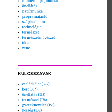
mindennapi gondolat
önellátás
papírmunka
programajánló
szépirodalom
technológia
természet
természetművészet
túra
zene
KULCSSZAVAK
családi élet (372)
kert (334)
önellátás (178)
természet (176)
gyereknevelés (153)
nőiség (132)