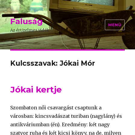
Faluság
MENÜ
Az ért/zelmes vidék
Kulcsszavak: Jókai Mór
Jókai kertje
Szombaton női csavargást csaptunk a
városban: kincsvadászat turiban (nagylány) és
antikváriumban (én). Eredmény: két nagy
szatyor ruha és két kicsi könyv, na de, milyen