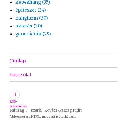
képeshang (35)
építészet (34)
hangfarm (30)
oktatás (30)
generációk (29)
Címlap
Kapcsolat
RSS-
feliratkozás
Faluság
[szerk.] Kovács-Parrag Judit
A blogmotor a
HTMLy
magyarításával készült.