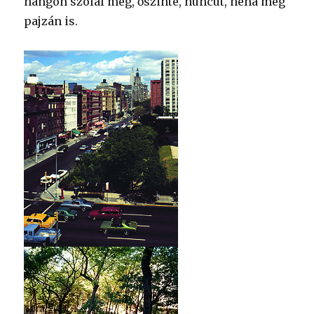
hangon szólal meg, őszinte, huncut, néha még
pajzán is.