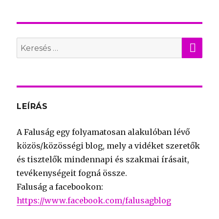
KER
Search
for:
LEÍRÁS
A Faluság egy folyamatosan alakulóban lévő
közös/közösségi blog, mely a vidéket szeretők
és tisztelők mindennapi és szakmai írásait,
tevékenységeit fogná össze.
Faluság a facebookon:
https://www.facebook.com/falusagblog