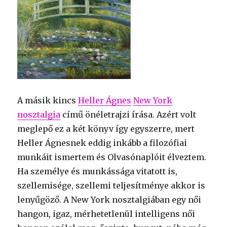
A másik kincs
Heller Ágnes
New York
nosztalgia
című önéletrajzi írása. Azért volt
meglepő ez a két könyv így egyszerre, mert
Heller Ágnesnek eddig inkább a filozófiai
munkáit ismertem és Olvasónaplóit élveztem.
Ha személye és munkássága vitatott is,
szellemisége, szellemi teljesítménye akkor is
lenyűgöző. A New York nosztalgiában egy női
hangon, igaz, mérhetetlenül intelligens női