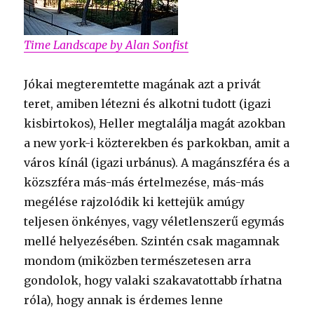
Time Landscape by Alan Sonfist
Jókai megteremtette magának azt a privát
teret, amiben létezni és alkotni tudott (igazi
kisbirtokos), Heller megtalálja magát azokban
a new york-i közterekben és parkokban, amit a
város kínál (igazi urbánus). A magánszféra és a
közszféra más-más értelmezése, más-más
megélése rajzolódik ki kettejük amúgy
teljesen önkényes, vagy véletlenszerű egymás
mellé helyezésében. Szintén csak magamnak
mondom (miközben természetesen arra
gondolok, hogy valaki szakavatottabb írhatna
róla), hogy annak is érdemes lenne