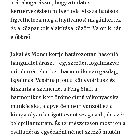
utánabogarászni, hogy a tudatos
kerttervezésben milyen oda-vissza hatások
figyelhetőek meg a (nyilvános) magánkertek
és a közparkok alakítása között. Vajon ki jár
előbbre?
Jókai és Monet kertje határozottan hasonló
hangulatot áraszt - egyszerűen fogalmazva:
minden értelemben harmonikusan gazdag,
izgalmas. Vasárnap jött a könyvtárbusz és
kiszúrta a szememet a Feng Shui, a
harmonikus kert öröme című vékonyacska
munkácska, alapvetően nem vonzott ez a
könyv, olyan lerágott csont szaga volt, de azért
belepillantottam. És természetesen most jön a
csattanó: az egyébként német szerző miután