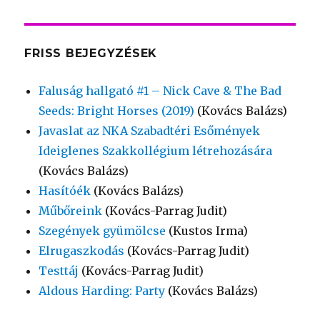
FRISS BEJEGYZÉSEK
Faluság hallgató #1 – Nick Cave & The Bad
Seeds: Bright Horses (2019)
(Kovács Balázs)
Javaslat az NKA Szabadtéri Esőmények
Ideiglenes Szakkollégium létrehozására
(Kovács Balázs)
Hasítóék
(Kovács Balázs)
Műbőreink
(Kovács-Parrag Judit)
Szegények gyümölcse
(Kustos Irma)
Elrugaszkodás
(Kovács-Parrag Judit)
Testtáj
(Kovács-Parrag Judit)
Aldous Harding: Party
(Kovács Balázs)