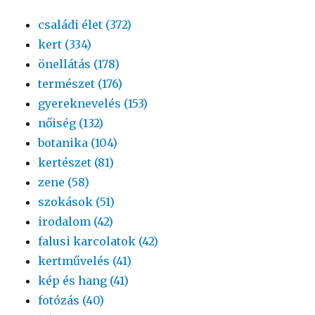
családi élet (372)
kert (334)
önellátás (178)
természet (176)
gyereknevelés (153)
nőiség (132)
botanika (104)
kertészet (81)
zene (58)
szokások (51)
irodalom (42)
falusi karcolatok (42)
kertművelés (41)
kép és hang (41)
fotózás (40)