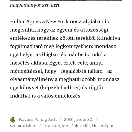
hagyományos zen kert
Heller Ágnes a New York nosztalgiában is
megemlíti, hogy az egyéni és a közösségi
emlékezés terekhez kötött, terekből kiindulva
fogalmazható meg legkönnyebben: mondasz
egy helyet a világban és már be is indul a
mesélés aktusa. Egyet értek vele, annyi
módosítással, hogy - legalább is nálam - az
olvasmányélmény a meghatározóbb: mondasz
egy könyvet (képzeletbeli tér) és rögtön
indulhat is a valós emlékezés.
Szerző
Kovács-Parrag Judit
Publikálva
2018. január 30.
Témakör
szépirodalom
Kulcsszavak
irodalom
kert
Jókai Mór
Heller Ágnes