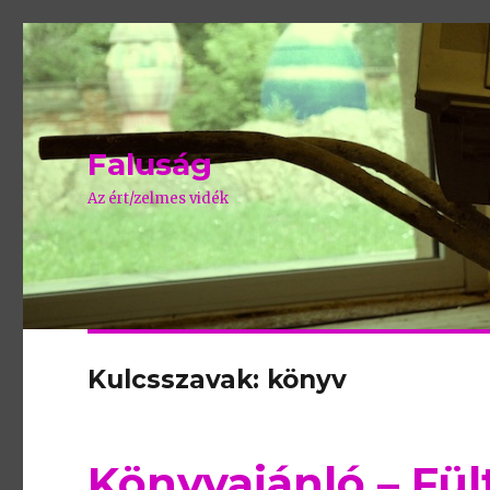
Faluság
Az ért/zelmes vidék
Kulcsszavak: könyv
Könyvajánló – Fü