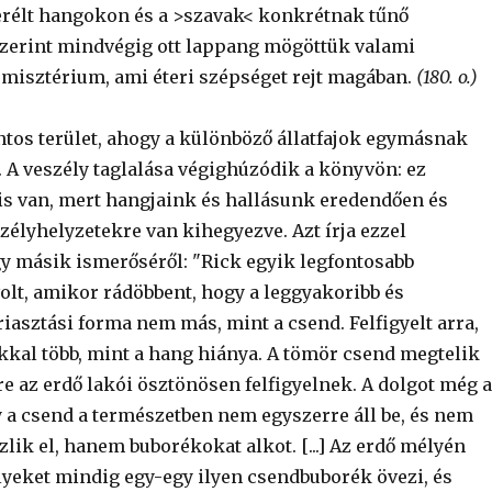
rélt hangokon és a >szavak< konkrétnak tűnő
 szerint mindvégig ott lappang mögöttük valami
 misztérium, ami éteri szépséget rejt magában.
(180. o.)
ntos terület, ahogy a különböző állatfajok egymásnak
t. A veszély taglalása végighúzódik a könyvön: ez
 is van, mert hangjaink és hallásunk eredendően és
zélyhelyzetekre van kihegyezve. Azt írja ezzel
y másik ismerőséről: "Rick egyik legfontosabb
olt, amikor rádöbbent, hogy a leggyakoribb és
iasztási forma nem más, mint a csend. Felfigyelt arra,
kkal több, mint a hang hiánya. A tömör csend megtelik
re az erdő lakói ösztönösen felfigyelnek. A dolgot még 
y a csend a természetben nem egyszerre áll be, és nem
lik el, hanem buborékokat alkot. [...] Az erdő mélyén
lyeket mindig egy-egy ilyen csendbuborék övezi, és