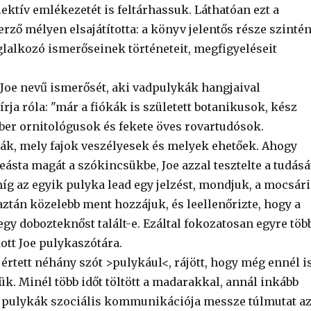
ektív emlékezetét is feltárhassuk. Láthatóan ezt a
erző mélyen elsajátította: a könyv jelentős része szinté
glalkozó ismerőseinek történeteit, megfigyeléseit
Joe nevű ismerősét, aki vadpulykák hangjaival
 írja róla: "már a fiókák is született botanikusok, kész
ber ornitológusok és fekete öves rovartudósok.
ák, mely fajok veszélyesek és melyek ehetőek. Ahogy
eásta magát a szókincsükbe, Joe azzal tesztelte a tudásá
íg az egyik pulyka lead egy jelzést, mondjuk, a mocsári
ztán közelebb ment hozzájuk, és leellenőrizte, hogy a
gy dobozteknőst talált-e. Ezáltal fokozatosan egyre töb
ott Joe pulykaszótára.
 értett néhány szót >pulykául<, rájött, hogy még ennél i
k. Minél több időt töltött a madarakkal, annál inkább
a pulykák szociális kommunikációja messze túlmutat a