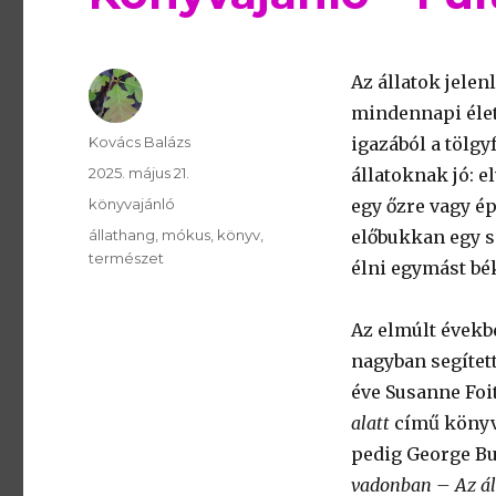
Az állatok jele
mindennapi élet 
Szerző
Kovács Balázs
igazából a tölgy
Publikálva
2025. május 21.
állatoknak jó: 
Témakör
könyvajánló
egy őzre vagy é
Kulcsszavak
állathang
mókus
könyv
előbukkan egy s
természet
élni egymást bé
Az elmúlt évekb
nagyban segítet
éve Susanne Foi
alatt
című könyve
pedig George B
vadonban – Az áll