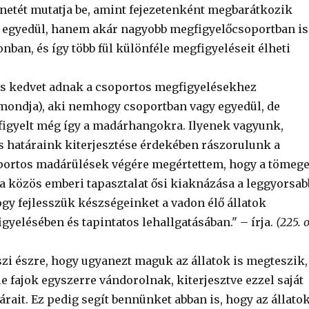
énetét mutatja be, amint fejezetenként megbarátkozik
 egyedül, hanem akár nagyobb megfigyelőcsoportban is
ban, és így több fül különféle megfigyeléseit élheti
is kedvet adnak a csoportos megfigyelésekhez
ondja), aki nemhogy csoportban vagy egyedül, de
figyelt még így a madárhangokra. Ilyenek vagyunk,
 határaink kiterjesztése érdekében rászorulunk a
portos madárülések végére megértettem, hogy a tömeg
 közös emberi tapasztalat ősi kiaknázása a leggyorsab
gy fejlesszük készségeinket a vadon élő állatok
yelésében és tapintatos lehallgatásában." – írja.
(225. o
szi észre, hogy ugyanezt maguk az állatok is megteszik,
 fajok egyszerre vándorolnak, kiterjesztve ezzel saját
rait. Ez pedig segít bennünket abban is, hogy az állato