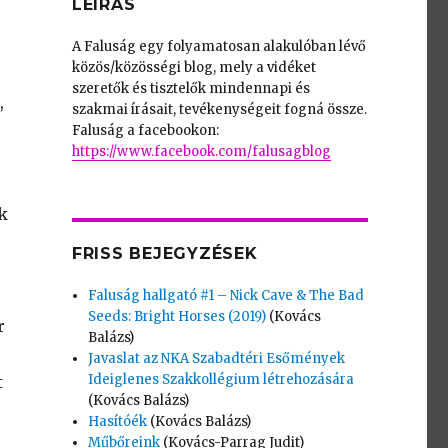
LEÍRÁS
A Faluság egy folyamatosan alakulóban lévő
közös/közösségi blog, mely a vidéket
szeretők és tisztelők mindennapi és
,
szakmai írásait, tevékenységeit fogná össze.
Faluság a facebookon:
https://www.facebook.com/falusagblog
k
FRISS BEJEGYZÉSEK
Faluság hallgató #1 – Nick Cave & The Bad
Seeds: Bright Horses (2019)
(Kovács
r
Balázs)
Javaslat az NKA Szabadtéri Esőmények
Ideiglenes Szakkollégium létrehozására
t
(Kovács Balázs)
Hasítóék
(Kovács Balázs)
Műbőreink
(Kovács-Parrag Judit)