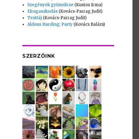
Szegények gyümölcse
(Kustos Irma)
Elrugaszkodás
(Kovács-Parrag Judit)
Testtáj
(Kovács-Parrag Judit)
Aldous Harding: Party
(Kovács Balázs)
SZERZŐINK