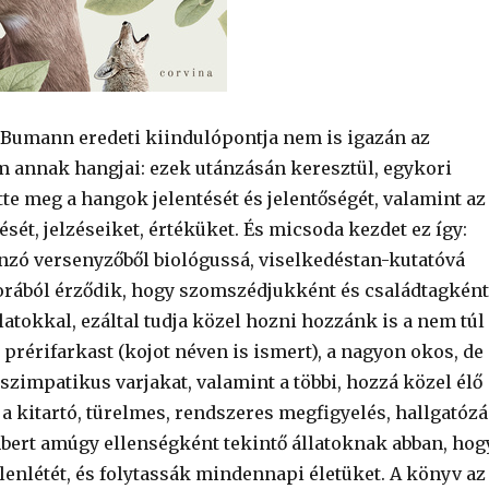
 Bumann eredeti kiindulópontja nem is igazán az
em annak hangjai: ezek utánzásán keresztül, egykori
te meg a hangok jelentését és jelentőségét, valamint az
ését, jelzéseiket, értéküket. És micsoda kezdet ez így:
zó versenyzőből biológussá, viselkedéstan-kutatóvá
orából érződik, hogy szomszédjukként és családtagként
llatokkal, ezáltal tudja közel hozni hozzánk is a nem túl
prérifarkast (kojot néven is ismert), a nagyon okos, de
szimpatikus varjakat, valamint a többi, hozzá közel élő
a kitartó, türelmes, rendszeres megfigyelés, hallgatózá
mbert amúgy ellenségként tekintő állatoknak abban, hog
lenlétét, és folytassák mindennapi életüket. A könyv az