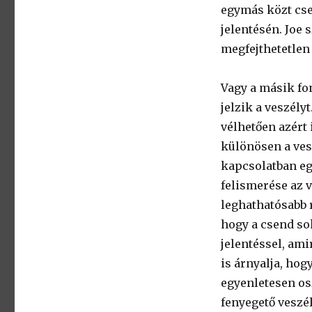
egymás közt cse
jelentésén. Joe
megfejthetetlen
Vagy a másik fo
jelzik a veszély
vélhetően azért
különösen a ves
kapcsolatban eg
felismerése az v
leghathatósabb r
hogy a csend so
jelentéssel, ami
is árnyalja, hog
egyenletesen osz
fenyegető veszé