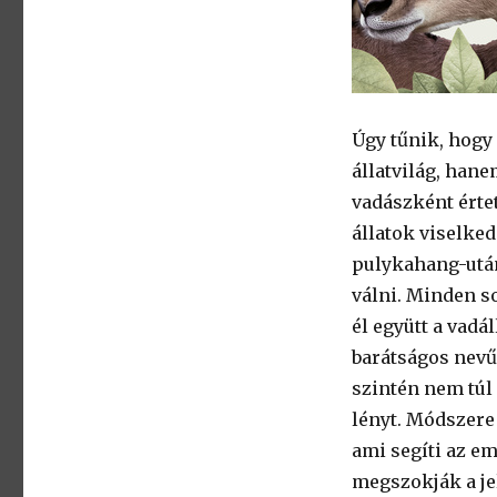
Úgy tűnik, hogy
állatvilág, han
vadászként értet
állatok viselked
pulykahang-után
válni. Minden s
él együtt a vadá
barátságos nevű 
szintén nem túl 
lényt. Módszere 
ami segíti az e
megszokják a je