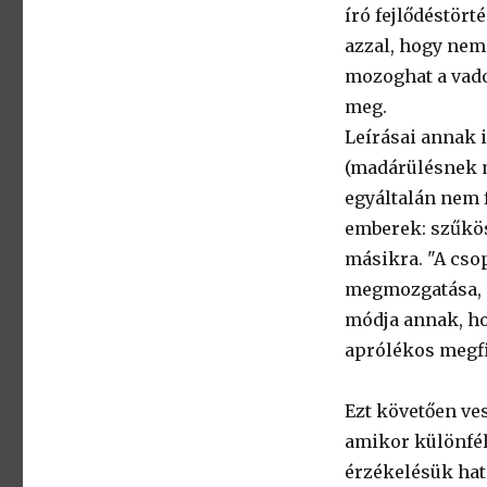
író fejlődéstört
azzal, hogy nem
mozoghat a vadon
meg.
Leírásai annak 
(madárülésnek m
egyáltalán nem 
emberek: szűkös
másikra. "A cso
megmozgatása, a
módja annak, ho
aprólékos megfig
Ezt követően ve
amikor különféle
érzékelésük hatá