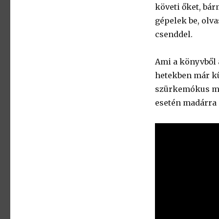
követi őket, bár
gépelek be, olva
csenddel.
Ami a könyvből a
hetekben már kül
szürkemókus meg
esetén madárra e