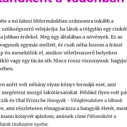
nléte a mi falusi létformánkban számomra inkább a
szükségszerű velejárója: ha látok a tölgyfán egy cinkét
fa jobban érdekel. Meg úgy általában a növények. Ez az
elvagyunk egymás mellett, és csak néha hozom a frászt
pp én menekülök el, amikor véletlenszerű helyeken
ikló vagy egy fácán stb. Nincs rossz viszonyunk: hagyju
kében.
en azért volt néhány olyan könyv formájú eset, ami
t megérteni mozgó lakótársainkat. Például ilyen volt pá
tzik és Olaf Frizsche
Hangyák - Világbirodalom a lábunk
, ami részletesen elmagyarázza a hangyák életét, mos
umann könyvét ajánlom, aminek címe
Fültanúként a
atok titokzatos nyelve.