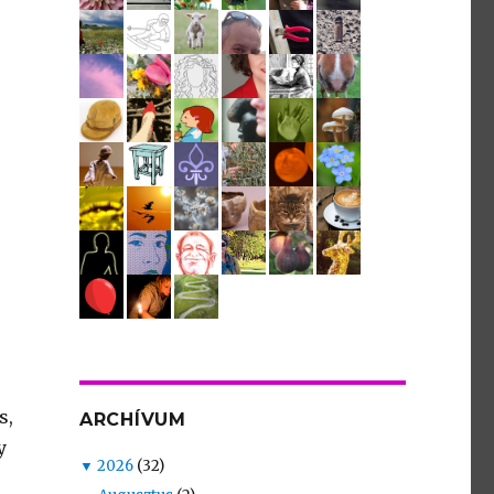
s,
ARCHÍVUM
y
▼
2026
(32)