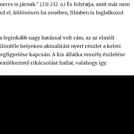
merre is járnak."
(231-232. o.)
És folytatja, amit már nem
sd el, különösen ha zenében, filmben is foglalkozol
 leginkább nagy hatással volt rám, az az elmúlt
önféle helyeken aktualitást nyert részlet a keleti
figyelése kapcsán. A kis állatka veszély észlelése
mlékeztető rikácsolást hallat, valahogy így: