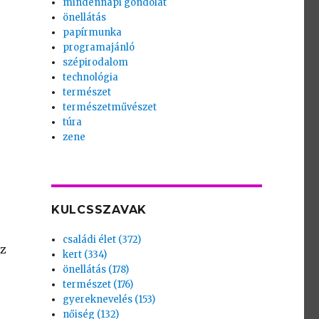
mindennapi gondolat
önellátás
papírmunka
programajánló
szépirodalom
technológia
természet
természetművészet
túra
zene
KULCSSZAVAK
családi élet (372)
az
kert (334)
önellátás (178)
természet (176)
gyereknevelés (153)
nőiség (132)