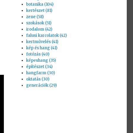
botanika (104)
kertészet (81)
zene (58)
szokások (51)
irodalom (42)
falusi karcolatok (42)
kertművelés (41)
kép és hang (41)
fotózás (40)
képeshang (35)
építészet (34)
hangfarm (30)
oktatás (30)
generációk (29)