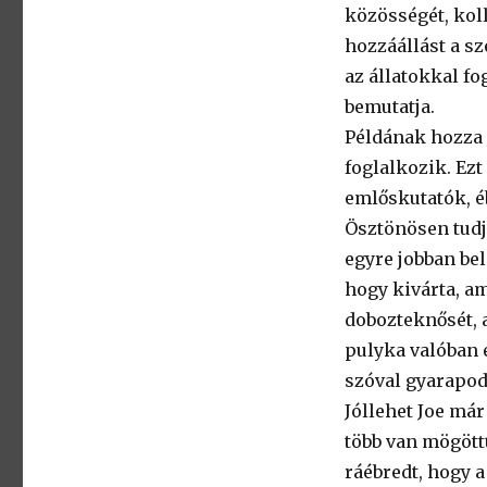
közösségét, koll
hozzáállást a sz
az állatokkal fo
bemutatja.
Példának hozza 
foglalkozik. Ezt
emlőskutatók, é
Ösztönösen tudj
egyre jobban bel
hogy kivárta, am
dobozteknősét, a
pulyka valóban e
szóval gyarapod
Jóllehet Joe már
több van mögöttü
ráébredt, hogy 