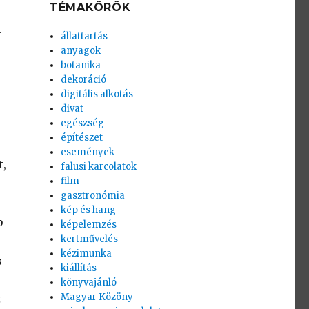
TÉMAKÖRÖK
n
állattartás
anyagok
botanika
dekoráció
digitális alkotás
divat
egészség
építészet
események
t,
falusi karcolatok
film
gasztronómia
kép és hang
b
képelemzés
kertművelés
kézimunka
s
kiállítás
könyvajánló
Magyar Közöny
z