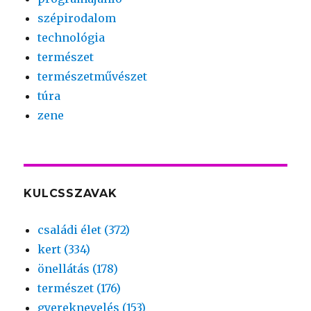
szépirodalom
technológia
természet
természetművészet
túra
zene
KULCSSZAVAK
családi élet (372)
kert (334)
önellátás (178)
természet (176)
gyereknevelés (153)