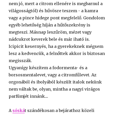
nem jó, mert a citrom ellenére is megbarnul a
világosságtól) és hűvösre teszem - a kamra
vagy a pince hidege pont megfelelő. Gondolom
egyéb lehetőség híján a hűtőszekrény is
megteszi. Másnap leszűröm, mézet vagy
nádcukrot keverek bele és már iható is.
Icipicit kesernyés, ha a gyerekeknek mégsem
lesz a kedvencük, a felnőttek akkor is biztosan
megisszák.
Ugyanígy készítem a fodormenta- és a
borsosmentalevet, vagy a citromfűlevet. Az
orgonából és ibolyából készült italok nekünk
nem váltak be, olyan, mintha a nagyi virágos
parfümjét innánk....
A
sóská
t szándékosan a bejárathoz közeli