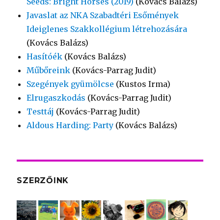
Seeds: Bright Horses (2019)
(Kovács Balázs)
Javaslat az NKA Szabadtéri Esőmények
Ideiglenes Szakkollégium létrehozására
(Kovács Balázs)
Hasítóék
(Kovács Balázs)
Műbőreink
(Kovács-Parrag Judit)
Szegények gyümölcse
(Kustos Irma)
Elrugaszkodás
(Kovács-Parrag Judit)
Testtáj
(Kovács-Parrag Judit)
Aldous Harding: Party
(Kovács Balázs)
SZERZŐINK