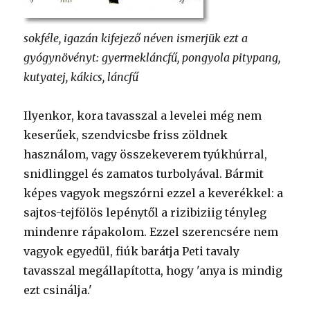
sokféle, igazán kifejező néven ismerjük ezt a
gyógynövényt: gyermekláncfű, pongyola pitypang,
kutyatej, kákics, láncfű
Ilyenkor, kora tavasszal a levelei még nem
keserűek, szendvicsbe friss zöldnek
használom, vagy összekeverem tyúkhúrral,
snidlinggel és zamatos turbolyával. Bármit
képes vagyok megszórni ezzel a keverékkel: a
sajtos-tejfölös lepénytől a rizibiziig tényleg
mindenre rápakolom. Ezzel szerencsére nem
vagyok egyedül, fiúk barátja Peti tavaly
tavasszal megállapította, hogy 'anya is mindig
ezt csinálja.'