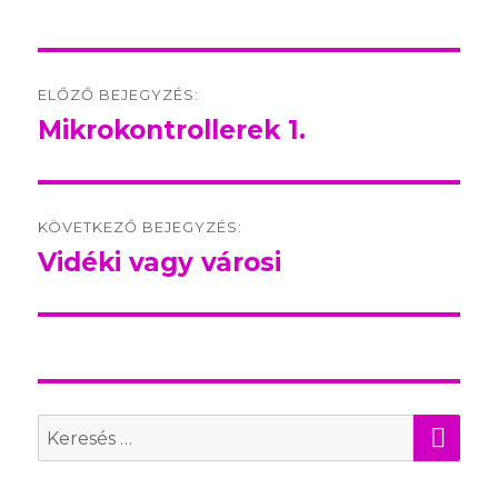
Post
ELŐZŐ BEJEGYZÉS:
navigation
Mikrokontrollerek 1.
Előző
bejegyzés:
KÖVETKEZŐ BEJEGYZÉS:
Vidéki vagy városi
Következő
bejegyzés:
KER
Search
for: