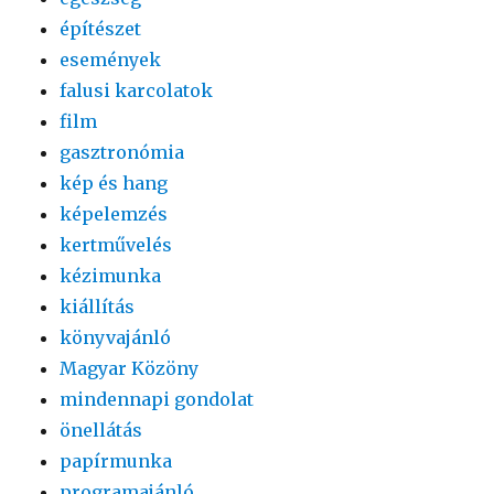
építészet
események
falusi karcolatok
film
gasztronómia
kép és hang
képelemzés
kertművelés
kézimunka
kiállítás
könyvajánló
Magyar Közöny
mindennapi gondolat
önellátás
papírmunka
programajánló