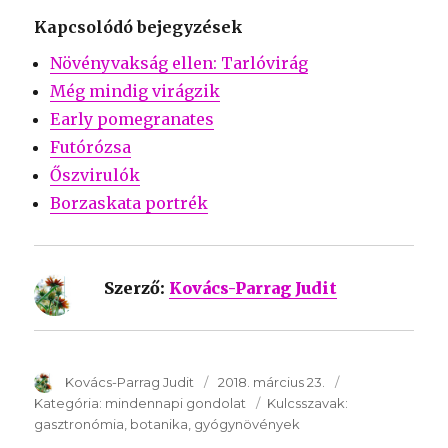
Kapcsolódó bejegyzések
Növényvakság ellen: Tarlóvirág
Még mindig virágzik
Early pomegranates
Futórózsa
Őszvirulók
Borzaskata portrék
Szerző:
Kovács-Parrag Judit
SzerzÅ
Kovács-Parrag Judit
Közzétéve:
2018. március 23.
Kategória:
Kategória:
mindennapi gondolat
Kulcsszavak:
Kulcsszavak:
gasztronómia
botanika
gyógynövények