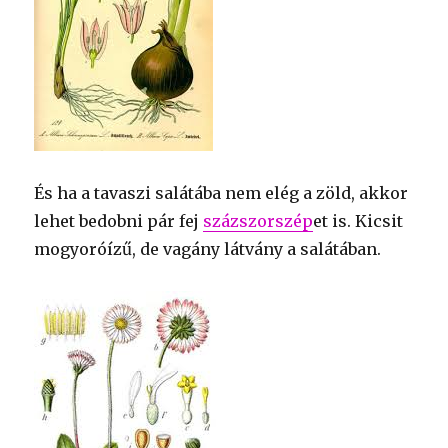
És ha a tavaszi salátába nem elég a zöld, akkor
lehet bedobni pár fej
százszorszép
et is. Kicsit
mogyoróízű, de vagány látvány a salátában.