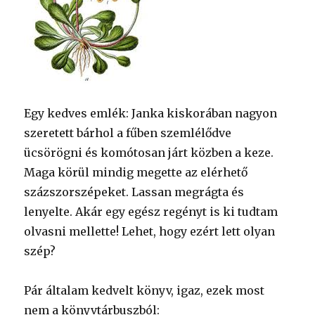
Egy kedves emlék: Janka kiskorában nagyon
szeretett bárhol a fűben szemlélődve
ücsörögni és komótosan járt közben a keze.
Maga körül mindig megette az elérhető
százszorszépeket. Lassan megrágta és
lenyelte. Akár egy egész regényt is ki tudtam
olvasni mellette! Lehet, hogy ezért lett olyan
szép?
Pár általam kedvelt könyv, igaz, ezek most
nem a könyvtárbuszból: