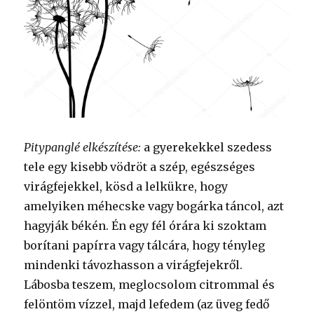
Pitypanglé elkészítése:
a gyerekekkel szedess
tele egy kisebb vödröt a szép, egészséges
virágfejekkel, kösd a lelkükre, hogy
amelyiken méhecske vagy bogárka táncol, azt
hagyják békén. Én egy fél órára ki szoktam
borítani papírra vagy tálcára, hogy tényleg
mindenki távozhasson a virágfejekről.
Lábosba teszem, meglocsolom citrommal és
felöntöm vízzel, majd lefedem (az üveg fedő