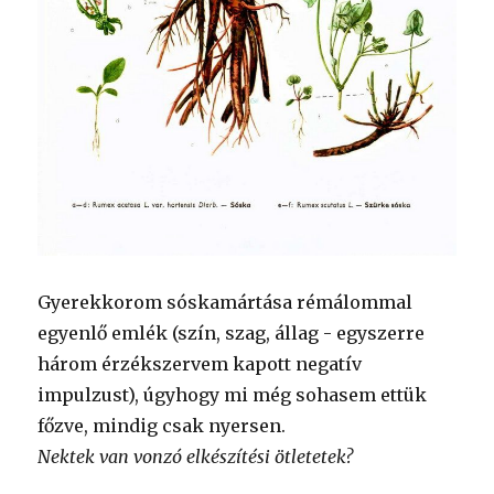
Gyerekkorom sóskamártása rémálommal
egyenlő emlék (szín, szag, állag - egyszerre
három érzékszervem kapott negatív
impulzust), úgyhogy mi még sohasem ettük
főzve, mindig csak nyersen.
Nektek van vonzó elkészítési ötletetek?