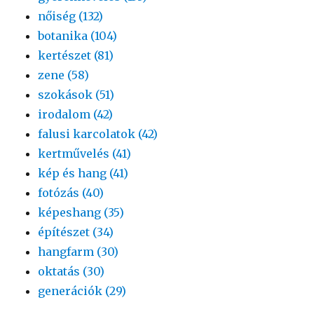
nőiség (132)
botanika (104)
kertészet (81)
zene (58)
szokások (51)
irodalom (42)
falusi karcolatok (42)
kertművelés (41)
kép és hang (41)
fotózás (40)
képeshang (35)
építészet (34)
hangfarm (30)
oktatás (30)
generációk (29)