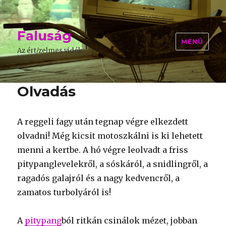
Faluság
MENÜ
Az ért/zelmes vidék
Olvadás
A reggeli fagy után tegnap végre elkezdett
olvadni! Még kicsit motoszkálni is ki lehetett
menni a kertbe. A hó végre leolvadt a friss
pitypanglevelekről, a sóskáról, a snidlingről, a
ragadós galajról és a nagy kedvencről, a
zamatos turbolyáról is!
A
pitypang
ból ritkán csinálok mézet, jobban