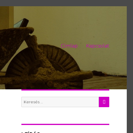
Címlap
Kapcsolat
KERES
Search
for: