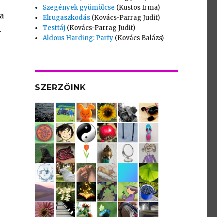
Szegények gyümölcse
(Kustos Irma)
a
Elrugaszkodás
(Kovács-Parrag Judit)
Testtáj
(Kovács-Parrag Judit)
.
Aldous Harding: Party
(Kovács Balázs)
SZERZŐINK