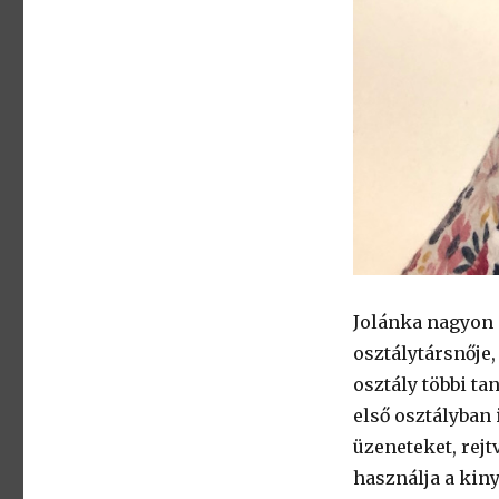
Jolánka nagyon 
osztálytársnője
osztály többi ta
első osztályban 
üzeneteket, rej
használja a kiny