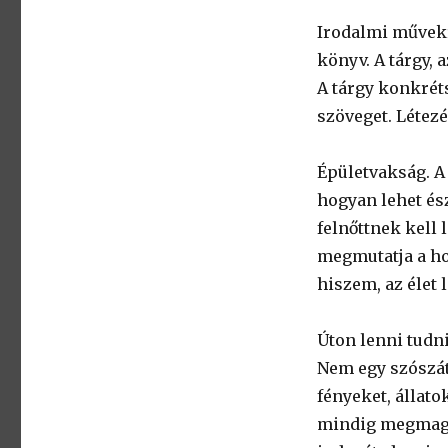
Irodalmi művekr
könyv. A tárgy, 
A tárgy konkrét
szöveget. Létez
Épületvakság. A 
hogyan lehet és
felnőttnek kell 
megmutatja a hom
hiszem, az élet 
Úton lenni tudn
Nem egy szószát
fényeket, állato
mindig megmagya