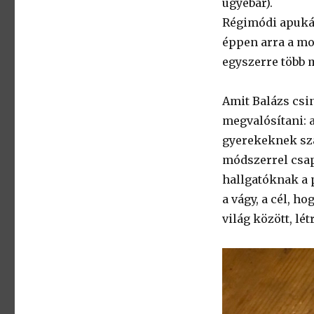
ugyebár).
Régimódi apukám
éppen arra a mo
egyszerre több m
Amit Balázs csi
megvalósítani: 
gyerekeknek szak
módszerrel csap
hallgatóknak a 
a vágy, a cél, h
világ között, lé