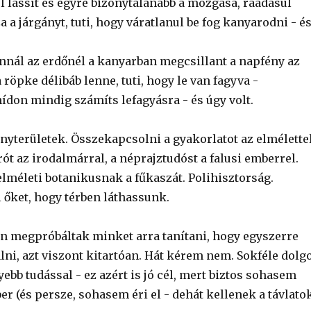
l lassít és egyre bizonytalanabb a mozgása, ráadásul
a a járgányt, tuti, hogy váratlanul be fog kanyarodni - é
annál az erdőnél a kanyarban megcsillant a napfény az
 röpke délibáb lenne, tuti, hogy le van fagyva -
ídon mindig számíts lefagyásra - és úgy volt.
nyterületek. Összekapcsolni a gyakorlatot az elmélettel
ót az irodalmárral, a néprajztudóst a falusi emberrel.
lméleti botanikusnak a fűkaszát. Polihisztorság.
 őket, hogy térben láthassunk.
 megpróbáltak minket arra tanítani, hogy egyszerre
lni, azt viszont kitartóan. Hát kérem nem. Sokféle dolg
ebb tudással - ez azért is jó cél, mert biztos sohasem
r (és persze, sohasem éri el - dehát kellenek a távlatok