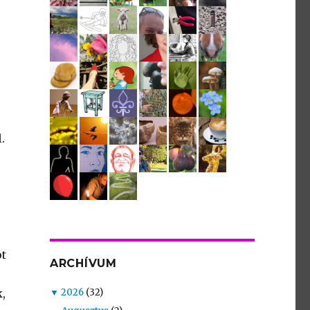
s
.
ot
ARCHÍVUM
▼
2026
(32)
,