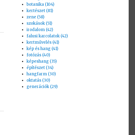
botanika (104)
kertészet (81)
zene (58)
szokások (51)
irodalom (42)
falusi karcolatok (42)
kertművelés (41)
kép és hang (41)
fotózás (40)
képeshang (35)
építészet (34)
hangfarm (30)
oktatás (30)
generációk (29)