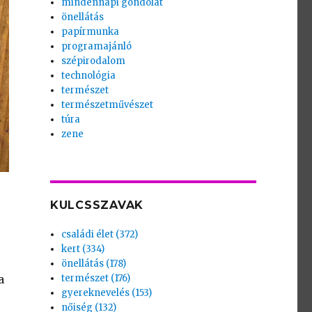
mindennapi gondolat
önellátás
papírmunka
programajánló
szépirodalom
technológia
természet
természetművészet
túra
zene
KULCSSZAVAK
családi élet (372)
kert (334)
önellátás (178)
a
természet (176)
gyereknevelés (153)
nőiség (132)