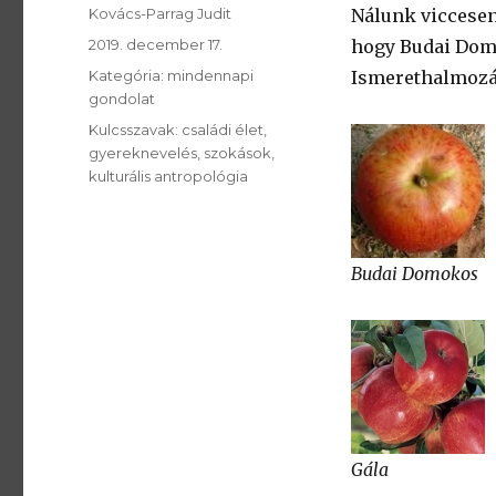
SzerzÅ
Kovács-Parrag Judit
Nálunk viccesen
Közzétéve:
2019. december 17.
hogy Budai Domo
Kategória:
Kategória:
mindennapi
Ismerethalmozás
gondolat
Kulcsszavak:
Kulcsszavak:
családi élet
gyereknevelés
szokások
kulturális antropológia
Budai Domokos
Gála