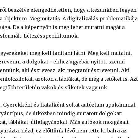
ől beszélve elengedhetetlen, hogy a kezünkben legyen 
az objektum. Megmutatás. A digitalizálás problematikája
sága. De a képernyőn is meg lehet mutatni magát a
ésformák. Létezésspecifikumok.
gyerekeket meg kell tanítani látni. Meg kell mutatni,
zrevenni a dolgokat - ehhez ugyebár nyitott szemű
lennünk, aki észrevesz, aki megtanít észrevenni. Aki
lokzatokat, azokon a táblákat, de még a tetőket is. Azt
legtöbb területén vakok és süketek vagyunk.
i. Gyerekként és fiatalként sokat autóztam apukámmal.
yár típus, de útközben mindig mutatott dolgokat:
kat, táblákat, útlefagyásokat. Más autósok mozgásait
rázta: nézd, ez előttünk lévő nem tette ki balra az