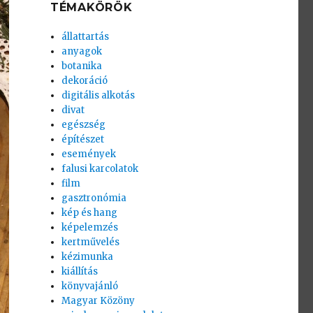
TÉMAKÖRÖK
állattartás
anyagok
botanika
dekoráció
digitális alkotás
divat
egészség
építészet
események
falusi karcolatok
film
gasztronómia
kép és hang
képelemzés
kertművelés
kézimunka
kiállítás
könyvajánló
Magyar Közöny