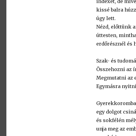
indexét, de mive
kissé balra húzz
úgy lett.
Nézd, előttünk 
úttesten, mintha
erdőrésznél és h
Szak- és tudomá
Összehozni az ír
Megmutatni az e
Egymásra nyitni
Gyerekkoromban
egy dolgot csiná
és sokfélén mély
unja meg az embe