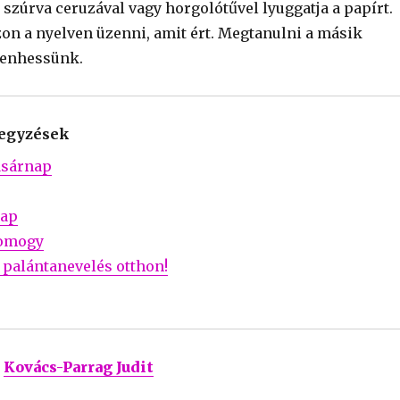
 szúrva ceruzával vagy horgolótűvel lyuggatja a papírt.
n a nyelven üzenni, amit ért. Megtanulni a másik
zenhessünk.
jegyzések
asárnap
nap
Somogy
palántanevelés otthon!
Kovács-Parrag Judit