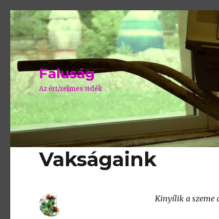
Faluság
Az ért/zelmes vidék
Vakságaink
Kinyílik a szeme a