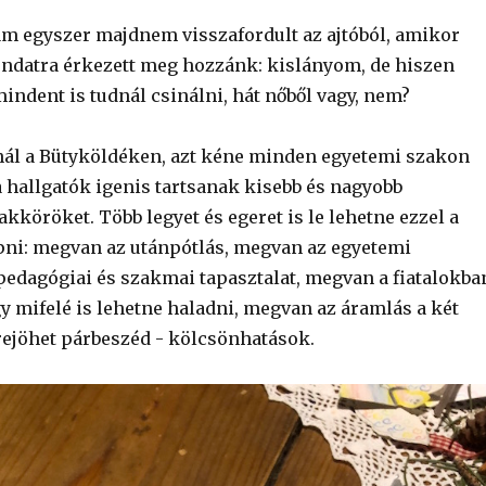
 egyszer majdnem visszafordult az ajtóból, amikor
ndatra érkezett meg hozzánk: kislányom, de hiszen
indent is tudnál csinálni, hát nőből vagy, nem?
nál a Bütyköldéken, azt kéne minden egyetemi szakon
a hallgatók igenis tartsanak kisebb és nagyobb
köröket. Több legyet és egeret is le lehetne ezzel a
ni: megvan az utánpótlás, megvan az egyetemi
pedagógiai és szakmai tapasztalat, megvan a fiatalokba
ogy mifelé is lehetne haladni, megvan az áramlás a két
trejöhet párbeszéd - kölcsönhatások.