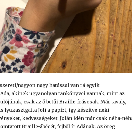
szereti/nagyon nagy hatással van rá egyik
, Ada, akinek ugyanolyan tankönyvei vannak, mint az
nulójának, csak az ő betűi Braille-írásosak. Már tavaly,
is lyukasztgatta Joli a papírt, így készítve neki
tvényeket, kedvességeket. Jolán idén már csak néha-néh
omtatott Braille-ábécét, fejből ír Adának. Az öreg