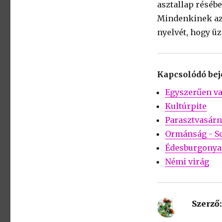
asztallap résébe
Mindenkinek azo
nyelvét, hogy ü
Kapcsolódó be
Egyszerűen v
Kultúrpite
Parasztvasár
Ormánság - 
Édesburgonya 
Némi virág
Szerző: