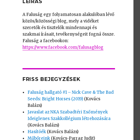
LEÍRÁS
A Faluság egy folyamatosan alakulóban lévő
közös/közösségi blog, mely a vidéket
szeretők és tisztelők mindennapi és
szakmai írásait, tevékenységeit fogná össze.
Faluság a facebookon:
https://www.facebook.com/falusagblog
FRISS BEJEGYZÉSEK
Faluság hallgató #1 – Nick Cave & The Bad
Seeds: Bright Horses (2019)
(Kovács
Balázs)
Javaslat az NKA Szabadtéri Esőmények
Ideiglenes Szakkollégium létrehozására
(Kovács Balázs)
Hasítóék
(Kovács Balázs)
Műbőreink
(Kovács-Parrag Judit)