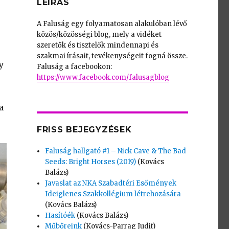
LEÍRÁS
A Faluság egy folyamatosan alakulóban lévő
közös/közösségi blog, mely a vidéket
szeretők és tisztelők mindennapi és
szakmai írásait, tevékenységeit fogná össze.
y
Faluság a facebookon:
https://www.facebook.com/falusagblog
a
FRISS BEJEGYZÉSEK
Faluság hallgató #1 – Nick Cave & The Bad
Seeds: Bright Horses (2019)
(Kovács
Balázs)
Javaslat az NKA Szabadtéri Esőmények
Ideiglenes Szakkollégium létrehozására
(Kovács Balázs)
Hasítóék
(Kovács Balázs)
Műbőreink
(Kovács-Parrag Judit)