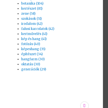
botanika (104)
kertészet (81)
zene (58)
szokások (51)
irodalom (42)
falusi karcolatok (42)
kertművelés (41)
kép és hang (41)
fotózás (40)
képeshang (35)
építészet (34)
hangfarm (30)
oktatás (30)
generációk (29)