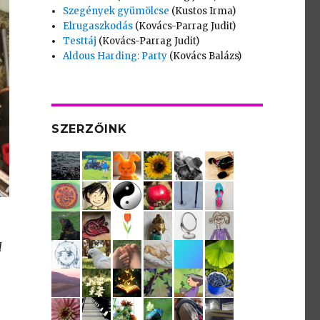
Szegények gyümölcse
(Kustos Irma)
Elrugaszkodás
(Kovács-Parrag Judit)
Testtáj
(Kovács-Parrag Judit)
Aldous Harding: Party
(Kovács Balázs)
SZERZŐINK
l