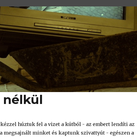
 nélkül
kézzel húztuk fel a vizet a kútból - az embert lendíti az
pa megsajnált minket és kaptunk szivattyút - egészen a