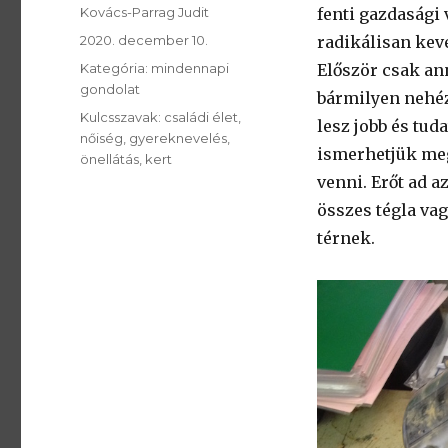
SzerzÅ
Kovács-Parrag Judit
fenti gazdasági 
Közzétéve:
2020. december 10.
radikálisan keve
Kategória:
Kategória:
mindennapi
Először csak an
gondolat
bármilyen nehéz
Kulcsszavak:
Kulcsszavak:
családi élet
lesz jobb és tu
nőiség
gyereknevelés
ismerhetjük meg
önellátás
kert
venni. Erőt ad a
összes tégla vag
térnek.