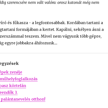
eddig szerencsére nem vált valóra: orosz katonát még nem
író és fűkasza - a legfontosabbak. Kordában tartani a
tartani formájában a kertet. Kapálni, sekélyen ásni a
szerszámmal teszem. Mivel nem vágyunk több gépre,
g egyre jobbakra áhítozunk....
jegyzések
épek zenéje
 műhelyfoglalkozás
upasz körtefán
teendők 3.
palántanevelés otthon!