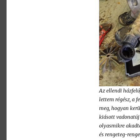
Az ellendi házfel
lettem régész, a f
meg, hogyan kerül
kiásott vadonatúj
olyasmikre akadta
és rengeteg-renget