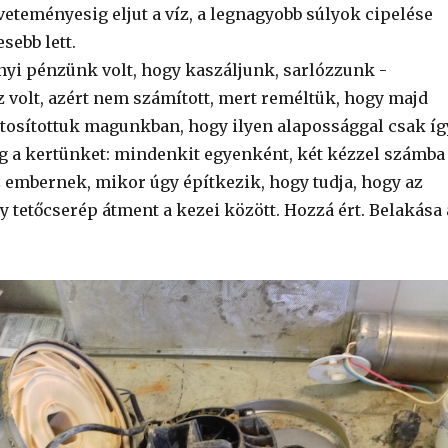
veteményesig eljut a víz, a legnagyobb súlyok cipelése
sebb lett.
nyi pénzünk volt, hogy kaszáljunk, sarlózzunk -
 volt, azért nem számított, mert reméltük, hogy majd
datosítottuk magunkban, hogy ilyen alapossággal csak íg
 a kertünket: mindenkit egyenként, két kézzel számba
z embernek, mikor úgy építkezik, hogy tudja, hogy az
y tetőcserép átment a kezei között. Hozzá ért. Belakása 