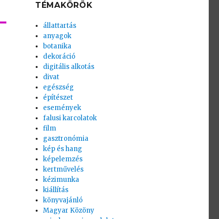
TÉMAKÖRÖK
állattartás
anyagok
botanika
dekoráció
digitális alkotás
divat
egészség
építészet
események
falusi karcolatok
film
gasztronómia
kép és hang
képelemzés
kertművelés
kézimunka
kiállítás
könyvajánló
Magyar Közöny