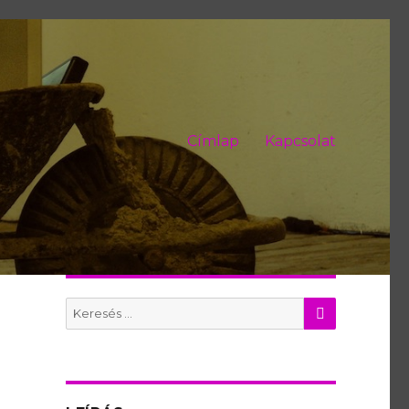
Címlap
Kapcsolat
KERES
Search
for: