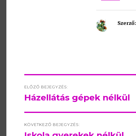
Szerző:
Post
ELŐZŐ BEJEGYZÉS:
navigation
Házellátás gépek nélkül
Előző
bejegyzés:
KÖVETKEZŐ BEJEGYZÉS:
Iskola gyerekek nélkül
Következő