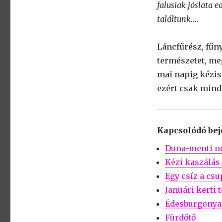
falusiak jóslata 
találtunk....
Láncfűrész, fűny
természetet, meg
mai napig kézi
ezért csak mindi
Kapcsolódó be
Duna-menti n
Kézi kaszálás
Egy csíz a cs
Januári kerti 
Édesburgonya 
Fürdőtő