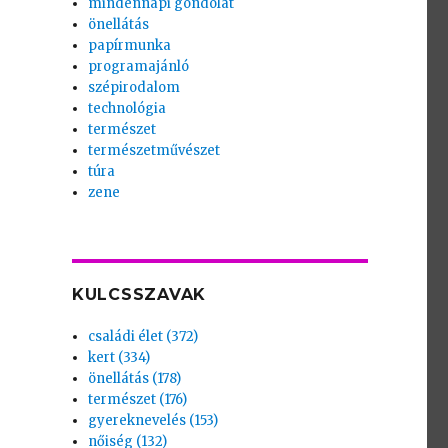
mindennapi gondolat
önellátás
papírmunka
programajánló
szépirodalom
technológia
természet
természetművészet
túra
zene
KULCSSZAVAK
családi élet (372)
kert (334)
önellátás (178)
természet (176)
gyereknevelés (153)
nőiség (132)