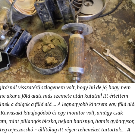
újításnál visszatérő szlogenem volt, hogy hú de jó, hogy nem
ene akar a föld alatt más szemete után kutatni! Itt értettem
nek a dolgok a föld alá.... A legnagyobb kincsem egy föld aló
 Kawasaki kipufogódob és egy monitor volt, amúgy csak
m, mint pillangós bicska, nejlon harisnya, hamis gyöngysor,
eg tejeszacskó - állítólag itt régen teheneket tartottak.... A