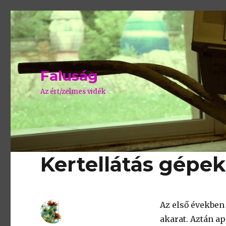
Faluság
Az ért/zelmes vidék
Kertellátás gépek
Az első években 
akarat. Aztán a