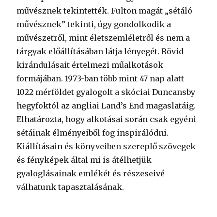
művésznek tekintették. Fulton magát „sétáló
művésznek” tekinti, úgy gondolkodik a
művészetről, mint életszemléletről és nem a
tárgyak előállításában látja lényegét. Rövid
kirándulásait értelmezi műalkotások
formájában. 1973-ban több mint 47 nap alatt
1022 mérföldet gyalogolt a skóciai Duncansby
hegyfoktól az angliai Land’s End magaslatáig.
Elhatározta, hogy alkotásai során csak egyéni
sétáinak élményeiből fog inspirálódni.
Kiállításain és könyveiben szereplő szövegek
és fényképek által mi is átélhetjük
gyaloglásainak emlékét és részeseivé
válhatunk tapasztalásának.