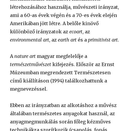
létrehozásához használja, művészeti irányzat,
ami a 60-as évek végén és a 70-es évek elején
Amerikában jött létre. A belőle kinövő
különböző irányzatok az
ecoart
, az
environmental art
, az
earth art
és a
primitivist art
.
A
nature art
magyar megfelelője a
természetművészet
kifejezés. Először az Ernst
Múzeumban megrendezett Természetesen
című kiállításon (1994) találkozhattunk a
megnevezéssel.
Ebben az irányzatban az alkotáshoz a művész
általában természetes anyagokat használ, az
anyagmegmunkálás során főleg kézműves
technikákra szorítkozik (csapolás, fonás,