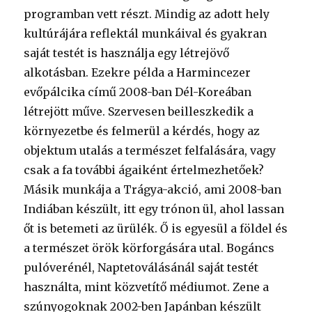
programban vett részt. Mindig az adott hely
kultúrájára reflektál munkáival és gyakran
saját testét is használja egy létrejövő
alkotásban. Ezekre példa a Harmincezer
evőpálcika című 2008-ban Dél-Koreában
létrejött műve. Szervesen beilleszkedik a
környezetbe és felmerül a kérdés, hogy az
objektum utalás a természet felfalására, vagy
csak a fa további ágaiként értelmezhetőek?
Másik munkája a Trágya-akció, ami 2008-ban
Indiában készült, itt egy trónon ül, ahol lassan
őt is betemeti az ürülék. Ő is egyesül a földel és
a természet örök körforgására utal. Bogáncs
pulóverénél, Naptetoválásánál saját testét
használta, mint közvetítő médiumot. Zene a
szúnyogoknak 2002-ben Japánban készült