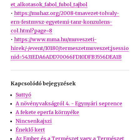
et_alkotasok_fabol_fubol_tajbol
•
https://muhaz.org/2008-tmavezet-tolvaly-
ern-festmvsz-egyetemi-tanr-konzulens-
col.html?page=8
•
https://www.mma.hu/muveszeti-
hirek/-/event/10180/termeszetmuveszet;jsessio
nid=5431EDA6ADD70066FD10DFB3556DEA1B
Kapcsolódó bejegyzések
Suttyó
A növényvakságról 4. - Egynyári seprence
A fekete eperfa környéke
Nincsenkajszi
Éneklő kert
Az Ember és a Természet vagy a Természet