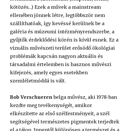
kötözés…) Ezek a művek a mainstream
ellenében jönnek létre, legtöbbször nem
szállíthatóak, így kevéssé kerülnek be a
galéria és múzeumi intézményrendszerbe, a
gyűjtők érdeklődési körén is kívül esnek. Ez a
vizuális művészeti terület erősödő ökológiai
problémák kapcsán nagyon aktuális és
társadalmi értelemben is hasznos művészi
kifejezés, amely egyes esetekben
szemléletmóddá is vált.
Bob Verschueren
belga művész, aki 1978-ban
kezdte meg tevékenységét, amikor
elkészítette az első szélfestményeit, a szél
segítségével természetes pigmentek terjedtek
el a tájon. Innentől különösen a természet és a