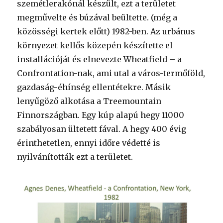
szemétlerakónál készült, ezt a területet
megművelte és búzával beültette. (még a
közösségi kertek előtt) 1982-ben. Az urbánus
környezet kellős közepén készítette el
installációját és elnevezte Wheatfield – a
Confrontation-nak, ami utal a város-termőföld,
gazdaság-éhínség ellentétekre. Másik
lenyűgöző alkotása a Treemountain
Finnországban. Egy kúp alapú hegy 11000
szabályosan ültetett fával. A hegy 400 évig
érinthetetlen, ennyi időre védetté is
nyilvánították ezt a területet.