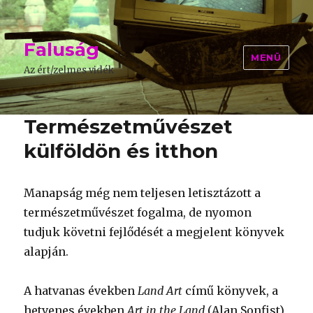
Faluság
MENÜ
Az ért/zelmes vidék
Természetművészet
külföldön és itthon
Manapság még nem teljesen letisztázott a
természetművészet fogalma, de nyomon
tudjuk követni fejlődését a megjelent könyvek
alapján.
A hatvanas években
Land Art
című könyvek, a
hetvenes években
Art in the Land
(Alan Sonfist),