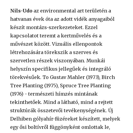
Nils-Udo
az environmental art területén a
hatvanas évek óta az adott vidék anyagaiból
készít montázs-szerkezeteket. Ezzel
kapcsolatot teremt a kertművelés és a
művészet között. Vizuális ellenpontok
létrehozására törekszik a szerves és
szervetlen részek viszonyában. Munkái
helyszín specifikus jellegűek és integráló
törekvésűek. To Gustav Mahler (1973), Birch
Tree Planting (1975), Spruce Tree Planting
(1976) - természeti hímzés mintának
tekinthetőek. Mind a látható, mind a rejtett
struktúrák összetevői tevékenységének. Új
Delhiben gólyahír-füzéreket készített, melyek
egy ősi boltívről függönyként omlottak le,