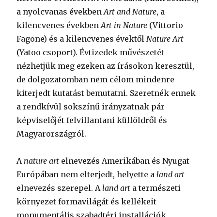
a nyolcvanas években
Art and Nature
, a
kilencvenes években
Art in Nature
(Vittorio
Fagone) és a kilencvenes évektől
Nature Art
(Yatoo csoport). Évtizedek művészetét
nézhetjük meg ezeken az írásokon keresztül,
de dolgozatomban nem célom mindenre
kiterjedt kutatást bemutatni. Szeretnék ennek
a rendkívül sokszínű irányzatnak pár
képviselőjét felvillantani külföldről és
Magyarországról.
A
nature art
elnevezés Amerikában és Nyugat-
Európában nem elterjedt, helyette a
land art
elnevezés szerepel. A
land art
a természeti
környezet formavilágát és kellékeit
monumentális szabadtéri installációk