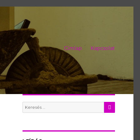
Címlap
Kapcsolat
KERES
Search
for: