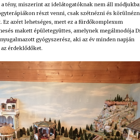
t a tény, miszerint az idelátogatóknak nem áll módjukb
ógyterápiákon részt venni, csak szétnézni és körülnézn
t. Ez azért lehetséges, mert ez a fürdőkomplexum
mesés makett épületegyüttes, amelynek megálmodója Dr
 nyugalmazott gyógyszerész, aki az év minden napján
a az érdeklődőket.