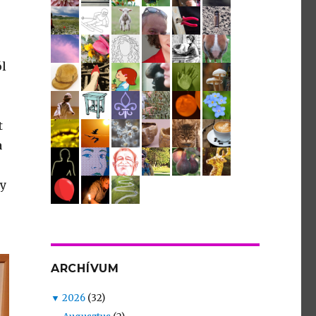
ól
t
a
gy
ARCHÍVUM
▼
2026
(32)