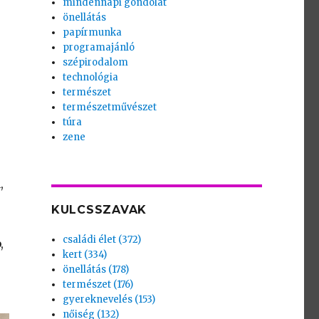
mindennapi gondolat
önellátás
papírmunka
programajánló
szépirodalom
technológia
természet
természetművészet
túra
zene
,
KULCSSZAVAK
családi élet (372)
,
kert (334)
önellátás (178)
természet (176)
gyereknevelés (153)
nőiség (132)