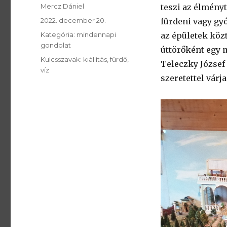
SzerzÅ
Mercz Dániel
teszi az élmény
Közzétéve:
2022. december 20.
fürdeni vagy gy
Kategória:
Kategória:
mindennapi
az épületek köz
gondolat
úttörőként egy 
Kulcsszavak:
Kulcsszavak:
kiállítás
fürdő
Teleczky József
víz
szeretettel várj