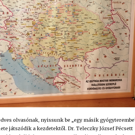
edves olvasónak, nyissunk be „egy másik gyógyterembe”
lete játszódik a kezdetektől. Dr. Teleczky József Pécsett