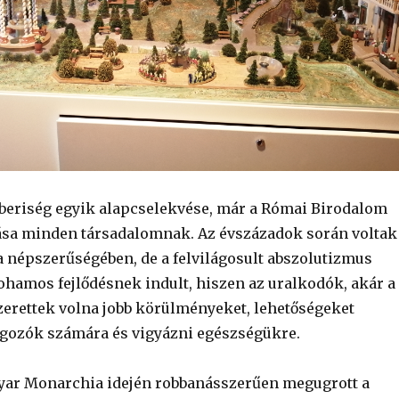
beriség egyik alapcselekvése, már a Római Birodalom
ása minden társadalomnak. Az évszázadok során voltak
 népszerűségében, de a felvilágosult abszolutizmus
 rohamos fejlődésnek indult, hiszen az uralkodók, akár a
szerettek volna jobb körülményeket, lehetőségeket
olgozók számára és vigyázni egészségükre.
yar Monarchia idején robbanásszerűen megugrott a