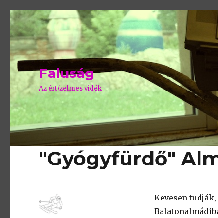
Faluság
Az ért/zelmes vidék
"Gyógyfürdő" Al
Kevesen tudják,
Balatonalmádiba