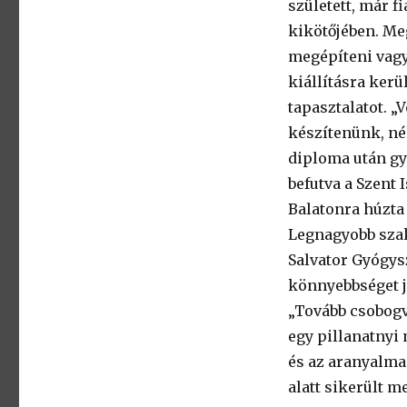
született, már f
kikötőjében. Me
megépíteni vagy
kiállításra kerü
tapasztalatot. „
készítenünk, né
diploma után gy
befutva a Szent 
Balatonra húzta 
Legnagyobb szak
Salvator Gyógys
könnyebbséget j
„Tovább csobogv
egy pillanatnyi
és az aranyalma
alatt sikerült m