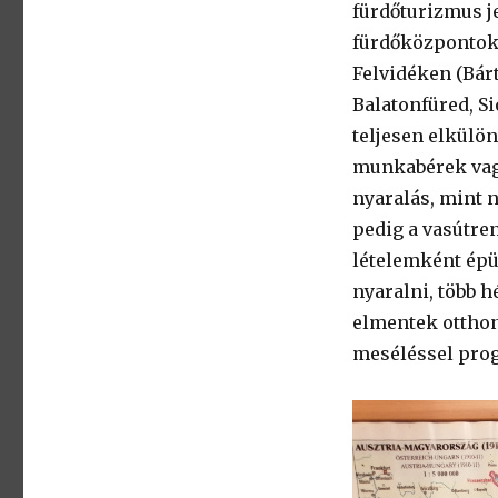
fürdőturizmus j
fürdőközpontok:
Felvidéken (Bárt
Balatonfüred, Si
teljesen elkülö
munkabérek vagy
nyaralás, mint n
pedig a vasútren
lételemként épü
nyaralni, több h
elmentek otthonr
meséléssel pro