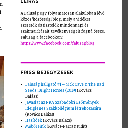
LEÍRÁS
an
i
A Faluság egy folyamatosan alakulóban lévő
közös/közösségi blog, mely a vidéket
szeretők és tisztelők mindennapi és
.
szakmai írásait, tevékenységeit fogná össze.
Faluság a facebookon:
https://www.facebook.com/falusagblog
FRISS BEJEGYZÉSEK
Faluság hallgató #1 – Nick Cave & The Bad
Seeds: Bright Horses (2019)
(Kovács
Balázs)
Javaslat az NKA Szabadtéri Esőmények
Ideiglenes Szakkollégium létrehozására
(Kovács Balázs)
Hasítóék
(Kovács Balázs)
Műbőreink
(Kovács-Parrag Judit)