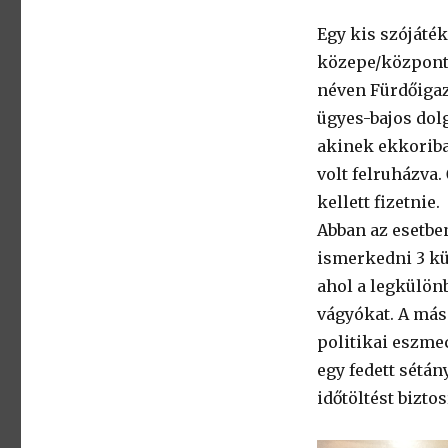
Egy kis szójáték
közepe/központi
néven Fürdőigaz
ügyes-bajos dolga
akinek ekkoriba
volt felruházva.
kellett fizetnie.
Abban az esetben
ismerkedni 3 kü
ahol a legkülön
vágyókat. A más
politikai eszmec
egy fedett sétán
időtöltést biztos