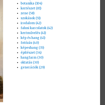
botanika (104)
kertészet (81)
zene (58)
szokások (51)
irodalom (42)
falusi karcolatok (42)
kertművelés (41)
kép és hang (41)
fotózás (40)
képeshang (35)
építészet (34)
hangfarm (30)
oktatás (30)
generációk (29)