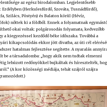
elentősége az egész birodalomban. Legjelentősebb
 Erdélyben (Herkulesfürdő, Szováta, Tusnádfürdő),
fa, Szilács, Pöstyén) és Balaton körül (Hévíz,
ófok) nőttek ki a földből. Ennek a folyamatnak egymást
níthető okai voltak: polgárosodás folyamata, kedvezőbb
 a kiegyezéssel kezdődő béke időszaka. Továbbá a
yári kikapcsolódás ekkor jött divatba, az úti cél elérésé
dszer hatalmas fejlesztése segítette. A nyaralás annyir
lt be a társadalomba: „hogy akik nem tudtak elmenni
étig lehúzott redőnyökkel bujkáltak és híresztelték, ho
ól.” (A kor közösségi médiája, tehát szájról szájra
gramozódott.)