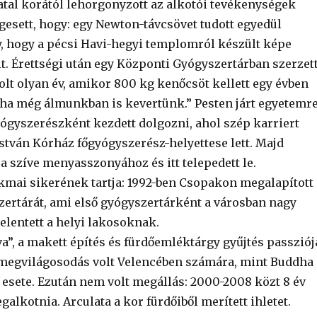
iatal korától lehorgonyzott az alkotói tevékenységek
gesett, hogy: egy Newton-távcsövet tudott egyedül
, hogy a pécsi Havi-hegyi templomról készült képe
lt. Érettségi után egy Központi Gyógyszertárban szerzet
Volt olyan év, amikor 800 kg kenőcsöt kellett egy évben
ha még álmunkban is kevertünk.” Pesten járt egyetemre
ógyszerészként kezdett dolgozni, ahol szép karriert
István Kórház főgyógyszerész-helyettese lett. Majd
a szíve menyasszonyához és itt telepedett le.
mai sikerének tartja: 1992-ben Csopakon megalapított
zertárát, ami első gyógyszertárként a városban nagy
elentett a helyi lakosoknak.
a”, a makett építés és fürdőemléktárgy gyűjtés passziój
 megvilágosodás volt Velencében számára, mint Buddha
 esete. Ezután nem volt megállás: 2000-2008 közt 8 év
egalkotnia. Arculata a kor fürdőiből merített ihletet.