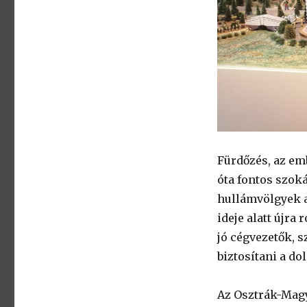
Fürdőzés, az em
óta fontos szok
hullámvölgyek a
ideje alatt újra
jó cégvezetők, 
biztosítani a d
Az Osztrák-Mag