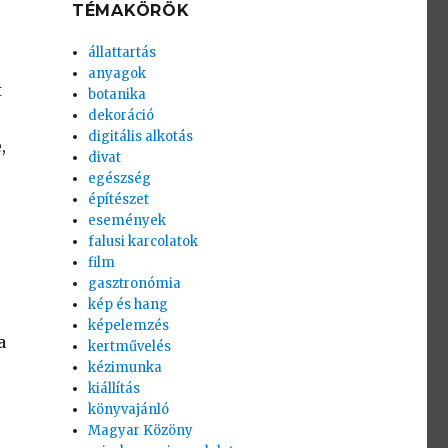
TÉMAKÖRÖK
állattartás
anyagok
t
botanika
dekoráció
digitális alkotás
,
divat
egészség
építészet
események
falusi karcolatok
film
gasztronómia
kép és hang
képelemzés
a
kertművelés
kézimunka
kiállítás
könyvajánló
Magyar Közöny