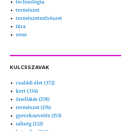
technológia
természet
természetművészet
túra
zene
KULCSSZAVAK
családi élet (372)
kert (334)
önellátás (178)
természet (176)
gyereknevelés (153)
nőiség (132)