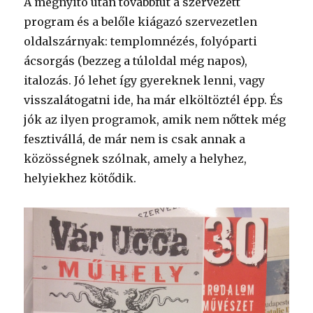
A megnyitó után továbbfut a szervezett
program és a belőle kiágazó szervezetlen
oldalszárnyak: templomnézés, folyóparti
ácsorgás (bezzeg a túloldal még napos),
italozás. Jó lehet így gyereknek lenni, vagy
visszalátogatni ide, ha már elköltöztél épp. És
jók az ilyen programok, amik nem nőttek még
fesztivállá, de már nem is csak annak a
közösségnek szólnak, amely a helyhez,
helyiekhez kötődik.