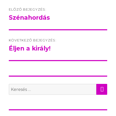
Post
ELŐZŐ BEJEGYZÉS:
navigation
Szénahordás
Előző
bejegyzés:
KÖVETKEZŐ BEJEGYZÉS:
Éljen a király!
Következő
bejegyzés:
KER
Search
for: