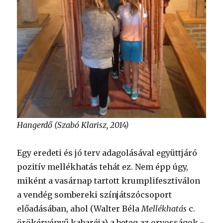
Hangerdő (Szabó Klarisz, 2014)
Egy eredeti és jó terv adagolásával együttjáró
pozitív mellékhatás tehát ez. Nem épp úgy,
miként a vasárnap tartott krumplifesztiválon
a vendég sombereki színjátszócsoport
előadásában, ahol (Walter Béla
Mellékhatás
c.
örökérvényű kabaréja) a beteg az orvosságok -