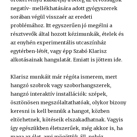
negatív- mellékhatására adott gyógyszerek
sorában végül visszaér az eredeti
problémához. Itt egyszerűen jó megélni a
résztvevők által hozott kézimunkák, ételek és
az enyhén experimentális utcaszínház
egytérben-létét, vagy épp Szabó Klarisz
alkotásainak hangulatát. Emiatt is jöttem ide.
Klarisz munkáit már régóta ismerem, mert
hangzó szobrok vagy szoborhangszerek,
hangzó interaktív installációk: szépek,
ösztönösen megszólaltathatóak, olykor bizony
keresni is kell bennük a hangot, közben
eltörhetnek, kötéseik elszakadhatnak. Vagyis
így egészükben életszerűek, még akkor is, ha
maga az élet, ami mögöttük áll, nehéz.