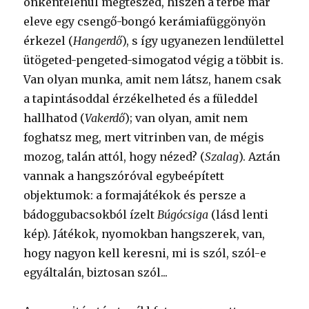
önkéntelenül megteszed, hiszen a térbe már
eleve egy csengő-bongó kerámiafüggönyön
érkezel (
Hangerdő
), s így ugyanezen lendülettel
ütögeted-pengeted-simogatod végig a többit is.
Van olyan munka, amit nem látsz, hanem csak
a tapintásoddal érzékelheted és a füleddel
hallhatod (
Vakerdő
); van olyan, amit nem
foghatsz meg, mert vitrinben van, de mégis
mozog, talán attól, hogy nézed? (
Szalag
). Aztán
vannak a hangszóróval egybeépített
objektumok: a formajátékok és persze a
bádoggubacsokból ízelt
Búgócsiga
(lásd lenti
kép). Játékok, nyomokban hangszerek, van,
hogy nagyon kell keresni, mi is szól, szól-e
egyáltalán, biztosan szól...