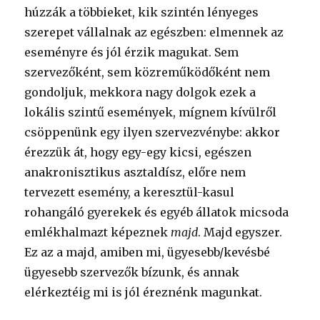
húzzák a többieket, kik szintén lényeges
szerepet vállalnak az egészben: elmennek az
eseményre és jól érzik magukat. Sem
szervezőként, sem közreműködőként nem
gondoljuk, mekkora nagy dolgok ezek a
lokális szintű események, mígnem kívülről
csöppenünk egy ilyen szervezvénybe: akkor
érezzük át, hogy egy-egy kicsi, egészen
anakronisztikus asztaldísz, előre nem
tervezett esemény, a keresztül-kasul
rohangáló gyerekek és egyéb állatok micsoda
emlékhalmazt képeznek
majd
. Majd egyszer.
Ez az a majd, amiben mi, ügyesebb/kevésbé
ügyesebb szervezők bízunk, és annak
elérkeztéig mi is jól éreznénk magunkat.