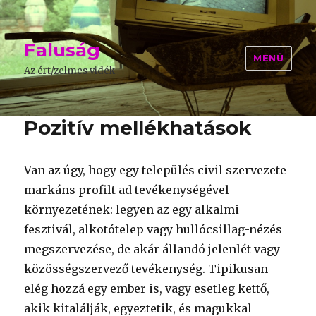
Faluság
MENÜ
Az ért/zelmes vidék
Pozitív mellékhatások
Van az úgy, hogy egy település civil szervezete
markáns profilt ad tevékenységével
környezetének: legyen az egy alkalmi
fesztivál, alkotótelep vagy hullócsillag-nézés
megszervezése, de akár állandó jelenlét vagy
közösségszervező tevékenység. Tipikusan
elég hozzá egy ember is, vagy esetleg kettő,
akik kitalálják, egyeztetik, és magukkal