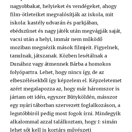
nagyobbakat, helyieket és vendégeket, ahogy
film-ötleteiket megvalósítják az iskola, mit
iskola: kastély udvarán és parkjában,
ebédszünet és nagy játék után megvágják saját,
vacsi után a helyi, immár nem működő
moziban megnézik mások filmjeit. Figyelnek,
tanulnak, játszanak. Közben lesétálnak a
Dunához vagy átmennek Bárba a homokos
folyópartra. Lehet, hogy nincs így, de az
elbeszélésekből így képzelem el. Képzeletemet
azért megalapozza az, hogy már háromszor is
jártam ott idén, egyszer Bütyköldén, másszor
egy nyári táborban szervezett foglalkozáson, a
legutóbbiról pedig most fogok írni. Mindegyik
alkalommal azzal találkoztam, hogy
1:
simán
lehet sőt kell is kortárs művészeti