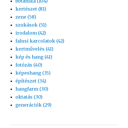
botanika (104)
kertészet (81)
zene (58)
szokások (51)
irodalom (42)
falusi karcolatok (42)
kertművelés (41)
kép és hang (41)
fotózás (40)
képeshang (35)
építészet (34)
hangfarm (30)
oktatás (30)
generációk (29)