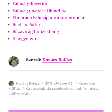
Faluság-diavetítő
Faluság diszkó - Okos-ház
Elmaradó Faluság minikonferencia
Beatrix Potter
Búzavirág hímzéshang
A kegyelem
Szerző:
Kovács Balázs
SzerzÅ
Kovács Balázs
Közzétéve:
2018. október 03.
Kategória:
Kategória
kiállítás
Kulcsszavak:
Kulcsszavak:
dunaszekcső
control
film
duna
kiállítás
civil