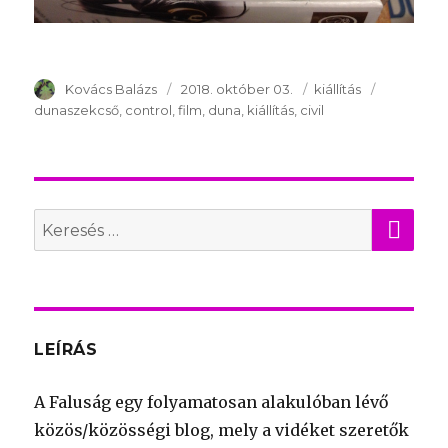
Szerző
Kovács Balázs
Publikálva
2018. október 03.
Témakör
kiállítás
Kulcsszav
dunaszekcső
control
film
duna
kiállítás
civil
KER
Search
for:
LEÍRÁS
A Faluság egy folyamatosan alakulóban lévő
közös/közösségi blog, mely a vidéket szeretők