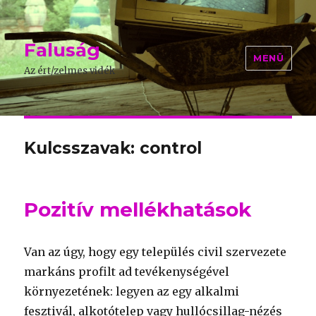
Faluság
MENÜ
Az ért/zelmes vidék
Kulcsszavak: control
Pozitív mellékhatások
Van az úgy, hogy egy település civil szervezete
markáns profilt ad tevékenységével
környezetének: legyen az egy alkalmi
fesztivál, alkotótelep vagy hullócsillag-nézés