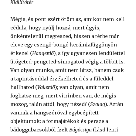
Kiállítótér
Mégis, és pont ezért öröm az, amikor nem kell
cédula, hogy nyúlj hozzá, mert úgyis,
önkéntelenül megteszed, hiszen a térbe már
eleve egy csengő-bongó kerámiafüggönyön
érkezel (
Hangerdő
), s így ugyanezen lendülettel
ütögeted-pengeted-simogatod végig a többit is.
Van olyan munka, amit nem látsz, hanem csak
a tapintásoddal érzékelheted és a füleddel
hallhatod (
Vakerdő
); van olyan, amit nem
foghatsz meg, mert vitrinben van, de mégis
mozog, talán attól, hogy nézed? (
Szalag
). Aztán
vannak a hangszóróval egybeépített
objektumok: a formajátékok és persze a
bádoggubacsokból ízelt
Búgócsiga
(lásd lenti