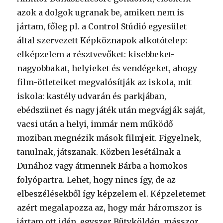
azok a dolgok ugranak be, amiken nem is
jártam, főleg pl. a Control Stúdió egyesület
által szervezett Képköznapok alkotótelep:
elképzelem a résztvevőket: kisebbeket-
nagyobbakat, helyieket és vendégeket, ahogy
film-ötleteiket megvalósítják az iskola, mit
iskola: kastély udvarán és parkjában,
ebédszünet és nagy játék után megvágják saját,
vacsi után a helyi, immár nem működő
moziban megnézik mások filmjeit. Figyelnek,
tanulnak, játszanak. Közben lesétálnak a
Dunához vagy átmennek Bárba a homokos
folyópartra. Lehet, hogy nincs így, de az
elbeszélésekből így képzelem el. Képzeletemet
azért megalapozza az, hogy már háromszor is
jártam ott idén, egyszer Bütyköldén, másszor