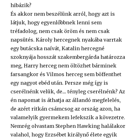
hibázik?
És akkor nem beszélünk arról, hogy azt is
látjuk, hogy egyenlőbbnek lenni sem
tréfadolog, nem csak öröm és nem csak
napsütés. Károly hercegnek nyakába varrtak
egy butácska naívát, Katalin hercegné
szoknyája hosszát szakembergárda határozza
meg, Harry herceg nem öltözhet bárminek
farsangkor és Vilmos herceg sem böffenthet
egy nagyot ebéd után. Persze még így is
cserélnénk velük, de.... tényleg cserélnénk? Az
én napomat is áthatja az állandó megfelelés,
de azért ritkán csámcsog az ország azon, ha
valamelyik gyermekem lefekszik a kövezetre.
Nemrég olvastam Stephen Hawking halálakor
valahol, hogy Erzsébet királynő élete egyik