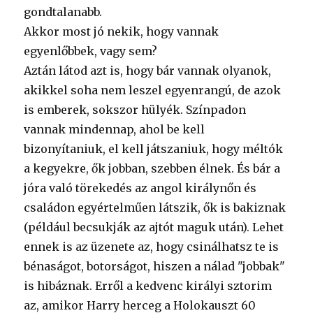
gondtalanabb.
Akkor most jó nekik, hogy vannak
egyenlőbbek, vagy sem?
Aztán látod azt is, hogy bár vannak olyanok,
akikkel soha nem leszel egyenrangú, de azok
is emberek, sokszor hülyék. Színpadon
vannak mindennap, ahol be kell
bizonyítaniuk, el kell játszaniuk, hogy méltók
a kegyekre, ők jobban, szebben élnek. És bár a
jóra való törekedés az angol királynőn és
családon egyértelműen látszik, ők is bakiznak
(például becsukják az ajtót maguk után). Lehet
ennek is az üzenete az, hogy csinálhatsz te is
bénaságot, botorságot, hiszen a nálad "jobbak"
is hibáznak. Erről a kedvenc királyi sztorim
az, amikor Harry herceg a Holokauszt 60