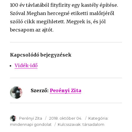
100 év távlatából fityfirity egy kastély építése.
Szóval Meghan hercegné etiketti malőrjéről
szóló cikk megihletett. Megyek is, és jól
becsapom az ajtót.
Kapcsolódó bejegyzések
Vidék-idő
Szerző:
Perényi Zita
SzerzÅ
Perényi Zita
Közzétéve:
2018. október 04.
Kategória:
Kategória:
mindennapi gondolat
Kulcsszavak:
Kulcsszavak:
társadalom