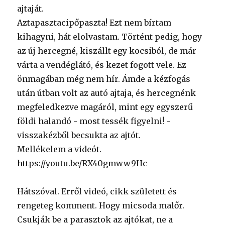
ajtaját.
Aztapasztacipőpaszta! Ezt nem bírtam
kihagyni, hát elolvastam. Történt pedig, hogy
az új hercegné, kiszállt egy kocsiból, de már
várta a vendéglátó, és kezet fogott vele. Ez
önmagában még nem hír. Ámde a kézfogás
után útban volt az autó ajtaja, és hercegnénk
megfeledkezve magáról, mint egy egyszerű
földi halandó - most tessék figyelni! -
visszakézből becsukta az ajtót.
Mellékelem a videót.
https://youtu.be/RX40gmww9Hc
Hátszóval. Erről videó, cikk született és
rengeteg komment. Hogy micsoda malőr.
Csukják be a parasztok az ajtókat, ne a