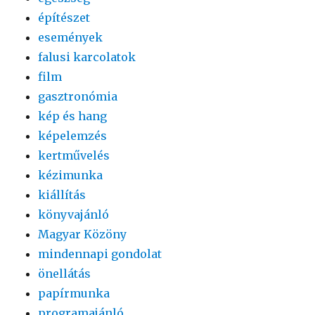
építészet
események
falusi karcolatok
film
gasztronómia
kép és hang
képelemzés
kertművelés
kézimunka
kiállítás
könyvajánló
Magyar Közöny
mindennapi gondolat
önellátás
papírmunka
programajánló