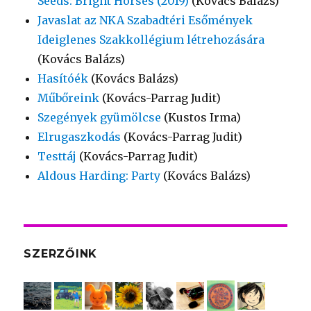
Seeds: Bright Horses (2019)
(Kovács Balázs)
Javaslat az NKA Szabadtéri Esőmények
Ideiglenes Szakkollégium létrehozására
(Kovács Balázs)
Hasítóék
(Kovács Balázs)
Műbőreink
(Kovács-Parrag Judit)
Szegények gyümölcse
(Kustos Irma)
Elrugaszkodás
(Kovács-Parrag Judit)
Testtáj
(Kovács-Parrag Judit)
Aldous Harding: Party
(Kovács Balázs)
SZERZŐINK