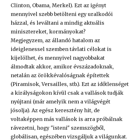
Clinton, Obama, Merkel). Ezt az igényt
mennyivel szebb betölteni egy uralkodói
házzal, és leváltani a mindig aktuális
minisztereket, kormányokat?
Megjegyzem, az állandó hatalom az
ideiglenessel szemben távlati célokat is
kijelölhet, és mennyivel nagyobbakat
álmodtak akkor, amikor évszázadoknak,
netalán az örökkévalóságnak építettek
(Piramisok, Versailles, stb.). Ezt az időtlenséget
a királyságokon kívül csak a vallások tudják
nyújtani (már amelyik nem a világvégét
jósolja). Az egész keresztény hit, de
voltaképpen más vallások is arra próbálnak
rávezetni, hogy "isteni" szemszögből,
globálisan, egészében vizsgáljuk a világunkat.