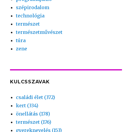
szépirodalom
technológia
természet
természetművészet
túra
zene
KULCSSZAVAK
családi élet (372)
kert (334)
önellátás (178)
természet (176)
gyereknevelés (153)