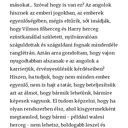
másokat... Szóval hogy is van ez? Az angolok
hisznek az emberi jogokban, az emberek
egyenlőségében, mégis eltűrik, sőt imádják,
hogy Vilmos főherceg és Harry herceg
ezüstkanállal született, nyilvánvalóan
száguldottak és száguldani fognak mindenféle
ranglétrán. Aztán arra gondoltam, hogy vajon
nyugodtabban alszanak-e az angolok a
karrierjük, érvényesülésük kérdéseiben?
Hiszen, ha tudjuk, hogy nem minden ember
egyenlő, nem is hajt a tatár, hogy beteljesítsük
azt az álmot, hogy bármik lehetünk, bármire
képesek vagyunk. El tudom képzelni, hogy ha
olyan rendszerben élsz, ahol kisgyermekként
megtanulod, hogy bármi - például walesi
herceg - nem lehetsz, boldogabb leszel és