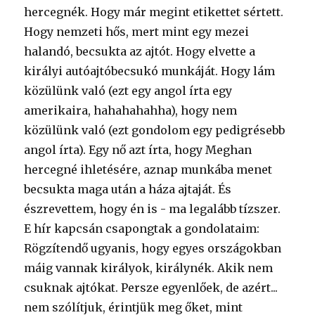
hercegnék. Hogy már megint etikettet sértett.
Hogy nemzeti hős, mert mint egy mezei
halandó, becsukta az ajtót. Hogy elvette a
királyi autóajtóbecsukó munkáját. Hogy lám
közülünk való (ezt egy angol írta egy
amerikaira, hahahahahha), hogy nem
közülünk való (ezt gondolom egy pedigrésebb
angol írta). Egy nő azt írta, hogy Meghan
hercegné ihletésére, aznap munkába menet
becsukta maga után a háza ajtaját. És
észrevettem, hogy én is - ma legalább tízszer.
E hír kapcsán csapongtak a gondolataim:
Rögzítendő ugyanis, hogy egyes országokban
máig vannak királyok, királynék. Akik nem
csuknak ajtókat. Persze egyenlőek, de azért...
nem szólítjuk, érintjük meg őket, mint