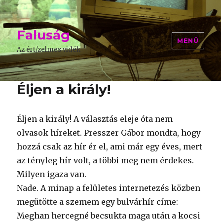
Faluság
MENÜ
Az ért/zelmes vidék
Éljen a király!
Éljen a király! A választás eleje óta nem
olvasok híreket. Presszer Gábor mondta, hogy
hozzá csak az hír ér el, ami már egy éves, mert
az tényleg hír volt, a többi meg nem érdekes.
Milyen igaza van.
Nade. A minap a felületes internetezés közben
megütötte a szemem egy bulvárhír címe:
Meghan hercegné becsukta maga után a kocsi