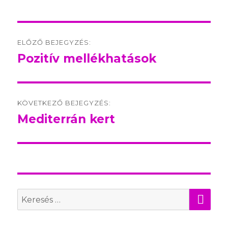
Post
ELŐZŐ BEJEGYZÉS:
navigation
Pozitív mellékhatások
Előző
bejegyzés:
KÖVETKEZŐ BEJEGYZÉS:
Mediterrán kert
Következő
bejegyzés:
KER
Search
for: