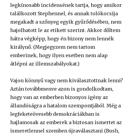
legkínosabb incidensének tartja, hogy amikor
találkozott Stephennel, és annak tolókocsija
megakadt a szőnyeg egyik gyűrődésében, nem
hajolhatott le az etikett szerint. Akkor dőltem
hátra végképp, hogy én bizony nem lennék
királynő. (Megjegyzem nem tartom
emberinek, hogy ilyen esetben nem alap
átlépni az illemszabályokat.)
Vajon könnyű vagy nem kiválasztottnak lenni?
Aztán továbbmenve azon is gondolkodtam,
hogy van az emberben bizonyos igény az
állandóságra a hatalom szempontjából. Még a
legfeketeövesebb demokráciákban is
hajlamosak az emberek a biztosan ismertet az
ismeretlennel szemben újraválasztani (Bush,