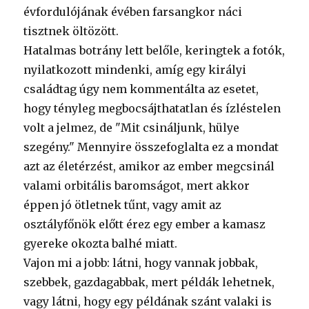
évfordulójának évében farsangkor náci
tisztnek öltözött.
Hatalmas botrány lett belőle, keringtek a fotók,
nyilatkozott mindenki, amíg egy királyi
családtag úgy nem kommentálta az esetet,
hogy tényleg megbocsájthatatlan és ízléstelen
volt a jelmez, de "Mit csináljunk, hülye
szegény." Mennyire összefoglalta ez a mondat
azt az életérzést, amikor az ember megcsinál
valami orbitális baromságot, mert akkor
éppen jó ötletnek tűnt, vagy amit az
osztályfőnök előtt érez egy ember a kamasz
gyereke okozta balhé miatt.
Vajon mi a jobb: látni, hogy vannak jobbak,
szebbek, gazdagabbak, mert példák lehetnek,
vagy látni, hogy egy példának szánt valaki is