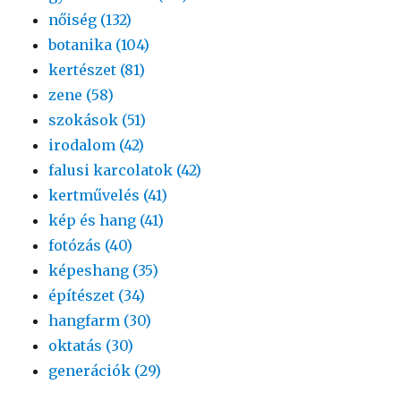
nőiség (132)
botanika (104)
kertészet (81)
zene (58)
szokások (51)
irodalom (42)
falusi karcolatok (42)
kertművelés (41)
kép és hang (41)
fotózás (40)
képeshang (35)
építészet (34)
hangfarm (30)
oktatás (30)
generációk (29)