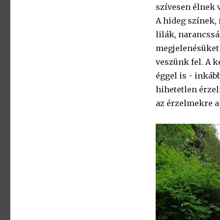
szívesen élnek v
A hideg színek, 
lilák, narancss
megjelenésüket
veszünk fel. A 
éggel is - inkáb
hihetetlen érzel
az érzelmekre ap