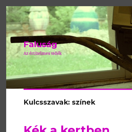
Faluság
Az ért/zelmes vidék
Kulcsszavak: színek
Kék a kertben