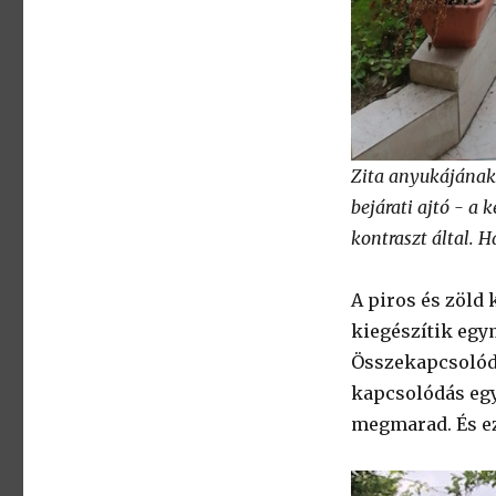
Zita anyukájának 
bejárati ajtó - a
kontraszt által. 
A piros és zöld
kiegészítik egy
Összekapcsolódá
kapcsolódás egy
megmarad. És ez