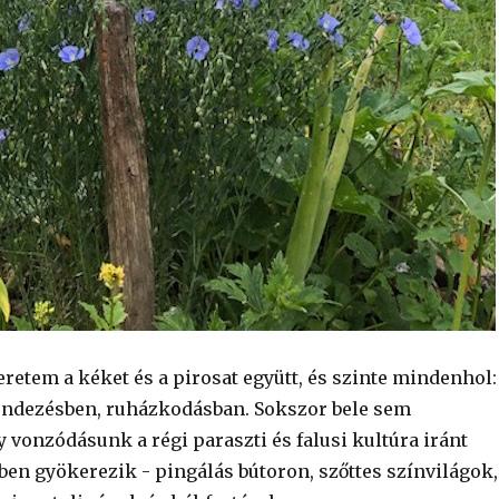
retem a kéket és a pirosat együtt, és szinte mindenhol:
endezésben, ruházkodásban. Sokszor bele sem
 vonzódásunk a régi paraszti és falusi kultúra iránt
ben gyökerezik - pingálás bútoron, szőttes színvilágok,