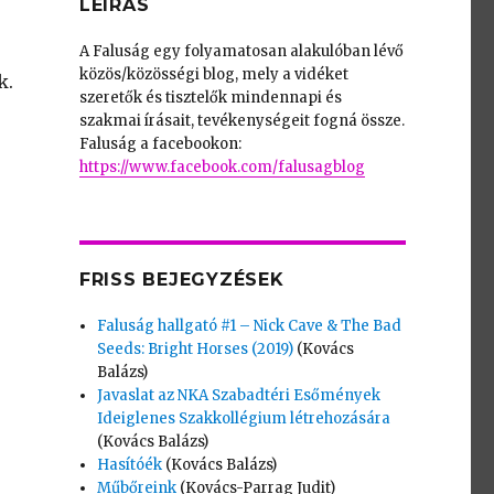
LEÍRÁS
A Faluság egy folyamatosan alakulóban lévő
közös/közösségi blog, mely a vidéket
k.
szeretők és tisztelők mindennapi és
szakmai írásait, tevékenységeit fogná össze.
Faluság a facebookon:
https://www.facebook.com/falusagblog
FRISS BEJEGYZÉSEK
Faluság hallgató #1 – Nick Cave & The Bad
Seeds: Bright Horses (2019)
(Kovács
Balázs)
Javaslat az NKA Szabadtéri Esőmények
Ideiglenes Szakkollégium létrehozására
(Kovács Balázs)
Hasítóék
(Kovács Balázs)
Műbőreink
(Kovács-Parrag Judit)