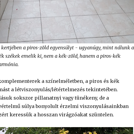
kertjében a piros-zöld egyensúlyt - ugyanúgy, mint nálunk a
 kék székek emelik ki, nem a kék-zöld, hanem a piros-kék
Harmónia.
 komplementerek a színelméletben, a piros és kék
mást a létviszonyulás/létértelmezés tekintetében.
suk sokszor pillanatnyi vagy tünékeny, de a
értelmű súlya bonyolult érzelmi viszonyulásainkban
ért keressük a hosszan virágzóakat szüntelen.