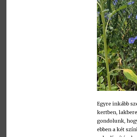
Egyre inkább sze
kertben, lakber
gondolunk, hogy
ebben a két szín