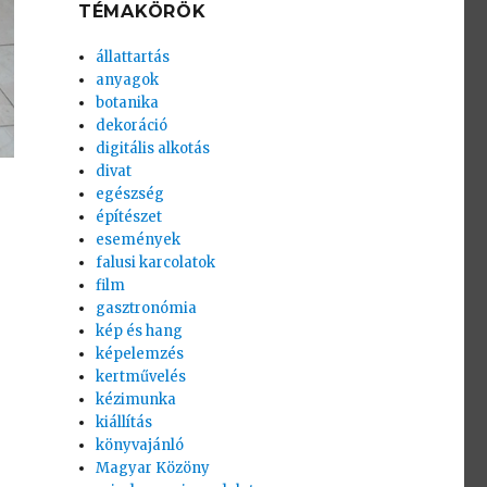
TÉMAKÖRÖK
állattartás
anyagok
botanika
dekoráció
digitális alkotás
divat
egészség
építészet
események
falusi karcolatok
film
gasztronómia
kép és hang
képelemzés
kertművelés
kézimunka
kiállítás
könyvajánló
Magyar Közöny