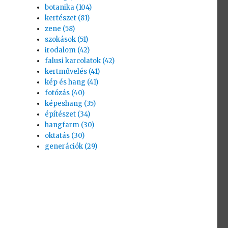
botanika (104)
kertészet (81)
zene (58)
szokások (51)
irodalom (42)
falusi karcolatok (42)
kertművelés (41)
kép és hang (41)
fotózás (40)
képeshang (35)
építészet (34)
hangfarm (30)
oktatás (30)
generációk (29)