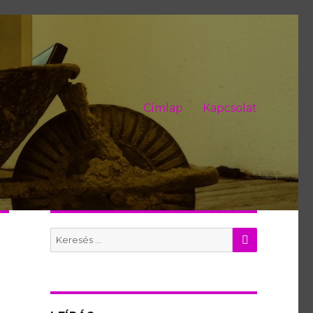
Címlap
Kapcsolat
KERES
Search
for: