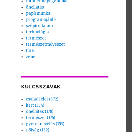
mindennapi gondolat
önellátás
papírmunka
programajánló
szépirodalom
technológia
természet
természetművészet
túra
zene
KULCSSZAVAK
családi élet (372)
kert (334)
önellátás (178)
természet (176)
gyereknevelés (153)
nőiség (132)