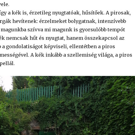
ele.
így a kék is, érzetileg nyugtatóak, hűsítőek. A pirosak,
árgák hevítenek: érzelmeket bolygatnak, intenzívebb
 magunkba szívva mi magunk is gyorsulóbb tempót
kék nemcsak hűt és nyugtat, hanem összekapcsol az
b a gondolatiságot képviseli, ellentétben a piros
mességével. A kék inkább a szellemiség világa, a piros
ellál.