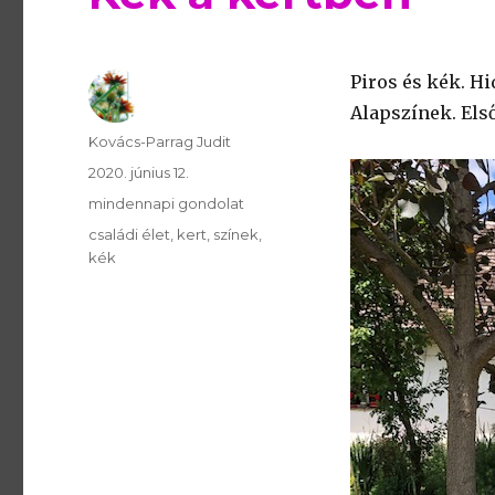
Piros és kék. H
Alapszínek. Első
Szerző
Kovács-Parrag Judit
Publikálva
2020. június 12.
Témakör
mindennapi gondolat
Kulcsszavak
családi élet
kert
színek
kék