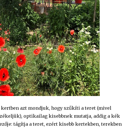
 kertben azt mondjuk, hogy szűkíti a teret (mivel
zékeljük), optikailag kisebbnek mutatja, addig a kék
zője: tágítja a teret, ezért kisebb kertekben, terekben