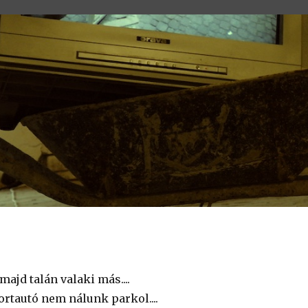
majd talán valaki más....
ortautó nem nálunk parkol....