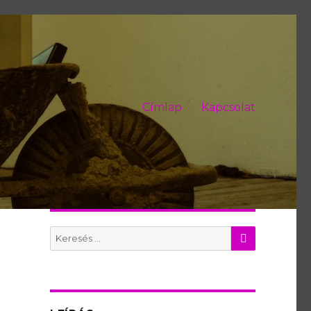
Címlap
Kapcsolat
KERES
Search
for: