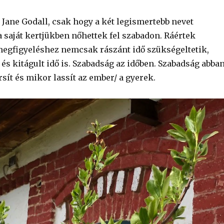
 Jane Godall, csak hogy a két legismertebb nevet
 saját kertjükben nőhettek fel szabadon. Ráértek
megfigyeléshez nemcsak rászánt idő szükségeltetik,
és kitágult idő is. Szabadság az időben. Szabadság abban
ít és mikor lassít az ember/ a gyerek.