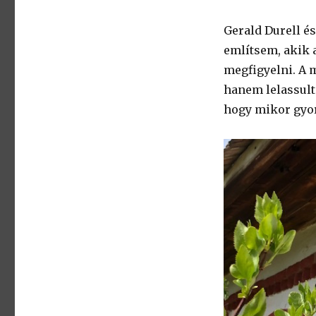
Gerald Durell és
említsem, akik a
megfigyelni. A 
hanem lelassult 
hogy mikor gyors