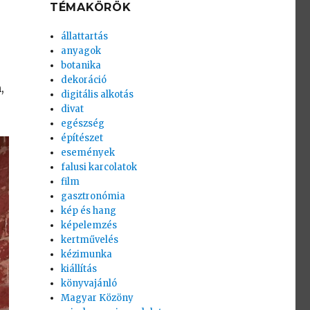
TÉMAKÖRÖK
állattartás
anyagok
botanika
dekoráció
,
digitális alkotás
divat
egészség
építészet
események
falusi karcolatok
film
gasztronómia
kép és hang
képelemzés
kertművelés
kézimunka
kiállítás
könyvajánló
Magyar Közöny