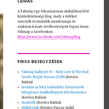
LEÍRÁS
A Faluság egy folyamatosan alakulóban lévő
közös/közösségi blog, mely a vidéket
szeretők és tisztelők mindennapi és
szakmai írásait, tevékenységeit fogná össze.
Faluság a facebookon:
https://www.facebook.com/falusagblog
FRISS BEJEGYZÉSEK
Faluság hallgató #1 – Nick Cave & The Bad
Seeds: Bright Horses (2019)
(Kovács
Balázs)
Javaslat az NKA Szabadtéri Esőmények
Ideiglenes Szakkollégium létrehozására
(Kovács Balázs)
Hasítóék
(Kovács Balázs)
Műbőreink
(Kovács-Parrag Judit)