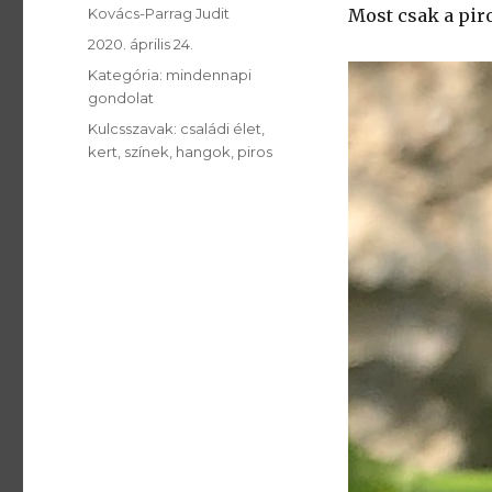
SzerzÅ
Kovács-Parrag Judit
Most csak a piros
Közzétéve:
2020. április 24.
Kategória:
Kategória:
mindennapi
gondolat
Kulcsszavak:
Kulcsszavak:
családi élet
kert
színek
hangok
piros