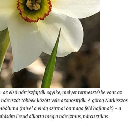
: az első nárciszfajták egyike, melyet termesztésbe vont az
 nárciszát többek között vele azonosítják. A görög Narkisszos
bóluma (mivel a virág szirmai önmaga felé hajlanak) - a
eírására Freud alkotta meg a nárcizmus, nárcisztikus