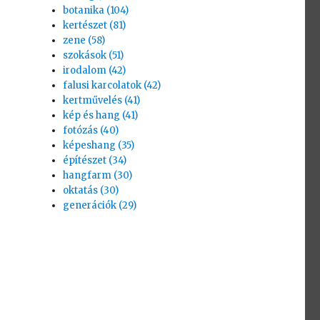
botanika (104)
kertészet (81)
zene (58)
szokások (51)
irodalom (42)
falusi karcolatok (42)
kertművelés (41)
kép és hang (41)
fotózás (40)
képeshang (35)
építészet (34)
hangfarm (30)
oktatás (30)
generációk (29)