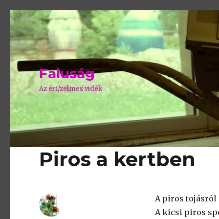
Faluság
Az ért/zelmes vidék
Piros a kertben
A piros tojásról 
A kicsi piros sp