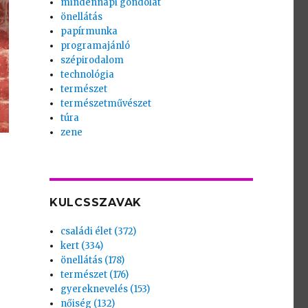
mindennapi gondolat
önellátás
papírmunka
programajánló
szépirodalom
technológia
természet
természetművészet
túra
zene
KULCSSZAVAK
családi élet (372)
kert (334)
önellátás (178)
természet (176)
gyereknevelés (153)
nőiség (132)