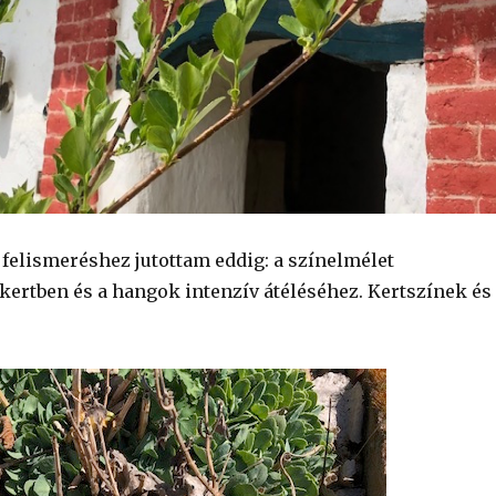
 felismeréshez jutottam eddig: a színelmélet
ertben és a hangok intenzív átéléséhez. Kertszínek és