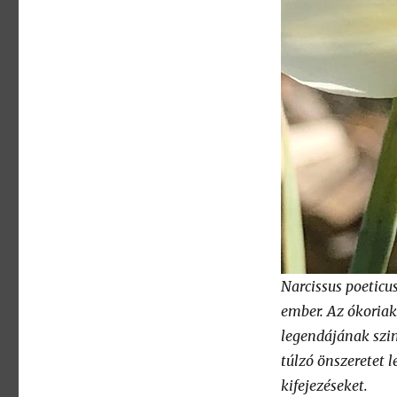
Narcissus poeticus
ember. Az ókoriak
legendájának szim
túlzó önszeretet l
kifejezéseket.