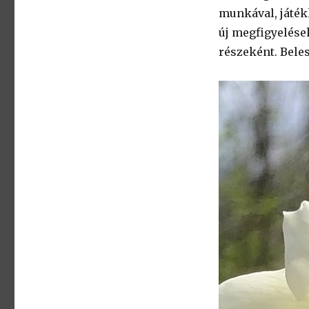
munkával, játék
új megfigyelések
részeként. Bele