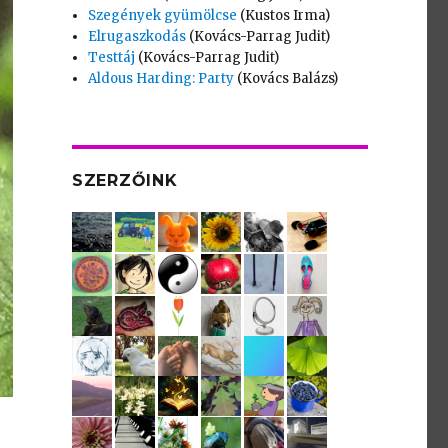
Szegények gyümölcse
(Kustos Irma)
Elrugaszkodás
(Kovács-Parrag Judit)
Testtáj
(Kovács-Parrag Judit)
Aldous Harding: Party
(Kovács Balázs)
SZERZŐINK