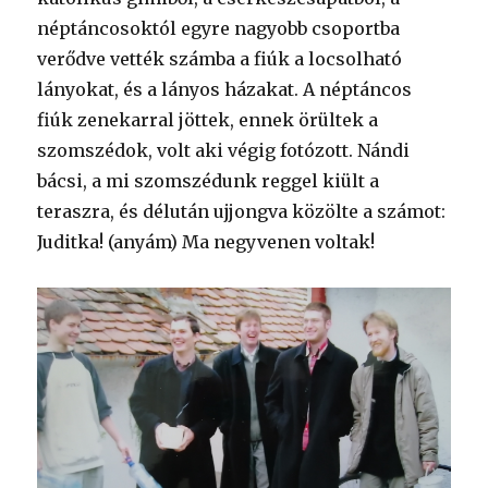
néptáncosoktól egyre nagyobb csoportba
verődve vették számba a fiúk a locsolható
lányokat, és a lányos házakat. A néptáncos
fiúk zenekarral jöttek, ennek örültek a
szomszédok, volt aki végig fotózott. Nándi
bácsi, a mi szomszédunk reggel kiült a
teraszra, és délután ujjongva közölte a számot:
Juditka! (anyám) Ma negyvenen voltak!