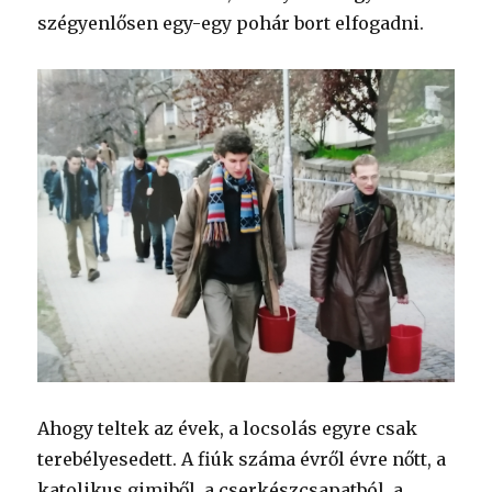
szégyenlősen egy-egy pohár bort elfogadni.
Ahogy teltek az évek, a locsolás egyre csak
terebélyesedett. A fiúk száma évről évre nőtt, a
katolikus gimiből, a cserkészcsapatból, a