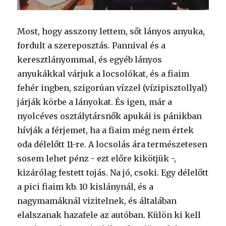
Most, hogy asszony lettem, sőt lányos anyuka,
fordult a szereposztás. Pannival és a
keresztlányommal, és egyéb lányos
anyukákkal várjuk a locsolókat, és a fiaim
fehér ingben, szigorúan vízzel (vízipisztollyal)
járják körbe a lányokat. És igen, már a
nyolcéves osztálytársnők apukái is pánikban
hívják a férjemet, ha a fiaim még nem értek
oda délelőtt 11-re. A locsolás ára természetesen
sosem lehet pénz - ezt előre kikötjük -,
kizárólag festett tojás. Na jó, csoki. Egy délelőtt
a pici fiaim kb. 10 kislánynál, és a
nagymamáknál vizitelnek, és általában
elalszanak hazafele az autóban. Külön ki kell