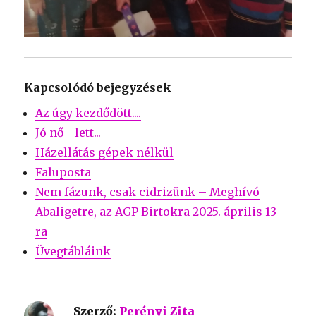
Kapcsolódó bejegyzések
Az úgy kezdődött....
Jó nő - lett...
Házellátás gépek nélkül
Faluposta
Nem fázunk, csak cidrizünk – Meghívó
Abaligetre, az AGP Birtokra 2025. április 13-
ra
Üvegtábláink
Szerző:
Perényi Zita