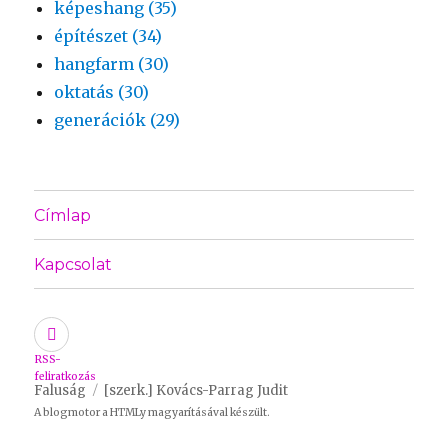
képeshang (35)
építészet (34)
hangfarm (30)
oktatás (30)
generációk (29)
Címlap
Kapcsolat
RSS-
feliratkozás
Faluság
[szerk.] Kovács-Parrag Judit
A blogmotor a
HTMLy
magyarításával készült.