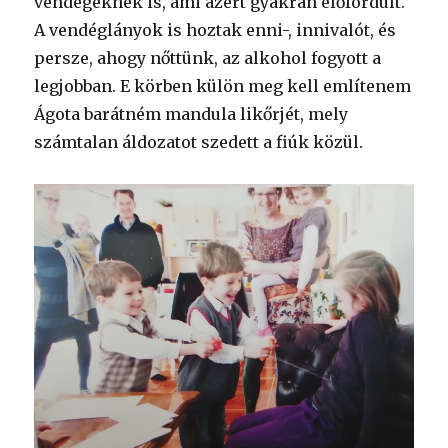
vendégeknek is, ami azért gyakran előfordult.
A vendéglányok is hoztak enni-, innivalót, és
persze, ahogy nőttünk, az alkohol fogyott a
legjobban. E körben külön meg kell említenem
Ágota barátném mandula likőrjét, mely
számtalan áldozatot szedett a fiúk közül.