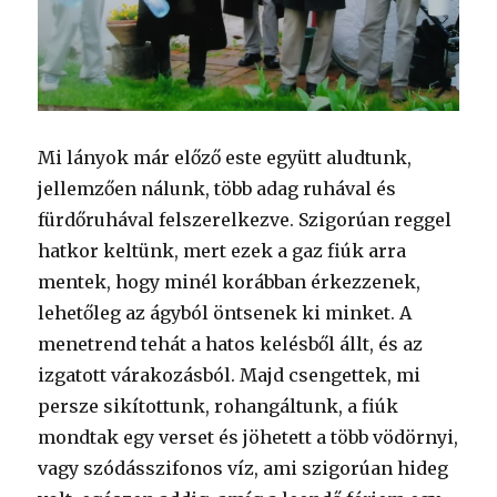
Mi lányok már előző este együtt aludtunk,
jellemzően nálunk, több adag ruhával és
fürdőruhával felszerelkezve. Szigorúan reggel
hatkor keltünk, mert ezek a gaz fiúk arra
mentek, hogy minél korábban érkezzenek,
lehetőleg az ágyból öntsenek ki minket. A
menetrend tehát a hatos kelésből állt, és az
izgatott várakozásból. Majd csengettek, mi
persze sikítottunk, rohangáltunk, a fiúk
mondtak egy verset és jöhetett a több vödörnyi,
vagy szódásszifonos víz, ami szigorúan hideg