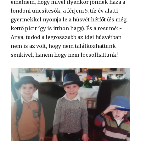
emelnem, hogy mivel ilyenkor jönnek haza a
londoni uncsitesók, a férjem 5, tíz év alatti
gyermekkel nyomja le a húsvét hétfőt (és még
kettő picit így is itthon hagy). És a resumé: -
Anya, tudod a legrosszabb az idei húsvétban
nem is az volt, hogy nem találkozhattunk
senkivel, hanem hogy nem locsolhattunk!