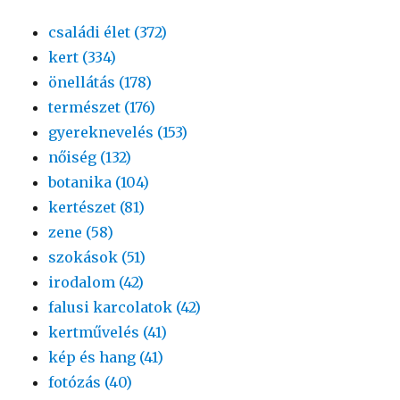
családi élet (372)
kert (334)
önellátás (178)
természet (176)
gyereknevelés (153)
nőiség (132)
botanika (104)
kertészet (81)
zene (58)
szokások (51)
irodalom (42)
falusi karcolatok (42)
kertművelés (41)
kép és hang (41)
fotózás (40)