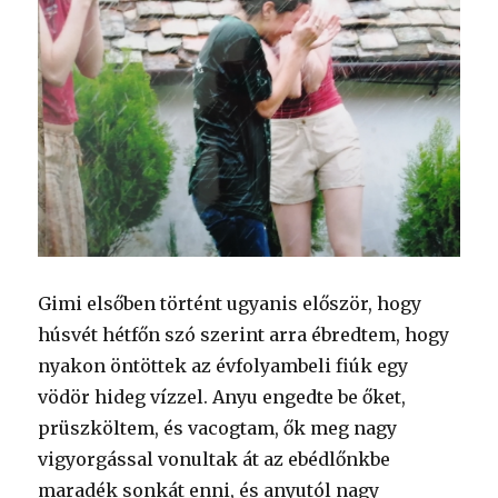
Gimi elsőben történt ugyanis először, hogy
húsvét hétfőn szó szerint arra ébredtem, hogy
nyakon öntöttek az évfolyambeli fiúk egy
vödör hideg vízzel. Anyu engedte be őket,
prüszköltem, és vacogtam, ők meg nagy
vigyorgással vonultak át az ebédlőnkbe
maradék sonkát enni, és anyutól nagy