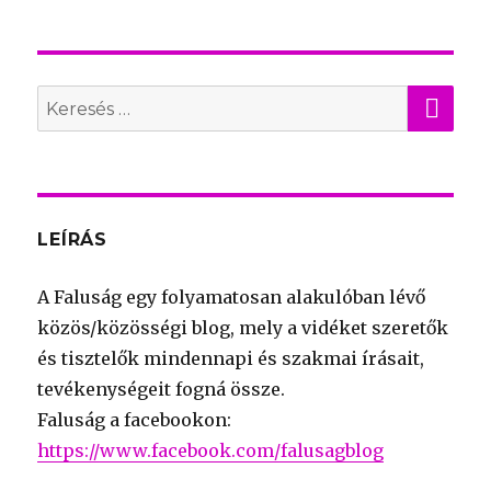
KER
Search
for:
LEÍRÁS
A Faluság egy folyamatosan alakulóban lévő
közös/közösségi blog, mely a vidéket szeretők
és tisztelők mindennapi és szakmai írásait,
tevékenységeit fogná össze.
Faluság a facebookon:
https://www.facebook.com/falusagblog