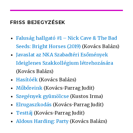
FRISS BEJEGYZÉSEK
Faluság hallgató #1 – Nick Cave & The Bad
Seeds: Bright Horses (2019)
(Kovács Balázs)
Javaslat az NKA Szabadtéri Esőmények
Ideiglenes Szakkollégium létrehozására
(Kovács Balázs)
Hasítóék
(Kovács Balázs)
Műbőreink
(Kovács-Parrag Judit)
Szegények gyümölcse
(Kustos Irma)
Elrugaszkodás
(Kovács-Parrag Judit)
Testtáj
(Kovács-Parrag Judit)
Aldous Harding: Party
(Kovács Balázs)