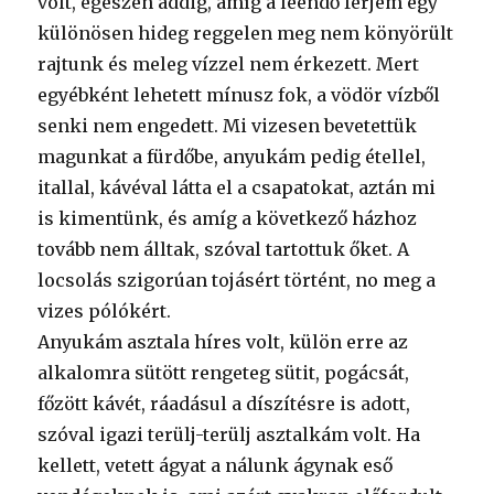
volt, egészen addig, amíg a leendő férjem egy
különösen hideg reggelen meg nem könyörült
rajtunk és meleg vízzel nem érkezett. Mert
egyébként lehetett mínusz fok, a vödör vízből
senki nem engedett. Mi vizesen bevetettük
magunkat a fürdőbe, anyukám pedig étellel,
itallal, kávéval látta el a csapatokat, aztán mi
is kimentünk, és amíg a következő házhoz
tovább nem álltak, szóval tartottuk őket. A
locsolás szigorúan tojásért történt, no meg a
vizes pólókért.
Anyukám asztala híres volt, külön erre az
alkalomra sütött rengeteg sütit, pogácsát,
főzött kávét, ráadásul a díszítésre is adott,
szóval igazi terülj-terülj asztalkám volt. Ha
kellett, vetett ágyat a nálunk ágynak eső