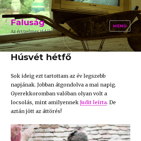
Faluság
MENÜ
Az ért/zelmes vidék
Húsvét hétfő
Sok ideig ezt tartottam az év legszebb
napjának. Jobban átgondolva a mai napig.
Gyerekkoromban valóban olyan volt a
locsolás, mint amilyennek
Judit leírta
. De
aztán jött az áttörés!