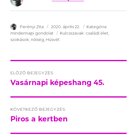
SzerzÅ
Perényi Zita
Közzétéve:
2020. április 22.
Kategória:
Kategória:
mindennapi gondolat
Kulcsszavak:
Kulcsszavak:
családi élet
szokások
nőiség
Húsvét
Post
ELŐZŐ BEJEGYZÉS:
navigation
Vasárnapi képeshang 45.
Előző
bejegyzés:
KÖVETKEZŐ BEJEGYZÉS:
Piros a kertben
Következő
bejegyzés: