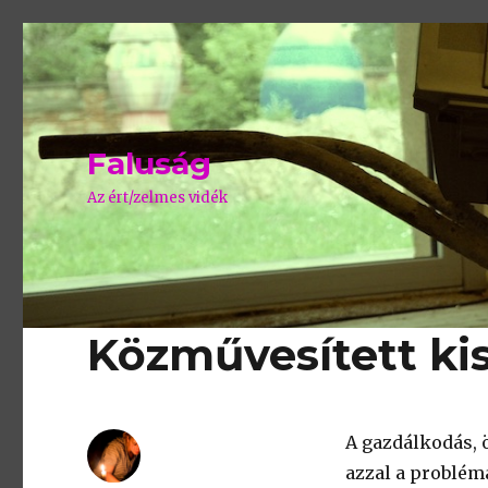
Faluság
Az ért/zelmes vidék
Közművesített kis
A gazdálkodás, 
azzal a problém