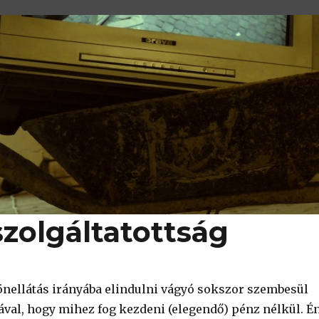
zolgáltatottság
önellátás irányába elindulni vágyó sokszor szembesül
ával, hogy mihez fog kezdeni (elegendő) pénz nélkül. É