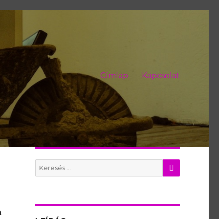
Címlap
Kapcsolat
KERES
Search
for:
n