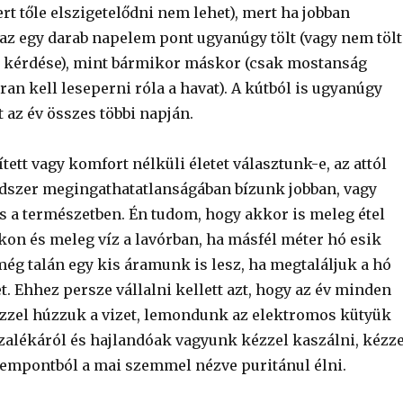
rt tőle elszigetelődni nem lehet), mert ha jobban
z egy darab napelem pont ugyanúgy tölt (vagy nem tölt.
 kérdése), mint bármikor máskor (csak mostanság
an kell leseperni róla a havat). A kútból is ugyanúgy
t az év összes többi napján.
tt vagy komfort nélküli életet választunk-e, az attól
ndszer megingathatatlanságában bízunk jobban, vagy
a természetben. Én tudom, hogy akkor is meleg étel
kon és meleg víz a lavórban, ha másfél méter hó esik
 még talán egy kis áramunk is lesz, ha megtaláljuk a hó
t. Ehhez persze vállalni kellett azt, hogy az év minden
zzel húzzuk a vizet, lemondunk az elektromos kütyük
zalékáról és hajlandóak vagyunk kézzel kaszálni, kézze
empontból a mai szemmel nézve puritánul élni.