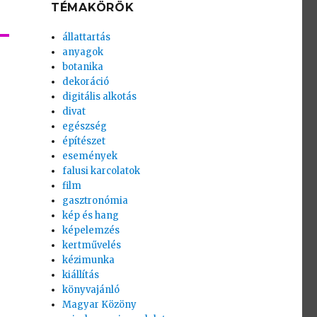
TÉMAKÖRÖK
állattartás
anyagok
botanika
dekoráció
digitális alkotás
divat
egészség
építészet
események
falusi karcolatok
film
gasztronómia
kép és hang
képelemzés
kertművelés
kézimunka
kiállítás
könyvajánló
Magyar Közöny