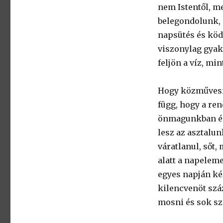
nem Istentől, me
belegondolunk, a
napsütés és köd
viszonylag gyakr
feljön a víz, min
Hogy közművesíte
függ, hogy a re
önmagunkban és 
lesz az asztalun
váratlanul, sőt,
alatt a napeleme
egyes napján ké
kilencvenöt szá
mosni és sok sz