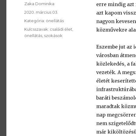
SzerzÅ
Zaka Dominika
erre mindig azt
Közzétéve:
2020. március 03.
azt kapom vissza
Kategória:
Kategória:
önellátás
nagyon kevesen 
Kulcsszavak:
Kulcsszavak:
családi élet
közművekre alap
önellátás
szokások
Eszembe jut az i
városban átmenet
közlekedés, a f
vezeték. A megsz
életét keserítet
infrastruktúrába
baráti beszámol
maradtak közműe
nap megcsörrent
nem szigetelődtü
már kiköltözésü