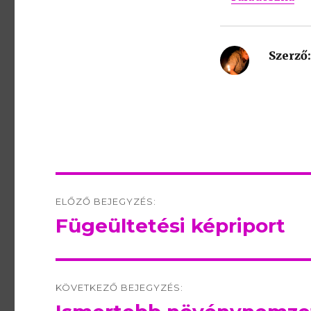
Szerző:
Post
ELŐZŐ BEJEGYZÉS:
navigation
Fügeültetési képriport
Előző
bejegyzés:
KÖVETKEZŐ BEJEGYZÉS:
Következő