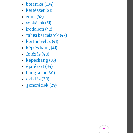
botanika (104)
kertészet (81)
zene (58)
szokások (51)
irodalom (42)
falusi karcolatok (42)
kertművelés (41)
kép és hang (41)
fotózás (40)
képeshang (35)
építészet (34)
hangfarm (30)
oktatás (30)
generációk (29)