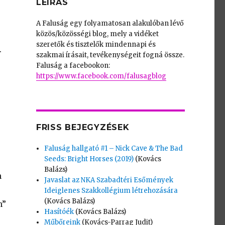
LEÍRÁS
A Faluság egy folyamatosan alakulóban lévő
közös/közösségi blog, mely a vidéket
szeretők és tisztelők mindennapi és
.
szakmai írásait, tevékenységeit fogná össze.
Faluság a facebookon:
https://www.facebook.com/falusagblog
FRISS BEJEGYZÉSEK
Faluság hallgató #1 – Nick Cave & The Bad
Seeds: Bright Horses (2019)
(Kovács
Balázs)
n
Javaslat az NKA Szabadtéri Esőmények
Ideiglenes Szakkollégium létrehozására
(Kovács Balázs)
n”
Hasítóék
(Kovács Balázs)
Műbőreink
(Kovács-Parrag Judit)