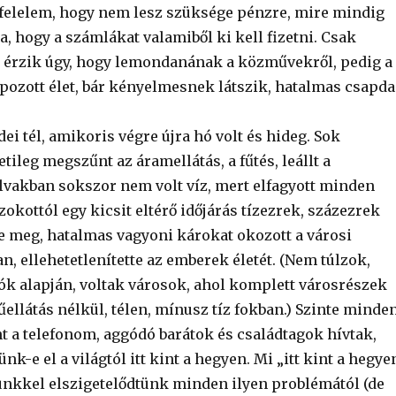
 felelem, hogy nem lesz szüksége pénzre, mire mindig
, hogy a számlákat valamiből ki kell fizetni. Csak
érzik úgy, hogy lemondanának a közművekről, pedig a
ozott élet, bár kényelmesnek látszik, hatalmas csapda
dei tél, amikoris végre újra hó volt és hideg. Sok
ileg megszűnt az áramellátás, a fűtés, leállt a
alvakban sokszor nem volt víz, mert elfagyott minden
okottól egy kicsit eltérő időjárás tízezrek, százezrek
te meg, hatalmas vagyoni károkat okozott a városi
n, ellehetetlenítette az emberek életét. (Nem túlzok,
ók alapján, voltak városok, ahol komplett városrészek
llátás nélkül, télen, mínusz tíz fokban.) Szinte minde
 a telefonom, aggódó barátok és családtagok hívtak,
nk-e el a világtól itt kint a hegyen. Mi „itt kint a hegye
nkkel elszigetelődtünk minden ilyen problémától (de