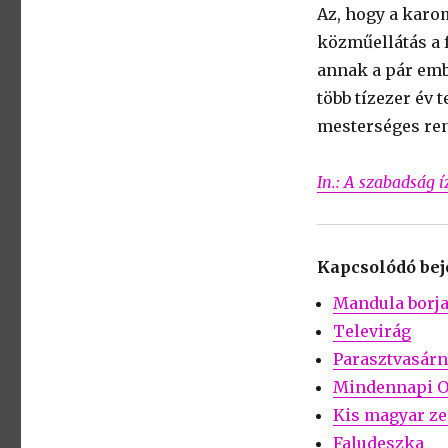
Az, hogy a karo
közműellátás a f
annak a pár emb
több tízezer év 
mesterséges re
In.: A szabadság 
Kapcsolódó be
Mandula borj
Televirág
Parasztvasár
Mindennapi 
Kis magyar ze
Faludeszka