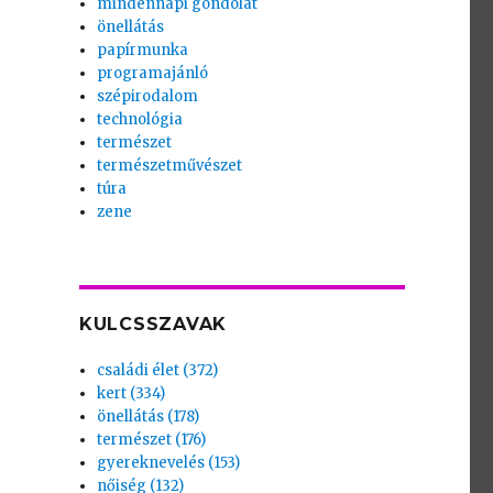
mindennapi gondolat
önellátás
papírmunka
programajánló
szépirodalom
technológia
természet
természetművészet
túra
zene
KULCSSZAVAK
családi élet (372)
kert (334)
önellátás (178)
természet (176)
gyereknevelés (153)
nőiség (132)