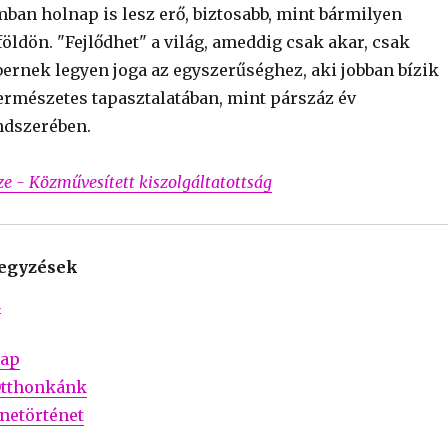
mban holnap is lesz erő, biztosabb, mint bármilyen
öldön. "Fejlődhet" a világ, ameddig csak akar, csak
ernek legyen joga az egyszerűséghez, aki jobban bízik
természetes tapasztalatában, mint párszáz év
ndszerében.
íze - Közművesített kiszolgáltatottság
jegyzések
a
nap
Otthonkánk
netörténet