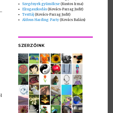
Szegények gyümölcse
(Kustos Irma)
Elrugaszkodás
(Kovács-Parrag Judit)
..
Testtáj
(Kovács-Parrag Judit)
Aldous Harding: Party
(Kovács Balázs)
SZERZŐINK
l