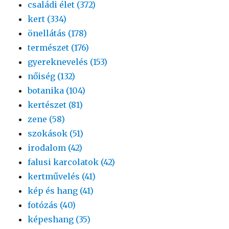
családi élet (372)
kert (334)
önellátás (178)
természet (176)
gyereknevelés (153)
nőiség (132)
botanika (104)
kertészet (81)
zene (58)
szokások (51)
irodalom (42)
falusi karcolatok (42)
kertművelés (41)
kép és hang (41)
fotózás (40)
képeshang (35)