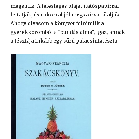
megsütik. A felesleges olajat itatóspapírral
leitatják, és cukorral jól megszórva tálalják.
Ahogy olvasom a könyvet felrémlik a
gyerekkoromból a "bundás alma", igaz, annak
a tésztája inkább egy sűrű palacsintatészta.