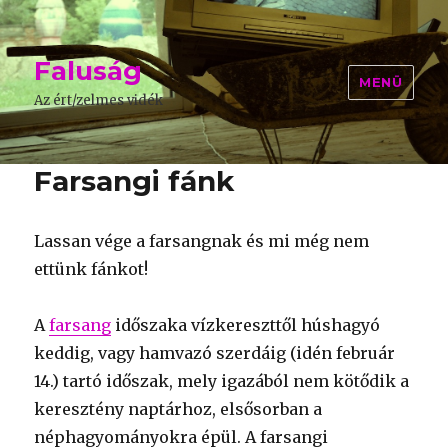
Faluság
MENÜ
Az ért/zelmes vidék
Farsangi fánk
Lassan vége a farsangnak és mi még nem
ettünk fánkot!
A
farsang
időszaka vízkereszttől húshagyó
keddig, vagy hamvazó szerdáig (idén február
14.) tartó időszak, mely igazából nem kötődik a
keresztény naptárhoz, elsősorban a
néphagyományokra épül. A farsangi