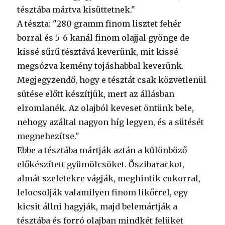
tésztába mártva kisüttetnek."
A tészta: "280 gramm finom lisztet fehér
borral és 5-6 kanál finom olajjal gyönge de
kissé sűrű tésztává keverünk, mit kissé
megsózva kemény tojáshabbal keverünk.
Megjegyzendő, hogy e tésztát csak közvetlenül
sütése előtt készítjük, mert az állásban
elromlanék. Az olajból keveset öntünk bele,
nehogy azáltal nagyon híg legyen, és a sütését
megnehezítse."
Ebbe a tésztába mártják aztán a különböző
előkészített gyümölcsöket. Őszibarackot,
almát szeletekre vágják, meghintik cukorral,
lelocsolják valamilyen finom likőrrel, egy
kicsit állni hagyják, majd belemártják a
tésztába és forró olajban mindkét felüket