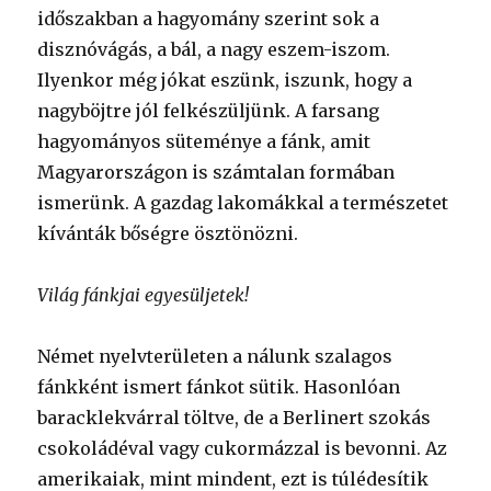
időszakban a hagyomány szerint sok a
disznóvágás, a bál, a nagy eszem-iszom.
Ilyenkor még jókat eszünk, iszunk, hogy a
nagyböjtre jól felkészüljünk. A farsang
hagyományos süteménye a fánk, amit
Magyarországon is számtalan formában
ismerünk. A gazdag lakomákkal a természetet
kívánták bőségre ösztönözni.
Világ fánkjai egyesüljetek!
Német nyelvterületen a nálunk szalagos
fánkként ismert fánkot sütik. Hasonlóan
baracklekvárral töltve, de a Berlinert szokás
csokoládéval vagy cukormázzal is bevonni. Az
amerikaiak, mint mindent, ezt is túlédesítik