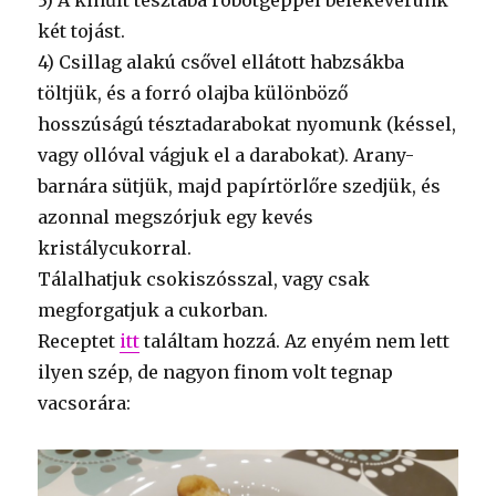
két tojást.
4) Csillag alakú csővel ellátott habzsákba
töltjük, és a forró olajba különböző
hosszúságú tésztadarabokat nyomunk (késsel,
vagy ollóval vágjuk el a darabokat). Arany-
barnára sütjük, majd papírtörlőre szedjük, és
azonnal megszórjuk egy kevés
kristálycukorral.
Tálalhatjuk csokiszósszal, vagy csak
megforgatjuk a cukorban.
Receptet
itt
találtam hozzá. Az enyém nem lett
ilyen szép, de nagyon finom volt tegnap
vacsorára: