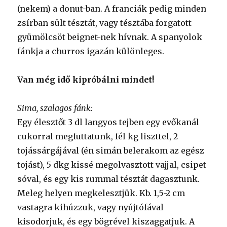
(nekem) a donut-ban. A franciák pedig minden
zsírban sült tésztát, vagy tésztába forgatott
gyümölcsöt beignet-nek hívnak. A spanyolok
fánkja a churros igazán különleges.
Van még idő kipróbálni mindet!
Sima, szalagos fánk:
Egy élesztőt 3 dl langyos tejben egy evőkanál
cukorral megfuttatunk, fél kg liszttel, 2
tojássárgájával (én simán belerakom az egész
tojást), 5 dkg kissé megolvasztott vajjal, csipet
sóval, és egy kis rummal tésztát dagasztunk.
Meleg helyen megkelesztjük. Kb. 1,5-2 cm
vastagra kihúzzuk, vagy nyújtófával
kisodorjuk, és egy bögrével kiszaggatjuk. A