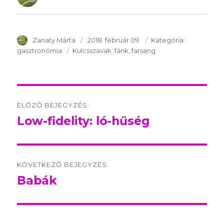
SzerzÅ
Zanaty Márta
Közzétéve:
2018. február 09.
Kategória:
Kategória:
gasztronómia
Kulcsszavak:
Kulcsszavak:
fánk
farsang
Post
ELŐZŐ BEJEGYZÉS:
navigation
Low-fidelity: ló-hűség
Előző
bejegyzés:
KÖVETKEZŐ BEJEGYZÉS:
Babák
Következő
bejegyzés: