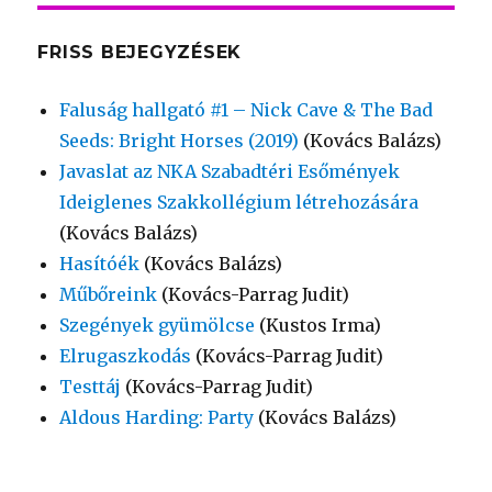
FRISS BEJEGYZÉSEK
Faluság hallgató #1 – Nick Cave & The Bad
Seeds: Bright Horses (2019)
(Kovács Balázs)
Javaslat az NKA Szabadtéri Esőmények
Ideiglenes Szakkollégium létrehozására
(Kovács Balázs)
Hasítóék
(Kovács Balázs)
Műbőreink
(Kovács-Parrag Judit)
Szegények gyümölcse
(Kustos Irma)
Elrugaszkodás
(Kovács-Parrag Judit)
Testtáj
(Kovács-Parrag Judit)
Aldous Harding: Party
(Kovács Balázs)