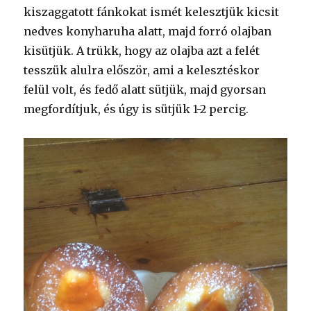
kiszaggatott fánkokat ismét kelesztjük kicsit
nedves konyharuha alatt, majd forró olajban
kisütjük. A trükk, hogy az olajba azt a felét
tesszük alulra először, ami a kelesztéskor
felül volt, és fedő alatt sütjük, majd gyorsan
megfordítjuk, és úgy is sütjük 1-2 percig.