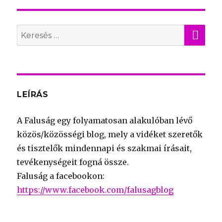
KER
Search
for:
LEÍRÁS
A Faluság egy folyamatosan alakulóban lévő
közös/közösségi blog, mely a vidéket szeretők
és tisztelők mindennapi és szakmai írásait,
tevékenységeit fogná össze.
Faluság a facebookon:
https://www.facebook.com/falusagblog