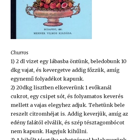
Churros
1) 2 dl vizet egy lábasba öntünk, beledobunk 10
dkg vajat, és kevergetve addig főzzük, amíg
egynemű folyadékot kapunk.
2) 20dkg lisztben elkeverünk 1 evőkanál
cukrot, egy csipet sót, és folyamatos keverés
mellett a vajas elegyhez adjuk. Tehetünk bele
reszelt citromhéjat is. Addig keverjük, amíg az
edény falától elválik, és szép tésztagombócot
nem kapunk. Hagyjuk kihűlni.
3) A kihűlt tésztába robotgéppel belekeverünk