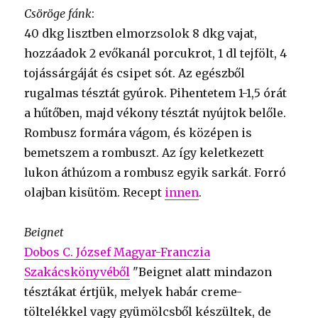
Csöröge fánk
:
40 dkg lisztben elmorzsolok 8 dkg vajat,
hozzáadok 2 evőkanál porcukrot, 1 dl tejfölt, 4
tojássárgáját és csipet sót. Az egészből
rugalmas tésztát gyúrok. Pihentetem 1-1,5 órát
a hűtőben, majd vékony tésztát nyújtok belőle.
Rombusz formára vágom, és középen is
bemetszem a rombuszt. Az így keletkezett
lukon áthúzom a rombusz egyik sarkát. Forró
olajban kisütöm. Recept
innen
.
Beignet
Dobos C. József Magyar-Franczia
Szakácskönyvéből
"Beignet alatt mindazon
tésztákat értjük, melyek habár creme-
töltelékkel vagy gyümölcsből készültek, de