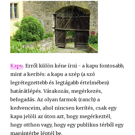
Kapu
. Erről külön kéne írni - a kapu fontosabb,
mint a kerítés: a kapu a szép (a szó
legrétegzettebb és legtágabb értelmében)
határátlépés. Várakozás, megérkezés,
befogadás. Az olyan farmok (ranch) a
kedvenceim, ahol nincsen kerítés, csak egy
kapu jelöli az úton azt, hogy megérkeztél,
hogy otthon vagy, hogy egy publikus térből egy
magántérbe léptél be.