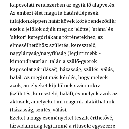
kapcsolati rendszerben az egyik fő alapvetés.
Az emberi élet maga is határátlépések,
tulajdonképpen határkövek köré rendeződik:
ezek a jelölők adják meg az 'előtte', 'utána' és
'akkor' kategóriákat a történetekhez, az
elmesélhetőhöz: születés, keresztelő,
nagylányság/nagyfiúság (legintimebb -
kimondhatatlan: talán a szülő-gyerek
kapcsolat zárulása?), házasság, szülés, válás,
halál. Az megint más kérdés, hogy melyek
azok, amelyeket kijelölnek számunkra
(születés, keresztelő, halál), és melyek azok az
aktusok, amelyeket mi magunk alakíthatunk
(házasság, szülés, válás).
Ezeket a nagy eseményeket teszik érthetővé,
társadalmilag legitimmé a rítusok: egyszerre