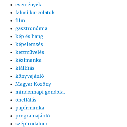
események
falusi karcolatok
film
gasztronómia
kép és hang
képelemzés
kertművelés
kézimunka
kiállítás
könyvajánló
Magyar Közöny
mindennapi gondolat
önellátás
papírmunka
programajánló
szépirodalom