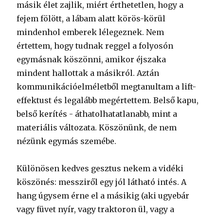
másik élet zajlik, miért érthetetlen, hogy a
fejem fölött, a lábam alatt körös-körül
mindenhol emberek lélegeznek. Nem
értettem, hogy tudnak reggel a folyosón
egymásnak köszönni, amikor éjszaka
mindent hallottak a másikról. Aztán
kommunikációelméletből megtanultam a lift-
effektust és legalább megértettem. Belső kapu,
belső kerítés - áthatolhatatlanabb, mint a
materiális változata. Köszönünk, de nem
nézünk egymás szemébe.
Különösen kedves gesztus nekem a vidéki
köszönés: messziről egy jól látható intés. A
hang úgysem érne el a másikig (aki ugyebár
vagy füvet nyír, vagy traktoron ül, vagy a