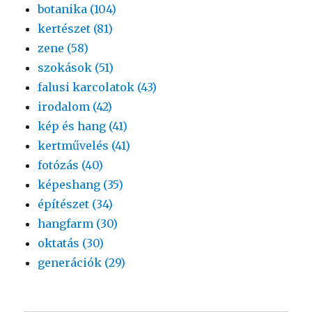
botanika (104)
kertészet (81)
zene (58)
szokások (51)
falusi karcolatok (43)
irodalom (42)
kép és hang (41)
kertművelés (41)
fotózás (40)
képeshang (35)
építészet (34)
hangfarm (30)
oktatás (30)
generációk (29)