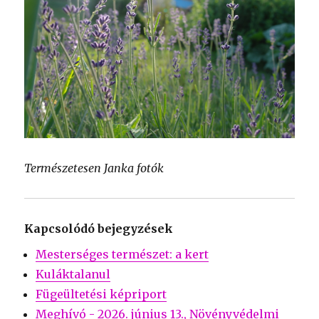
Természetesen Janka fotók
Kapcsolódó bejegyzések
Mesterséges természet: a kert
Kuláktalanul
Fügeültetési képriport
Meghívó - 2026. június 13., Növényvédelmi