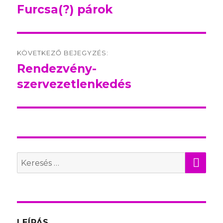
navigation
Furcsa(?) párok
Előző
bejegyzés:
KÖVETKEZŐ BEJEGYZÉS:
Rendezvény-
Következő
szervezetlenkedés
bejegyzés:
KER
Search
for:
LEÍRÁS