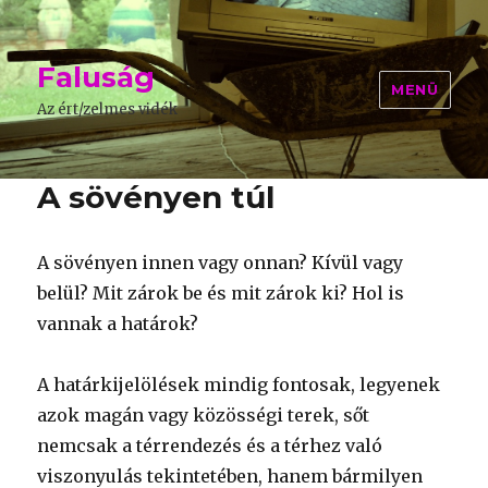
Faluság
MENÜ
Az ért/zelmes vidék
A sövényen túl
A sövényen innen vagy onnan? Kívül vagy
belül? Mit zárok be és mit zárok ki? Hol is
vannak a határok?
A határkijelölések mindig fontosak, legyenek
azok magán vagy közösségi terek, sőt
nemcsak a térrendezés és a térhez való
viszonyulás tekintetében, hanem bármilyen