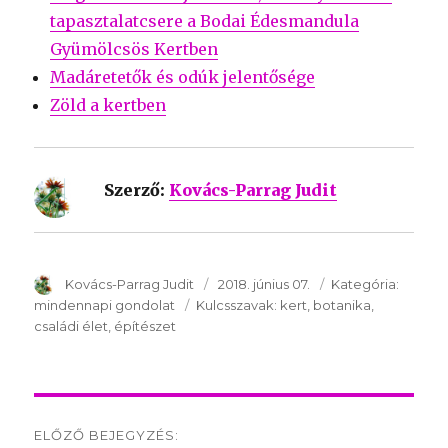
tapasztalatcsere a Bodai Édesmandula
Gyümölcsös Kertben
Madáretetők és odúk jelentősége
Zöld a kertben
Szerző:
Kovács-Parrag Judit
SzerzÅ
Kovács-Parrag Judit
Közzétéve:
2018. június 07.
Kategória:
Kategór
mindennapi gondolat
Kulcsszavak:
Kulcsszavak:
kert
botanika
családi élet
építészet
Post
ELŐZŐ BEJEGYZÉS: