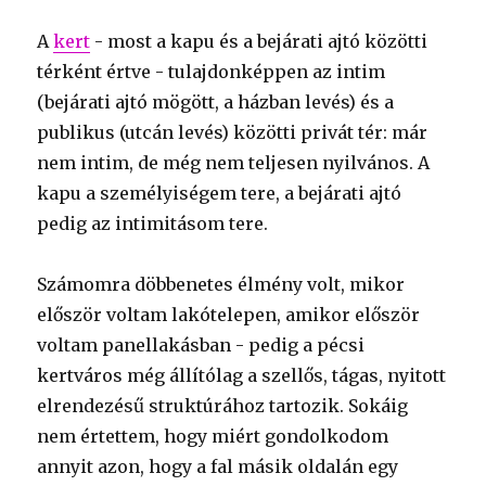
A
kert
- most a kapu és a bejárati ajtó közötti
térként értve - tulajdonképpen az intim
(bejárati ajtó mögött, a házban levés) és a
publikus (utcán levés) közötti privát tér: már
nem intim, de még nem teljesen nyilvános. A
kapu a személyiségem tere, a bejárati ajtó
pedig az intimitásom tere.
Számomra döbbenetes élmény volt, mikor
először voltam lakótelepen, amikor először
voltam panellakásban - pedig a pécsi
kertváros még állítólag a szellős, tágas, nyitott
elrendezésű struktúrához tartozik. Sokáig
nem értettem, hogy miért gondolkodom
annyit azon, hogy a fal másik oldalán egy