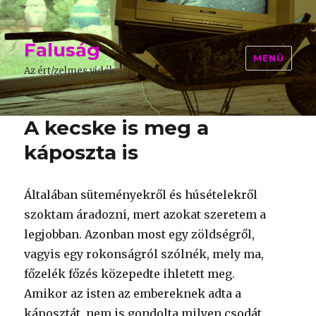
Faluság
MENÜ
Az ért/zelmes vidék
A kecske is meg a
káposzta is
Általában süteményekről és húsételekről
szoktam áradozni, mert azokat szeretem a
legjobban. Azonban most egy zöldségről,
vagyis egy rokonságról szólnék, mely ma,
főzelék főzés közepedte ihletett meg.
Amikor az isten az embereknek adta a
káposztát, nem is gondolta milyen csodát