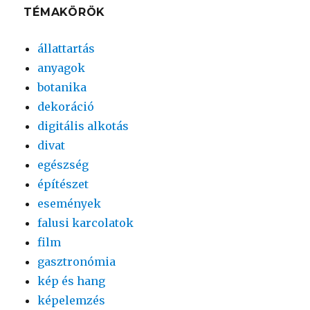
TÉMAKÖRÖK
állattartás
anyagok
botanika
dekoráció
digitális alkotás
divat
egészség
építészet
események
falusi karcolatok
film
gasztronómia
kép és hang
képelemzés