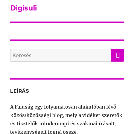
Digisuli
Következő
bejegyzés:
KER
Search
for:
LEÍRÁS
A Faluság egy folyamatosan alakulóban lévő
közös/közösségi blog, mely a vidéket szeretők
és tisztelők mindennapi és szakmai írásait,
tevékenységeit fogná össze.