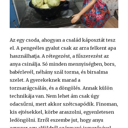
Az egy csoda, ahogyan a család káposztát tesz
el. A pengeéles gyalut csak az arra felkent apa
használhatja. A rétegezést, a fűszerezést az
anya csinálja. Só minden mennyiségben, bors,
babérlevél, néhány szál torma, és birsalma
szelet. A gyerekeknek marad a
torzsarágcsálás, és a döngölés. Annak külön
technikája van. Nem lehet ám csak úgy
odacsűrni, mert akkor szétcsapódik. Finoman,
kis ejtésekkel, körbe araszolni, egyenletesen
ledöngölni. Erről eszembe jut, hogy anyu