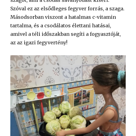
szagot, ami a csodás savanyodást kíséri.
Szóval ez az elsődleges fegyver forrás, a szaga.
Másodsorban viszont a hatalmas c-vitamin
tartalma, és a csodálatos élettani hatásai,
amivel a téli időszakban segíti a fogyasztóját,
az az igazi fegyvertény!