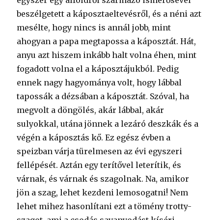
egyszer egy alföldről származó ismerősével
beszélgetett a káposztaeltevésről, és a néni azt
mesélte, hogy nincs is annál jobb, mint
ahogyan a papa megtapossa a káposztát. Hát,
anyu azt hiszem inkább halt volna éhen, mint
fogadott volna el a káposztájukból. Pedig
ennek nagy hagyománya volt, hogy lábbal
tapossák a dézsában a káposztát. Szóval, ha
megvolt a döngölés, akár lábbal, akár
sulyokkal, utána jönnek a lezáró deszkák és a
végén a káposztás kő. Ez egész évben a
speizban várja türelmesen az évi egyszeri
fellépését. Aztán egy terítővel leterítik, és
várnak, és várnak és szagolnak. Na, amikor
jön a szag, lehet kezdeni lemosogatni! Nem
lehet mihez hasonlítani ezt a tömény trotty-