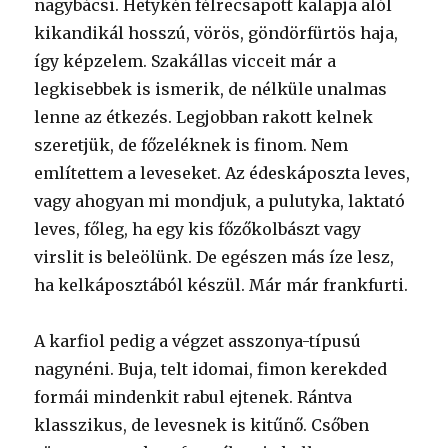
nagybácsi. Hetykén félrecsapott kalapja alól
kikandikál hosszú, vörös, göndörfürtös haja,
így képzelem. Szakállas vicceit már a
legkisebbek is ismerik, de nélküle unalmas
lenne az étkezés. Legjobban rakott kelnek
szeretjük, de főzeléknek is finom. Nem
említettem a leveseket. Az édeskáposzta leves,
vagy ahogyan mi mondjuk, a pulutyka, laktató
leves, főleg, ha egy kis főzőkolbászt vagy
virslit is beleölünk. De egészen más íze lesz,
ha kelkáposztából készül. Már már frankfurti.
A karfiol pedig a végzet asszonya-típusú
nagynéni. Buja, telt idomai, fimon kerekded
formái mindenkit rabul ejtenek. Rántva
klasszikus, de levesnek is kitűnő. Csőben