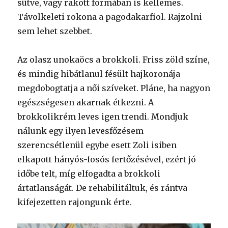
sütve, vagy rakott formában is kellemes.
Távolkeleti rokona a pagodakarfiol. Rajzolni
sem lehet szebbet.
Az olasz unokaöcs a brokkoli. Friss zöld színe,
és mindig hibátlanul fésült hajkoronája
megdobogtatja a női szíveket. Pláne, ha nagyon
egészségesen akarnak étkezni. A
brokkolikrém leves igen trendi. Mondjuk
nálunk egy ilyen levesfőzésem
szerencsétlenül egybe esett Zoli isiben
elkapott hányós-fosós fertőzésével, ezért jó
időbe telt, míg elfogadta a brokkoli
ártatlanságát. De rehabilitáltuk, és rántva
kifejezetten rajongunk érte.