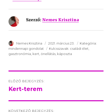
Szerző:
Nemes Krisztina
SzerzÅ
Nemes Krisztina
Közzétéve:
2021. március 23.
Kategória:
Kategóri
mindennapi gondolat
Kulcsszavak:
Kulcsszavak:
családi élet
gasztronómia
kert
önellátás
káposzta
Post
ELŐZŐ BEJEGYZÉS:
navigation
Kert-terem
Előző
bejegyzés:
KÖVETKEZŐ BEJEGYZÉS: