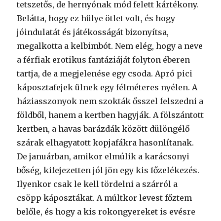
tetszetős, de hernyónak mód felett kártékony.
Belátta, hogy ez hülye ötlet volt, és hogy
jóindulatát és játékosságát bizonyítsa,
megalkotta a kelbimbót. Nem elég, hogy a neve
a férfiak erotikus fantáziáját folyton éberen
tartja, de a megjelenése egy csoda. Apró pici
káposztafejek ülnek egy félméteres nyélen. A
háziasszonyok nem szokták ősszel felszedni a
földből, hanem a kertben hagyják. A fölszántott
kertben, a havas barázdák között dülöngélő
szárak elhagyatott kopjafákra hasonlítanak.
De januárban, amikor elmúlik a karácsonyi
bőség, kifejezetten jól jön egy kis főzelékezés.
Ilyenkor csak le kell tördelni a szárról a
csöpp káposztákat. A múltkor levest főztem
belőle, és hogy a kis rokongyereket is evésre