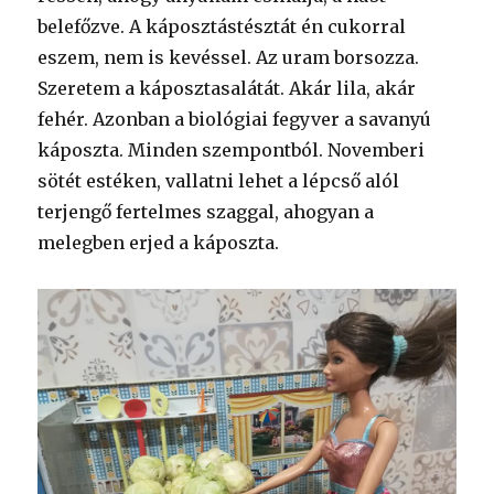
belefőzve. A káposztástésztát én cukorral
eszem, nem is kevéssel. Az uram borsozza.
Szeretem a káposztasalátát. Akár lila, akár
fehér. Azonban a biológiai fegyver a savanyú
káposzta. Minden szempontból. Novemberi
sötét estéken, vallatni lehet a lépcső alól
terjengő fertelmes szaggal, ahogyan a
melegben erjed a káposzta.