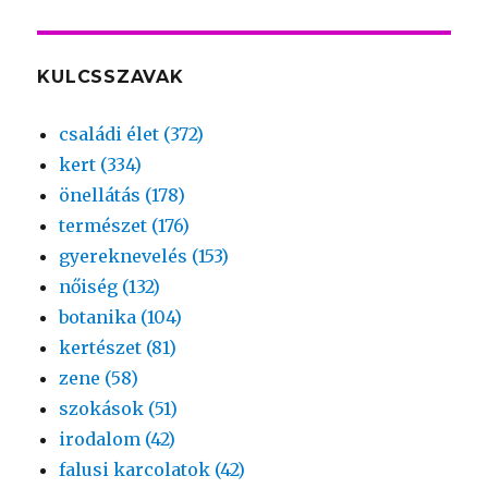
KULCSSZAVAK
családi élet (372)
kert (334)
önellátás (178)
természet (176)
gyereknevelés (153)
nőiség (132)
botanika (104)
kertészet (81)
zene (58)
szokások (51)
irodalom (42)
falusi karcolatok (42)