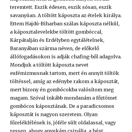
teremtett. Eszik édesen, eszik sósan, eszik
savanyúan. A töltött káposzta az ételek királya.
Ettem Hajdú-Biharban szálas káposzta nélkül,
a káposztalevelekbe töltött gombóccal,
Kárpátalján és Erdélyben egytálételnek,
Baranyában szárma néven, de előkelő
állófogadásokon is adják chafing-ből adagolva.
Mondjuk a töltött káposzta nevet
eufémizmusnak tartom, mert én annyit töltök
töltéssel, amíg az edénybe rakom a káposztát,
mert bizony én gombócokba valósítom meg
magam. Szóval inkább mondanám a főztömet
gombócos káposztának. De a paradicsomos
káposztát is nagyon szeretem. Olyan
főzelékfélének is, jóféle sült oldalassal, vagy
ressen, ahogy anyukám csinálja, a húst