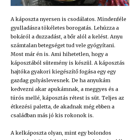
A káposzta nyersen is csodálatos. Mindenféle
gyulladásra tökéletes borogatás. Lehúzza a
bokáról a duzzadást, a bőr alól a kelést. Anyu
számtalan betegséget tud vele gyógyítani.
Most már én is. Ami hihetetlen, hogy a
káposztából sütemény is készül. A káposztás
hajtóka gyakori kiegészítő fogása egy egy
gazdag gulyáslevesnek. De ha anyukám
kedvezni akar apukámnak, a meggyes és a
túrós mellé, káposztás rétest is süt. Teljes az
étkezési paletta, de akadnak még ebben a
családban más jó kis rokonok is.
A kelkáposzta olyan, mint egy bolondos