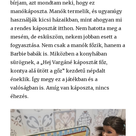
bírjam, azt mondtam neki, hogy ez
manókáposzta. Manók termelik, és ugyanúgy
használják kicsi házaikban, mint ahogyan mi
a rendes káposztát itthon. Nem hatotta meg a
mesém, de esküszöm, nekem jobban esett a
fogyasztása. Nem csak a manók főzik, hanem a
Barbie babák is. Miközben a konyhában
sürögnek, a „Hej Vargáné káposztát főz,
kontya alá ütött a gőz” kezdetű népdalt
éneklik. Így megy ez a játékban és a
valóságban is. Amíg van káposzta, nincs
éhezés.