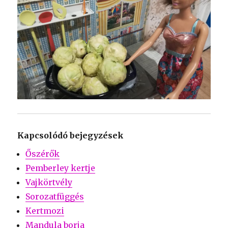
Kapcsolódó bejegyzések
Őszérők
Pemberley kertje
Vajkörtvély
Sorozatfüggés
Kertmozi
Mandula borja