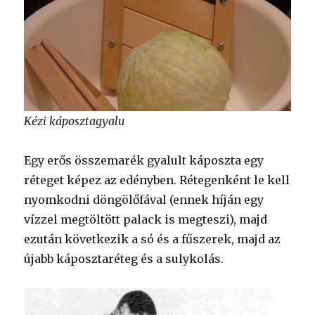
Kézi káposztagyalu
Egy erős összemarék gyalult káposzta egy
réteget képez az edényben. Rétegenként le kell
nyomkodni döngölőfával (ennek híján egy
vízzel megtöltött palack is megteszi), majd
ezután következik a só és a fűszerek, majd az
újabb káposztaréteg és a sulykolás.