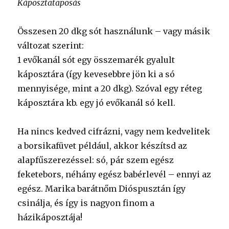
Káposztataposás
Összesen 20 dkg sót használunk – vagy másik
változat szerint:
1 evőkanál sót egy összemarék gyalult
káposztára (így kevesebbre jön ki a só
mennyisége, mint a 20 dkg). Szóval egy réteg
káposztára kb. egy jó evőkanál só kell.
Ha nincs kedved cifrázni, vagy nem kedvelitek
a borsikafüvet például, akkor készítsd az
alapfűszerezéssel: só, pár szem egész
feketebors, néhány egész babérlevél – ennyi az
egész. Marika barátnőm Dióspusztán így
csinálja, és így is nagyon finom a
házikáposztája!