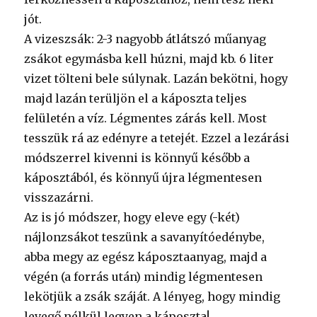
jót.
A vizeszsák: 2-3 nagyobb átlátszó műanyag
zsákot egymásba kell húzni, majd kb. 6 liter
vizet tölteni bele súlynak. Lazán bekötni, hogy
majd lazán terüljön el a káposzta teljes
felületén a víz. Légmentes zárás kell. Most
tesszük rá az edényre a tetejét. Ezzel a lezárási
módszerrel kivenni is könnyű később a
káposztából, és könnyű újra légmentesen
visszazárni.
Az is jó módszer, hogy eleve egy (-két)
nájlonzsákot teszünk a savanyítóedénybe,
abba megy az egész káposztaanyag, majd a
végén (a forrás után) mindig légmentesen
lekötjük a zsák száját. A lényeg, hogy mindig
levegő nélkül legyen a káposzta!