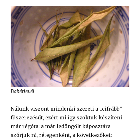
Babérlevél
Nálunk viszont mindenki szereti a „cifrább”
fűszerezésűt, ezért mi így szoktuk készíteni
már régóta: a már ledöngölt káposztára
szórjuk rá, rétegenként, a következőket: