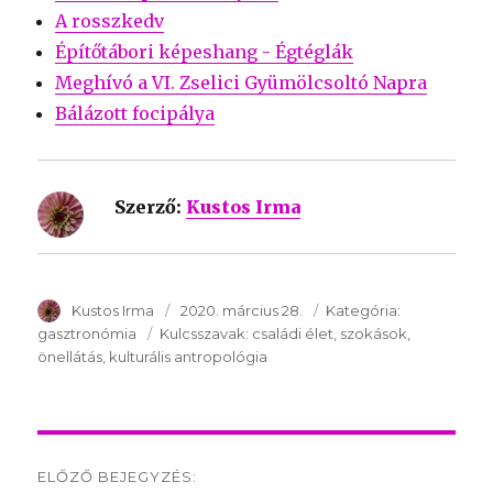
A rosszkedv
Építőtábori képeshang - Égtéglák
Meghívó a VI. Zselici Gyümölcsoltó Napra
Bálázott focipálya
Szerző:
Kustos Irma
SzerzÅ
Kustos Irma
Közzétéve:
2020. március 28.
Kategória:
Kategória:
gasztronómia
Kulcsszavak:
Kulcsszavak:
családi élet
szokások
önellátás
kulturális antropológia
Post
ELŐZŐ BEJEGYZÉS: