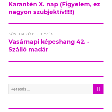
navigation
Karantén X. nap (Figyelem, ez
Előző
nagyon szubjektív!!!!!)
bejegyzés:
KÖVETKEZŐ BEJEGYZÉS:
Vasárnapi képeshang 42. -
Következő
Szálló madár
bejegyzés:
KER
Search
for: