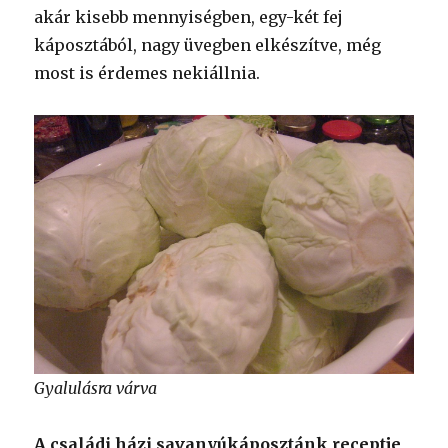
akár kisebb mennyiségben, egy-két fej
káposztából, nagy üvegben elkészítve, még
most is érdemes nekiállnia.
Gyalulásra várva
A családi házi savanyúkáposztánk receptje