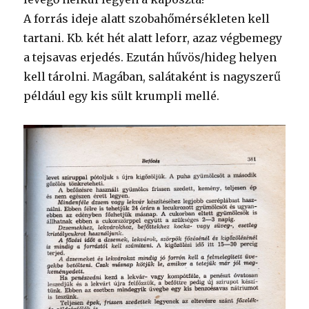
A forrás ideje alatt szobahőmérsékleten kell
tartani. Kb. két hét alatt leforr, azaz végbemegy
a tejsavas erjedés. Ezután hűvös/hideg helyen
kell tárolni. Magában, salátaként is nagyszerű
például egy kis sült krumpli mellé.