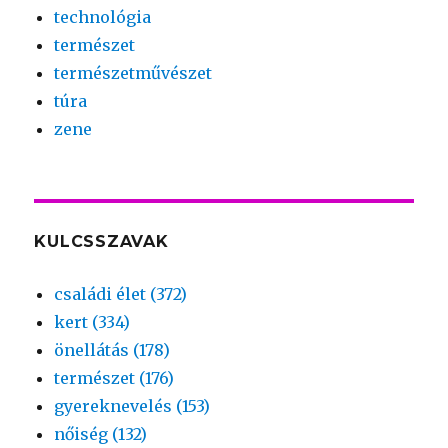
technológia
természet
természetművészet
túra
zene
KULCSSZAVAK
családi élet (372)
kert (334)
önellátás (178)
természet (176)
gyereknevelés (153)
nőiség (132)