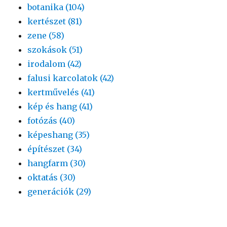
botanika (104)
kertészet (81)
zene (58)
szokások (51)
irodalom (42)
falusi karcolatok (42)
kertművelés (41)
kép és hang (41)
fotózás (40)
képeshang (35)
építészet (34)
hangfarm (30)
oktatás (30)
generációk (29)