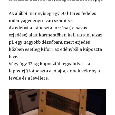
Az alábbi mennyiség egy 50 literes fedeles
műanyagedényre van számítva.
Az edényt a káposzta forrása (tejsavas
erjedése) alatt kármentőben kell tartani (azaz
pl. egy nagyobb dézsában), mert erjedés
közben esetleg kiforr az edényből a káposzta
leve.
Végy úgy 32 kg káposztát legyalulva – a
laposfejű káposzta a jófajta, annak vékony a
levele és a levélere.