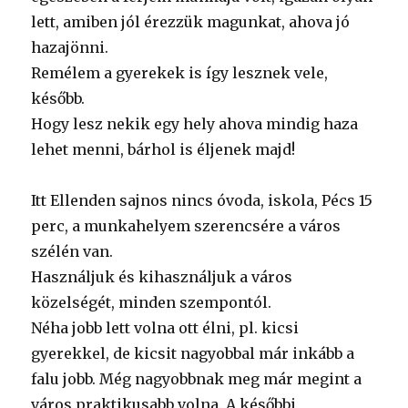
lett, amiben jól érezzük magunkat, ahova jó
hazajönni.
Remélem a gyerekek is így lesznek vele,
később.
Hogy lesz nekik egy hely ahova mindig haza
lehet menni, bárhol is éljenek majd!
Itt Ellenden sajnos nincs óvoda, iskola, Pécs 15
perc, a munkahelyem szerencsére a város
szélén van.
Használjuk és kihasználjuk a város
közelségét, minden szempontól.
Néha jobb lett volna ott élni, pl. kicsi
gyerekkel, de kicsit nagyobbal már inkább a
falu jobb. Még nagyobbnak meg már megint a
város praktikusabb volna. A későbbi