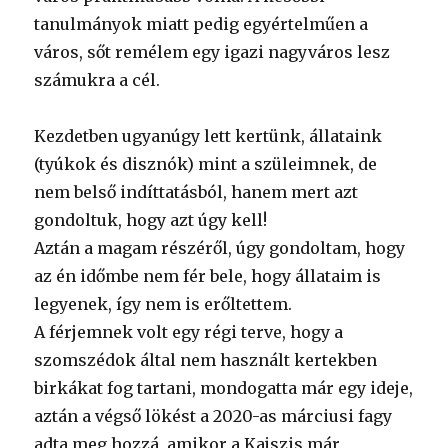
tanulmányok miatt pedig egyértelműen a
város, sőt remélem egy igazi nagyváros lesz
számukra a cél.
Kezdetben ugyanúgy lett kertünk, állataink
(tyúkok és disznók) mint a szüleimnek, de
nem belső indíttatásból, hanem mert azt
gondoltuk, hogy azt úgy kell!
Aztán a magam részéről, úgy gondoltam, hogy
az én időmbe nem fér bele, hogy állataim is
legyenek, így nem is erőltettem.
A férjemnek volt egy régi terve, hogy a
szomszédok által nem használt kertekben
birkákat fog tartani, mondogatta már egy ideje,
aztán a végső lökést a 2020-as márciusi fagy
adta meg hozzá, amikor a Kajszis már