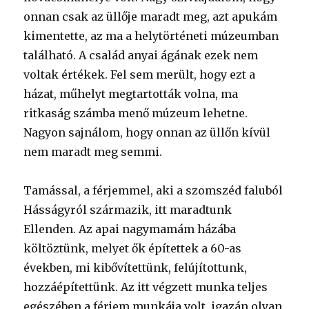
onnan csak az üllője maradt meg, azt apukám
kimentette, az ma a helytörténeti múzeumban
található. A család anyai ágának ezek nem
voltak értékek. Fel sem merült, hogy ezt a
házat, műhelyt megtartották volna, ma
ritkaság számba menő múzeum lehetne.
Nagyon sajnálom, hogy onnan az üllőn kívül
nem maradt meg semmi.
Tamással, a férjemmel, aki a szomszéd faluból
Hásságyról származik, itt maradtunk
Ellenden. Az apai nagymamám házába
költöztünk, melyet ők építettek a 60-as
években, mi kibővítettünk, felújítottunk,
hozzáépítettünk. Az itt végzett munka teljes
egészében a férjem munkája volt, igazán olyan