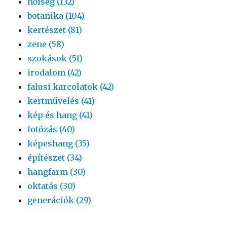
nőiség (132)
botanika (104)
kertészet (81)
zene (58)
szokások (51)
irodalom (42)
falusi karcolatok (42)
kertművelés (41)
kép és hang (41)
fotózás (40)
képeshang (35)
építészet (34)
hangfarm (30)
oktatás (30)
generációk (29)