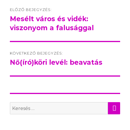
Post
ELŐZŐ BEJEGYZÉS:
navigation
Mesélt város és vidék:
Előző
viszonyom a falusággal
bejegyzés:
KÖVETKEZŐ BEJEGYZÉS:
Nő(író)köri levél: beavatás
Következő
bejegyzés:
KER
Search
for: