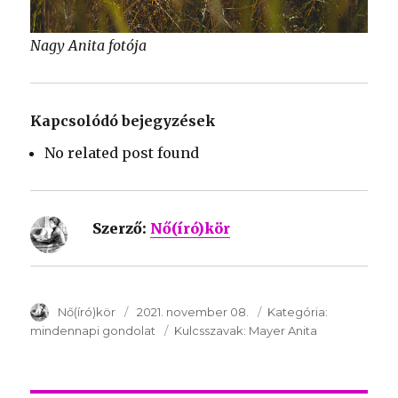
Nagy Anita fotója
Kapcsolódó bejegyzések
No related post found
Szerző:
Nő(író)kör
SzerzÅ
Nő(író)kör
Közzétéve:
2021. november 08.
Kategória:
Kategória:
mindennapi gondolat
Kulcsszavak:
Kulcsszavak:
Mayer Anita