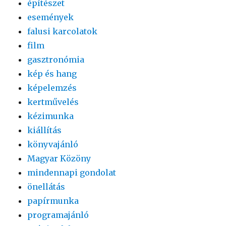
építészet
események
falusi karcolatok
film
gasztronómia
kép és hang
képelemzés
kertművelés
kézimunka
kiállítás
könyvajánló
Magyar Közöny
mindennapi gondolat
önellátás
papírmunka
programajánló