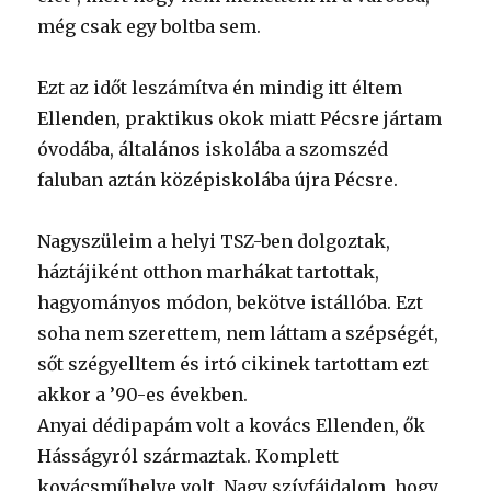
még csak egy boltba sem.
Ezt az időt leszámítva én mindig itt éltem
Ellenden, praktikus okok miatt Pécsre jártam
óvodába, általános iskolába a szomszéd
faluban aztán középiskolába újra Pécsre.
Nagyszüleim a helyi TSZ-ben dolgoztak,
háztájiként otthon marhákat tartottak,
hagyományos módon, bekötve istállóba. Ezt
soha nem szerettem, nem láttam a szépségét,
sőt szégyelltem és irtó cikinek tartottam ezt
akkor a ’90-es években.
Anyai dédipapám volt a kovács Ellenden, ők
Hásságyról származtak. Komplett
kovácsműhelye volt. Nagy szívfájdalom, hogy