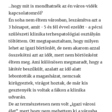
…hogy mit is mondhatnék az én város-vidék
kapcsolatomról?
Én soha nem éltem városban, leszámítva azt a
3 hónapot, amit - 5 és fél évvel ezelőtt - a pécsi
szülészeti klinika terhespatológiai osztályán
töltöttem. Ott megtapasztaltam, hogy milyen
lehet az igazi börtönlét, de nem akarom azzal
összekötni azt az időt, mert nem börtönként
éltem meg. Ami különösen megmaradt, hogy a
látótér beszűkült, azalatt az idő alatt
lebontották a magasházat, nemcsak
kirügyeztek, virágot hoztak, de már kis
gesztenyék is voltak a fákon a klinika
udvarán.
De az természetesen nem volt „igazi városi
élet”, mert hogy nem mehettem ki a városba,