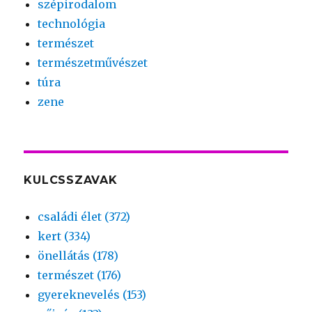
szépirodalom
technológia
természet
természetművészet
túra
zene
KULCSSZAVAK
családi élet (372)
kert (334)
önellátás (178)
természet (176)
gyereknevelés (153)