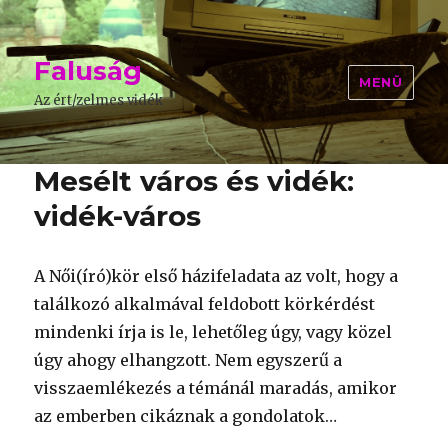
Faluság
MENÜ
Az ért/zelmes vidék
Mesélt város és vidék:
vidék-város
A Női(író)kör első házifeladata az volt, hogy a
találkozó alkalmával feldobott körkérdést
mindenki írja is le, lehetőleg úgy, vagy közel
úgy ahogy elhangzott. Nem egyszerű a
visszaemlékezés a témánál maradás, amikor
az emberben cikáznak a gondolatok…