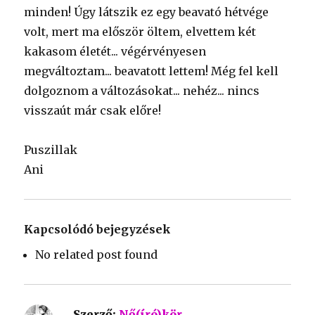
minden! Úgy látszik ez egy beavató hétvége
volt, mert ma először öltem, elvettem két
kakasom életét... végérvényesen
megváltoztam... beavatott lettem! Még fel kell
dolgoznom a változásokat... nehéz... nincs
visszaút már csak előre!
Puszillak
Ani
Kapcsolódó bejegyzések
No related post found
Szerző:
Nő(író)kör