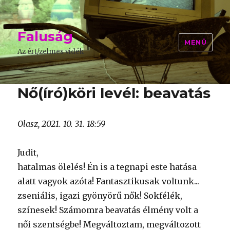
Faluság
MENÜ
Az ért/zelmes vidék
Nő(író)köri levél: beavatás
Olasz, 2021. 10. 31. 18:59
Judit,
hatalmas ölelés! Én is a tegnapi este hatása
alatt vagyok azóta! Fantasztikusak voltunk...
zseniális, igazi gyönyörű nők! Sokfélék,
színesek! Számomra beavatás élmény volt a
női szentségbe! Megváltoztam, megváltozott