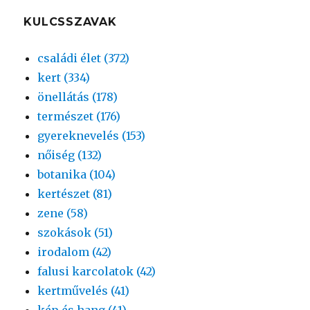
KULCSSZAVAK
családi élet (372)
kert (334)
önellátás (178)
természet (176)
gyereknevelés (153)
nőiség (132)
botanika (104)
kertészet (81)
zene (58)
szokások (51)
irodalom (42)
falusi karcolatok (42)
kertművelés (41)
kép és hang (41)