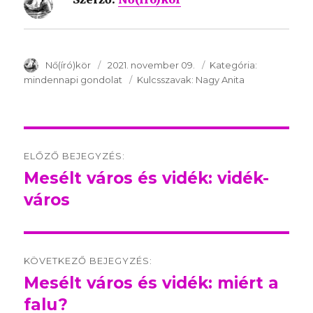
SzerzÅ
Nő(író)kör
Közzétéve:
2021. november 09.
Kategória:
Kategória:
mindennapi gondolat
Kulcsszavak:
Kulcsszavak:
Nagy Anita
Post
ELŐZŐ BEJEGYZÉS:
navigation
Mesélt város és vidék: vidék-
Előző
város
bejegyzés:
KÖVETKEZŐ BEJEGYZÉS:
Mesélt város és vidék: miért a
Következő
falu?
bejegyzés: