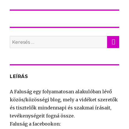
KER
Search
for:
LEÍRÁS
A Faluság egy folyamatosan alakulóban lévő
közös/közösségi blog, mely a vidéket szeretők
és tisztelők mindennapi és szakmai írásait,
tevékenységeit fogná össze.
Faluság a facebookon: