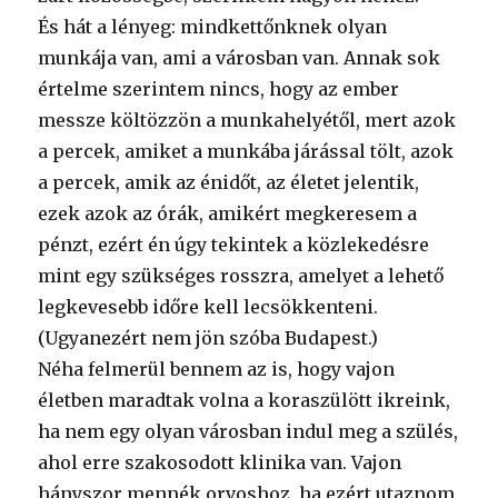
És hát a lényeg: mindkettőnknek olyan
munkája van, ami a városban van. Annak sok
értelme szerintem nincs, hogy az ember
messze költözzön a munkahelyétől, mert azok
a percek, amiket a munkába járással tölt, azok
a percek, amik az énidőt, az életet jelentik,
ezek azok az órák, amikért megkeresem a
pénzt, ezért én úgy tekintek a közlekedésre
mint egy szükséges rosszra, amelyet a lehető
legkevesebb időre kell lecsökkenteni.
(Ugyanezért nem jön szóba Budapest.)
Néha felmerül bennem az is, hogy vajon
életben maradtak volna a koraszülött ikreink,
ha nem egy olyan városban indul meg a szülés,
ahol erre szakosodott klinika van. Vajon
hányszor mennék orvoshoz, ha ezért utaznom