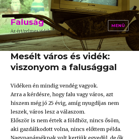
Faluság
MENÜ
Az ért/zelmes vidék
Mesélt város és vidék:
viszonyom a falusággal
Vidéken én mindig vendég vagyok.
Arra a kérdésre, hogy falu vagy város, azt
hiszem még jó 25 évig, amíg nyugdíjas nem
leszek, város lesz a válaszom.
Először is nem értek a földhöz, nincs ősöm,
aki gazdálkodott volna, nincs előttem példa.
Nagypapáméknak volt kertjük egyedül, de ők