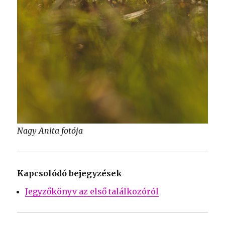
Nagy Anita fotója
Kapcsolódó bejegyzések
Jegyzőkönyv az első találkozóról