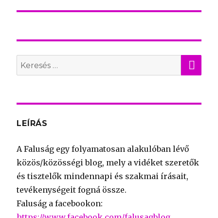
KER
Search
for:
LEÍRÁS
A Faluság egy folyamatosan alakulóban lévő
közös/közösségi blog, mely a vidéket szeretők
és tisztelők mindennapi és szakmai írásait,
tevékenységeit fogná össze.
Faluság a facebookon:
https://www.facebook.com/falusagblog