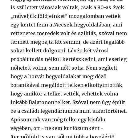
is született városiak voltak, csak a 80-as évek
„műveljük földjeinket” mozgalomban vettek
egy kertet fenn a Mecsek hegyoldalában, ami
rettenetes meredek volt és sziklás, szóval nem
termett meg rajta kb. semmi, de azért legalább
sokat kellett dolgozni. Lévén két városi
próbált tudás nélkül kertészkedni, ami esetleg
nőhetett volna, sem nőtt soha. Nem segített,
hogy a horvát hegyoldalakat megidéző
botanikával megáldott telken elkottyintották,
hogy amikor a telket vették, vehettek volna
inkább Balatonon telket. Szóval nem úgy épült
be a családi legendáriumba mint sikertörténet.
Apósomnak van még telke egy kisfalu
végében, ott - nekem kuriózumként -
(termő)föld is van, sőt mi több a hozzáértő