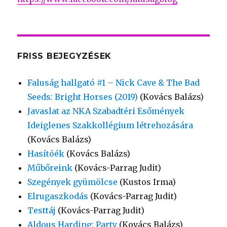
FRISS BEJEGYZÉSEK
Faluság hallgató #1 – Nick Cave & The Bad
Seeds: Bright Horses (2019)
(Kovács Balázs)
Javaslat az NKA Szabadtéri Esőmények
Ideiglenes Szakkollégium létrehozására
(Kovács Balázs)
Hasítóék
(Kovács Balázs)
Műbőreink
(Kovács-Parrag Judit)
Szegények gyümölcse
(Kustos Irma)
Elrugaszkodás
(Kovács-Parrag Judit)
Testtáj
(Kovács-Parrag Judit)
Aldous Harding: Party
(Kovács Balázs)