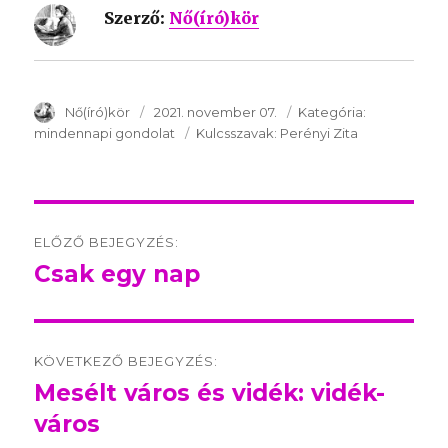
Szerző:
Nő(író)kör
SzerzÅ
Nő(író)kör
Közzétéve:
2021. november 07.
Kategória:
Kategória:
mindennapi gondolat
Kulcsszavak:
Kulcsszavak:
Perényi Zita
Post
ELŐZŐ BEJEGYZÉS:
navigation
Csak egy nap
Előző
bejegyzés:
KÖVETKEZŐ BEJEGYZÉS:
Mesélt város és vidék: vidék-
Következő
város
bejegyzés: