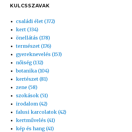
KULCSSZAVAK
családi élet (372)
kert (334)
önellátás (178)
természet (176)
gyereknevelés (153)
nőiség (132)
botanika (104)
kertészet (81)
zene (58)
szokások (51)
irodalom (42)
falusi karcolatok (42)
kertművelés (41)
kép és hang (41)