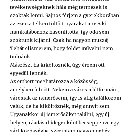
tevékenységeknek hála még termések is
szoktak lenni. Sajnos férjem a gyerekkorában
az ezen a telken töltött nyarakat a recski
munkatáborhoz hasonlította, így oda sem
szoktunk kijárni. Csak ha nagyon muszáj.
Tehát elismerem, hogy földet művelni nem
tudnánk.
Másrészt ha kiköltöznék, úgy érzem ott
egyedül lennék.
Az embert meghatározza a közösség,
amelyben felnőtt. Nekem a város a létformám,
városiak az ismerőseim, így is alig találkozom
velük, de ha kiköltöznék, még annyit sem.
Ugyanakkor új ismerősöket találni, egy új
helyen, ráadásul idegenként becseppenve egy
zárt közösségbe, szerintem nagyon nehéz.