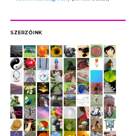
SZERZŐINK