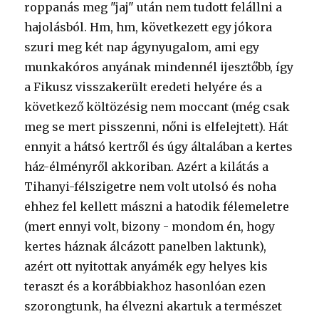
roppanás meg "jaj" után nem tudott felállni a
hajolásból. Hm, hm, következett egy jókora
szuri meg két nap ágynyugalom, ami egy
munkakóros anyának mindennél ijesztőbb, így
a Fikusz visszakerült eredeti helyére és a
következő költözésig nem moccant (még csak
meg se mert pisszenni, nőni is elfelejtett). Hát
ennyit a hátsó kertről és úgy általában a kertes
ház-élményről akkoriban. Azért a kilátás a
Tihanyi-félszigetre nem volt utolsó és noha
ehhez fel kellett mászni a hatodik félemeletre
(mert ennyi volt, bizony - mondom én, hogy
kertes háznak álcázott panelben laktunk),
azért ott nyitottak anyámék egy helyes kis
teraszt és a korábbiakhoz hasonlóan ezen
szorongtunk, ha élvezni akartuk a természet