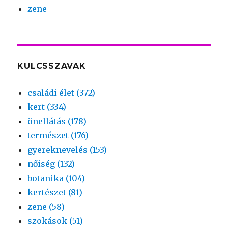
zene
KULCSSZAVAK
családi élet (372)
kert (334)
önellátás (178)
természet (176)
gyereknevelés (153)
nőiség (132)
botanika (104)
kertészet (81)
zene (58)
szokások (51)