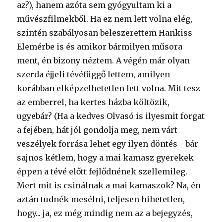
az?), hanem azóta sem gyógyultam ki a
művészfilmekből. Ha ez nem lett volna elég,
szintén szabályosan beleszerettem Hankiss
Elemérbe is és amikor bármilyen műsora
ment, én bizony néztem. A végén már olyan
szerda éjjeli tévéfüggő lettem, amilyen
korábban elképzelhetetlen lett volna. Mit tesz
az emberrel, ha kertes házba költözik,
ugyebár? (Ha a kedves Olvasó is ilyesmit forgat
a fejében, hát jól gondolja meg, nem várt
veszélyek forrása lehet egy ilyen döntés - bár
sajnos kétlem, hogy a mai kamasz gyerekek
éppen a tévé előtt fejlődnének szellemileg.
Mert mit is csinálnak a mai kamaszok? Na, én
aztán tudnék mesélni, teljesen hihetetlen,
hogy... ja, ez még mindig nem az a bejegyzés,