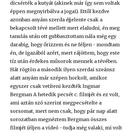
dicsérték a kutyát (akinek már így sem voltak
éppen megnyirbálva a jogai). Ettől kezdve
azonban anyám szerda éjjelente csak a
bekapcsolt tévé mellett mert elaludni, én meg
tanulás után ott gubbasztottam nála még egy
darabig, hogy őrizzem és ne féljen - mondtam
én, de igazából azért, mert rájöttem, hogy este
tíz után érdekes műsorok mennek a tévében.
Hát rögtön a második ilyen szerdai szeánsz
alatt anyám már szépen horkolt, amikor
egyszer csak vetíteni kezdték Ingmar
Bergman A hetedik pecsét c. filmjét és ez volt,
ami aztán szó szerint megpecsételte a
sorsomat, mert nem csak, hogy pár nap alatt
sorozatban megnéztem Bergman összes
filmjét (éljen a videó - tudja még valaki, mi volt