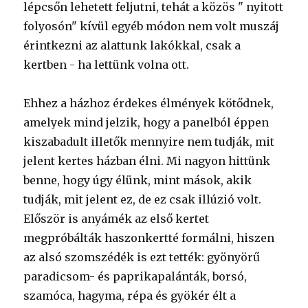
lépcsőn lehetett feljutni, tehát a közös " nyitott
folyosón" kívül egyéb módon nem volt muszáj
érintkezni az alattunk lakókkal, csak a
kertben - ha lettünk volna ott.
Ehhez a házhoz érdekes élmények kötődnek,
amelyek mind jelzik, hogy a panelból éppen
kiszabadult illetők mennyire nem tudják, mit
jelent kertes házban élni. Mi nagyon hittünk
benne, hogy úgy élünk, mint mások, akik
tudják, mit jelent ez, de ez csak illúzió volt.
Először is anyámék az első kertet
megpróbálták haszonkertté formálni, hiszen
az alsó szomszédék is ezt tették: gyönyörű
paradicsom- és paprikapalánták, borsó,
szamóca, hagyma, répa és gyökér élt a