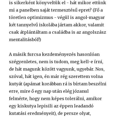
is sikerként könyveltük el - hát mikor ettünk
mi a panelben saját termesztésű epret? (Fő a
töretlen optimizmus - végül is angol-magyar
két tannyelvű iskolába jártam akkor, valamit
csak átplántáltam a családba is az angolszász
mentalitásból!)
A másik furcsa kezdeményezés hasonlóan
szégyenletes, nem is tudom, meg kell-e írni,
de hát magunk között vagyunk, ugyebár. Nos,
szóval, hát igen, én már rég szerettem volna
kutyát (apámat korábban rá is bírtam beszélni
erre, mire ő egy nap után elég józanul
felmérte, hogy nem képes tolerálni, amikor
egy kiskutya lepisili az éppen leadandó
kutatási eredményeit), de persze olyat,