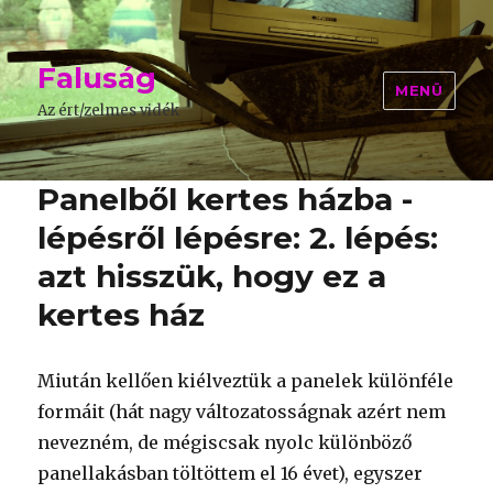
Faluság
MENÜ
Az ért/zelmes vidék
Panelből kertes házba -
lépésről lépésre: 2. lépés:
azt hisszük, hogy ez a
kertes ház
Miután kellően kiélveztük a panelek különféle
formáit (hát nagy változatosságnak azért nem
nevezném, de mégiscsak nyolc különböző
panellakásban töltöttem el 16 évet), egyszer