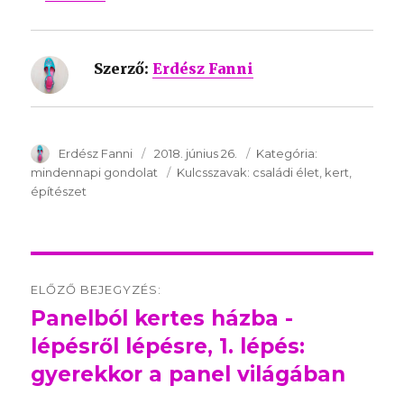
Szerző:
Erdész Fanni
SzerzÅ
Erdész Fanni
Közzétéve:
2018. június 26.
Kategória:
Kategória:
mindennapi gondolat
Kulcsszavak:
Kulcsszavak:
családi élet
kert
építészet
Post
ELŐZŐ BEJEGYZÉS:
navigation
Panelból kertes házba -
Előző
lépésről lépésre, 1. lépés:
bejegyzés:
gyerekkor a panel világában