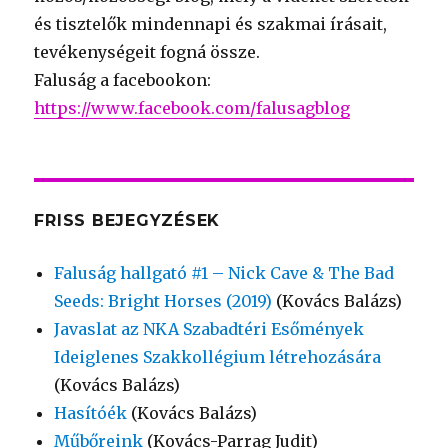
és tisztelők mindennapi és szakmai írásait,
tevékenységeit fogná össze.
Faluság a facebookon:
https://www.facebook.com/falusagblog
FRISS BEJEGYZÉSEK
Faluság hallgató #1 – Nick Cave & The Bad
Seeds: Bright Horses (2019)
(Kovács Balázs)
Javaslat az NKA Szabadtéri Esőmények
Ideiglenes Szakkollégium létrehozására
(Kovács Balázs)
Hasítóék
(Kovács Balázs)
Műbőreink
(Kovács-Parrag Judit)