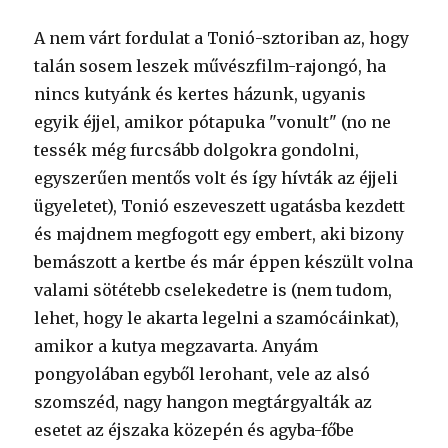
A nem várt fordulat a Tonió-sztoriban az, hogy
talán sosem leszek művészfilm-rajongó, ha
nincs kutyánk és kertes házunk, ugyanis
egyik éjjel, amikor pótapuka "vonult" (no ne
tessék még furcsább dolgokra gondolni,
egyszerűen mentős volt és így hívták az éjjeli
ügyeletet), Tonió eszeveszett ugatásba kezdett
és majdnem megfogott egy embert, aki bizony
bemászott a kertbe és már éppen készült volna
valami sötétebb cselekedetre is (nem tudom,
lehet, hogy le akarta legelni a szamócáinkat),
amikor a kutya megzavarta. Anyám
pongyolában egyből lerohant, vele az alsó
szomszéd, nagy hangon megtárgyalták az
esetet az éjszaka közepén és agyba-főbe