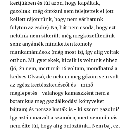
kertjükben és túl azon, hogy kapáltak,
gazoltak, még öntözni sem felejtettek el (ott
kellett rájönnünk, hogy nem várhatunk
folyton az esőre). Na, hát nem csoda, hogy ezt
nekünk nem sikerült még megközelítenünk
sem: anyámék mindketten komoly
munkamániások (még most is), így alig voltak
otthon. Mi, gyerekek, kicsik is voltunk ehhez
(jó, én nem, mert már 16 voltam, mondhatná a
kedves Olvasó, de nekem meg gőzöm sem volt
az egész kertészkedésről és - minő
meglepetés - valahogy kamaszként nem a
botanikus meg gazdálkodási könyveket
bújtam) és persze lusták is - ki szeret gazolni?
Így aztán maradt a szamóca, mert semmi más
nem élte túl, hogy alig öntöztünk... Nem baj, ezt