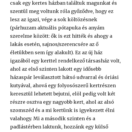
csak egy kertes házban találtuk magunkat és
szentül meg voltunk róla győződve, hogy ez
lesz az igazi, vége a sok költözésnek
(párhuzam aktuális pótapuka és anyám
szerelme között: ők is ezt hitték és ahogy a
lakás esetén, sajnos/szerencsére az ő
életükben sem így alakult). Ez az új ház
igazából egy kerttel rendelkező társasház volt,
ahol az első szinten lakott egy idősebb
házaspár leválasztott hátsó udvarral és óriási
kutyával, ahová egy folyosószerű kertrészen
keresztül lehetett bejutni, elöl pedig volt két
részre osztva egy nagyobb kert, ahol az alsó
szomszéd és a mi kertünk is igyekezett élni
valahogy. Mi a második szinten és a
padlástérben laktunk, hozzánk egy külső