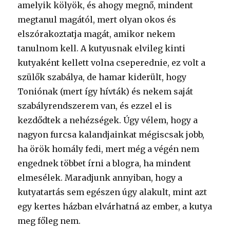
amelyik kölyök, és ahogy megnő, mindent
megtanul magától, mert olyan okos és
elszórakoztatja magát, amikor nekem
tanulnom kell. A kutyusnak elvileg kinti
kutyaként kellett volna cseperednie, ez volt a
szülők szabálya, de hamar kiderült, hogy
Toniónak (mert így hívták) és nekem saját
szabályrendszerem van, és ezzel el is
kezdődtek a nehézségek. Úgy vélem, hogy a
nagyon furcsa kalandjainkat mégiscsak jobb,
ha örök homály fedi, mert még a végén nem
engednek többet írni a blogra, ha mindent
elmesélek. Maradjunk annyiban, hogy a
kutyatartás sem egészen úgy alakult, mint azt
egy kertes házban elvárhatná az ember, a kutya
meg főleg nem.