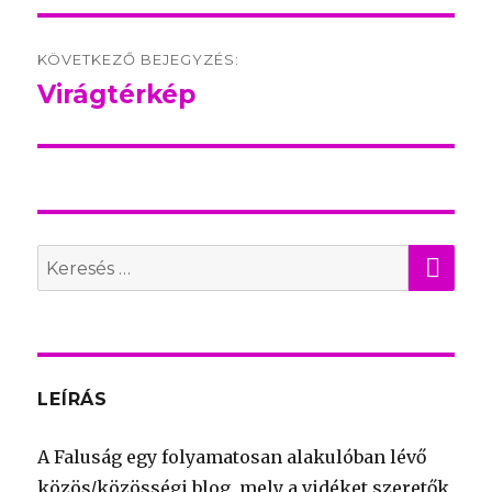
KÖVETKEZŐ BEJEGYZÉS:
Virágtérkép
Következő
bejegyzés:
KER
Search
for:
LEÍRÁS
A Faluság egy folyamatosan alakulóban lévő
közös/közösségi blog, mely a vidéket szeretők