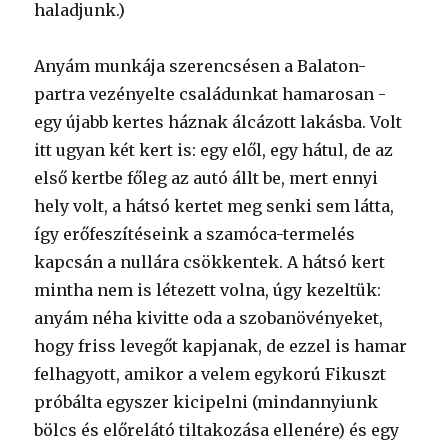
haladjunk.)
Anyám munkája szerencsésen a Balaton-
partra vezényelte családunkat hamarosan -
egy újabb kertes háznak álcázott lakásba. Volt
itt ugyan két kert is: egy elől, egy hátul, de az
első kertbe főleg az autó állt be, mert ennyi
hely volt, a hátsó kertet meg senki sem látta,
így erőfeszítéseink a szamóca-termelés
kapcsán a nullára csökkentek. A hátsó kert
mintha nem is létezett volna, úgy kezeltük:
anyám néha kivitte oda a szobanövényeket,
hogy friss levegőt kapjanak, de ezzel is hamar
felhagyott, amikor a velem egykorú Fikuszt
próbálta egyszer kicipelni (mindannyiunk
bölcs és előrelátó tiltakozása ellenére) és egy