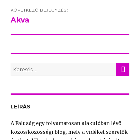
KÖVETKEZŐ BEJEGYZÉS:
Akva
Következő
bejegyzés:
KER
Search
for:
LEÍRÁS
A Faluság egy folyamatosan alakulóban lévő
közös/közösségi blog, mely a vidéket szeretők