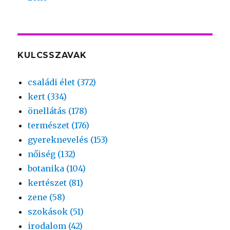
KULCSSZAVAK
családi élet (372)
kert (334)
önellátás (178)
természet (176)
gyereknevelés (153)
nőiség (132)
botanika (104)
kertészet (81)
zene (58)
szokások (51)
irodalom (42)