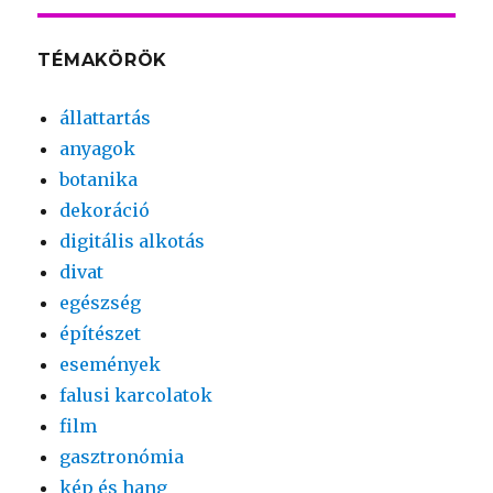
TÉMAKÖRÖK
állattartás
anyagok
botanika
dekoráció
digitális alkotás
divat
egészség
építészet
események
falusi karcolatok
film
gasztronómia
kép és hang