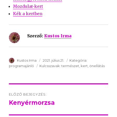
Mozdulat-kert
Kék a kertben
Szerző:
Kustos Irma
SzerzÅ
Kustos Irma
Közzétéve:
2021. július 21.
Kategória:
Kategória:
programajánló
Kulcsszavak:
Kulcsszavak:
természet
kert
önellátás
Post
ELŐZŐ BEJEGYZÉS:
navigation
Kenyérmorzsa
Előző
bejegyzés: