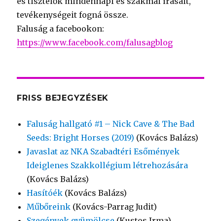
és tisztelők mindennapi és szakmai írásait,
tevékenységeit fogná össze.
Faluság a facebookon:
https://www.facebook.com/falusagblog
FRISS BEJEGYZÉSEK
Faluság hallgató #1 – Nick Cave & The Bad
Seeds: Bright Horses (2019)
(Kovács Balázs)
Javaslat az NKA Szabadtéri Esőmények
Ideiglenes Szakkollégium létrehozására
(Kovács Balázs)
Hasítóék
(Kovács Balázs)
Műbőreink
(Kovács-Parrag Judit)
Szegények gyümölcse
(Kustos Irma)