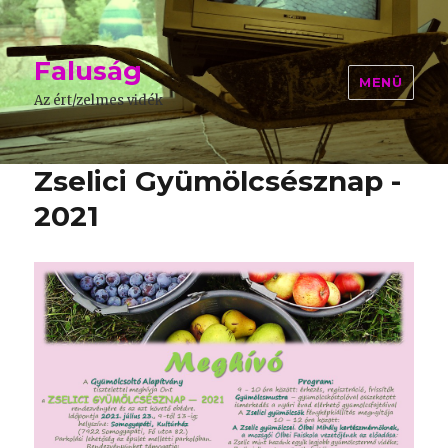
Faluság
MENÜ
Az ért/zelmes vidék
Zselici Gyümölcsésznap -
2021