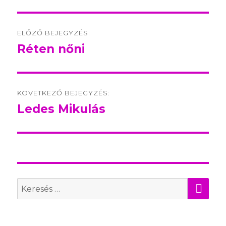
Post
ELŐZŐ BEJEGYZÉS:
navigation
Réten nőni
Előző
bejegyzés:
KÖVETKEZŐ BEJEGYZÉS:
Ledes Mikulás
Következő
bejegyzés:
KER
Search
for: