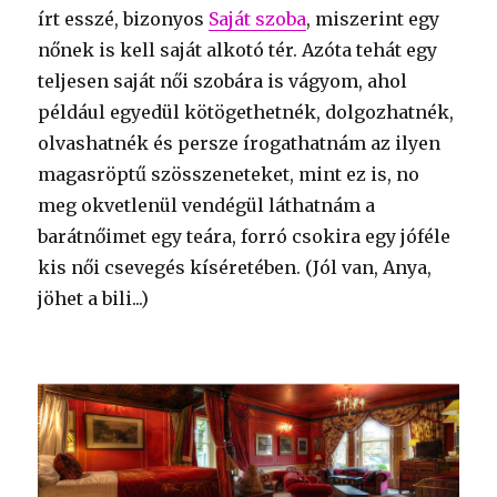
írt esszé, bizonyos
Saját szoba
, miszerint egy
nőnek is kell saját alkotó tér. Azóta tehát egy
teljesen saját női szobára is vágyom, ahol
például egyedül kötögethetnék, dolgozhatnék,
olvashatnék és persze írogathatnám az ilyen
magasröptű szösszeneteket, mint ez is, no
meg okvetlenül vendégül láthatnám a
barátnőimet egy teára, forró csokira egy jóféle
kis női csevegés kíséretében. (Jól van, Anya,
jöhet a bili...)