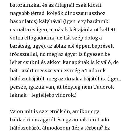
bútorainkkal és az átlagnál csak kicsit
nagyobb (értsd: kölyök dinoszauruszhoz
hasonlatos) kályhával (igen, egy barátunk
csinálta és igen, a másik két ajánlatot kellett
volna elfogadnunk, de hát szép dolog a
barátság, ugye), az ablak elé éppen bepréselt
íróasztallal, no meg az ágyat is ügyesen be
lehet csukni és akkor kanapénak is kiváló, de
hát... azért messze van ez még a Tudorok
hálószobájától, meg azoknak a bájától is. (Igen,
persze, igazuk van, itt tényleg nem Tudorok
laknak - legfeljebb vidorok.)
Vajon mit is szeretnék én, amikor egy
baldachinos ágyról és egy annak teret adó
hálószobáról álmodozom (tér a térben)? Ez