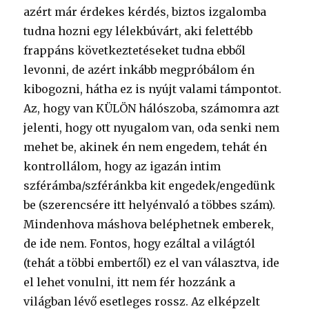
azért már érdekes kérdés, biztos izgalomba
tudna hozni egy lélekbúvárt, aki felettébb
frappáns következtetéseket tudna ebből
levonni, de azért inkább megpróbálom én
kibogozni, hátha ez is nyújt valami támpontot.
Az, hogy van KÜLÖN hálószoba, számomra azt
jelenti, hogy ott nyugalom van, oda senki nem
mehet be, akinek én nem engedem, tehát én
kontrollálom, hogy az igazán intim
szférámba/szféránkba kit engedek/engedünk
be (szerencsére itt helyénvaló a többes szám).
Mindenhova máshova beléphetnek emberek,
de ide nem. Fontos, hogy ezáltal a világtól
(tehát a többi embertől) ez el van választva, ide
el lehet vonulni, itt nem fér hozzánk a
világban lévő esetleges rossz. Az elképzelt