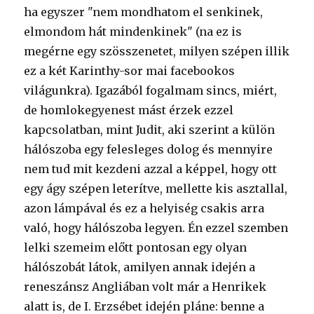
ha egyszer "nem mondhatom el senkinek,
elmondom hát mindenkinek" (na ez is
megérne egy szösszenetet, milyen szépen illik
ez a két Karinthy-sor mai facebookos
világunkra). Igazából fogalmam sincs, miért,
de homlokegyenest mást érzek ezzel
kapcsolatban, mint Judit, aki szerint a külön
hálószoba egy felesleges dolog és mennyire
nem tud mit kezdeni azzal a képpel, hogy ott
egy ágy szépen leterítve, mellette kis asztallal,
azon lámpával és ez a helyiség csakis arra
való, hogy hálószoba legyen. Én ezzel szemben
lelki szemeim előtt pontosan egy olyan
hálószobát látok, amilyen annak idején a
reneszánsz Angliában volt már a Henrikek
alatt is, de I. Erzsébet idején pláne: benne a