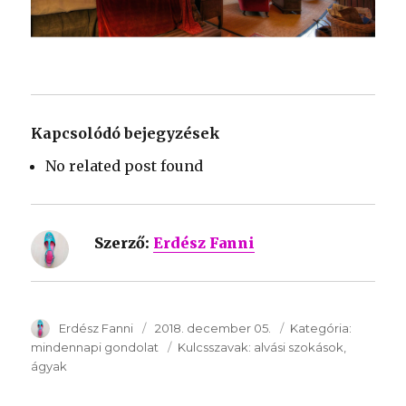
Kapcsolódó bejegyzések
No related post found
Szerző:
Erdész Fanni
SzerzÅ
Erdész Fanni
Közzétéve:
2018. december 05.
Kategória:
Kategóri
mindennapi gondolat
Kulcsszavak:
Kulcsszavak:
alvási szokások
ágyak