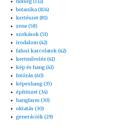
nőiség (132)
botanika (104)
kertészet (81)
zene (58)
szokások (51)
irodalom (42)
falusi karcolatok (42)
kertművelés (41)
kép és hang (41)
fotózás (40)
képeshang (35)
építészet (34)
hangfarm (30)
oktatás (30)
generációk (29)