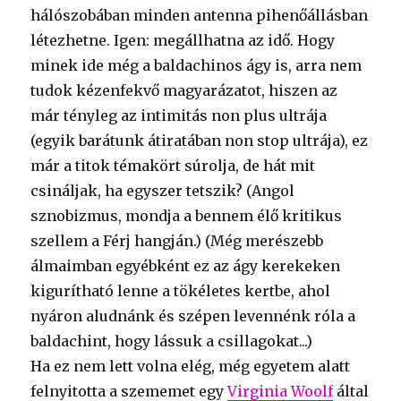
hálószobában minden antenna pihenőállásban
létezhetne. Igen: megállhatna az idő. Hogy
minek ide még a baldachinos ágy is, arra nem
tudok kézenfekvő magyarázatot, hiszen az
már tényleg az intimitás non plus ultrája
(egyik barátunk átiratában non stop ultrája), ez
már a titok témakört súrolja, de hát mit
csináljak, ha egyszer tetszik? (Angol
sznobizmus, mondja a bennem élő kritikus
szellem a Férj hangján.) (Még merészebb
álmaimban egyébként ez az ágy kerekeken
kigurítható lenne a tökéletes kertbe, ahol
nyáron aludnánk és szépen levennénk róla a
baldachint, hogy lássuk a csillagokat...)
Ha ez nem lett volna elég, még egyetem alatt
felnyitotta a szememet egy
Virginia Woolf
által