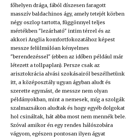
főhelyen drága, fából díszesen faragott
masszív baldachinos ágy, amely tetejét körben
négy oszlop tartotta, függönnyel teljes
mértékben "lezárható" intim térrel és az
akkori Anglia komfortfokozatához képest
messze felülmúlóan kényelmes
"berendezéssel" (ebben az időben például már
létezett a tollpaplan). Persze csak az
arisztokrácia alvási szokásairól beszélhetünk
itt, a középosztály ugyan ágyban aludt és
szerette egymást, de messze nem olyan
példányokban, mint a nemesek, míg a szolgák
szalmazsákon aludtak és hogy egyéb dolgokat
hol csináltak, hát abba most nem mennék bele.
Szóval amikor én egy rendes hálószobára
vágyom, egészen pontosan ilyen ágyat