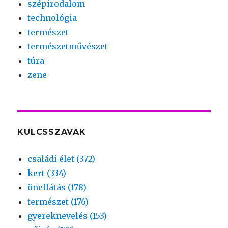
szépirodalom
technológia
természet
természetművészet
túra
zene
KULCSSZAVAK
családi élet (372)
kert (334)
önellátás (178)
természet (176)
gyereknevelés (153)