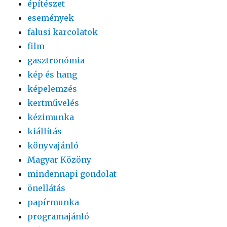
építészet
események
falusi karcolatok
film
gasztronómia
kép és hang
képelemzés
kertművelés
kézimunka
kiállítás
könyvajánló
Magyar Közöny
mindennapi gondolat
önellátás
papírmunka
programajánló