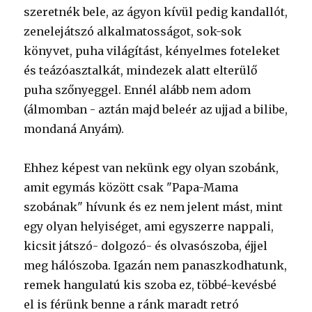
szeretnék bele, az ágyon kívül pedig kandallót,
zenelejátszó alkalmatosságot, sok-sok
könyvet, puha világítást, kényelmes foteleket
és teázóasztalkát, mindezek alatt elterülő
puha szőnyeggel. Ennél alább nem adom
(álmomban - aztán majd beleér az ujjad a bilibe,
mondaná Anyám).
Ehhez képest van nekünk egy olyan szobánk,
amit egymás között csak "Papa-Mama
szobának" hívunk és ez nem jelent mást, mint
egy olyan helyiséget, ami egyszerre nappali,
kicsit játszó- dolgozó- és olvasószoba, éjjel
meg hálószoba. Igazán nem panaszkodhatunk,
remek hangulatú kis szoba ez, többé-kevésbé
el is férünk benne a ránk maradt retró