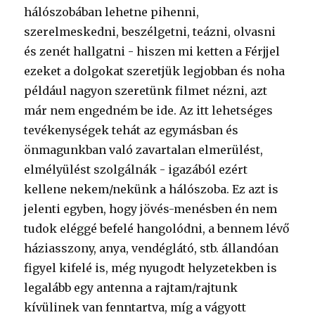
hálószobában lehetne pihenni,
szerelmeskedni, beszélgetni, teázni, olvasni
és zenét hallgatni - hiszen mi ketten a Férjjel
ezeket a dolgokat szeretjük legjobban és noha
például nagyon szeretünk filmet nézni, azt
már nem engedném be ide. Az itt lehetséges
tevékenységek tehát az egymásban és
önmagunkban való zavartalan elmerülést,
elmélyülést szolgálnák - igazából ezért
kellene nekem/nekünk a hálószoba. Ez azt is
jelenti egyben, hogy jövés-menésben én nem
tudok eléggé befelé hangolódni, a bennem lévő
háziasszony, anya, vendéglátó, stb. állandóan
figyel kifelé is, még nyugodt helyzetekben is
legalább egy antenna a rajtam/rajtunk
kívülinek van fenntartva, míg a vágyott