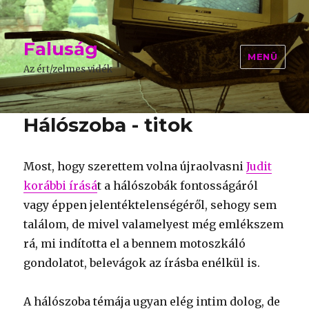
Faluság
MENÜ
Az ért/zelmes vidék
Hálószoba - titok
Most, hogy szerettem volna újraolvasni
Judit
korábbi írásá
t a hálószobák fontosságáról
vagy éppen jelentéktelenségéről, sehogy sem
találom, de mivel valamelyest még emlékszem
rá, mi indította el a bennem motoszkáló
gondolatot, belevágok az írásba enélkül is.
A hálószoba témája ugyan elég intim dolog, de