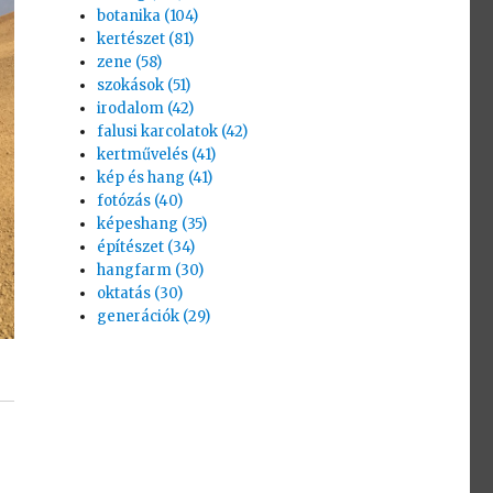
botanika (104)
kertészet (81)
zene (58)
szokások (51)
irodalom (42)
falusi karcolatok (42)
kertművelés (41)
kép és hang (41)
fotózás (40)
képeshang (35)
építészet (34)
hangfarm (30)
oktatás (30)
generációk (29)