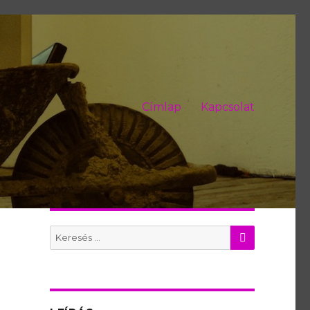
Címlap
Kapcsolat
KERES
Search
for: