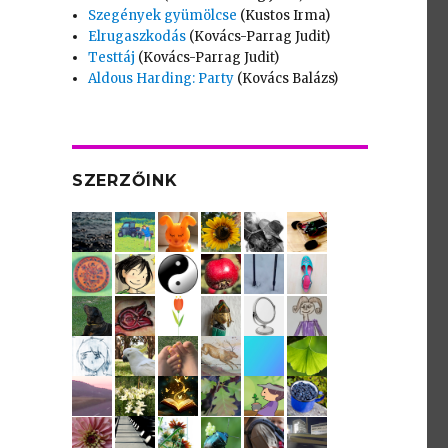
Szegények gyümölcse
(Kustos Irma)
Elrugaszkodás
(Kovács-Parrag Judit)
Testtáj
(Kovács-Parrag Judit)
Aldous Harding: Party
(Kovács Balázs)
SZERZŐINK