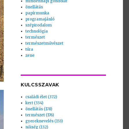
mindennapi gondolat
önellátás
papírmunka
programajánló
szépirodalom
technológia
természet
természetművészet
túra
zene
KULCSSZAVAK
családi élet (372)
kert (334)
önellátás (178)
természet (176)
gyereknevelés (153)
nőiség (132)