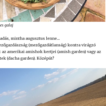
es galaj
adás, mintha augusztus lenne....
ezőgazdászság (mezőgazdátlanság) kontra virágzó
: az amerikai amishok kertjei (amish garden) vagy az
tek (dacha garden). Középút?