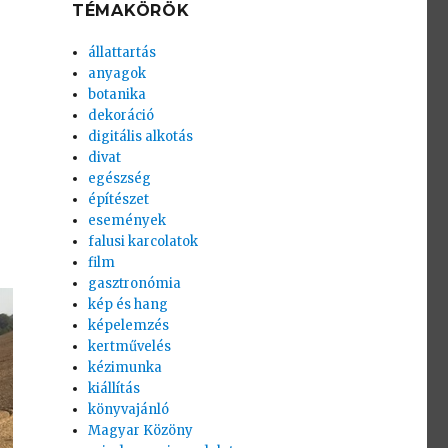
TÉMAKÖRÖK
állattartás
anyagok
botanika
dekoráció
digitális alkotás
divat
egészség
építészet
események
falusi karcolatok
film
gasztronómia
kép és hang
képelemzés
kertművelés
kézimunka
kiállítás
könyvajánló
Magyar Közöny