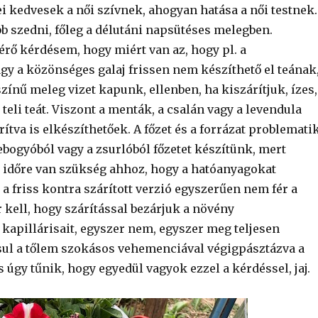
ei kedvesek a női szívnek, ahogyan hatása a női testnek.
obb szedni, főleg a délutáni napsütéses melegben.
érő kérdésem, hogy miért van az, hogy pl. a
gy a közönséges galaj frissen nem készíthető el teának
zínű meleg vizet kapunk, ellenben, ha kiszárítjuk, ízes,
eli teát. Viszont a menták, a csalán vagy a levendula
árítva is elkészíthetőek. A főzet és a forrázat problemati
ebogyóból vagy a zsurlóból főzetet készítünk, mert
 időre van szükség ahhoz, hogy a hatóanyagokat
 a friss kontra szárított verzió egyszerűen nem fér a
 kell, hogy szárítással bezárjuk a növény
kapillárisait, egyszer nem, egyszer meg teljesen
ul a tőlem szokásos vehemenciával végigpásztázva a
 úgy tűnik, hogy egyedül vagyok ezzel a kérdéssel, jaj.