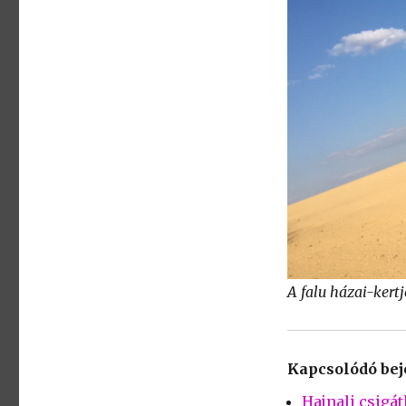
A falu házai-kertj
Kapcsolódó be
Hajnali csigát