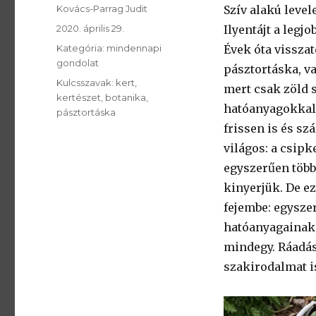
SzerzÅ
Kovács-Parrag Judit
Szív alakú level
Közzétéve:
2020. április 29.
Ilyentájt a legj
Kategória:
Kategória:
mindennapi
Évek óta visszat
gondolat
pásztortáska, va
Kulcsszavak:
Kulcsszavak:
kert
mert csak zöld s
kertészet
botanika
hatóanyagokkal t
pásztortáska
frissen is és sz
világos: a csipk
egyszerűen több
kinyerjük. De ez
fejembe: egyszer
hatóanyagainak 
mindegy. Ráadás
szakirodalmat is