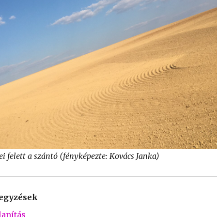
ei felett a szántó (fényképezte: Kovács Janka)
jegyzések
lanítás