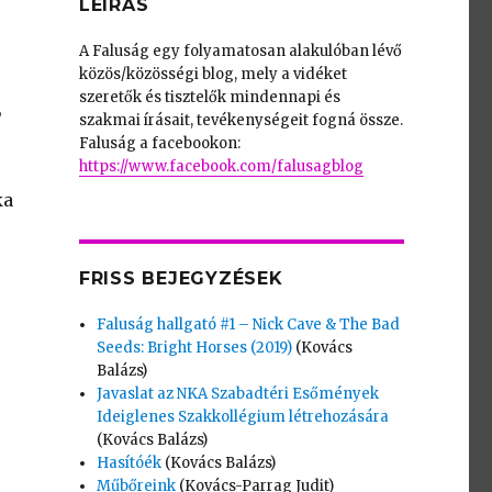
LEÍRÁS
A Faluság egy folyamatosan alakulóban lévő
közös/közösségi blog, mely a vidéket
szeretők és tisztelők mindennapi és
,
szakmai írásait, tevékenységeit fogná össze.
Faluság a facebookon:
https://www.facebook.com/falusagblog
ka
FRISS BEJEGYZÉSEK
Faluság hallgató #1 – Nick Cave & The Bad
Seeds: Bright Horses (2019)
(Kovács
Balázs)
Javaslat az NKA Szabadtéri Esőmények
Ideiglenes Szakkollégium létrehozására
(Kovács Balázs)
Hasítóék
(Kovács Balázs)
Műbőreink
(Kovács-Parrag Judit)