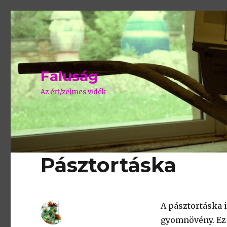
Faluság
Az ért/zelmes vidék
Pásztortáska
A pásztortáska 
gyomnövény. Ez i