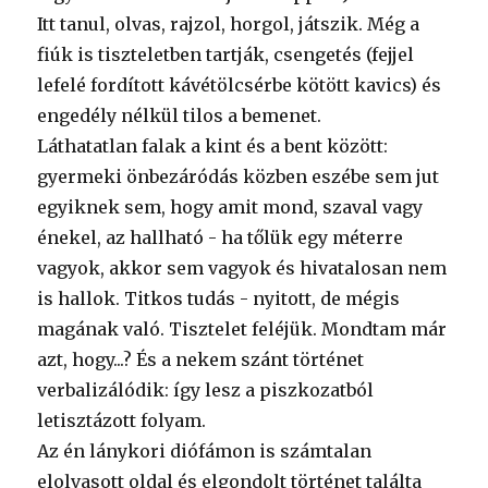
Itt tanul, olvas, rajzol, horgol, játszik. Még a
fiúk is tiszteletben tartják, csengetés (fejjel
lefelé fordított kávétölcsérbe kötött kavics) és
engedély nélkül tilos a bemenet.
Láthatatlan falak a kint és a bent között:
gyermeki önbezáródás közben eszébe sem jut
egyiknek sem, hogy amit mond, szaval vagy
énekel, az hallható - ha tőlük egy méterre
vagyok, akkor sem vagyok és hivatalosan nem
is hallok. Titkos tudás - nyitott, de mégis
magának való. Tisztelet feléjük. Mondtam már
azt, hogy...? És a nekem szánt történet
verbalizálódik: így lesz a piszkozatból
letisztázott folyam.
Az én lánykori diófámon is számtalan
elolvasott oldal és elgondolt történet találta