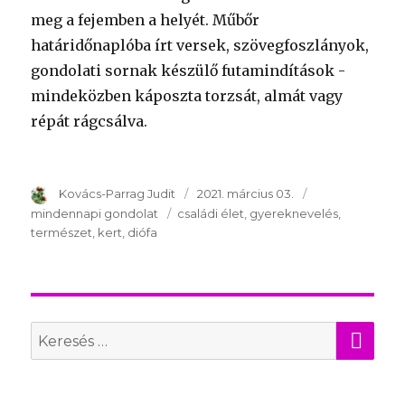
meg a fejemben a helyét. Műbőr
határidőnaplóba írt versek, szövegfoszlányok,
gondolati sornak készülő futamindítások -
mindeközben káposzta torzsát, almát vagy
répát rágcsálva.
Szerző
Kovács-Parrag Judit
Publikálva
2021. március 03.
Témakör
mindennapi gondolat
Kulcsszavak
családi élet
gyereknevelés
természet
kert
diófa
KER
Search
for: