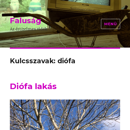
Faluság
MENÜ
Az ért/zelmes vidék
Kulcsszavak: diófa
Diófa lakás