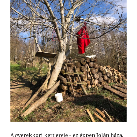
A gyerekkori kert ereje - ez éppen Jolán háza.