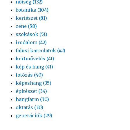
nőiség (132)
botanika (104)
kertészet (81)
zene (58)
szokások (51)
irodalom (42)
falusi karcolatok (42)
kertművelés (41)
kép és hang (41)
fotózás (40)
képeshang (35)
építészet (34)
hangfarm (30)
oktatás (30)
generációk (29)