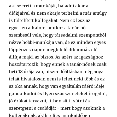
aki szereti a munkáját, haladni akar a
diákjaival és nem akarja terhelni a már amúgy
is túltelített kollégákat. Nem ez lesz az
egyetlen alkalom, amikor a tanár-nő
szembesül vele, hogy társadalmi szempontból
nézve hobbi-munkája van, de ez minden egyes
táppénzes napon megfelelő dilemmák elé
állítja majd, az biztos. Az azért az igazsághoz
hozzátartozik, hogy ennek a tanár-nőnek csak
heti 18 órája van, hiszen főállásban még anya,
tehát hivatalosan nem is lehet neki több és ez
az oka annak, hogy van egyáltalán ráérő ideje
gondolkodni és ilyen szösszeneteket írogatni,
jó órákat tervezni, itthon sütit sütni és
szeretgetni a családját - mert hogy azoknak a
kollégáknak, akik teljes munkaidőben