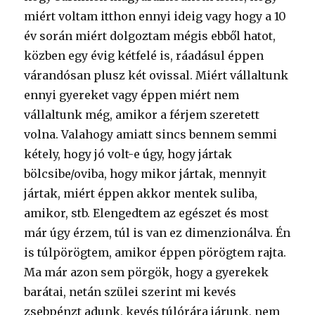
miért voltam itthon ennyi ideig vagy hogy a 10
év során miért dolgoztam mégis ebből hatot,
közben egy évig kétfelé is, ráadásul éppen
várandósan plusz két ovissal. Miért vállaltunk
ennyi gyereket vagy éppen miért nem
vállaltunk még, amikor a férjem szeretett
volna. Valahogy amiatt sincs bennem semmi
kétely, hogy jó volt-e úgy, hogy jártak
bölcsibe/oviba, hogy mikor jártak, mennyit
jártak, miért éppen akkor mentek suliba,
amikor, stb. Elengedtem az egészet és most
már úgy érzem, túl is van ez dimenzionálva. Én
is túlpörögtem, amikor éppen pörögtem rajta.
Ma már azon sem pörgök, hogy a gyerekek
barátai, netán szülei szerint mi kevés
zsebpénzt adunk, kevés túlórára járunk, nem