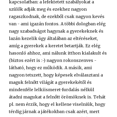
kapcsolatban: a lefektetett szabályokat a
szülők adják meg és ezekhez nagyon
ragaszkodnak, de ezekből csak nagyon kevés
van - ami igazán fontos. A többi dologban elég
nagy szabadságot hagynak a gyerekeknek és
lazán kezelik úgy általában az eltéréseket,
amíg a gyerekek a keretet betartják. Ez elég
hasonló ahhoz, ami nálunk itthon kialakult és
(biztos ezért is :-) nagyon rokonszenves -
látható, hogy ez működik. A másik, ami
nagyon tetszett, hogy képesek elválasztani a
maguk felnőtt világát a gyerekekétől és
mindenféle lelkiismeret-furdalás nélkül
átadni magukat a felnőtt örömöknek is. Tehát
pl. nem érzik, hogy el kellene viselniük, hogy
térdig járnak a játékokban csak azért, mert