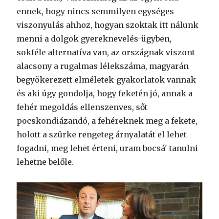
ennek, hogy nincs semmilyen egységes
viszonyulás ahhoz, hogyan szoktak itt nálunk
menni a dolgok gyereknevelés-ügyben,
sokféle alternatíva van, az országnak viszont
alacsony a rugalmas lélekszáma, magyarán
begyökerezett elméletek-gyakorlatok vannak
és aki úgy gondolja, hogy feketén jó, annak a
fehér megoldás ellenszenves, sőt
pocskondiázandó, a fehéreknek meg a fekete,
holott a szürke rengeteg árnyalatát el lehet
fogadni, meg lehet érteni, uram bocsá' tanulni
lehetne belőle.