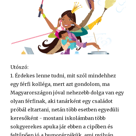
Utószó:
1. Érdekes lenne tudni, mit szól mindehhez
egy férfi kolléga, mert azt gondolom, ma
Magyarországon jóval nehezebb dolga van egy
olyan férfinak, aki tanárként egy családot
próbál eltartani, netán több esetben egyedüli
keresőként - mostani iskolámban több
sokgyerekes apuka jár ebben a cipőben és
feltűnően jó a humorérzékük, ami nyilván