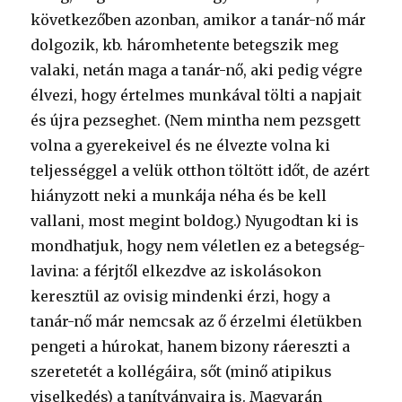
következőben azonban, amikor a tanár-nő már
dolgozik, kb. háromhetente betegszik meg
valaki, netán maga a tanár-nő, aki pedig végre
élvezi, hogy értelmes munkával tölti a napjait
és újra pezseghet. (Nem mintha nem pezsgett
volna a gyerekeivel és ne élvezte volna ki
teljességgel a velük otthon töltött időt, de azért
hiányzott neki a munkája néha és be kell
vallani, most megint boldog.) Nyugodtan ki is
mondhatjuk, hogy nem véletlen ez a betegség-
lavina: a férjtől elkezdve az iskolásokon
keresztül az ovisig mindenki érzi, hogy a
tanár-nő már nemcsak az ő érzelmi életükben
pengeti a húrokat, hanem bizony ráereszti a
szeretetét a kollégáira, sőt (minő atipikus
viselkedés) a tanítványaira is. Magyarán