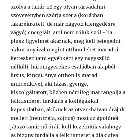
szólva a tanár-nő egy olyan társadalmi
szövevényben szórja szét a (korábban
takarékra tett, de már nagyon kiengedésre
vágyó) energiáit, ami nem róluk szól - ha
plusz figyelmet akarnak, meg kell betegedni,
akkor anyával megint otthon lehet maradni
kettesben (ami egyébként egy nagyszülő
nélküli, háromgyerekes családban alapból
luxus, kincs). Anya otthon is marad
mindenkivel, aki lázas, gyenge,
kiszolgáltatott, közben némileg marcangolja a
lelkiismeret-furdalás a kollégákkal
kapcsolatban, akiknek az ötven-hatvan órájuk
mellett (nem tréfa, sajnos) most az ápolónőt
játszó tanár-nő óráit kell kezelniük valahogy
és bizony furdalja a lelkiismeret a diákjaival