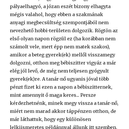
pályaelhagyó, a józan eszét bizony elhagyta
mégis valahol, hogy ebben a szakmának
anyagi megbecsültség szempontjából nem
nevezhető hobbi-területen dolgozik. Rögtön az
első olyan napon rögzül ez (ha korábban nem
számolt vele, mert épp nem matek szakos),
amikor a beteg gyerek(ek) mellől visszamegy
dolgozni, otthon meg bébiszitter vigyáz a már
elég jól levő, de még nem teljesen gyógyult
gyerek(ek)re. A tanár-nő ugyanis jóval több
pénzt fizet ki ezen a napon a bébiszitternek,
mint amennyit ő maga keres... Persze
kérdezhetnénk, minek megy vissza a tanár-nő,
miért nem marad akkor táppénzen otthon, de
már láthattuk, hogy egy különösen
lelkiismeretes példánnyal állunk itt szemben,