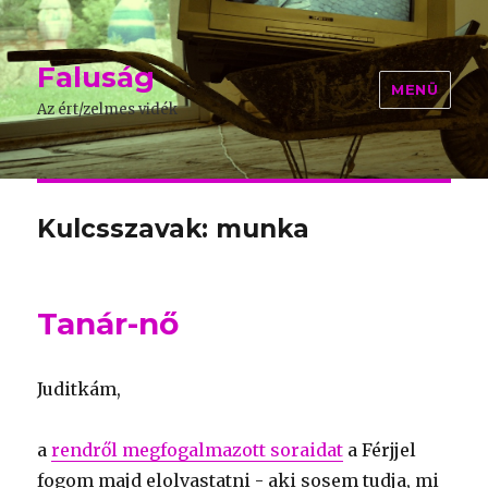
Faluság
MENÜ
Az ért/zelmes vidék
Kulcsszavak: munka
Tanár-nő
Juditkám,
a
rendről megfogalmazott soraidat
a Férjjel
fogom majd elolvastatni - aki sosem tudja, mi