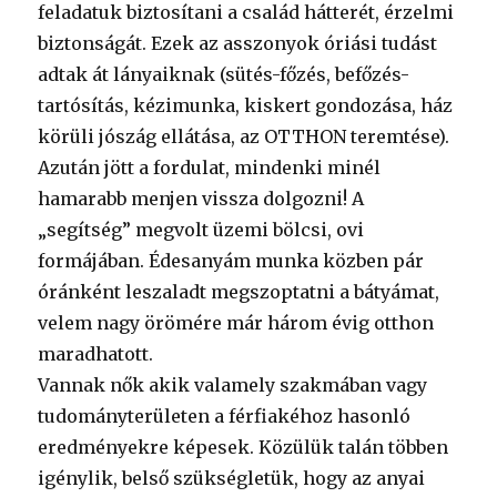
feladatuk biztosítani a család hátterét, érzelmi
biztonságát. Ezek az asszonyok óriási tudást
adtak át lányaiknak (sütés-főzés, befőzés-
tartósítás, kézimunka, kiskert gondozása, ház
körüli jószág ellátása, az OTTHON teremtése).
Azután jött a fordulat, mindenki minél
hamarabb menjen vissza dolgozni! A
„segítség” megvolt üzemi bölcsi, ovi
formájában. Édesanyám munka közben pár
óránként leszaladt megszoptatni a bátyámat,
velem nagy örömére már három évig otthon
maradhatott.
Vannak nők akik valamely szakmában vagy
tudományterületen a férfiakéhoz hasonló
eredményekre képesek. Közülük talán többen
igénylik, belső szükségletük, hogy az anyai