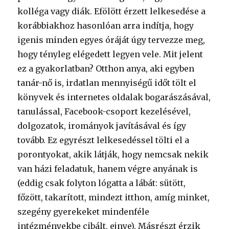
kolléga vagy diák. Efölött érzett lelkesedése a
korábbiakhoz hasonlóan arra indítja, hogy
igenis minden egyes óráját úgy tervezze meg,
hogy tényleg elégedett legyen vele. Mit jelent
ez a gyakorlatban? Otthon anya, aki egyben
tanár-nő is, irdatlan mennyiségű időt tölt el
könyvek és internetes oldalak bogarászásával,
tanulással, Facebook-csoport kezelésével,
dolgozatok, irományok javításával és így
tovább. Ez egyrészt lelkesedéssel tölti el a
porontyokat, akik látják, hogy nemcsak nekik
van házi feladatuk, hanem végre anyának is
(eddig csak folyton lógatta a lábát: sütött,
főzött, takarított, mindezt itthon, amíg minket,
szegény gyerekeket mindenféle
intézményekbe cibált, ejnye). Másrészt érzik