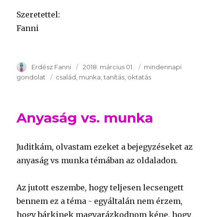
Szeretettel:
Fanni
Szerző
Erdész Fanni
Publikálva
2018. március 01.
Témakör
mindennapi
gondolat
Kulcsszavak
család
munka
tanítás
oktatás
Anyaság vs. munka
Juditkám, olvastam ezeket a bejegyzéseket az
anyaság vs munka témában az oldaladon.
Az jutott eszembe, hogy teljesen lecsengett
bennem ez a téma - egyáltalán nem érzem,
hogy bárkinek magyarázkodnom kéne, hogy