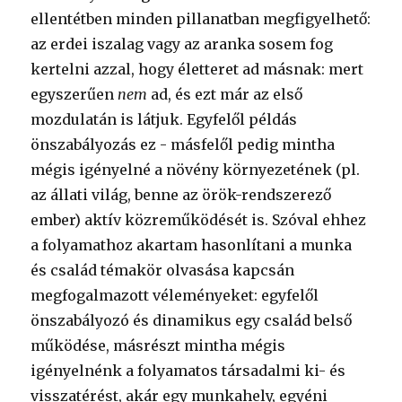
ellentétben minden pillanatban megfigyelhető:
az erdei iszalag vagy az aranka sosem fog
kertelni azzal, hogy életteret ad másnak: mert
egyszerűen
nem
ad, és ezt már az első
mozdulatán is látjuk. Egyfelől példás
önszabályozás ez - másfelől pedig mintha
mégis igényelné a növény környezetének (pl.
az állati világ, benne az örök-rendszerező
ember) aktív közreműködését is. Szóval ehhez
a folyamathoz akartam hasonlítani a munka
és család témakör olvasása kapcsán
megfogalmazott véleményeket: egyfelől
önszabályozó és dinamikus egy család belső
működése, másrészt mintha mégis
igényelnénk a folyamatos társadalmi ki- és
visszatérést, akár egy munkahely, egyéni