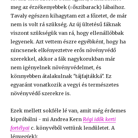
meg az érzékenyebbek (=őszibarack) lábaihoz.
Tavaly egészen kihagytam ezt a főzetet, de már
nem is volt rá szükség. Az új ültetésű fáknak
viszont szükségük van rá, hogy ellenállóbbak
legyenek. Azt vettem észre egyébként, hogy ha
nincsenek elkényeztetve erős növényvédő
szerekkel, akkor a fák nagykorukban már
nem igényelnek növényvédelmet, és
könnyebben átalakulnak "tájfajtákká". Ez
egyaránt vonatkozik a vegyi és természetes
növényvédő szerekre is.
Ezek mellett sokféle lé van, amit még érdemes
kipróbálni - mi Andrea Kern
Régi idők kerti
fortélyai
c. könyvéből vettünk lendületet. A
lényeg(ek):