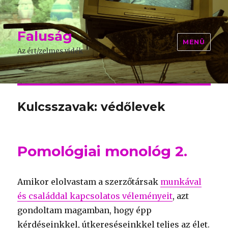
Faluság
MENÜ
Az ért/zelmes vidék
Kulcsszavak: védőlevek
Pomológiai monológ 2.
Amikor elolvastam a szerzőtársak
munkával
és családdal kapcsolatos véleményeit
, azt
gondoltam magamban, hogy épp
kérdéseinkkel, útkereséseinkkel teljes az élet.