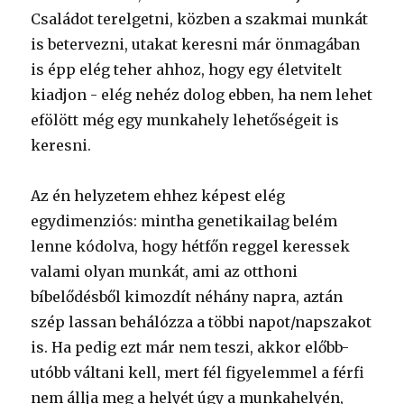
Családot terelgetni, közben a szakmai munkát
is betervezni, utakat keresni már önmagában
is épp elég teher ahhoz, hogy egy életvitelt
kiadjon - elég nehéz dolog ebben, ha nem lehet
efölött még egy munkahely lehetőségeit is
keresni.
Az én helyzetem ehhez képest elég
egydimenziós: mintha genetikailag belém
lenne kódolva, hogy hétfőn reggel keressek
valami olyan munkát, ami az otthoni
bíbelődésből kimozdít néhány napra, aztán
szép lassan behálózza a többi napot/napszakot
is. Ha pedig ezt már nem teszi, akkor előbb-
utóbb váltani kell, mert fél figyelemmel a férfi
nem állja meg a helyét úgy a munkahelyén,