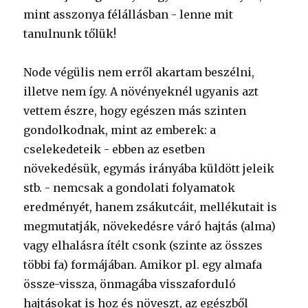
mint asszonya félállásban - lenne mit
tanulnunk tőlük!
Node végülis nem erről akartam beszélni,
illetve nem így. A növényeknél ugyanis azt
vettem észre, hogy egészen más szinten
gondolkodnak, mint az emberek: a
cselekedeteik - ebben az esetben
növekedésük, egymás irányába küldött jeleik
stb. - nemcsak a gondolati folyamatok
eredményét, hanem zsákutcáit, mellékutait is
megmutatják, növekedésre váró hajtás (alma)
vagy elhalásra ítélt csonk (szinte az összes
többi fa) formájában. Amikor pl. egy almafa
össze-vissza, önmagába visszaforduló
hajtásokat is hoz és növeszt, az egészből