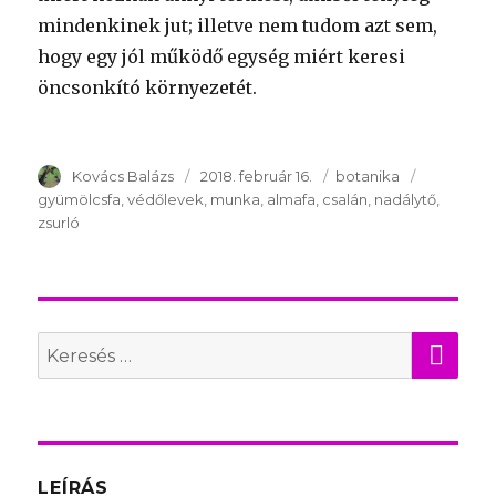
mindenkinek jut; illetve nem tudom azt sem,
hogy egy jól működő egység miért keresi
öncsonkító környezetét.
Szerző
Kovács Balázs
Publikálva
2018. február 16.
Témakör
botanika
Kulcsszav
gyümölcsfa
védőlevek
munka
almafa
csalán
nadálytő
zsurló
KER
Search
for:
LEÍRÁS