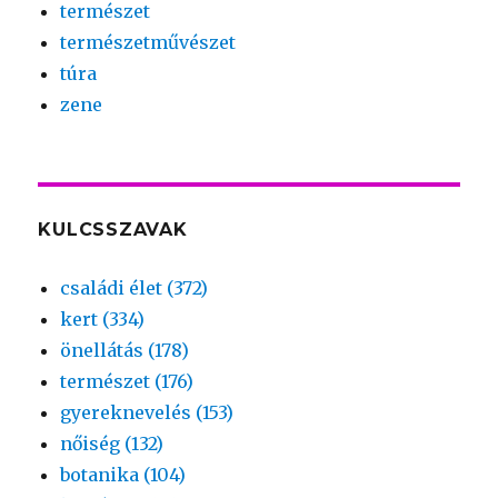
természet
természetművészet
túra
zene
KULCSSZAVAK
családi élet (372)
kert (334)
önellátás (178)
természet (176)
gyereknevelés (153)
nőiség (132)
botanika (104)