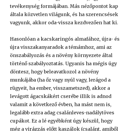
tevékenység formájában. Más nézőpontot kap
általa közvetlen világunk, és ha szerencsések
vagyunk, akkor oda-vissza kezdvezően hat ki.
Hasonlóan a kacskaringós almafához, újra- és
újra visszakanyaradok a témámhoz, ami az
önszabályozás és a növény környezete által
történő szabályoztatás. Ugyanis ha mégis úgy
döntesz, hogy beleavatkozol a növény
munkájába (ha őz vagy nyúl vagy, lerágod a
rügyeit, ha ember, visszametszed), akkor a
levágott ágacskákért cserébe illik is adnod
valamit a következő évben, ha mást nem is,
legalább extra adag csalánleves-nadálytöves
cupákot. Ez a lé egyébként úgy készül, hogy
még a virágzás előtt kaszálok (csalánt, amiből