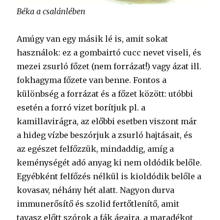
Béka a csalánlében
Amúgy van egy másik lé is, amit sokat
használok: ez a gombairtó cucc nevet viseli, és
mezei zsurló főzet (nem forrázat!) vagy ázat ill.
fokhagyma főzete van benne. Fontos a
különbség a forrázat és a főzet között: utóbbi
esetén a forró vizet borítjuk pl. a
kamillavirágra, az előbbi esetben viszont már
a hideg vízbe beszórjuk a zsurló hajtásait, és
az egészet felfőzzük, mindaddig, amíg a
keménységét adó anyag ki nem oldódik belőle.
Egyébként felfőzés nélkül is kioldódik belőle a
kovasav, néhány hét alatt. Nagyon durva
immunerősítő és szolid fertőtlenítő, amit
tavasz előtt szórok a fák ágaira, a maradékot