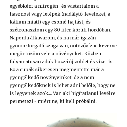
egyébként a nitrogén- és vastartalom a
hasznos) vagy letépek (nadálytő-leveleket, a
kálium miatt) egy csomó hajtást, és
szétrohasztom egy 80 liter körüli hordóban.
Naponta átkavarom, és ha már igazán
gyomorforgató szaga van, öntözővízbe keverve
megöntözöm vele a növényeket. Közben
folyamatosan adok hozzá új zöldet és vizet is.
Ez a cupák sikeresen megmentette már a
gyengélkedő növényeinket, de a nem
gyengélkedőknek is lehet adni belőle, hogy ne
is legyenek azok.... Van aki higítatlanul levélre
permetezi - miért ne, ki kell próbálni.