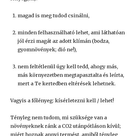
magad is meg tudod csinálni,
minden felhasználható lehet, ami láthatóan
jól érzi magát az adott klímán (bodza,
gyomnövények; dió ne!),
nem feltétlenül úgy kell tedd, ahogy más,
más környezetben megtapasztalta és leírta,
mert a Te kertedben eltérések lehetnek.
Vagyis a főlényeg: kísérletezni kell / lehet!
Tényleg nem tudom, mi szüksége van a
növényeknek ránk a CO2 utánpótláson kívül;
miért hoznak annyi termést, amiből tényleg