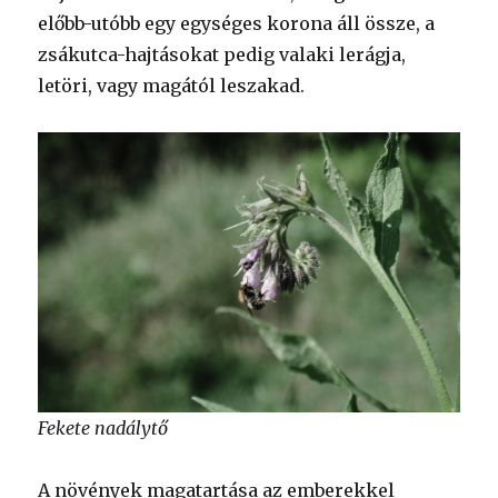
előbb-utóbb egy egységes korona áll össze, a
zsákutca-hajtásokat pedig valaki lerágja,
letöri, vagy magától leszakad.
Fekete nadálytő
A növények magatartása az emberekkel