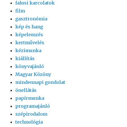
falusi karcolatok
film
gasztronómia
kép és hang
képelemzés
kertművelés
kézimunka
kiállítás
könyvajánló
Magyar Közöny
mindennapi gondolat
önellátás
papírmunka
programajánló
szépirodalom
technológia