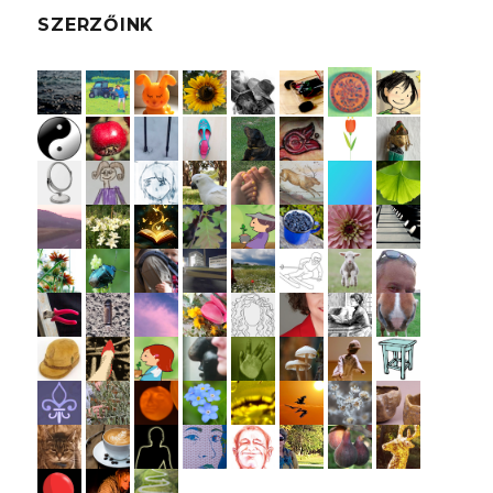
SZERZŐINK