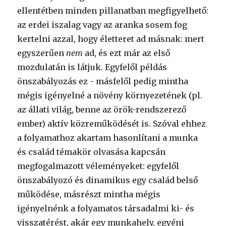
ellentétben minden pillanatban megfigyelhető:
az erdei iszalag vagy az aranka sosem fog
kertelni azzal, hogy életteret ad másnak: mert
egyszerűen
nem
ad, és ezt már az első
mozdulatán is látjuk. Egyfelől példás
önszabályozás ez - másfelől pedig mintha
mégis igényelné a növény környezetének (pl.
az állati világ, benne az örök-rendszerező
ember) aktív közreműködését is. Szóval ehhez
a folyamathoz akartam hasonlítani a munka
és család témakör olvasása kapcsán
megfogalmazott véleményeket: egyfelől
önszabályozó és dinamikus egy család belső
működése, másrészt mintha mégis
igényelnénk a folyamatos társadalmi ki- és
visszatérést, akár egy munkahely, egyéni