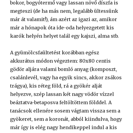
bokor, bogyótermő vagy lassan növő díszfa is
megteszi (de ha más nem, legalább ültessünk
már át valamit!), ám azért az igazi az, amikor
már a hónapok óta ide-oda helyezgetett kis
karók helyén helyet talál egy kajszi, alma stb.
A gyümölcsfaültetést korábban egész
akkurátus módon végeztem: 80x80 centis
gödör aljára valami bomló anyag (komposzt,
csalánlevél, vagy ha egyik sincs, akkor zsákos
trágya), kis réteg föld, rá a gyökér alját
helyezve, szép lassan két nagy vödör vízzel
beáztatva-betaposva feltöltöttem földdel. A
tanácsok ellenére sosem vágtam vissza sem a
gyökeret, sem a koronát, abból kiindulva, hogy
már így is elég nagy hendikeppel indul a kis