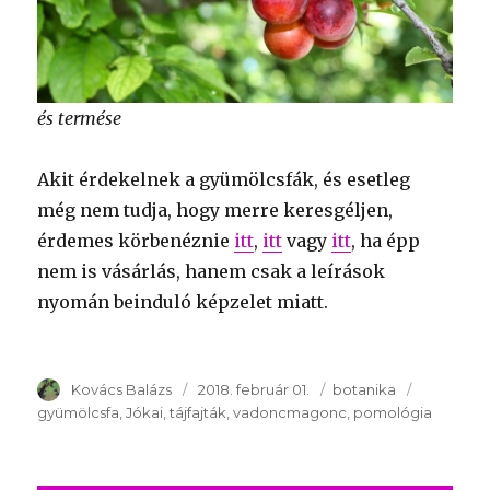
és termése
Akit érdekelnek a gyümölcsfák, és esetleg
még nem tudja, hogy merre keresgéljen,
érdemes körbenéznie
itt
,
itt
vagy
itt
, ha épp
nem is vásárlás, hanem csak a leírások
nyomán beinduló képzelet miatt.
Szerző
Kovács Balázs
Publikálva
2018. február 01.
Témakör
botanika
Kulcsszav
gyümölcsfa
Jókai
tájfajták
vadoncmagonc
pomológia