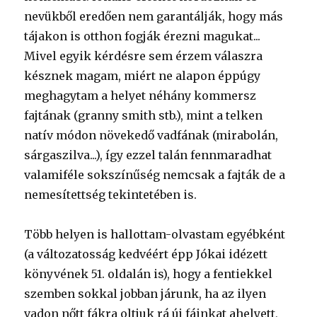
nevükből eredően nem garantálják, hogy más
tájakon is otthon fogják érezni magukat...
Mivel egyik kérdésre sem érzem válaszra
késznek magam, miért ne alapon éppúgy
meghagytam a helyet néhány kommersz
fajtának (granny smith stb.), mint a telken
natív módon növekedő vadfának (mirabolán,
sárgaszilva...), így ezzel talán fennmaradhat
valamiféle sokszínűség nemcsak a fajták de a
nemesítettség tekintetében is.
Több helyen is hallottam-olvastam egyébként
(a változatosság kedvéért épp Jókai idézett
könyvének 51. oldalán is), hogy a fentiekkel
szemben sokkal jobban járunk, ha az ilyen
vadon nőtt fákra oltjuk rá új fáinkat ahelyett,