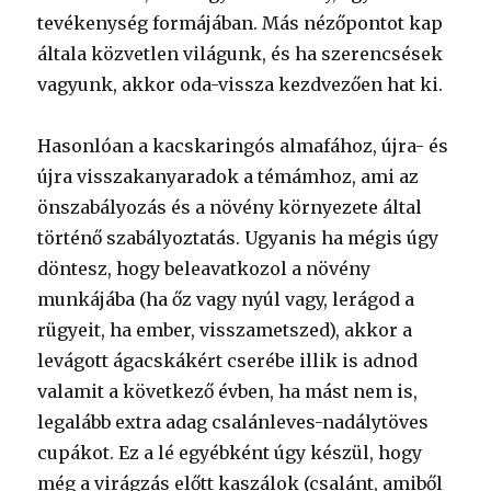
tevékenység formájában. Más nézőpontot kap
általa közvetlen világunk, és ha szerencsések
vagyunk, akkor oda-vissza kezdvezően hat ki.
Hasonlóan a kacskaringós almafához, újra- és
újra visszakanyaradok a témámhoz, ami az
önszabályozás és a növény környezete által
történő szabályoztatás. Ugyanis ha mégis úgy
döntesz, hogy beleavatkozol a növény
munkájába (ha őz vagy nyúl vagy, lerágod a
rügyeit, ha ember, visszametszed), akkor a
levágott ágacskákért cserébe illik is adnod
valamit a következő évben, ha mást nem is,
legalább extra adag csalánleves-nadálytöves
cupákot. Ez a lé egyébként úgy készül, hogy
még a virágzás előtt kaszálok (csalánt, amiből