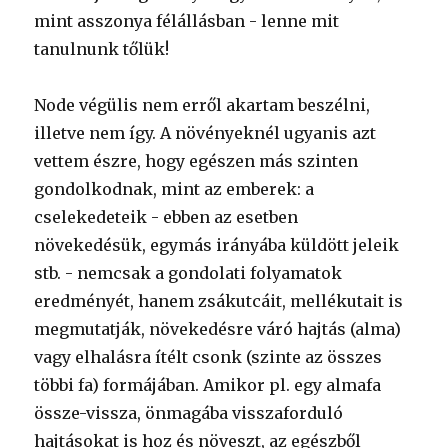
mint asszonya félállásban - lenne mit
tanulnunk tőlük!
Node végülis nem erről akartam beszélni,
illetve nem így. A növényeknél ugyanis azt
vettem észre, hogy egészen más szinten
gondolkodnak, mint az emberek: a
cselekedeteik - ebben az esetben
növekedésük, egymás irányába küldött jeleik
stb. - nemcsak a gondolati folyamatok
eredményét, hanem zsákutcáit, mellékutait is
megmutatják, növekedésre váró hajtás (alma)
vagy elhalásra ítélt csonk (szinte az összes
többi fa) formájában. Amikor pl. egy almafa
össze-vissza, önmagába visszaforduló
hajtásokat is hoz és növeszt, az egészből