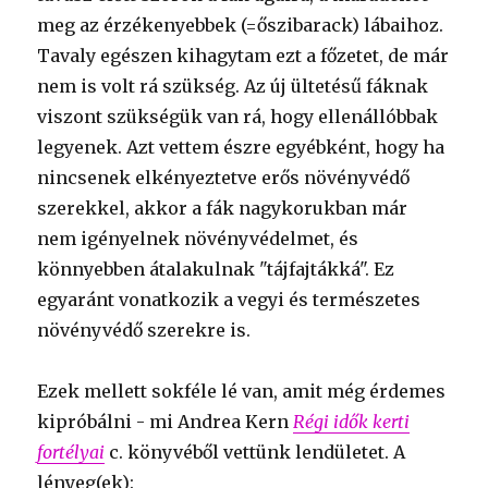
meg az érzékenyebbek (=őszibarack) lábaihoz.
Tavaly egészen kihagytam ezt a főzetet, de már
nem is volt rá szükség. Az új ültetésű fáknak
viszont szükségük van rá, hogy ellenállóbbak
legyenek. Azt vettem észre egyébként, hogy ha
nincsenek elkényeztetve erős növényvédő
szerekkel, akkor a fák nagykorukban már
nem igényelnek növényvédelmet, és
könnyebben átalakulnak "tájfajtákká". Ez
egyaránt vonatkozik a vegyi és természetes
növényvédő szerekre is.
Ezek mellett sokféle lé van, amit még érdemes
kipróbálni - mi Andrea Kern
Régi idők kerti
fortélyai
c. könyvéből vettünk lendületet. A
lényeg(ek):