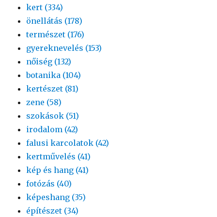
kert (334)
önellátás (178)
természet (176)
gyereknevelés (153)
nőiség (132)
botanika (104)
kertészet (81)
zene (58)
szokások (51)
irodalom (42)
falusi karcolatok (42)
kertművelés (41)
kép és hang (41)
fotózás (40)
képeshang (35)
építészet (34)