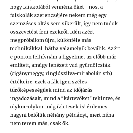
hogy faiskolából vennénk őket - nos, a
faiskolák szerencséjére nekem még egy
szemzéses oltás sem sikerült, így nem tudok
összevetést írni ezekről. Idén azért
megpróbálom újra, különféle más
technikákkal, hátha valamelyik beválik. Azért
e ponton felhívnám a figyelmet az előbb már
említett, amúgy lenézett vad-gyümölcsfák
(cigánymeggy, ringlószilva-mirabolán stb.)
értékeire: ezek a fák igen széles
tűrőképességűek mind az időjárás
ingadozásait, mind a "kártevőket" tekintve, és
olykor-olykor még ízletesek is! érdemes
hagyni belőlük néhány példányt, mert néha
nem terem más, csak ők.