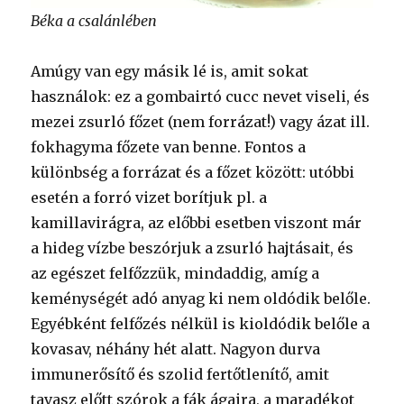
Béka a csalánlében
Amúgy van egy másik lé is, amit sokat
használok: ez a gombairtó cucc nevet viseli, és
mezei zsurló főzet (nem forrázat!) vagy ázat ill.
fokhagyma főzete van benne. Fontos a
különbség a forrázat és a főzet között: utóbbi
esetén a forró vizet borítjuk pl. a
kamillavirágra, az előbbi esetben viszont már
a hideg vízbe beszórjuk a zsurló hajtásait, és
az egészet felfőzzük, mindaddig, amíg a
keménységét adó anyag ki nem oldódik belőle.
Egyébként felfőzés nélkül is kioldódik belőle a
kovasav, néhány hét alatt. Nagyon durva
immunerősítő és szolid fertőtlenítő, amit
tavasz előtt szórok a fák ágaira, a maradékot