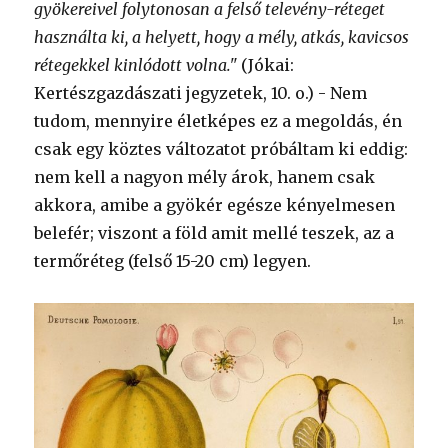
gyökereivel folytonosan a felső televény-réteget
használta ki, a helyett, hogy a mély, atkás, kavicsos
rétegekkel kinlódott volna."
(Jókai:
Kertészgazdászati jegyzetek, 10. o.) - Nem
tudom, mennyire életképes ez a megoldás, én
csak egy köztes változatot próbáltam ki eddig:
nem kell a nagyon mély árok, hanem csak
akkora, amibe a gyökér egésze kényelmesen
belefér; viszont a föld amit mellé teszek, az a
termőréteg (felső 15-20 cm) legyen.