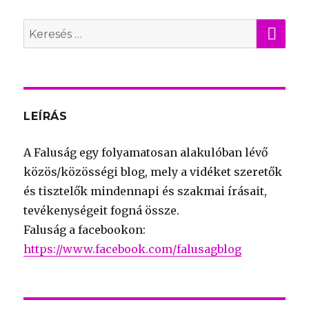
KER
Search
for:
LEÍRÁS
A Faluság egy folyamatosan alakulóban lévő
közös/közösségi blog, mely a vidéket szeretők
és tisztelők mindennapi és szakmai írásait,
tevékenységeit fogná össze.
Faluság a facebookon:
https://www.facebook.com/falusagblog