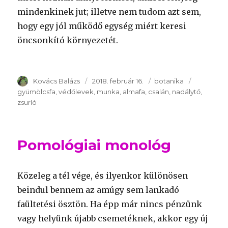
mindenkinek jut; illetve nem tudom azt sem,
hogy egy jól működő egység miért keresi
öncsonkító környezetét.
Szerző
Kovács Balázs
Publikálva
2018. február 16.
Témakör
botanika
Kulcsszav
gyümölcsfa
védőlevek
munka
almafa
csalán
nadálytő
zsurló
Pomológiai monológ
Közeleg a tél vége, és ilyenkor különösen
beindul bennem az amúgy sem lankadó
faültetési ösztön. Ha épp már nincs pénzünk
vagy helyünk újabb csemetéknek, akkor egy új