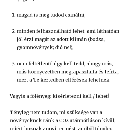
magad is meg tudod csinálni,
minden felhasználható lehet, ami láthatóan
jól érzi magát az adott klímán (bodza,
gyomnövények; dió ne!),
nem feltétlenül úgy kell tedd, ahogy más,
más környezetben megtapasztalta és leírta,
mert a Te kertedben eltérések lehetnek.
Vagyis a főlényeg: kísérletezni kell / lehet!
Tényleg nem tudom, mi szüksége van a
növényeknek ránk a CO2 utánpótláson kívül;
miért hoznak annyi termést, amiből tényleg