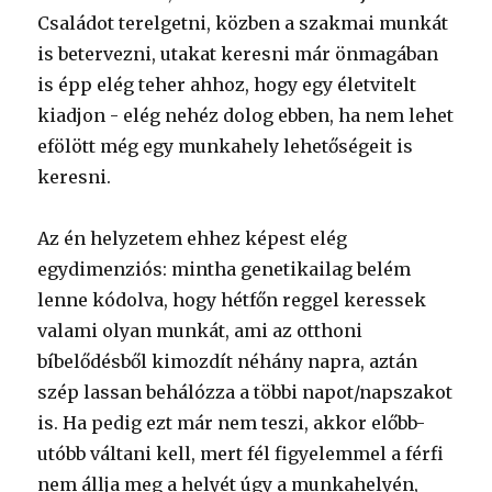
Családot terelgetni, közben a szakmai munkát
is betervezni, utakat keresni már önmagában
is épp elég teher ahhoz, hogy egy életvitelt
kiadjon - elég nehéz dolog ebben, ha nem lehet
efölött még egy munkahely lehetőségeit is
keresni.
Az én helyzetem ehhez képest elég
egydimenziós: mintha genetikailag belém
lenne kódolva, hogy hétfőn reggel keressek
valami olyan munkát, ami az otthoni
bíbelődésből kimozdít néhány napra, aztán
szép lassan behálózza a többi napot/napszakot
is. Ha pedig ezt már nem teszi, akkor előbb-
utóbb váltani kell, mert fél figyelemmel a férfi
nem állja meg a helyét úgy a munkahelyén,