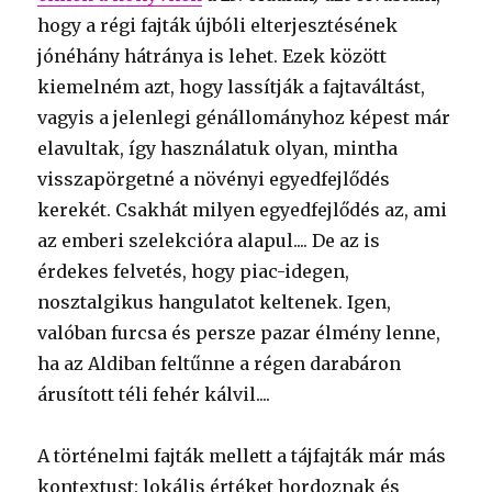
hogy a régi fajták újbóli elterjesztésének
jónéhány hátránya is lehet. Ezek között
kiemelném azt, hogy lassítják a fajtaváltást,
vagyis a jelenlegi génállományhoz képest már
elavultak, így használatuk olyan, mintha
visszapörgetné a növényi egyedfejlődés
kerekét. Csakhát milyen egyedfejlődés az, ami
az emberi szelekcióra alapul.... De az is
érdekes felvetés, hogy piac-idegen,
nosztalgikus hangulatot keltenek. Igen,
valóban furcsa és persze pazar élmény lenne,
ha az Aldiban feltűnne a régen darabáron
árusított téli fehér kálvil....
A történelmi fajták mellett a tájfajták már más
kontextust: lokális értéket hordoznak és