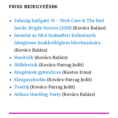
FRISS BEJEGYZÉSEK
Faluság hallgató #1 – Nick Cave & The Bad
Seeds: Bright Horses (2019)
(Kovács Balázs)
Javaslat az NKA Szabadtéri Esőmények
Ideiglenes Szakkollégium létrehozására
(Kovács Balázs)
Hasítóék
(Kovács Balázs)
Műbőreink
(Kovács-Parrag Judit)
Szegények gyümölcse
(Kustos Irma)
Elrugaszkodás
(Kovács-Parrag Judit)
Testtáj
(Kovács-Parrag Judit)
Aldous Harding: Party
(Kovács Balázs)