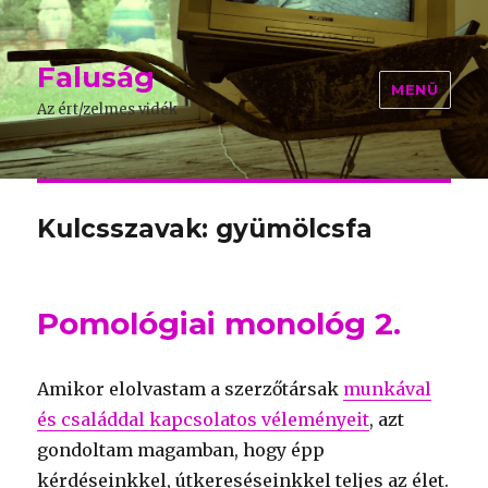
Faluság
MENÜ
Az ért/zelmes vidék
Kulcsszavak: gyümölcsfa
Pomológiai monológ 2.
Amikor elolvastam a szerzőtársak
munkával
és családdal kapcsolatos véleményeit
, azt
gondoltam magamban, hogy épp
kérdéseinkkel, útkereséseinkkel teljes az élet.