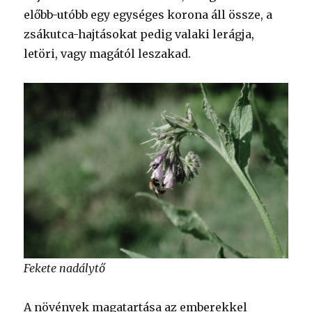
előbb-utóbb egy egységes korona áll össze, a
zsákutca-hajtásokat pedig valaki lerágja,
letöri, vagy magától leszakad.
Fekete nadálytő
A növények magatartása az emberekkel