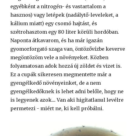
egyébként a nitrogén- és vastartalom a
hasznos) vagy letépek (nadálytő-leveleket, a
kálium miatt) egy csomó hajtást, és
szétrohasztom egy 80 liter körüli hordóban.
Naponta átkavarom, és ha már igazán
gyomorforgató szaga van, öntözővízbe keverve
megöntözöm vele a növényeket. Közben
folyamatosan adok hozzá új zöldet és vizet is.
Ez a cupák sikeresen megmentette már a
gyengélkedő növényeinket, de a nem
gyengélkedőknek is lehet adni belőle, hogy ne
is legyenek azok.... Van aki higítatlanul levélre
permetezi - miért ne, ki kell próbálni.