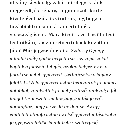
oltvány fácska. Igazából mindegyik fánk
megeredt, és néhány túlgondozott körte
kivételével azóta is virulnak, úgyhogy a
továbbiakban sem láttam értelmét a
visszavágásnak. Mára kicsit lazult az ültetési
technikám, köszönhetően többek között dr.
Jókai Mór jegyzetének is:
"Szilassy György
almafái mély gödör helyett csúcsos kupaczokat
kaptak a földszin tetején, azokra helyezték el a
fiatal csemetét, gyökereit szétterjesztve a kupacz
fölött. [...] A fa gyökerét aztán betakarták jó magas
dombbal, körülvették jó mély öntöző-árokkal; a fát
magát természetesen hozzáguzsolták jó erős
doronghoz, hogy a szél ki ne döntse. Az igy
elültetett almafa aztán az első gyökérhajtásaival a
jó gyepszin földbe került bele s szétterjedő