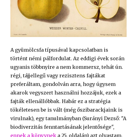
A gyümölcsfa típusával kapcsolatban is
történt némi pálfordulat. Az eddigi évek során
ugyanis többnyire a nem kommersz, tehát ún.
régi, tájjellegű vagy rezisztens fajtákat
preferáltam, gondolván arra, hogy úgysem
akarok vegyszert használni hozzájuk, ezek a
fajták ellenállóbbak. Habár ez a stratégia
tökéletesen be is vált (még őszibarackjaink is
virulnak), egy tanulmányban (Surányi Dezső: "A
biodiverzitás fenntartásának jelentősége",
ennek a könyvnek
a 25. oldalán) azt olvastam,