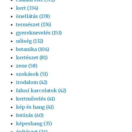
kert (334)
önellátás (178)
természet (176)
gyereknevelés (153)
nőiség (132)
botanika (104)
kertészet (81)
zene (58)
szokások (51)
irodalom (42)
falusi karcolatok (42)
kertművelés (41)
kép és hang (41)
fotózás (40)
képeshang (35)
építészet (34)