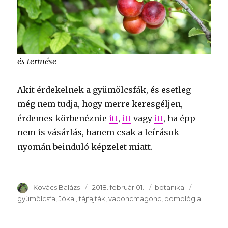
és termése
Akit érdekelnek a gyümölcsfák, és esetleg
még nem tudja, hogy merre keresgéljen,
érdemes körbenéznie
itt
,
itt
vagy
itt
, ha épp
nem is vásárlás, hanem csak a leírások
nyomán beinduló képzelet miatt.
Szerző
Kovács Balázs
Publikálva
2018. február 01.
Témakör
botanika
Kulcsszav
gyümölcsfa
Jókai
tájfajták
vadoncmagonc
pomológia