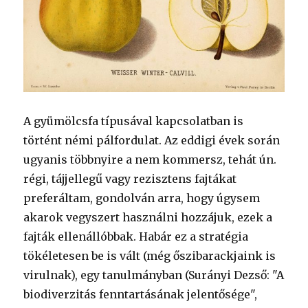
A gyümölcsfa típusával kapcsolatban is
történt némi pálfordulat. Az eddigi évek során
ugyanis többnyire a nem kommersz, tehát ún.
régi, tájjellegű vagy rezisztens fajtákat
preferáltam, gondolván arra, hogy úgysem
akarok vegyszert használni hozzájuk, ezek a
fajták ellenállóbbak. Habár ez a stratégia
tökéletesen be is vált (még őszibarackjaink is
virulnak), egy tanulmányban (Surányi Dezső: "A
biodiverzitás fenntartásának jelentősége",