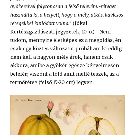
gyökereivel folytonosan a felső televény-réteget
használta ki, a helyett, hogy a mély, atkás, kavicsos
rétegekkel kinlódott volna."
(Jókai:
Kertészgazdászati jegyzetek, 10. o.) - Nem
tudom, mennyire életképes ez a megoldás, én
csak egy köztes változatot próbáltam ki eddig:
nem kell a nagyon mély árok, hanem csak
akkora, amibe a gyökér egésze kényelmesen
belefér; viszont a föld amit mellé teszek, az a
termőréteg (felső 15-20 cm) legyen.