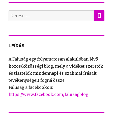
KER
Search
for:
LEÍRÁS
A Faluság egy folyamatosan alakulóban lévő
közös/közösségi blog, mely a vidéket szeretők
és tisztelők mindennapi és szakmai írásait,
tevékenységeit fogná össze.
Faluság a facebookon:
https://www.facebook.com/falusagblog