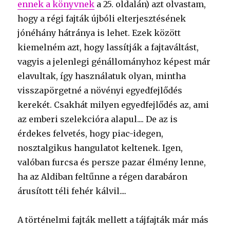
ennek a könyvnek
a 25. oldalán) azt olvastam,
hogy a régi fajták újbóli elterjesztésének
jónéhány hátránya is lehet. Ezek között
kiemelném azt, hogy lassítják a fajtaváltást,
vagyis a jelenlegi génállományhoz képest már
elavultak, így használatuk olyan, mintha
visszapörgetné a növényi egyedfejlődés
kerekét. Csakhát milyen egyedfejlődés az, ami
az emberi szelekcióra alapul.... De az is
érdekes felvetés, hogy piac-idegen,
nosztalgikus hangulatot keltenek. Igen,
valóban furcsa és persze pazar élmény lenne,
ha az Aldiban feltűnne a régen darabáron
árusított téli fehér kálvil....
A történelmi fajták mellett a tájfajták már más