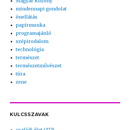
Magyar Közöny
mindennapi gondolat
önellátás
papírmunka
programajánló
szépirodalom
technológia
természet
természetművészet
túra
zene
KULCSSZAVAK
családi élet (372)