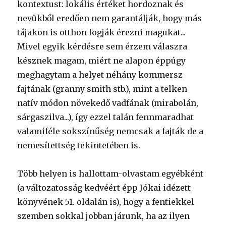
kontextust: lokális értéket hordoznak és
nevükből eredően nem garantálják, hogy más
tájakon is otthon fogják érezni magukat...
Mivel egyik kérdésre sem érzem válaszra
késznek magam, miért ne alapon éppúgy
meghagytam a helyet néhány kommersz
fajtának (granny smith stb.), mint a telken
natív módon növekedő vadfának (mirabolán,
sárgaszilva...), így ezzel talán fennmaradhat
valamiféle sokszínűség nemcsak a fajták de a
nemesítettség tekintetében is.
Több helyen is hallottam-olvastam egyébként
(a változatosság kedvéért épp Jókai idézett
könyvének 51. oldalán is), hogy a fentiekkel
szemben sokkal jobban járunk, ha az ilyen