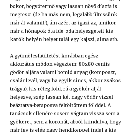
bokor, bogyótermő vagy lassan növő díszfa is
megteszi (de ha más nem, legalább ültessünk
már át valamit!), ám azért az igazi az, amikor
már a hónapok óta ide-oda helyezgetett kis
karók helyén helyet talál egy kajszi, alma stb.
A gyümölcsfaültetést korábban egész
akkurátus módon végeztem: 80x80 centis
gödör aljára valami bomló anyag (komposzt,
csalánlevél, vagy ha egyik sincs, akkor zsákos
trágya), kis réteg föld, rá a gyökér alját
helyezve, szép lassan két nagy vödör vízzel
beáztatva-betaposva feltöltöttem földdel. A
tanácsok ellenére sosem vágtam vissza sem a
gyökeret, sem a koronát, abból kiindulva, hogy
már így is elég nagy hendikeppel indul a kis