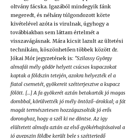
oltvány fácska. Igazából mindegyik fánk
megeredt, és néhány túlgondozott körte
kivételével azóta is virulnak, úgyhogy a
továbbiakban sem láttam értelmét a
visszavágásnak. Mára kicsit lazult az ültetési
technikám, köszönhetően többek között dr.
Jókai Mór jegyzetének is:
"Szilassy György
almafái mély gödör helyett csúcsos kupaczokat
kaptak a földszin tetején, azokra helyezték el a
fiatal csemetét, gyökereit szétterjesztve a kupacz
fölött. [...] A fa gyökerét aztán betakarták jó magas
dombbal, körülvették jó mély öntöző-árokkal; a fát
magát természetesen hozzáguzsolták jó erős
doronghoz, hogy a szél ki ne döntse. Az igy
elültetett almafa aztán az első gyökérhajtásaival a
jó gyepszin földbe került bele s szétterjedő