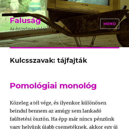
Faluság
MENÜ
Az ért/zelmes vidék
Kulcsszavak: tájfajták
Pomológiai monológ
Közeleg a tél vége, és ilyenkor különösen
beindul bennem az amúgy sem lankadó
faültetési ösztön. Ha épp már nincs pénzünk
vagy helyünk újabb csemetéknek, akkor egy új