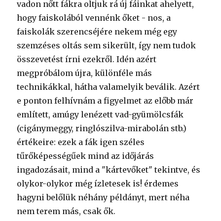
vadon nőtt fákra oltjuk rá új fáinkat ahelyett,
hogy faiskolából vennénk őket - nos, a
faiskolák szerencséjére nekem még egy
szemzéses oltás sem sikerült, így nem tudok
összevetést írni ezekről. Idén azért
megpróbálom újra, különféle más
technikákkal, hátha valamelyik beválik. Azért
e ponton felhívnám a figyelmet az előbb már
említett, amúgy lenézett vad-gyümölcsfák
(cigánymeggy, ringlószilva-mirabolán stb.)
értékeire: ezek a fák igen széles
tűrőképességűek mind az időjárás
ingadozásait, mind a "kártevőket" tekintve, és
olykor-olykor még ízletesek is! érdemes
hagyni belőlük néhány példányt, mert néha
nem terem más, csak ők.