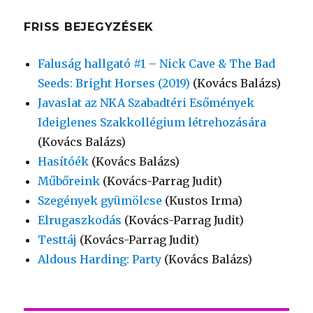
FRISS BEJEGYZÉSEK
Faluság hallgató #1 – Nick Cave & The Bad
Seeds: Bright Horses (2019)
(Kovács Balázs)
Javaslat az NKA Szabadtéri Esőmények
Ideiglenes Szakkollégium létrehozására
(Kovács Balázs)
Hasítóék
(Kovács Balázs)
Műbőreink
(Kovács-Parrag Judit)
Szegények gyümölcse
(Kustos Irma)
Elrugaszkodás
(Kovács-Parrag Judit)
Testtáj
(Kovács-Parrag Judit)
Aldous Harding: Party
(Kovács Balázs)