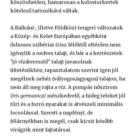
köszönhetően, hamarosan a kolostorkertek
kötelező tartozékává váltak.
A Balkáni-, illetve Földközi-tengeri változatok
a Közép- és Kelet-Európában egyébként
őshonos szibériai írisz féléktől eltérően nem
igénylik a nedves talajt, és bár a a kertészetek
"jó vízáteresztő" talajt javasolnak
ültetésükhöz, tapasztalatom szerint igen jól
megélnek nehéz (vályogos/agyagos) talajon, ha
nem áll meg rajta a víz. A pompás nőszirom
(iris germanica)
mészkedvelő, a hideg teleket jól
tűri és a forró nyarakat is átvészeli minimális
locsolással. Szereti a napfényt, de
félárnyékban is megél, csak kicsit később
virágzik mint fajtatársai.