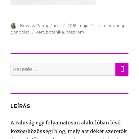
Szerző
Kovács-Parrag Judit
Publikálva
2018. május 14.
Témakör
mindennapi
gondolat
Kulcsszavak
kert
botanika
nőszirom
KER
Search
for:
LEÍRÁS
A Faluság egy folyamatosan alakulóban lévő
közös/közösségi blog, mely a vidéket szeretők