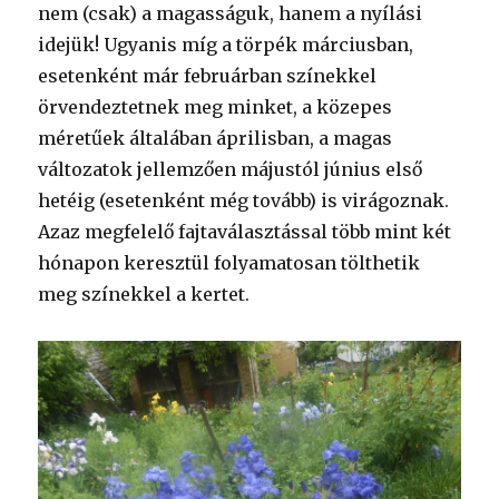
nem (csak) a magasságuk, hanem a nyílási
idejük! Ugyanis míg a törpék márciusban,
esetenként már februárban színekkel
örvendeztetnek meg minket, a közepes
méretűek általában áprilisban, a magas
változatok jellemzően májustól június első
hetéig (esetenként még tovább) is virágoznak.
Azaz megfelelő fajtaválasztással több mint két
hónapon keresztül folyamatosan tölthetik
meg színekkel a kertet.