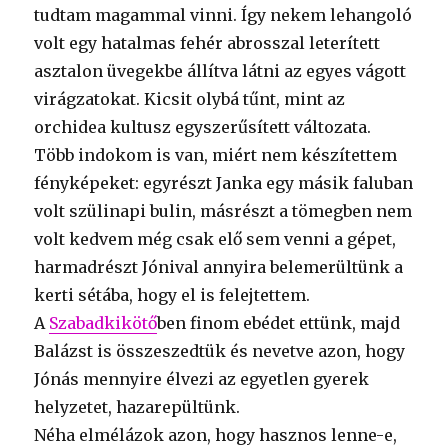
tudtam magammal vinni. Így nekem lehangoló
volt egy hatalmas fehér abrosszal leterített
asztalon üvegekbe állítva látni az egyes vágott
virágzatokat. Kicsit olybá tűnt, mint az
orchidea kultusz egyszerűsített változata.
Több indokom is van, miért nem készítettem
fényképeket: egyrészt Janka egy másik faluban
volt szülinapi bulin, másrészt a tömegben nem
volt kedvem még csak elő sem venni a gépet,
harmadrészt Jónival annyira belemerültünk a
kerti sétába, hogy el is felejtettem.
A
Szabadkikötő
ben finom ebédet ettünk, majd
Balázst is összeszedtük és nevetve azon, hogy
Jónás mennyire élvezi az egyetlen gyerek
helyzetet, hazarepültünk.
Néha elmélázok azon, hogy hasznos lenne-e,