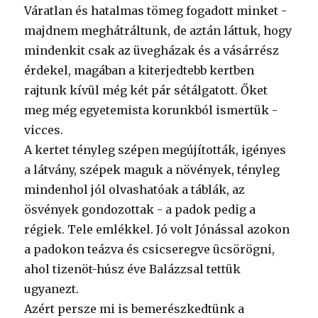
Váratlan és hatalmas tömeg fogadott minket -
majdnem meghátráltunk, de aztán láttuk, hogy
mindenkit csak az üvegházak és a vásárrész
érdekel, magában a kiterjedtebb kertben
rajtunk kívül még két pár sétálgatott. Őket
meg még egyetemista korunkból ismertük -
vicces.
A kertet tényleg szépen megújították, igényes
a látvány, szépek maguk a növények, tényleg
mindenhol jól olvashatóak a táblák, az
ösvények gondozottak - a padok pedig a
régiek. Tele emlékkel. Jó volt Jónással azokon
a padokon teázva és csicseregve ücsörögni,
ahol tizenöt-húsz éve Balázzsal tettük
ugyanezt.
Azért persze mi is bemerészkedtünk a