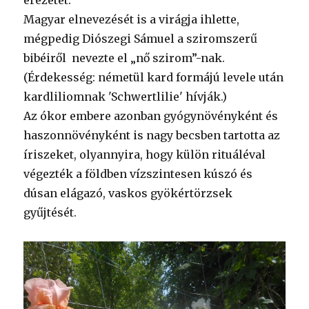
erezetét.
Magyar elnevezését is a virágja ihlette,
mégpedig Diószegi Sámuel a sziromszerű
bibéiről nevezte el „nő szirom”-nak.
(Érdekesség: németül kard formájú levele után
kardliliomnak 'Schwertlilie' hívják.)
Az ókor embere azonban gyógynövényként és
haszonnövényként is nagy becsben tartotta az
íriszeket, olyannyira, hogy külön rituáléval
végezték a földben vízszintesen kúszó és
dúsan elágazó, vaskos gyökértörzsek
gyűjtését.