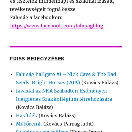
és tisztelők mindennapi és szakmai írásait,
tevékenységeit fogná össze.
Faluság a facebookon:
https://www.facebook.com/falusagblog
FRISS BEJEGYZÉSEK
Faluság hallgató #1 – Nick Cave & The Bad
Seeds: Bright Horses (2019)
(Kovács Balázs)
Javaslat az NKA Szabadtéri Esőmények
Ideiglenes Szakkollégium létrehozására
(Kovács Balázs)
Hasítóék
(Kovács Balázs)
Műbőreink
(Kovács-Parrag Judit)