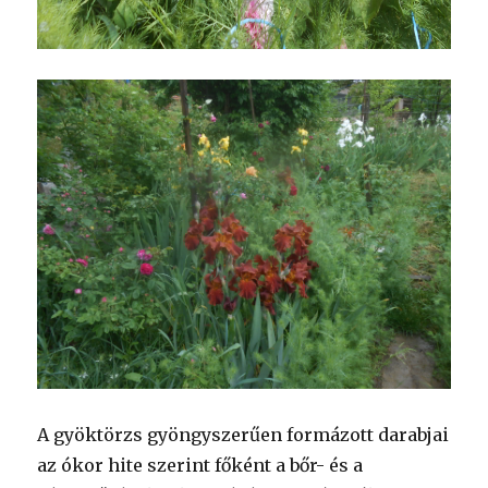
A gyöktörzs gyöngyszerűen formázott darabjai
az ókor hite szerint főként a bőr- és a