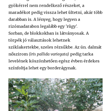
gyökérrel nem rendelkező részeket, a
maradékot pedig vissza lehet ültetni, akár több
darabban is. A lényeg, hogy legyen a
rizómadarabon legalább egy 'rügy'.
Sorban, de blokkokban is látványosak. A
törpék jó választások lehetnek
sziklakertekbe, szeles rézsűkbe. Az ún. dalmát
nőszirom
(iris pallida variegata)
pedig tarka
levelének köszönhetően egész évben érdekes
színfoltja lehet egy borderágynak.