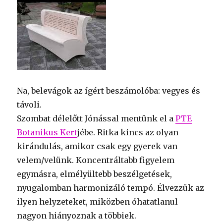
Na, belevágok az ígért beszámolóba: vegyes és
távoli.
Szombat délelőtt Jónással mentünk el a
PTE
Botanikus Kert
jébe. Ritka kincs az olyan
kirándulás, amikor csak egy gyerek van
velem/velünk. Koncentráltabb figyelem
egymásra, elmélyültebb beszélgetések,
nyugalomban harmonizáló tempó. Élvezzük az
ilyen helyzeteket, miközben óhatatlanul
nagyon hiányoznak a többiek.