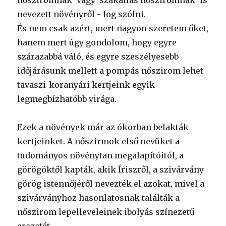
nősziromnak' vagy 'szakállas nősziromnak' is
nevezett növényről - fog szólni.
És nem csak azért, mert nagyon szeretem őket,
hanem mert úgy gondolom, hogy egyre
szárazabbá váló, és egyre szeszélyesebb
időjárásunk mellett a pompás nőszirom lehet
tavaszi-koranyári kertjeink egyik
legmegbízhatóbb virága.
Ezek a növények már az ókorban belakták
kertjeinket. A nőszirmok első nevüket a
tudományos növénytan megalapítóitól, a
görögöktől kapták, akik Íriszről, a szivárvány
görög istennőjéről nevezték el azokat, mivel a
szivárványhoz hasonlatosnak találták a
nőszirom lepelleveleinek ibolyás színezetű