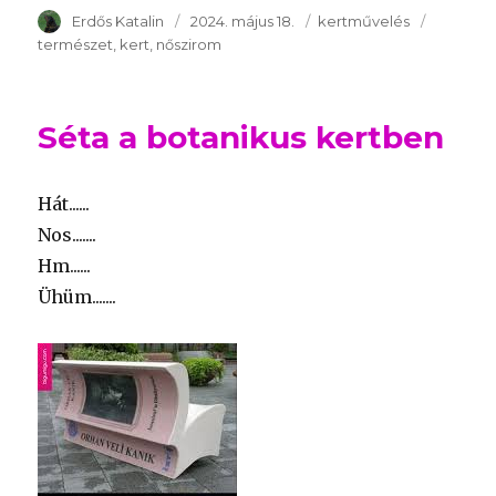
Szerző
Erdős Katalin
Publikálva
2024. május 18.
Témakör
kertművelés
Kulcssz
természet
kert
nőszirom
Séta a botanikus kertben
Hát......
Nos.......
Hm......
Ühüm.......