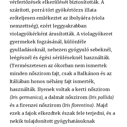
vérfertőzések elkerülését biztosították. A
szárított, porrá tört gyökértörzs illata
erőteljesen emlékeztet az ibolyáéra (viola
nemzettség), ezért leggyakrabban
violagyökérként árusították. A violagyökeret
gyermekek fogzásánál, különféle
gyulladásoknál, nehezen gyógyuló sebeknél,
leégésnél és égési sérüléseknél használták.
(Természetesen az ókorban nem ismertek
minden nőszirom fajt, csak a Balkánon és az
Itáliában honos néhány fajt ismerték,
használták. Ilyenek voltak a kerti nőszirom
(Iris germanica),
a dalmát nőszirom
(Iris pallida)
és a firenzei nőszirom
(Iris florentina)
. Majd
ezek a fajok elkezdtek észak fele terjedni, és a
nekik tulajdonított gyógyhatásuknak