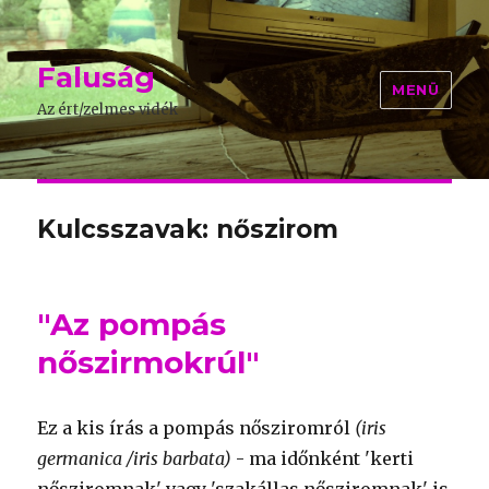
Faluság
MENÜ
Az ért/zelmes vidék
Kulcsszavak: nőszirom
"Az pompás
nőszirmokrúl"
Ez a kis írás a pompás nősziromról
(iris
germanica /iris barbata)
- ma időnként 'kerti