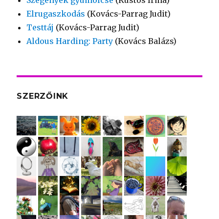
Szegények gyümölcse
(Kustos Irma)
Elrugaszkodás
(Kovács-Parrag Judit)
Testtáj
(Kovács-Parrag Judit)
Aldous Harding: Party
(Kovács Balázs)
SZERZŐINK