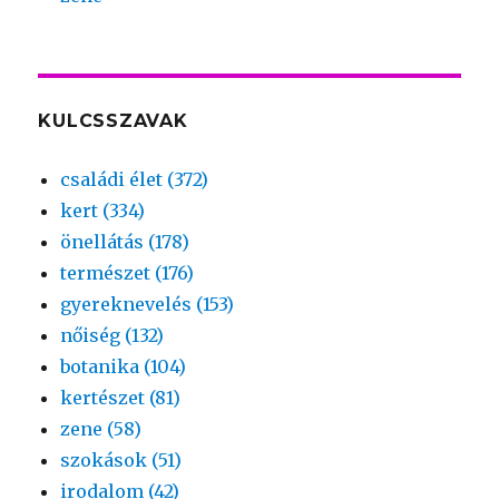
KULCSSZAVAK
családi élet (372)
kert (334)
önellátás (178)
természet (176)
gyereknevelés (153)
nőiség (132)
botanika (104)
kertészet (81)
zene (58)
szokások (51)
irodalom (42)