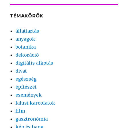
TÉMAKÖRÖK
állattartás
anyagok
botanika
dekoráció
digitális alkotás
divat
egészség
építészet
események
falusi karcolatok
film
gasztronómia
kép és hang