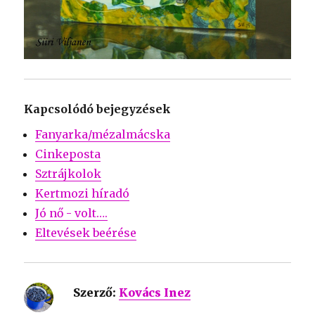
Kapcsolódó bejegyzések
Fanyarka/mézalmácska
Cinkeposta
Sztrájkolok
Kertmozi híradó
Jó nő - volt….
Eltevések beérése
Szerző:
Kovács Inez