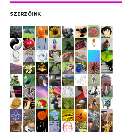
SZERZŐINK