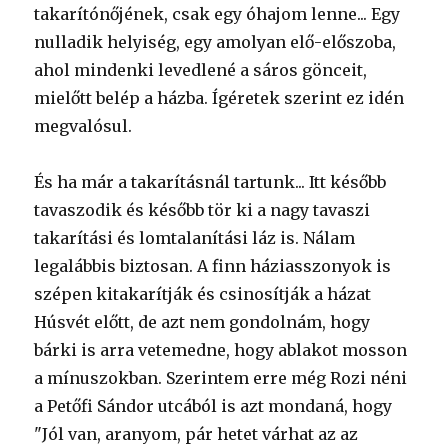
takarítónőjének, csak egy óhajom lenne... Egy
nulladik helyiség, egy amolyan elő-előszoba,
ahol mindenki levedlené a sáros gönceit,
mielőtt belép a házba. Ígéretek szerint ez idén
megvalósul.
És ha már a takarításnál tartunk... Itt később
tavaszodik és később tör ki a nagy tavaszi
takarítási és lomtalanítási láz is. Nálam
legalábbis biztosan. A finn háziasszonyok is
szépen kitakarítják és csinosítják a házat
Húsvét előtt, de azt nem gondolnám, hogy
bárki is arra vetemedne, hogy ablakot mosson
a mínuszokban. Szerintem erre még Rozi néni
a Petőfi Sándor utcából is azt mondaná, hogy
"Jól van, aranyom, pár hetet várhat az az