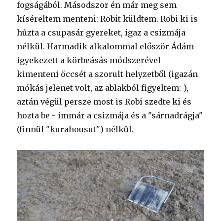
fogságából. Másodszor én már meg sem
kíséreltem menteni: Robit küldtem. Robi ki is
húzta a csupasár gyereket, igaz a csizmája
nélkül. Harmadik alkalommal először Ádám
igyekezett a körbeásás módszerével
kimenteni öccsét a szorult helyzetből (igazán
mókás jelenet volt, az ablakból figyeltem:-),
aztán végül persze most is Robi szedte ki és
hozta be - immár a csizmája és a "sárnadrágja"
(finnül "kurahousut") nélkül.