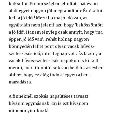
kuksolni. Finnországban eltöltött hat évem
alatt egyet nagyon jól megtanultam: Értékelni
kell a jó időt! Mert: ha ma jó idő van, az
egyáltalán nem jelenti azt, hogy 'beköszöntött
a jó idő'. Hanem tényleg csak annyit, hogy 'ma
éppen jó idő van'. Tehát holnap nagyon
könnyedén lehet pont olyan vacak hűvös-
szeles-esős idő, mint tegnap volt. És bizony a
vacak hűvös-szeles-esős napokon is ki kell
menni, mert túlontúl sok van belőlük az évben
ahhoz, hogy ez elég indok legyen a bent
maradásra.
A finneknél szokás napsütéses tavaszt
kívánni egymásnak. Én is ezt kívánom
mindannyiunknak!