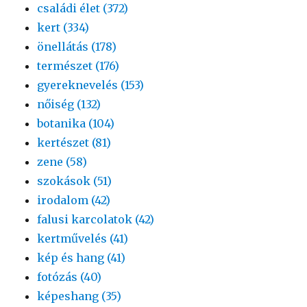
családi élet (372)
kert (334)
önellátás (178)
természet (176)
gyereknevelés (153)
nőiség (132)
botanika (104)
kertészet (81)
zene (58)
szokások (51)
irodalom (42)
falusi karcolatok (42)
kertművelés (41)
kép és hang (41)
fotózás (40)
képeshang (35)