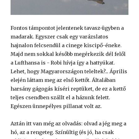
Fontos támpontot jelentenek tavasz-ügyben a
madarak. Egyszer csak egy varázslatos
hajnalon felcsendül a cinege kiscipő-éneke.
Majd nem sokkal később megérkezik dél felől
a Lufthansa is - Robi hívja így a hattyúkat.
Lehet, hogy Magyarországon teleltek?... Április
elején láttam meg az első kettőt. Általában
harsány gágogás kíséri reptüket, de ez a kettő
teljes csendben szállt el a házunk felett.
Egészen ünnepélyes pillanat volt az.
Aztán itt van még az olvadás: olvad a jég meg a
hó, az a rengeteg. Színültig (és jó, ha csak