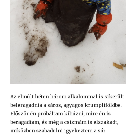
Az elmúlt héten három alkalommal is sikerült
beleragadnia a sáros, agyagos krumpliföldbe.
Először én próbáltam kihúzni, mire én is
beragadtam, és még a csizmám is elszakadt,
miközben szabadulni igyekeztem a sár