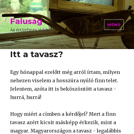
Faluság
MENÜ
Az ért/zelmes vidék
Itt a tavasz?
Egy hónappal ezelőtt még arról írtam, milyen
nehezen viselem a hosszúra nyúló finn telet.
Jelentem, azóta itt is beköszöntött a tavasz -
hurrá, hurrá!
Hogy miért a címben a kérdőjel? Mert a finn
tavasz azért kicsit másképp érkezik, mint a
magyar. Magyarországon a tavasz - legalábbis