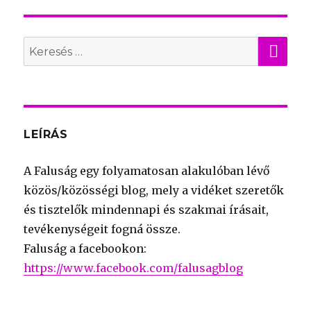
KER
Search
for:
LEÍRÁS
A Faluság egy folyamatosan alakulóban lévő
közös/közösségi blog, mely a vidéket szeretők
és tisztelők mindennapi és szakmai írásait,
tevékenységeit fogná össze.
Faluság a facebookon:
https://www.facebook.com/falusagblog