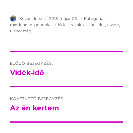
SzerzÅ
Kovács Inez
Közzétéve:
2018. május 03.
Kategória:
Kategória:
mindennapi gondolat
Kulcsszavak:
Kulcsszavak:
családi élet
tavasz
Finnország
Post
ELŐZŐ BEJEGYZÉS:
navigation
Vidék-idő
Előző
bejegyzés:
KÖVETKEZŐ BEJEGYZÉS:
Az én kertem
Következő
bejegyzés: