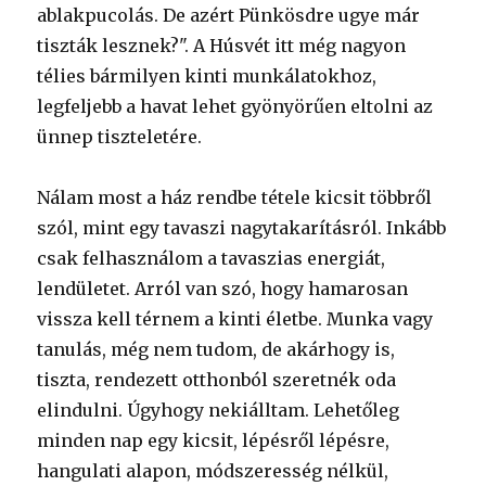
ablakpucolás. De azért Pünkösdre ugye már
tiszták lesznek?". A Húsvét itt még nagyon
télies bármilyen kinti munkálatokhoz,
legfeljebb a havat lehet gyönyörűen eltolni az
ünnep tiszteletére.
Nálam most a ház rendbe tétele kicsit többről
szól, mint egy tavaszi nagytakarításról. Inkább
csak felhasználom a tavaszias energiát,
lendületet. Arról van szó, hogy hamarosan
vissza kell térnem a kinti életbe. Munka vagy
tanulás, még nem tudom, de akárhogy is,
tiszta, rendezett otthonból szeretnék oda
elindulni. Úgyhogy nekiálltam. Lehetőleg
minden nap egy kicsit, lépésről lépésre,
hangulati alapon, módszeresség nélkül,