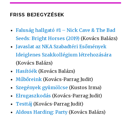
FRISS BEJEGYZÉSEK
Faluság hallgató #1 – Nick Cave & The Bad
Seeds: Bright Horses (2019)
(Kovács Balázs)
Javaslat az NKA Szabadtéri Esőmények
Ideiglenes Szakkollégium létrehozására
(Kovács Balázs)
Hasítóék
(Kovács Balázs)
Műbőreink
(Kovács-Parrag Judit)
Szegények gyümölcse
(Kustos Irma)
Elrugaszkodás
(Kovács-Parrag Judit)
Testtáj
(Kovács-Parrag Judit)
Aldous Harding: Party
(Kovács Balázs)