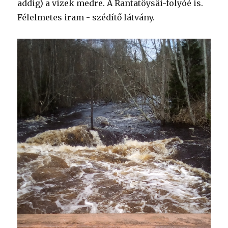
addig) a vizek medre. A Rantatöysäi-folyóé is.
Félelmetes iram - szédítő látvány.