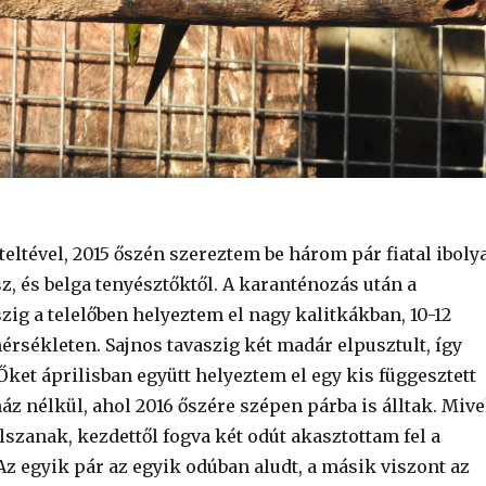
teltével, 2015 őszén szereztem be három pár fiatal iboly
sz, és belga tenyésztőktől. A karanténozás után a
ig a telelőben helyeztem el nagy kalitkákban, 10-12
rsékleten. Sajnos tavaszig két madár elpusztult, így
Őket áprilisban együtt helyeztem el egy kis függesztett
z nélkül, ahol 2016 őszére szépen párba is álltak. Mive
lszanak, kezdettől fogva két odút akasztottam fel a
z egyik pár az egyik odúban aludt, a másik viszont az