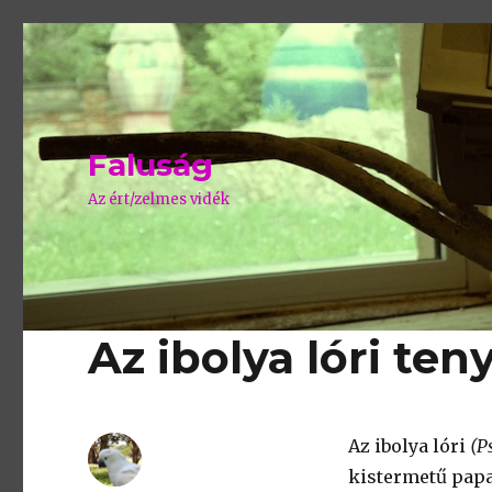
Faluság
Az ért/zelmes vidék
Az ibolya lóri ten
Az ibolya lóri
(P
kistermetű papa