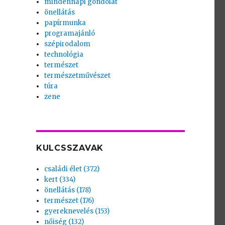
mindennapi gondolat
önellátás
papírmunka
programajánló
szépirodalom
technológia
természet
természetművészet
túra
zene
KULCSSZAVAK
családi élet (372)
kert (334)
önellátás (178)
természet (176)
gyereknevelés (153)
nőiség (132)