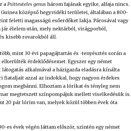
r a
Psitteuteles genus
három fajának egyike, alfaja nincs.
 Guinea középső hegyvidéki területei, általában a 800-
int feletti magasságú esőerdőket lakja. Párosával vagy
jár élelem után, mely nektárból, virágporból,
s kisebb rovarokból áll.
öbb, mint 30 évi papagájtartás és -tenyésztés során a
 elkerülték érdeklődésemet. Egyszer egy német
t látogatás alkalmával a házigazda eladásra kínálta
i fiataljait azzal az indokkal, hogy nagyon érdekes
gom megbánni. Elhoztam a lórikat és tényleg nem
ar megtetszett színpompájuk mellett viselkedésük is.
nt 20 pár lórim van, melyek közül többen évek óta
 90-es évek végén láttam először, szintén egy német