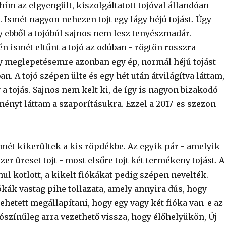
ím az elgyengült, kiszolgáltatott tojóval állandóan
 Ismét nagyon nehezen tojt egy lágy héjú tojást. Úgy
 ebből a tojóból sajnos nem lesz tenyészmadár.
n ismét eltűnt a tojó az odúban - rögtön rosszra
 meglepetésemre azonban egy ép, normál héjú tojást
an. A tojó szépen ülte és egy hét után átvilágítva láttam,
 tojás. Sajnos nem kelt ki, de így is nagyon bizakodó
ményt láttam a szaporításukra. Ezzel a 2017-es szezon
smét kikerültek a kis röpdékbe. Az egyik pár - amelyik
zer üreset tojt - most elsőre tojt két termékeny tojást. A
nul kotlott, a kikelt fiókákat pedig szépen nevelték.
iókák vastag pihe tollazata, amely annyira dús, hogy
hetett megállapítani, hogy egy vagy két fióka van-e az
lószínűleg arra vezethető vissza, hogy élőhelyükön, Új-