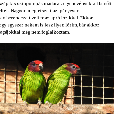
 szép kis színpompás madarak egy növényekkel benőtt
éltek. Nagyon megtetszett az igényesen,
en berendezett volier az apró lórikkal. Ekkor
ogy egyszer nekem is lesz ilyen lórim, bár akkor
pagájokkal még nem foglalkoztam.