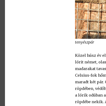
tenyészpár
Közel húsz év el
lórit német, ola
madarakat tavasz
Celsius-fok hőmé
maradt két pár. 
röpdében, védőhá
a lórik odúban a
röpdébe nekik. A