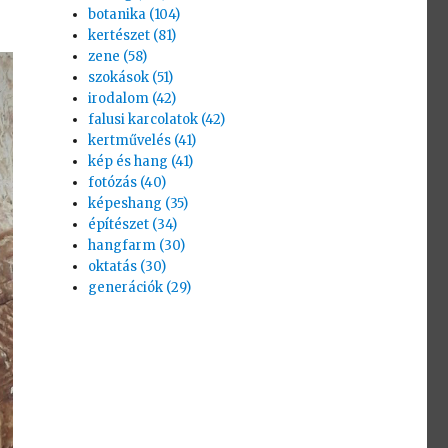
botanika (104)
kertészet (81)
zene (58)
szokások (51)
irodalom (42)
falusi karcolatok (42)
kertművelés (41)
kép és hang (41)
fotózás (40)
képeshang (35)
építészet (34)
hangfarm (30)
oktatás (30)
generációk (29)