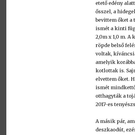
etető edény alat
ősszel, a hidege
bevittem őket a 
ismét a kinti f
2,0m x 1,0 m. A 
röpde belső fel
voltak, kíváncs
amelyik korábban
kotlottak is. Sa
elvettem őket. H
ismét mindkettő
otthagyták a toj
2017-es tenyész
A másik pár, ame
deszkaodút, ezé