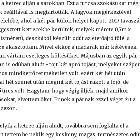
t a ketrec alján a sarokban. Ezt a furcsa szokásukat még
k beálltával is megtartották. A fagyok megérkeztével
telelőbe, ahol a két pár külön helyet kapott. 2017 tavasz
üggesztett ketrecekbe kerültek, melyek mérete 0,7m x
kisméretű, deszkából készült odút az etetőajtó fölé, a
ére akasztottam. Mivel ekkor a madarak már kétévesek
ian vártam esetleges költésüket. Májusban az egyik pár 
 is odúban aludt - tojt két apró tojást, melyeket szépe
jnos mindkettő terméketlen volt, ezért két hét után
at hét szünet után megint két tojást rakott a tojó, de
 üres volt. Hagytam, hogy végig üljék, majd amikor
ásokat, elvettem őket. Ennek a párnak ezzel véget ért a
szezon.
lyik a ketrec alján aludt, továbbra sem foglalta el a
rt tettem be nekik egy keskeny, magas, természetes odút