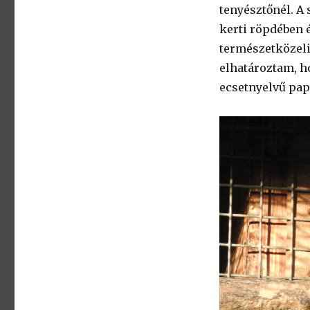
tenyésztőnél. A
kerti röpdében 
természetközeli
elhatároztam, h
ecsetnyelvű pa