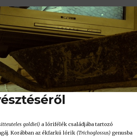
yésztéséről
sitteuteles goldiei)
a lórifélék családjába tartozó
gáj. Korábban az ékfarkú lórik
(Trichoglossus)
genusba