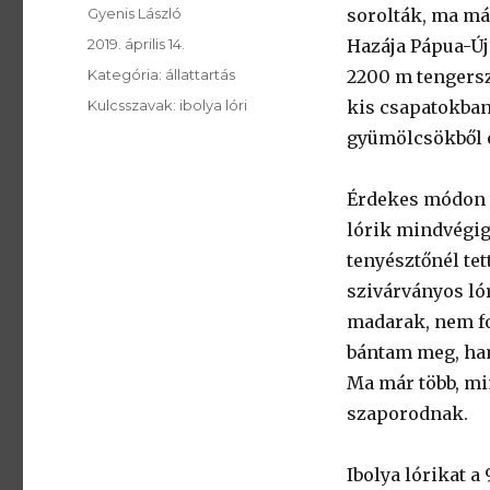
SzerzÅ
Gyenis László
sorolták, ma má
Közzétéve:
2019. április 14.
Hazája Pápua-Új
Kategória:
Kategória:
állattartás
2200 m tengersz
Kulcsszavak:
Kulcsszavak:
ibolya lóri
kis csapatokban 
gyümölcsökből é
Érdekes módon t
lórik mindvégig
tenyésztőnél tet
szivárványos lór
madarak, nem fo
bántam meg, ham
Ma már több, mi
szaporodnak.
Ibolya lórikat a