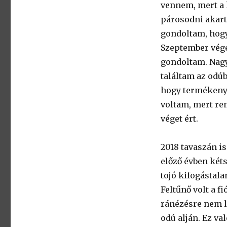
vennem, mert a h
párosodni akart.
gondoltam, hogy
Szeptember végé
gondoltam. Nagy
találtam az odúb
hogy termékeny a
voltam, mert re
véget ért.
2018 tavaszán i
előző évben kéts
tojó kifogástala
Feltűnő volt a f
ránézésre nem le
odú alján. Ez va