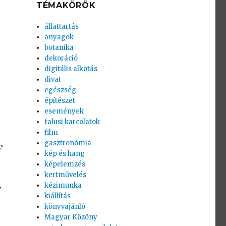
TÉMAKÖRÖK
állattartás
anyagok
botanika
dekoráció
digitális alkotás
divat
egészség
építészet
események
falusi karcolatok
film
gasztronómia
e
kép és hang
képelemzés
kertművelés
kézimunka
y
kiállítás
könyvajánló
Magyar Közöny