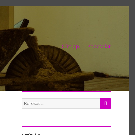
Címlap
Kapcsolat
KERES
Search
for: