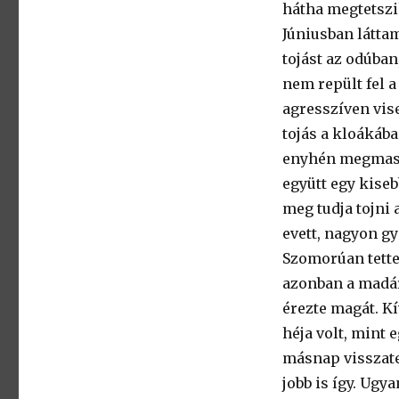
hátha megtetszik
Júniusban láttam
tojást az odúban
nem repült fel a 
agresszíven vise
tojás a kloákáb
enyhén megmassz
együtt egy kiseb
meg tudja tojni 
evett, nagyon g
Szomorúan tette
azonban a madár
érezte magát. Kí
héja volt, mint 
másnap visszate
jobb is így. Ugy