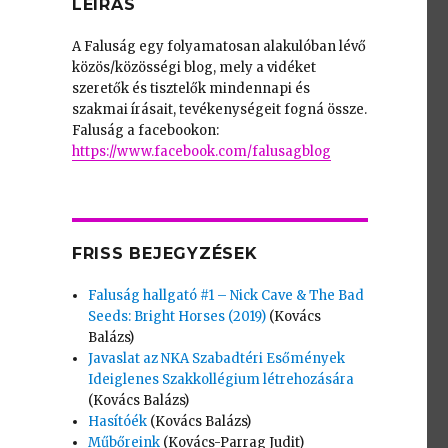
LEÍRÁS
A Faluság egy folyamatosan alakulóban lévő
közös/közösségi blog, mely a vidéket
szeretők és tisztelők mindennapi és
szakmai írásait, tevékenységeit fogná össze.
Faluság a facebookon:
https://www.facebook.com/falusagblog
FRISS BEJEGYZÉSEK
Faluság hallgató #1 – Nick Cave & The Bad
Seeds: Bright Horses (2019)
(Kovács
Balázs)
Javaslat az NKA Szabadtéri Esőmények
Ideiglenes Szakkollégium létrehozására
(Kovács Balázs)
Hasítóék
(Kovács Balázs)
Műbőreink
(Kovács-Parrag Judit)