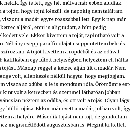
 nekik. Így is lett, egy hét múlva már ebben aludtak.
 a tojón, hogy tojni készül, de napokig nem találtam
, viszont a madár egyre rosszabbul lett. Egyik nap már
ketrec aljáról, enni is alig tudott, a hím pedig
lkedett vele. Ekkor kivettem a tojót, tapintható volt a
an. Néhány csepp paraffinolajat cseppentettem bele és
íroztam. A tojót kivettem a röpdéből és az odúval
b kalitkában egy fűtött helyiségben helyeztem el, hátha
a tojást. Másnap reggel a ketrec alján ült a madár. Nem
yenge volt, ellenkezés nélkül hagyta, hogy megfogjam.
m vissza az odúba, s le is mondtam róla. Örömömre est
 kint volt a ketrecben és szemmel láthatóan jobban
váncsian néztem az odúba, és ott volt a tojás. Olyan lágy
egy hüllő tojása. Ekkor már evett a madár, jobban volt, íg
ttem a helyére. Második tojást nem tojt, de gondoltam
anez megismétlődött augusztusban is. Megint ki kellett