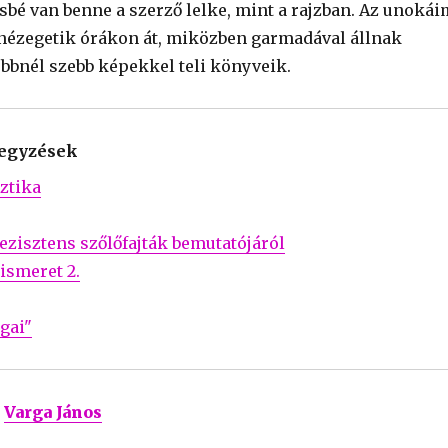
sbé van benne a szerző lelke, mint a rajzban. Az unokái
 nézegetik órákon át, miközben garmadával állnak
ebbnél szebb képekkel teli könyveik.
jegyzések
ztika
ezisztens szőlőfajták bemutatójáról
ismeret 2.
gai"
Varga János