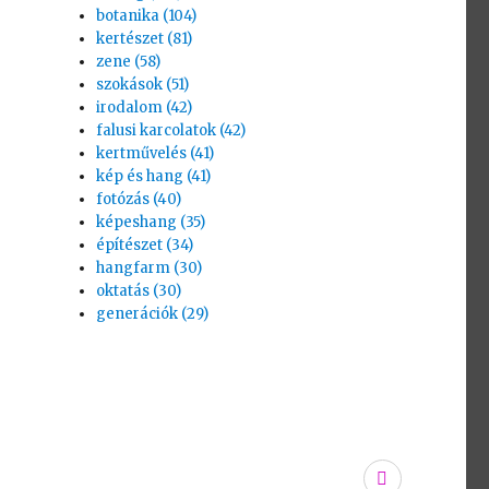
botanika (104)
kertészet (81)
zene (58)
szokások (51)
irodalom (42)
falusi karcolatok (42)
kertművelés (41)
kép és hang (41)
fotózás (40)
képeshang (35)
építészet (34)
hangfarm (30)
oktatás (30)
generációk (29)