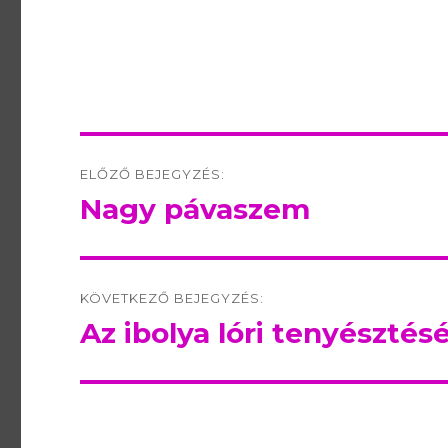
Post
ELŐZŐ BEJEGYZÉS:
navigation
Nagy pávaszem
Előző
bejegyzés:
KÖVETKEZŐ BEJEGYZÉS:
Az ibolya lóri tenyésztésé
Következő
bejegyzés: