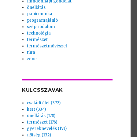
mindennapi gondolat
önellátás
papírmunka
programajánló
szépirodalom
technológia
természet
természetművészet
túra
zene
KULCSSZAVAK
családi élet (372)
kert (334)
önellátás (178)
természet (176)
gyereknevelés (153)
nőiség (132)