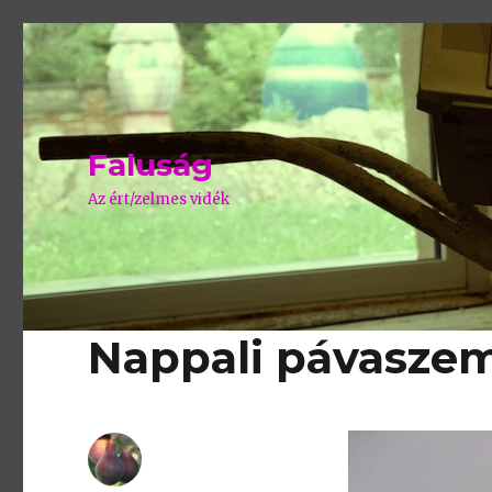
Faluság
Az ért/zelmes vidék
Nappali pávasze