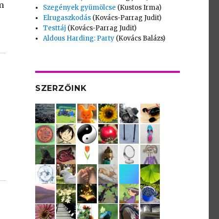
m
Szegények gyümölcse
(Kustos Irma)
Elrugaszkodás
(Kovács-Parrag Judit)
Testtáj
(Kovács-Parrag Judit)
Aldous Harding: Party
(Kovács Balázs)
SZERZŐINK