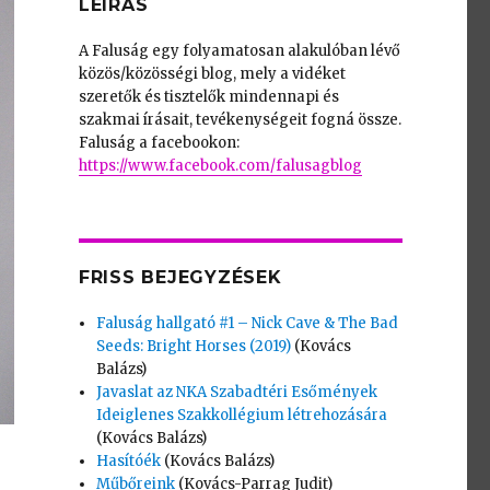
LEÍRÁS
A Faluság egy folyamatosan alakulóban lévő
közös/közösségi blog, mely a vidéket
szeretők és tisztelők mindennapi és
szakmai írásait, tevékenységeit fogná össze.
Faluság a facebookon:
https://www.facebook.com/falusagblog
FRISS BEJEGYZÉSEK
Faluság hallgató #1 – Nick Cave & The Bad
Seeds: Bright Horses (2019)
(Kovács
Balázs)
Javaslat az NKA Szabadtéri Esőmények
Ideiglenes Szakkollégium létrehozására
(Kovács Balázs)
Hasítóék
(Kovács Balázs)
Műbőreink
(Kovács-Parrag Judit)