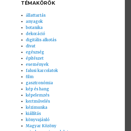
TÉMAKÖRÖK
állattartás
anyagok
botanika
dekoráció
digitális alkotás
divat
egészség
építészet
események
falusi karcolatok
film
gasztronómia
kép és hang
képelemzés
kertművelés
kézimunka
kiállítás
könyvajánló
Magyar Közöny