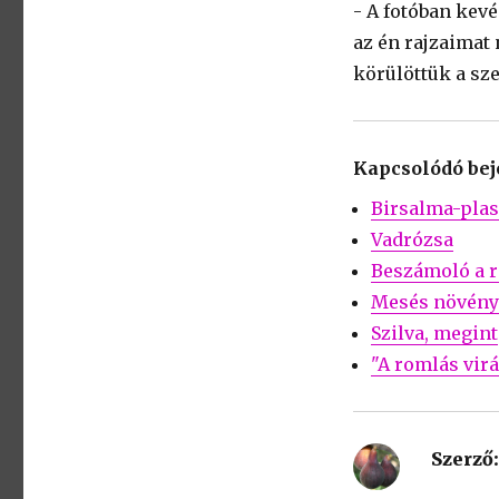
- A fotóban kevé
az én rajzaimat
körülöttük a sz
Kapcsolódó be
Birsalma-plas
Vadrózsa
Beszámoló a r
Mesés növény
Szilva, megint
"A romlás virá
Szerző: