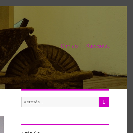
Címlap
Kapcsolat
KERES
Search
for: