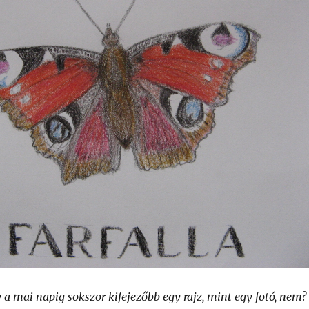
 a mai napig sokszor kifejezőbb egy rajz, mint egy fotó, nem?