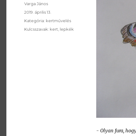
SzerzÅ
Varga János
Közzétéve:
2019. április 13.
Kategória:
Kategória:
kertművelés
Kulcsszavak:
Kulcsszavak:
kert
lepkék
- Olyan fura, hogy