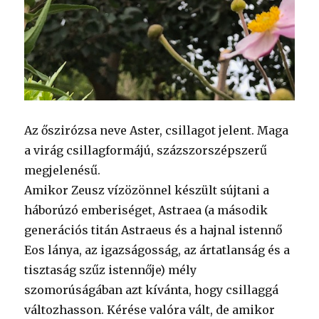
Az őszirózsa neve Aster, csillagot jelent. Maga
a virág csillagformájú, százszorszépszerű
megjelenésű.
Amikor Zeusz vízözönnel készült sújtani a
háborúzó emberiséget, Astraea (a második
generációs titán Astraeus és a hajnal istennő
Eos lánya, az igazságosság, az ártatlanság és a
tisztaság szűz istennője) mély
szomorúságában azt kívánta, hogy csillaggá
változhasson. Kérése valóra vált, de amikor