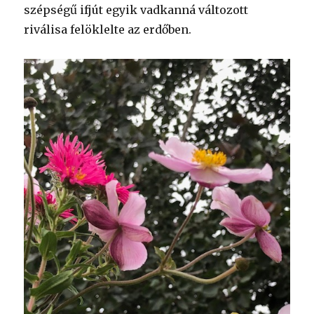
szépségű ifjút egyik vadkanná változott
riválisa felöklelte az erdőben.