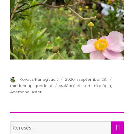
Szerző
Kovács-Parrag Judit
Publikálva
2020. szeptember 29.
Témakör
mindennapi gondolat
Kulcsszavak
családi élet
kert
mitológia
Anemone
Aster
KER
Search