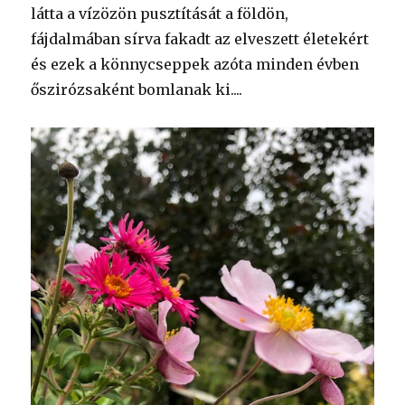
látta a vízözön pusztítását a földön,
fájdalmában sírva fakadt az elveszett életekért
és ezek a könnycseppek azóta minden évben
őszirózsaként bomlanak ki....