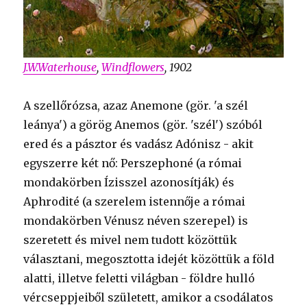
J.W.Waterhouse
,
Windflowers
, 1902
A szellőrózsa, azaz Anemone (gör. 'a szél
leánya') a görög Anemos (gör. 'szél') szóból
ered és a pásztor és vadász Adónisz - akit
egyszerre két nő: Perszephoné (a római
mondakörben Ízisszel azonosítják) és
Aphrodité (a szerelem istennője a római
mondakörben Vénusz néven szerepel) is
szeretett és mivel nem tudott közöttük
választani, megosztotta idejét közöttük a föld
alatti, illetve feletti világban - földre hulló
vércseppjeiből született, amikor a csodálatos