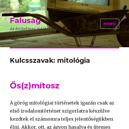
Faluság
MENÜ
Az ért/zelmes vidék
Kulcsszavak: mitológia
Ős(z)mítosz
A görög mitológiai történetek igazán csak az
első irodalomtörténet szigorlatra készülve
kezdtek el számomra teljes jelentőségükben
élni. Akkor, ott, az ágyon hasalva és ütemes