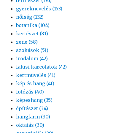
természet (176)
gyereknevelés (153)
nőiség (132)
botanika (104)
kertészet (81)
zene (58)
szokások (51)
irodalom (42)
falusi karcolatok (42)
kertművelés (41)
kép és hang (41)
fotózás (40)
képeshang (35)
építészet (34)
hangfarm (30)
oktatás (30)