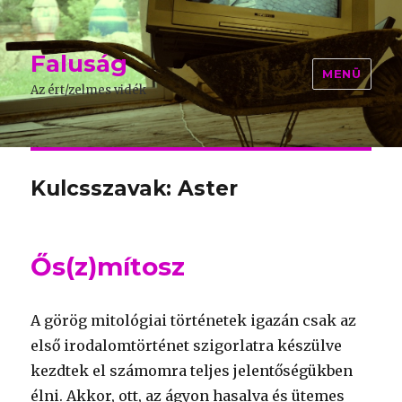
Faluság
MENÜ
Az ért/zelmes vidék
Kulcsszavak: Aster
Ős(z)mítosz
A görög mitológiai történetek igazán csak az
első irodalomtörténet szigorlatra készülve
kezdtek el számomra teljes jelentőségükben
élni. Akkor, ott, az ágyon hasalva és ütemes