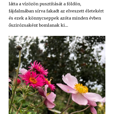
látta a vízözön pusztítását a földön,
fájdalmában sírva fakadt az elveszett életekért
és ezek a könnycseppek azóta minden évben
őszirózsaként bomlanak ki....