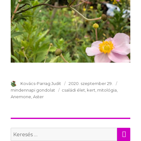
Szerző
Kovács-Parrag Judit
Publikálva
2020. szeptember 29.
Témakör
mindennapi gondolat
Kulcsszavak
családi élet
kert
mitológia
Anemone
Aster
KER
Search