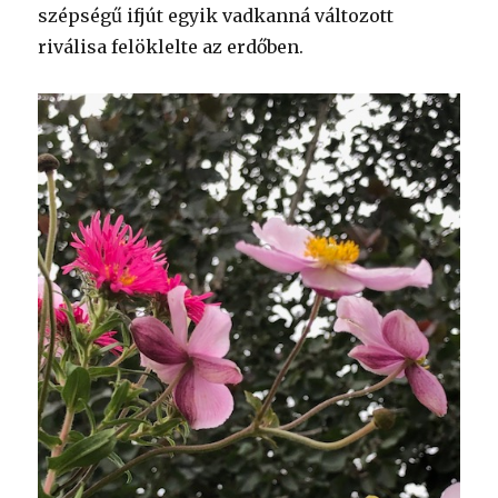
szépségű ifjút egyik vadkanná változott
riválisa felöklelte az erdőben.