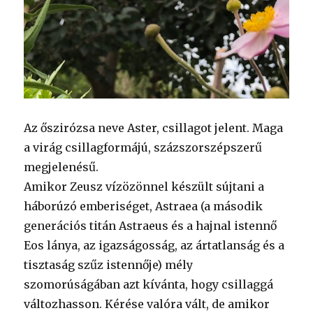
Az őszirózsa neve Aster, csillagot jelent. Maga
a virág csillagformájú, százszorszépszerű
megjelenésű.
Amikor Zeusz vízözönnel készült sújtani a
háborúzó emberiséget, Astraea (a második
generációs titán Astraeus és a hajnal istennő
Eos lánya, az igazságosság, az ártatlanság és a
tisztaság szűz istennője) mély
szomorúságában azt kívánta, hogy csillaggá
változhasson. Kérése valóra vált, de amikor