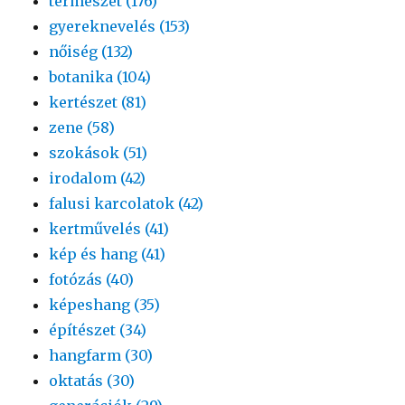
természet (176)
gyereknevelés (153)
nőiség (132)
botanika (104)
kertészet (81)
zene (58)
szokások (51)
irodalom (42)
falusi karcolatok (42)
kertművelés (41)
kép és hang (41)
fotózás (40)
képeshang (35)
építészet (34)
hangfarm (30)
oktatás (30)