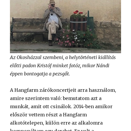
Az Okosházzal szembeni, a helytörténeti kiállítás
előtti padon Kristóf minket fotóz, mikor Nándi
éppen bontogatja a pezsgőt.
A Hangfarm zárókoncertjeit arra használom,
amire szerintem való: bemutatom azt a
munkát, amit ott csinálok. 2014-ben amikor
először vettem részt a Hangfarm
alkotótelepen, külön erre az alkalomra
komponáltam egy darabot. Ez volt a