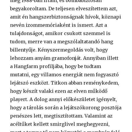
még 1988-ban írtam, és bombabiztosan
begyakoroltam. De teljesen elveszítettem azt,
amit én hangszerbiztonságnak hívok, köznapi
nevén izommemóriaként is ismert. Azt a
tulajdonságot, amikor csukott szemmel is
tudom, merre van a megszólaltatandó hang
billentyűje. Kényszermegoldás volt, hogy
lehozzam anyám gramofonját. Annyiban illett
a Hangfarm profiljába, hogy be tudtam
mutatni, egy villamos energiát nem fogyasztó
lejátszó eszközt. Titkon abban reménykedem,
hogy készít valaki ezen az elven működő
playert. A dolog annyi előkészületet igényelt,
hogy a tárolás során a lejátszókorong posztója
penészes lett, megtisztítottam. Valamint az
acéltűket kellett smirglivel meghegyezni,