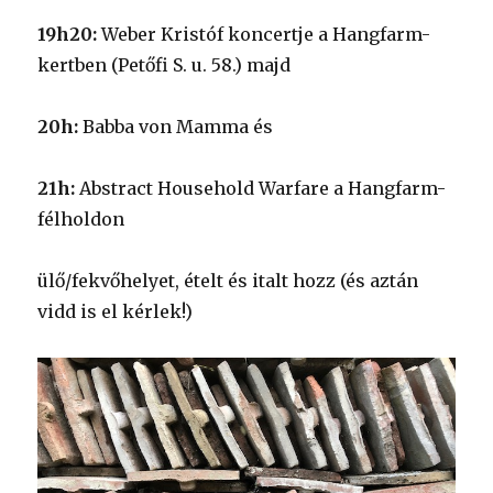
19h20:
Weber Kristóf koncertje a Hangfarm-
kertben (Petőfi S. u. 58.) majd
20h:
Babba von Mamma és
21h:
Abstract Household Warfare a Hangfarm-
félholdon
ülő/fekvőhelyet, ételt és italt hozz (és aztán
vidd is el kérlek!)