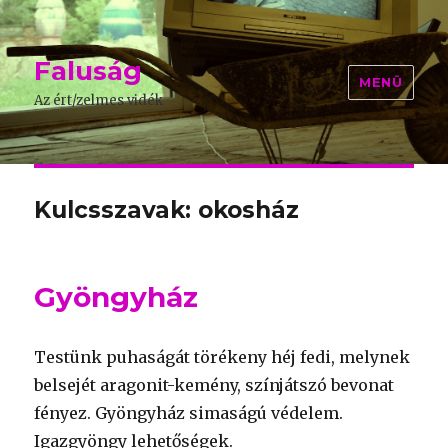
Faluság
MENÜ
Az ért/zelmes vidék
Kulcsszavak: okosház
Gyöngyház
Testünk puhaságát törékeny héj fedi, melynek
belsejét aragonit-kemény, színjátszó bevonat
fényez. Gyöngyház simaságú védelem.
Igazgyöngy lehetőségek.