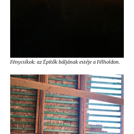
Fénycsíkok: az Építők báljának estéje a Félholdon.