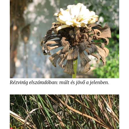
Rézvirág elszáradóban: múlt és jövő a jelenben.