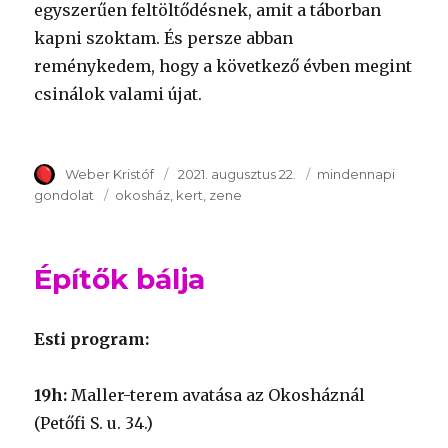
egyszerűen feltöltődésnek, amit a táborban
kapni szoktam. És persze abban
reménykedem, hogy a következő évben megint
csinálok valami újat.
Szerző
Weber Kristóf
Publikálva
2021. augusztus 22.
Témakör
mindennapi
gondolat
Kulcsszavak
okosház
kert
zene
Építők bálja
Esti program:
19h:
Maller-terem avatása az Okosháznál
(Petőfi S. u. 34.)