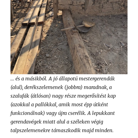
... és a másikból. A jó állapotú mestergerendák
(alul), derékszelemenek (jobbra) maradnak, a
szalufák (átlósan) nagy része megerősítést kap
(azokkal a pallókkal, amik most épp útként
funkcionálnak) vagy újra cserélik. A lepukkant
gerendavégek miatt alul a széleken végig
talpszelemenekre támaszkodik majd minden.