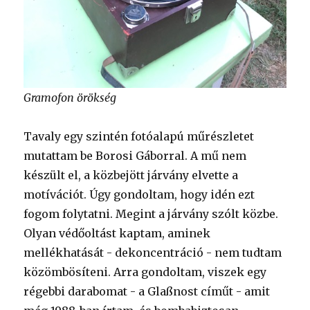
Gramofon örökség
Tavaly egy szintén fotóalapú műrészletet
mutattam be Borosi Gáborral. A mű nem
készült el, a közbejött járvány elvette a
motívációt. Úgy gondoltam, hogy idén ezt
fogom folytatni. Megint a járvány szólt közbe.
Olyan védőoltást kaptam, aminek
mellékhatását - dekoncentráció - nem tudtam
közömbösíteni. Arra gondoltam, viszek egy
régebbi darabomat - a Glaßnost címűt - amit