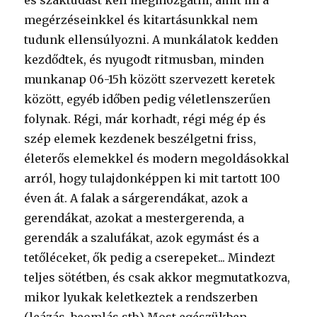
megérzéseinkkel és kitartásunkkal nem
tudunk ellensúlyozni. A munkálatok kedden
kezdődtek, és nyugodt ritmusban, minden
munkanap 06-15h között szervezett keretek
között, egyéb időben pedig véletlenszerűen
folynak. Régi, már korhadt, régi még ép és
szép elemek kezdenek beszélgetni friss,
életerős elemekkel és modern megoldásokkal
arról, hogy tulajdonképpen ki mit tartott 100
éven át. A falak a sárgerendákat, azok a
gerendákat, azokat a mestergerenda, a
gerendák a szalufákat, azok egymást és a
tetőléceket, ők pedig a cserepeket... Mindezt
teljes sötétben, és csak akkor megmutatkozva,
mikor lyukak keletkeztek a rendszerben
(leázás, beomlás stb.) Most egészükben,