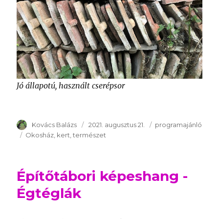
Jó állapotú, használt cserépsor
Szerző
Kovács Balázs
Publikálva
2021. augusztus 21.
Témakör
programajánló
Kulcsszavak
Okosház
kert
természet
Építőtábori képeshang -
Égtéglák