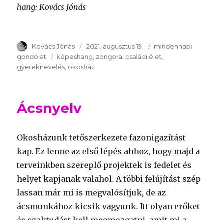
hang: Kovács Jónás
Szerző
Kovács Jónás
Publikálva
2021. augusztus 19.
Témakör
mindennapi
gondolat
Kulcsszavak
képeshang
zongora
családi élet
gyereknevelés
okosház
Ácsnyelv
Okosházunk tetőszerkezete fazonigazítást
kap. Ez lenne az első lépés ahhoz, hogy majd a
terveinkben szereplő projektek is fedelet és
helyet kapjanak valahol. A többi felújítást szép
lassan már mi is megvalósítjuk, de az
ácsmunkához kicsik vagyunk. Itt olyan erőket
és szaktudást kell megmozgatni, amit mi a