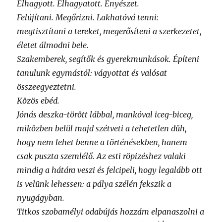
Elhagyott. Elhagyatott. Enyészet.
Felújítani. Megőrizni. Lakhatóvá tenni:
megtisztítani a tereket, megerősíteni a szerkezetet,
életet álmodni bele.
Szakemberek, segítők és gyerekmunkások. Építeni
tanulunk egymástól: vágyottat és valósat
összeegyeztetni.
Közös ebéd.
Jónás deszka-törött lábbal, mankóval iceg-biceg,
miközben belül majd szétveti a tehetetlen düh,
hogy nem lehet benne a történésekben, hanem
csak puszta szemlélő. Az esti röpizéshez valaki
mindig a hátára veszi és felcipeli, hogy legalább ott
is velünk lehessen: a pálya szélén fekszik a
nyugágyban.
Titkos szobamélyi odabújás hozzám elpanaszolni a