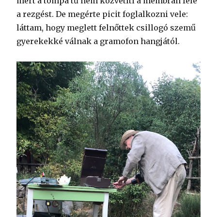
mert a tompa tű nem közvetíti a membrán felé
a rezgést. De megérte picit foglalkozni vele:
láttam, hogy meglett felnőttek csillogó szemű
gyerekekké válnak a gramofon hangjától.