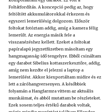
Foltátfordítás. A koncepció pedig az, hogy
feltöltött akkumulátorokkal érkezem és
egyszeri lemerülésig dolgozom. Először
foltokat fotóztam addig, amíg a kamera félig
lemerült. Az energia másik fele a
visszanézéshez kellett. Ezeket a foltokat
papíralapú jegyzetfüzetben másoltam egy
hangmagasság-idő tengelyre. Ebből csináltam
egy darabot Sibelius kottaszerkesztőre, addig,
amíg nem kezdte el jelezni a laptop a
lemerülést. Akkor kiexportáltam midire és ez
lett a záróhangversenyen. A későbbiek
folyamán a Hangfarmra vittem az aktuális
munkáimat, és abból mutattam be részleteket.
Ezek sosem teljes értékű darabok voltak,
mégis mindig megértést találtam Ellenden,